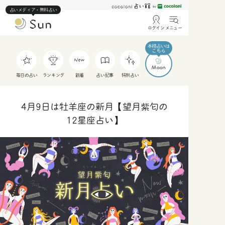
占いメディア・無料占い
ログイン
メニュー
毎日の占い
ランキング
新着
占い記事
特別占い
4月9日は牡羊座の新月【望月紫匂の
12星座占い】
人
仕