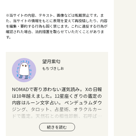
※当サイトの内容、テキスト、画像などは転載禁止です。ま
た、当サイトの情報をもとに表現を変えて再投稿したり、内容
を編集・要約する行為も固く禁じます。これに違反する行為が
確認された場合、法的措置を取らせていただくことがありま
す。
望月紫匂
もちづきしお
NOMADで寄り添わない運気読み。 Xの日報
は10年越えました。12星座くぎりの鑑定の
内容はルーン文字占い。 ペンデュラムダウ
ジング、タロット、占星術、オラクルカー
ドで鑑定。天然石との相性診断、石呼ばれ
鑑定で天然石との縁結びもしています。
続きを読む
VoCE WEB週報を日曜日に更新中。天然石・
猫・猛禽類推し。霊感は無し。生来の気功