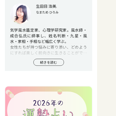
生田目 浩美.
なまため ひろみ
気学風水鑑定家、心理学研究家。風水師・
成合弘氏に師事し、姓名判断・九星・風
水・家相・手相など幅広く学ぶ。
女性たちが持つ悩みに寄り添い、どのよう
にすれば楽しく前向きに生きることができ
るのかといったコツを伝授することから、
続きを読む
特に女性からの支持・信頼が厚い。
著書「風水できょうからプチ改名」（ペン
ギン書房）を通じて、新しい開運を指南し
生田目流姓名判断を作り出す。 自らも名前
の最後に「．」を加え改名、開運してい
る。