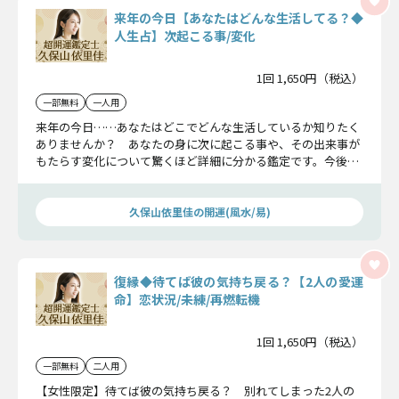
来年の今日【あなたはどんな生活してる？◆
人生占】次起こる事/変化
1回 1,650円（税込）
一部無料
一人用
来年の今日……あなたはどこでどんな生活しているか知りたく
ありませんか？ あなたの身に次に起こる事や、その出来事が
もたらす変化について驚くほど詳細に分かる鑑定です。今後の
出来事に期待できるはずですよ。
久保山依里佳の開運(風水/易)
復縁◆待てば彼の気持ち戻る？【2人の愛運
命】恋状況/未練/再燃転機
1回 1,650円（税込）
一部無料
二人用
【女性限定】待てば彼の気持ち戻る？ 別れてしまった2人の