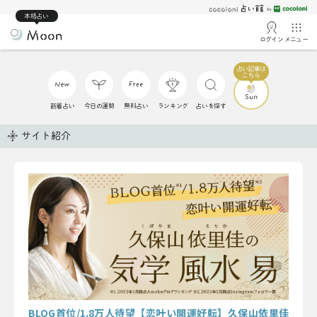
本格占い
ログイン
メニュー
新着占い
今日の運勢
無料占い
ランキング
占いを探す
サイト紹介
BLOG首位/1.8万人待望【恋叶い開運好転】久保山依里佳