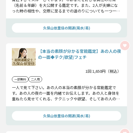
（名前＆年齢）を大公開する鑑定です。また、2人が夫婦にな
った時の相性や、交際に至るまでの道のりについても一つ一つ
分かりやすくお話ししていきます。
久保山依里佳の開運(風水/易)
【本当の素顔が分かる官能鑑定】あの人の夜
の一面◆テク/欲望/フェチ
1回 1,650円（税込）
一部無料
二人用
一人で見て下さい。あの人の本当の素顔が分かる官能鑑定で
す。あの人の夜の一面を内緒でお伝えします。あの人と身体を
重ねたら見せてくれる、テクニックや欲望、そしてあの人の特
別なフェチについてお話しします。
久保山依里佳の開運(風水/易)