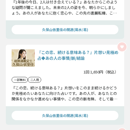
『1年後の今日、2人は付き合えている？』あなたからこのよう
な疑問が聞こえました。未来の2人の姿を今、明らかにしまし
ょう。あの人があなたに抱く恋心や、この先の進展転機、この
恋の結末が全て分かりますよ。
久保山依里佳の開運(風水/易)
『この恋、続ける意味ある？』片想い見極め
占◆あの人の事情/脈/結論
1回 1,650円（税込）
一部無料
二人用
『この恋、続ける意味ある？』片想いをこのまま続けるかどう
か見極めたいあなたに向けた占いです。あの人が、あなたとの
関係をなかなか進めない事情や、この恋の脈有無、そして最終
的な結論を丁寧にお伝えします。
久保山依里佳の開運(風水/易)