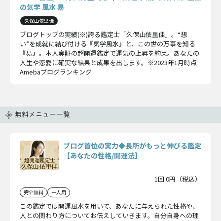
の気学 風水 易
久保山依里佳
ブログトップの実績(※)誇る鑑定士「久保山依里佳」。“想
い”を成就に結び付ける『気学風水』と、この世の万事を知る
『易』。本人実証の超開運鑑定で運気の上昇を約束。あなたの
人生や恋愛に確実な結果と成果を出します。※2023年1月時点
Amebaブログランキング
無料メニュー一覧
ブログ首位の実力◆長所がもっと伸びる鑑定
【あなたの性格/開運法】
1回 0円（税込）
完全無料
一人用
この鑑定では開運風水を用いて、あなたに与えられた性格や、
人との関わり方についてお伝えしていきます。自分自身への理