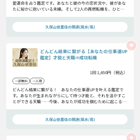
愛運命を占う鑑定です。あなたと彼の今の恋状況や、彼があな
たに秘かに抱いている未練。そして2人の再燃転機を、ひとつ
ずつ丁寧にお教えしていきます。
久保山依里佳の開運(風水/易)
どんどん結果に繋がる【あなたの仕事運UP
鑑定】才能と天職⇒成功転機
1回 1,650円（税込）
一部無料
一人用
どんどん結果に繋がる！ あなたの仕事運UPを叶える鑑定で
す。あなたが生まれながらにして持つ才能と、それを活かすこ
とができる天職……今後、あなたが成功を掴むために起こる転
機についてお教えしていきます。
久保山依里佳の開運(風水/易)