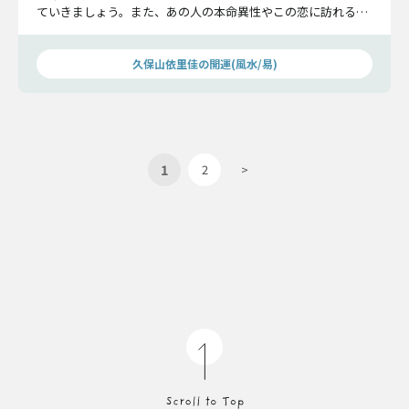
ていきましょう。また、あの人の本命異性やこの恋に訪れる転
機、交際確率もお教えしますよ。
久保山依里佳の開運(風水/易)
1
2
>