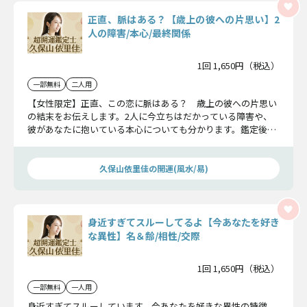
正直、脈はある？【歳上の彼への片思い】2
人の障害/本心/最終関係
1回 1,650円（税込）
一部無料
二人用
【女性限定】正直、この恋に脈はある？ 歳上の彼への片思い
の結末をお伝えします。2人に今立ちはだかっている障害や、
彼があなたに抱いている本心についても分かります。鑑定後、
この恋の脈が明確になりますよ。
久保山依里佳の開運(風水/易)
身近すぎてスルーしてるよ【今あなたを好き
な異性】名＆齢/相性/交際
1回 1,650円（税込）
一部無料
一人用
身近すぎてスルーしています。今あなたを好きな異性の特徴