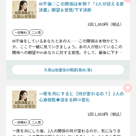
W不倫◇この関係は本物？『2人が迎える愛
決着』願望＆覚悟/下す決断
1回 1,650円（税込）
一部無料
二人用
W不倫をしているあなたとあの人……この関係は本物かどう
か、ここで一緒に見ていきましょう。あの人が抱いているこの
関係への願望やｍあなたに対する覚悟。そして、最後に下すあ
の人の愛の決断を明らかにします。
久保山依里佳の開運(風水/易)
一夜を共にすると【何が変わるの？】2人の
心身相性◆深まる絆⇒変化
1回 1,650円（税込）
一部無料
二人用
一夜を共にした後、2人の関係の何が変わるのか、気になりま