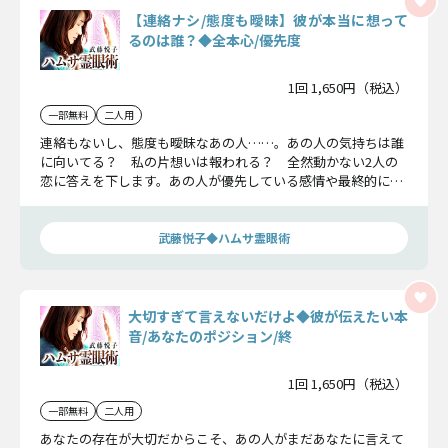
【連絡ナシ/態度も曖昧】彼が本当に想って
るのは誰？◆全本心/優先度
1回 1,650円（税込）
一部無料
二人用
連絡もないし、態度も曖昧なあの人……。あの人の気持ちは誰
に向いてる？ 私の片想いは報われる？ 全然動かない2人の
恋に答えを下します。あの人が優先している感情や最終的に愛
する異性についてお教えします。
武藤悦子◆ハムサ霊眼術
大切すぎて言えないだけよ◆彼が伝えたい本
音/あなたのポジション/終
1回 1,650円（税込）
一部無料
二人用
あなたの存在が大切だからこそ、あの人がまだあなたに言えて