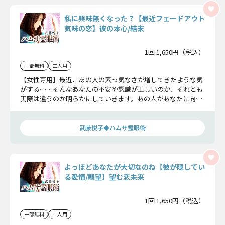
私に興味無くなった？【最近フェードアウト
気味の恋】彼の本心/結末
1回 1,650円（税込）
一部無料
二人用
【女性専用】最近、あの人の素っ気なさが増してきたような気
がする……そんなあなたの不安や認識が正しいのか、それとも
実際は違うのか明らかにしていきます。あの人があなたに向け
ている本当の感情を知って下さい。
武藤悦子◆ハムサ霊眼術
よっぽどあなたが大切なのね【彼が隠してい
る愛情/願望】望む恋未来
1回 1,650円（税込）
一部無料
二人用