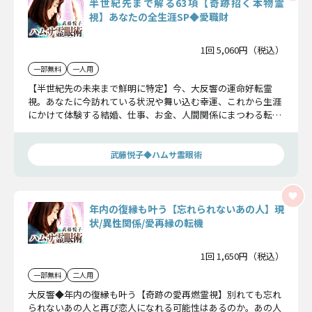
半世紀先まで解る63項【奇跡招く本物霊
視】あなたの全生涯SP◆愛職財
1回 5,060円（税込）
一部無料
一人用
【半世紀先の未来まで鮮明に特定】今、大反響の運命好転霊
視。あなたに今訪れている状況や舞い込む幸運、これから生涯
にかけて体験する結婚、仕事、お金、人間関係にまつわる転機
や出来事を全て明らかにします。
武藤悦子◆ハムサ霊眼術
年内の復縁も叶う【忘れられないあの人】現
状/異性関係/愛再縁の転機
1回 1,650円（税込）
一部無料
二人用
大反響◆年内の復縁も叶う【奇跡の愛再燃霊視】別れても忘れ
られないあの人と再び恋人になれる可能性はあるのか。あの人