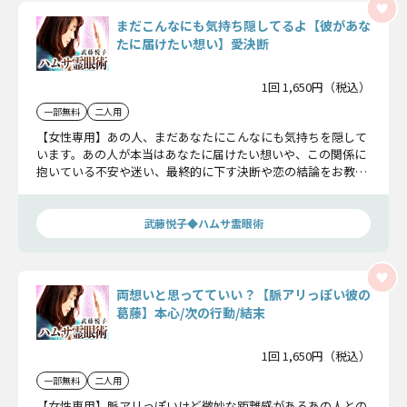
まだこんなにも気持ち隠してるよ【彼があな
たに届けたい想い】愛決断
1回 1,650円（税込）
一部無料
二人用
【女性専用】あの人、まだあなたにこんなにも気持ちを隠して
います。あの人が本当はあなたに届けたい想いや、この関係に
抱いている不安や迷い、最終的に下す決断や恋の結論をお教え
します。しっかり受け止めて下さい。
武藤悦子◆ハムサ霊眼術
両想いと思ってていい？【脈アリっぽい彼の
葛藤】本心/次の行動/結末
1回 1,650円（税込）
一部無料
二人用
【女性専用】脈アリっぽいけど微妙な距離感があるあの人との