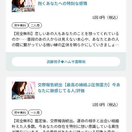
抱くあなたへの特別な感情
1回 0円（税込）
完全無料
二人用
【完全無料】恋しいあの人もあなたのことを想ってくれている
のか……普段のあの人からは見えない本心や、あなたとあの人
の間に繋がっている強い縁の正体を明らかにしていきましょ
う。恋を諦める前にまず確認を。
武藤悦子◆ハムサ霊眼術
交際報告続出【最高の縁結ぶ圧倒霊力】今あ
なたに脈感じてる人/評価
1回 0円（税込）
完全無料
一人用
【完全無料】鑑定後、交際報告続出。運命の相手と出会い結婚
叶えた人多数。今あなたの存在を特別に想い意識している異性
が周りにいます。その異性があなたに持っている印象と恋の可