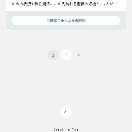
の今の状況や異性関係、この先訪れる復縁の好機と、2人が迎
える本当の結末を鑑定します。
武藤悦子◆ハムサ霊眼術
1
2
>