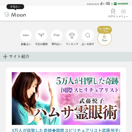
本格占い
ログイン
メニュー
新着占い
今日の運勢
無料占い
ランキング
占いを探す
サイト紹介
5万人が目撃した奇跡◆国際スピリチュアリスト武藤悦子/