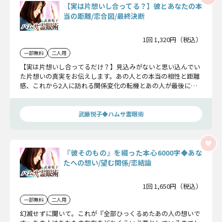
【実は片想いし合ってる？】彼とあなたの本
当の距離/恋合図/最終決断
1回 1,320円（税込）
一部無料
二人用
【実は片想いし合ってるだけ？】見込みがないと思い込んでい
た片想いの真実をお伝えします。あの人との本当の相性と距離
感、これから2人に訪れる関係変化の転機とあの人が最後に下
す恋の決断をお伝えします。
武藤悦子◆ハムサ霊眼術
『彼そのもの』を綴った本心6000字◆あな
たへの想い/望む関係/恋結論
1回 1,650円（税込）
一部無料
二人用
幻滅せずに聞いて。これが『全部ひっくるめたあの人の想いで