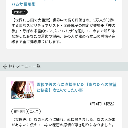
ハムサ霊眼術
武藤悦子
【世界15ヵ国で大絶賛】世界中で高く評価され、5万人が心酔
する国際スピリチュアリスト・武藤悦子の鑑定が登場◆『神の
手』と呼ばれる霊的シンボル“ハムサ”を通して、今まで知り得
なかったあなたの運命や将来、あの人が秘める本当の感情や宿
縁まで全て浮き彫りにします。
無料メニュー一覧
霊視で彼の心に直接聞いた【あなたへの欲望
と秘密】次2人でしたい事
1回 0円（税込）
完全無料
二人用
【女性専用】あの人の心に触れ、直接聞きました。あの人がま
だあなたに伝えていない秘密の感情が浮き彫りになりました。