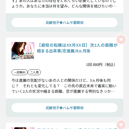
す』あの人はあなたの存在をどれくらい必要としているのでし
ょうか。あなたに本当は何を望み、どんな関係を結びたいの
か、赤裸々にお伝えします。
武藤悦子◆ハムサ霊眼術
【最短の転機はXX月XX日】次2人の距離が
縮まる出来事/恋進展/6ヵ月後
1回 880円（税込）
一部無料
二人用
今は進展の気配がないあの人との関係だけど、3ヵ月後も同
じ？ それとも変化してる？ この先の直近未来で着実に動い
ていく2人の状況や縮まる距離、恋が進展する特別なきっかけ
や転機を詳細にお伝えします。
武藤悦子◆ハムサ霊眼術