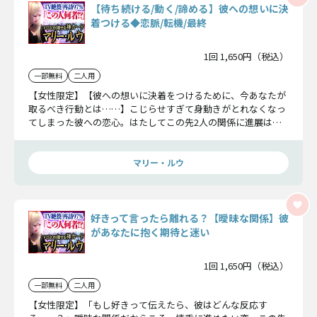
【待ち続ける/動く/諦める】彼への想いに決
着つける◆恋脈/転機/最終
1回 1,650円（税込）
一部無料
二人用
【女性限定】【彼への想いに決着をつけるために、今あなたが
取るべき行動とは……】こじらせすぎて身動きがとれなくなっ
てしまった彼への恋心。はたしてこの先2人の関係に進展はあ
るのか、待ち受ける結末をお伝えしましょう。
マリー・ルウ
好きって言ったら離れる？【曖昧な関係】彼
があなたに抱く期待と迷い
1回 1,650円（税込）
一部無料
二人用
【女性限定】「もし好きって伝えたら、彼はどんな反応す