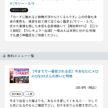
ド/マリー・ルウ
マリー・ルウ
『カードに触れると映像が浮かんでくるんです』心の中身も未
来の景色も、現実を目で視て当てぬく鑑定士/マリー・ルウ。
伏せた事情も隠した本音も全部視抜いて【再訪率97％】【口コ
ミ殺到】【TVレギュラー出演】一度占えば本物と分かる/何度
でも通う神鑑定をご体感ください。
無料メニュー一覧
【今までで一番愛される恋】今あなたにメロ
メロなXXさんの想いと特徴
1回 0円（税込）
完全無料
一人用
今まで出会った誰よりも、あなたを愛してくれる人……少しで
も気になるのならご確認下さい。日々を彩り心を癒す恋がした