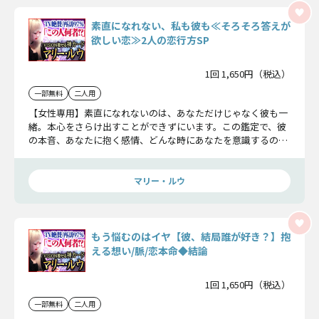
素直になれない、私も彼も≪そろそろ答えが
欲しい恋≫2人の恋行方SP
1回 1,650円（税込）
一部無料
二人用
【女性専用】素直になれないのは、あなただけじゃなく彼も一
緒。本心をさらけ出すことができずにいます。この鑑定で、彼
の本音、あなたに抱く感情、どんな時にあなたを意識するの
か、内心を見ていきましょう。
マリー・ルウ
もう悩むのはイヤ【彼、結局誰が好き？】抱
える想い/脈/恋本命◆結論
1回 1,650円（税込）
一部無料
二人用