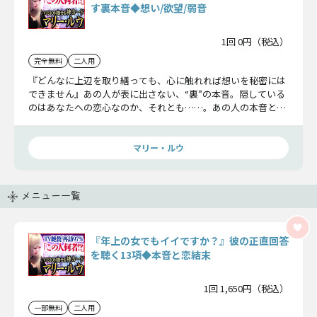
す裏本音◆想い/欲望/弱音
1回 0円（税込）
完全無料
二人用
『どんなに上辺を取り繕っても、心に触れれば想いを秘密には
できません』あの人が表に出さない、“裏”の本音。隠している
のはあなたへの恋心なのか、それとも……。あの人の本音と恋
の核心を明らかにしましょう。
マリー・ルウ
メニュー一覧
『年上の女でもイイですか？』彼の正直回答
を聴く13項◆本音と恋結末
1回 1,650円（税込）
一部無料
二人用