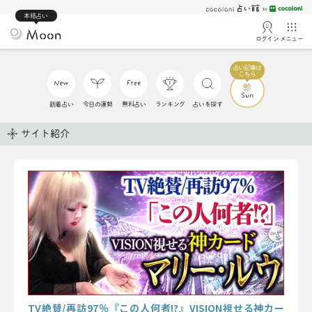
本格占い
ログイン
メニュー
新着占い
今日の運勢
無料占い
ランキング
占いを探す
サイト紹介
TV絶賛/再訪97％『この人何者!?』VISION視せる神カー