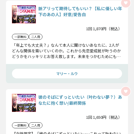
脈アリって期待してもいい？【私に優しい年
下のあの人】好意/愛告白
1回 1,870円（税込）
一部無料
二人用
「年上でも大丈夫？」なんて本人に聞けないあなたに、2人が
どんな関係を築いていくのか。これから先恋愛成就が叶うのか
どうかをハッキリとお答え致します。未来をつかむためにも覚
悟して聞いて下さい。
マリー・ルウ
彼のそばにずっといたい（叶わない夢？）あ
なたに抱く想い/最終関係
1回 1,650円（税込）
一部無料
二人用
【女性限定】「彼のそばにずっといたい……これって叶わない