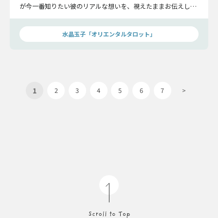
が今一番知りたい彼のリアルな想いを、視えたままお伝えしま
す。ぜひご覧くださいね。
水晶玉子「オリエンタルタロット」
1
2
3
4
5
6
7
>