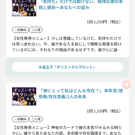
「気持ち」だけでは動けない。曖昧な彼の本
能と建前〜あなたへの望み
1回 1,320円（税込）
一部無料
二人用
【女性専用メニュー】少しは意識しているけど、気持ちだけで
は突っ走れない。今、彼があなたを前にして曖昧な態度を続け
ているのには、それなりの理由があるはずです。彼が心に留め
ている本心とは……？ オリエンタルタロットがその胸中を映
し出します。
水晶玉子「オリエンタルタロット」
「彼にとって私はどんな存在？」本命度/理
想像/存在意義/2人の未来
1回 1,320円（税込）
一部無料
二人用
【女性専用メニュー】神秘のカードで彼の本音がみるみる明ら
かに――。彼から見たあなたの姿、本命度や存在価値まで、あなた