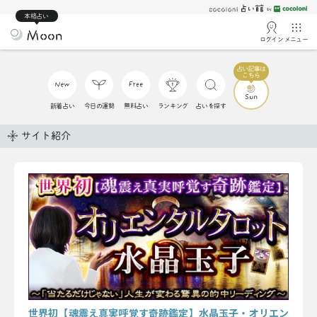
本格占い
ログイン
メニュー
新着占い
今日の運勢
無料占い
ランキング
占いを探す
サイト紹介
世界初【魂震え真実呼覚す奇跡鑑定】水晶玉子・オリエン