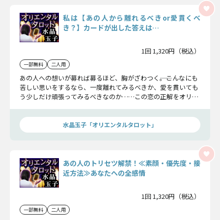
私は【あの人から離れるべきor愛貫くべ
き？】カードが出した答えは…
1回 1,320円（税込）
一部無料
二人用
あの人への想いが募れば募るほど、胸がざわつく――。こんなにも
苦しい思いをするなら、一度離れてみるべきか、愛を貫いても
う少しだけ頑張ってみるべきなのか……この恋の正解をオリエ
ンタルタロットがお伝えしましょう。
水晶玉子「オリエンタルタロット」
あの人のトリセツ解禁！≪素顔・優先度・接
近方法≫あなたへの全感情
1回 1,320円（税込）
一部無料
二人用