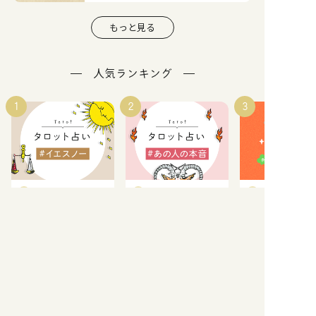
もっと見る
人気ランキング
1
2
3
タロット
タロット
占い記事
考えていることの答
あの人は今、私のこ
【2026年一粒
えがほしい。
とをどう思ってい
&天赦日一覧】
YES/NO どっち？
る？
開運日ランキン
もっと見る