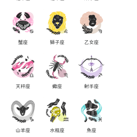
蟹座
獅子座
乙女座
天秤座
蠍座
射手座
山羊座
水瓶座
魚座