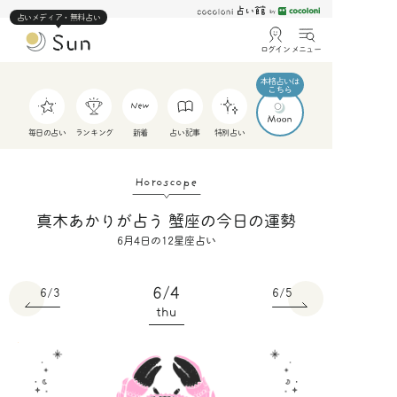
占いメディア・無料占い
ログイン
メニュー
毎日の占い
ランキング
新着
占い記事
特別占い
Horoscope
真木あかりが占う 蟹座の今日の運勢
6月4日の12星座占い
6/4
6/3
6/5
thu