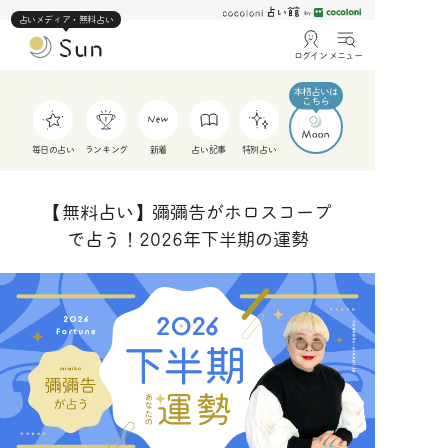
占いメディア・無料占い
ログイン
メニュー
毎日の占い
ランキング
新着
占い記事
特別占い
【無料占い】彌彌告がホロスコープ
で占う！2026年下半期の運勢