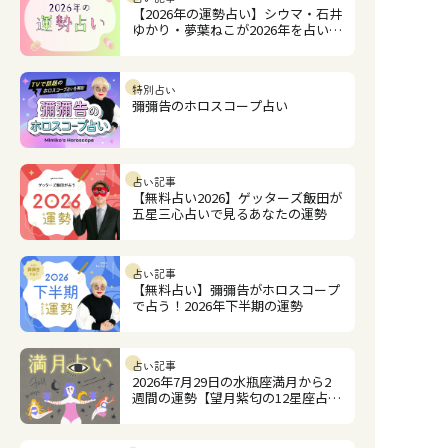
【2026年の運勢占い】シウマ・石井
ゆかり・夢葉ねこが2026年を占いま
す
特別占い
彌彌告のホロスコープ占い
占い記事
【無料占い2026】ゲッターズ飯田が
五星三心占いで見るあなたの運勢
占い記事
【無料占い】彌彌告がホロスコープ
で占う！2026年下半期の運勢
占い記事
2026年7月29日の水瓶座満月から2
週間の運勢【望月紫匂の12星座占
い】