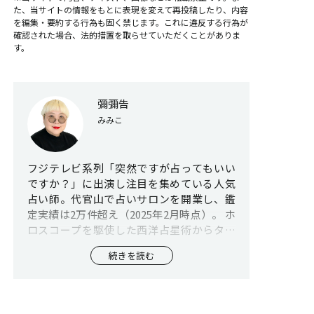
た、当サイトの情報をもとに表現を変えて再投稿したり、内容
を編集・要約する行為も固く禁じます。これに違反する行為が
確認された場合、法的措置を取らせていただくことがありま
す。
彌彌告
みみこ
フジテレビ系列「突然ですが占ってもいい
ですか？」に出演し注目を集めている人気
占い師。代官山で占いサロンを開業し、鑑
定実績は2万件超え（2025年2月時点）。 ホ
ロスコープを駆使した西洋占星術からタロ
ット占いやオラクルカードなどの多岐にわ
続きを読む
たる占術を用いて、悩める人々に寄り添う
鑑定で国内外を問わず人気を博している。
13年のキャリアを持ち、ネットViViの『びび
猫タロット占い』では企画・監修・執筆を