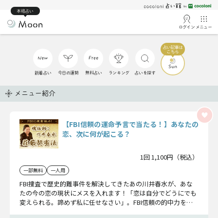
本格占い
ログイン
メニュー
新着占い
今日の運勢
無料占い
ランキング
占いを探す
メニュー紹介
【FBI信頼の運命予言で当たる！】あなたの
恋、次に何が起こる？
1回 1,100円（税込）
一部無料
一人用
FBI捜査で歴史的難事件を解決してきたあの川井春水が、あな
たの今の恋の現状にメスを入れます！「恋は自分でどうにでも
変えられる。諦めず私に任せなさい」。FBI信頼の的中力を今
こそ体感してください。