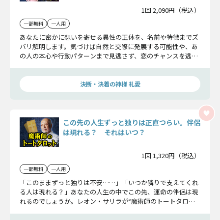
1回 2,090円（税込）
一部無料
一人用
あなたに密かに想いを寄せる異性の正体を、名前や特徴までズ
バリ解明します。気づけば自然と交際に発展する可能性や、あ
の人の本心や行動パターンまで見逃さず、恋のチャンスを逃さ
ないための鑑定です。
決断・決着の神様 礼愛
この先の人生ずっと独りは正直つらい。伴侶
は現れる？ それはいつ？
1回 1,320円（税込）
一部無料
一人用
「このままずっと独りは不安……」「いつか隣りで支えてくれ
る人は現れる？」あなたの人生の中でこの先、運命の伴侶は現
れるのでしょうか。レオン・サリラが“魔術師のトートタロッ
ト”であなたの未来をリアルに映し出します。