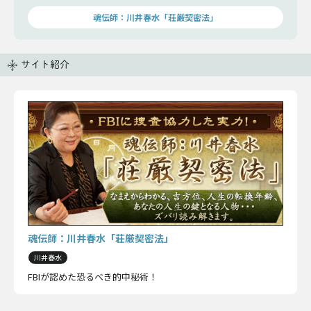
魂伝師：川井春水「荘厳契密法」
サイト紹介
魂伝師：川井春水「荘厳契密法」
川井春水
FBIが認めた恐るべき的中秘術！