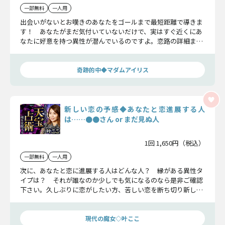
一部無料
一人用
出会いがないとお嘆きのあなたをゴールまで最短距離で導きま
す！ あなたがまだ気付いていないだけで、実はすぐ近くにあ
なたに好意を持つ異性が潜んでいるのですよ。恋路の詳細まで
全てをお伝えしますから、心を楽にして聞いてくださいね。
奇跡的中◆マダムアイリス
新しい恋の予感◆あなたと恋進展する人
は……●●さん or まだ見ぬ人
1回 1,650円（税込）
一部無料
一人用
次に、あなたと恋に進展する人はどんな人？ 縁がある異性タ
イプは？ それが誰なのか少しでも気になるのなら是非ご確認
下さい。久しぶりに恋がしたい方、苦しい恋を断ち切り新しい
恋がしたい方。次に始まる新しい恋についてお伝えします。
現代の魔女◇叶ここ