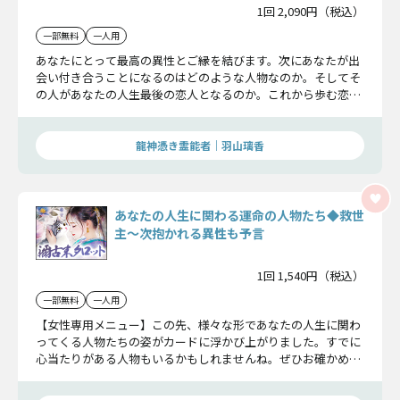
1回 2,090円（税込）
一部無料
一人用
あなたにとって最高の異性とご縁を結びます。次にあなたが出
会い付き合うことになるのはどのような人物なのか。そしてそ
の人があなたの人生最後の恋人となるのか。これから歩む恋運
命を徹底的に解き明かします。
龍神憑き霊能者｜羽山璃香
あなたの人生に関わる運命の人物たち◆救世
主〜次抱かれる異性も予言
1回 1,540円（税込）
一部無料
一人用
【女性専用メニュー】この先、様々な形であなたの人生に関わ
ってくる人物たちの姿がカードに浮かび上がりました。すでに
心当たりがある人物もいるかもしれませんね。ぜひお確かめく
ださい。