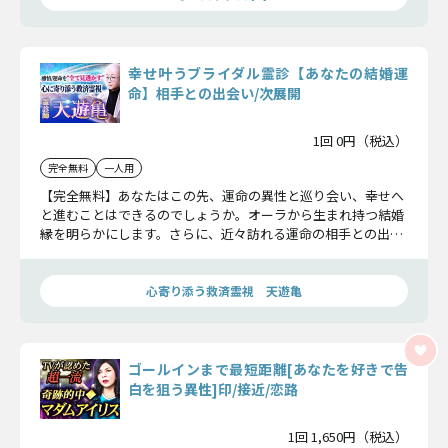
幸せ叶うブライダル霊診【あなたの結婚運
命】相手との出会い/次展開
1回 0円（税込）
完全無料
一人用
【完全無料】あなたはこの先、運命の異性と巡り会い、幸せへ
と進むことはできるのでしょうか。オーラから生まれ持つ結婚
縁を明らかにします。さらに、近々訪れる運命の相手との出会
いの瞬間もお伝えしましょう。
心寄り添う救済霊視 天遊亀
ゴールインまで最短距離[あなたを好きで告
白を狙う異性]印/接近/恋路
1回 1,650円（税込）