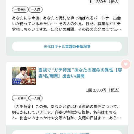
1回 880円（税込）
一部無料
一人用
あなたには今後、あなたと特別な絆で結ばれるパートナー出会
いが待っているみたい……その人の外見、性格、職業などガチ
霊視しちゃいますね。出会いの瞬間、その後の恋発展まで伝え
ちゃうので、この運命の好機は必ず掴んで！
三代目ギャル霊媒師◆飯塚唯
霊視で“ガチ特定”あなたの運命の異性【容
姿/名/職業】出会い/展開
1回 2,090円（税込）
一部無料
一人用
【ガチ特定】この先、あなたと結ばれる運命の異性について、
明らかにしていきます。容姿の特徴から性格、名前はもちろ
ん、出会いのきっかけや交際の軌跡、入籍の日付まで…あらゆ
る観点から詳しくお教えします。