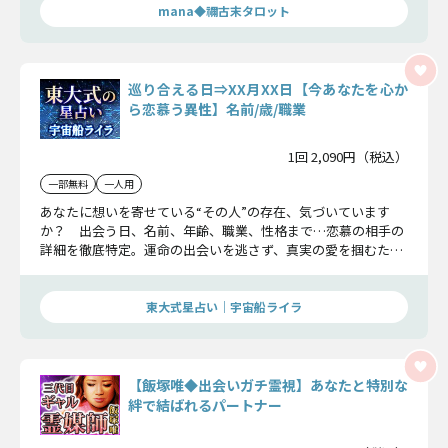
mana◆禰古末タロット
巡り合える日⇒XX月XX日【今あなたを心か
ら恋慕う異性】名前/歳/職業
1回 2,090円（税込）
一部無料
一人用
あなたに想いを寄せている“その人”の存在、気づいています
か？ 出会う日、名前、年齢、職業、性格まで…恋慕の相手の
詳細を徹底特定。運命の出会いを逃さず、真実の愛を掴むため
に、今こそ知ってください。
東大式星占い｜宇宙船ライラ
【飯塚唯◆出会いガチ霊視】あなたと特別な
絆で結ばれるパートナー