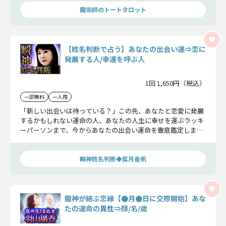
魔術師のトートタロット
【姓名判断で占う】あなたの出会い運⇒恋に
発展する人/幸運を呼ぶ人
1回 1,650円（税込）
一部無料
一人用
「新しい出会いは待っている？」この先、あなたと恋愛に発展
するかもしれない運命の人、あなたの人生に幸せを運ぶラッキ
ーパーソンまで、今からあなたの出会い運命を徹底鑑定しま
す！
瞬神姓名判断◆紫月香帆
龍神が結ぶ恋縁【●月●日に交際開始】あな
たの運命の異性⇒顔/名/歳