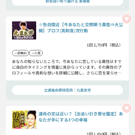
邪気祓い祈り届ける 実瑚葉
※告白間近【今あなたと交際願う異性⇒大公
開】プロフ/真剣度/次行動
1回 2,750円（税込）
一部無料
一人用
あなたの知らないところで、今あなたに恋している異性はすで
に告白のタイミングを慎重に見計らっています。その異性のプ
ロフィールや真剣な想いを詳細に公開し、さらに恋を実らせる
ための次に取るべき具体的な行動までお伝えします。恋の未来
を確かなものにするための大切な一歩を、今ここで踏み出しま
しょう。
立運推命學研究所｜九星気学
運命の恋は近い？【出会い引き寄せ鑑定】あ
なたが手にする3つの幸福
1回 1,650円（税込）