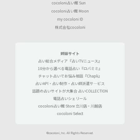
cocoloni占い館 Sun
cocoloni占い館 Moon
my cocoloni ID
株式会社cocoloni
姉妹サイト
占い総合メディア『占いTVニュース』
10分から選べる電話占い『ロバミミ』
チャット占いでお悩み相談『Chapli』
占いAPI・占い制作・占い師派遣サ―ビス
話題の占いサイトが大集合 占いCOLLECTION
電話占いシェリール
cocoloni占い館 Store 立川店・川越店
cocoloni Select
©cocoloni, Inc. All Rights Reserved.