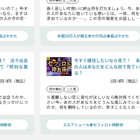
完全無料
二人用
いの？」――今す
長く苦しい片想いに終止符を打ちましょう。今、あ
いなら、まずは
の人があなたに抱いている想いとは。一体、何を
の人の今の恋愛
求めているのか……。この恋の現実をお話ししま
たが知っておく
す。
と導きます。
鳳占やかた
年間20万人が頼る幸せ行列占◆鳳占やかた
達？ 近々出会
今すぐ確信したいなら見て！ あ
て『特別な異
の人はあなたをどんな目で見てい
る？
1回 0円（税込）
1回 0円（税込）
完全無料
二人用
で出会うのか、
※進展しない恋に変化がほしいなら絶対見てくだ
るきっかけにつ
さい――今、あの人があなたをどうんな風にみている
のか、何を期待しているのか、余すことなくお伝
えします！
神数術
エルアシュール◆セフィロト神数術