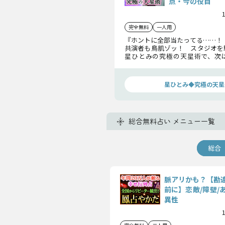
点・今の役目
完全無料
一人用
『ホントに全部当たってる……！
共演者も鳥肌ゾッ！ スタジオを
星ひとみの究極の天星術で、次
状」と「今の役割」を無料で鑑定
占えない“運命鑑定”をぜひお試し
星ひとみ◆究極の天星
総合無料占い メニュー一覧
総合
脈アリかも？【勘
前に】恋敵/障壁/
異性