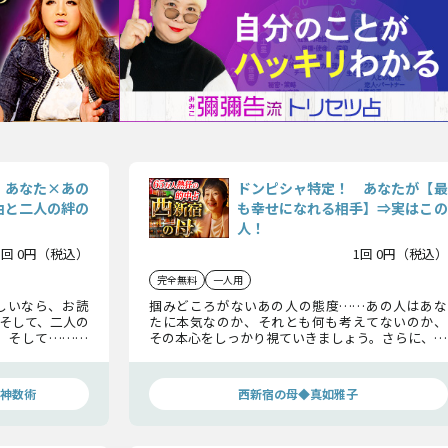
】あなた×あの
ドンピシャ特定！ あなたが【最
由と二人の絆の
も幸せになれる相手】⇒実はこの
人！
1回 0円（税込）
1回 0円（税込）
完全無料
一人用
しいなら、お読
掴みどころがないあの人の態度……あの人はあな
、そして、二人の
たに本気なのか、それとも何も考えてないのか、
。そして……あ
その本心をしっかり視ていきましょう。さらに、あ
、望んでいる願
なたへの格付けもあの人の裏の顔も、全て暴露し
ていきます。覚悟の上でお読みください。
神数術
西新宿の母◆真如雅子