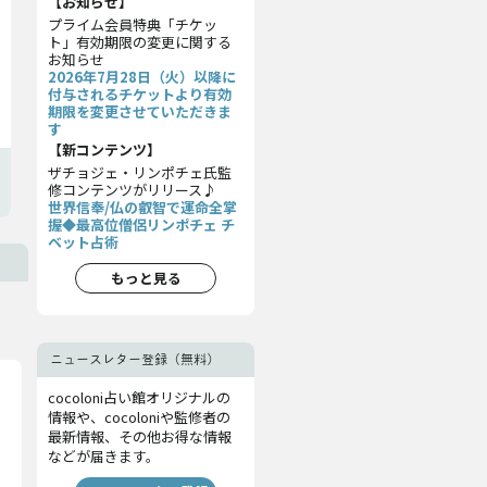
【お知らせ】
プライム会員特典「チケッ
ト」有効期限の変更に関する
お知らせ
2026年7月28日（火）以降に
付与されるチケットより有効
期限を変更させていただきま
す
【新コンテンツ】
ザチョジェ・リンポチェ氏監
修コンテンツがリリース♪
世界信奉/仏の叡智で運命全掌
握◆最高位僧侶リンポチェ チ
ベット占術
もっと見る
ニュースレター登録（無料）
cocoloni占い館オリジナルの
情報や、cocoloniや監修者の
最新情報、その他お得な情報
などが届きます。