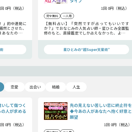
タイプ
1回 0円（税込）
1回 0円（税込）
完全無料
一人用
！ 』的中連発に
【無料占い】『突然ですが占ってもいいです
騒然とさせた、
か？』でおなじみの人気占い師・星ひとみ全面監
はあなたの「現
修のもと、直接鑑定でしか占えなかった、より詳
！ ここでしか
細な天星術を再現！“超天星術”であなたの裏天星
ください。
タイプや生まれ持った強運を占ってみませんか？
術
星ひとみの“超Super天星術”
恋愛
出会い
結婚
人生
違いして傷つく
先の見えない苦しい恋に終止符を
あの人が求める
◆今あの人があなたへ抱く好意と
願望
1回 0円（税込）
1回 0円（税込）