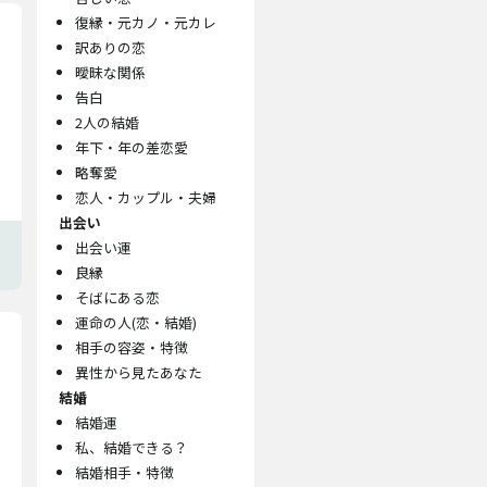
復縁・元カノ・元カレ
訳ありの恋
曖昧な関係
告白
2人の結婚
年下・年の差恋愛
略奪愛
恋人・カップル・夫婦
出会い
出会い運
良縁
そばにある恋
運命の人(恋・結婚)
相手の容姿・特徴
異性から見たあなた
結婚
結婚運
私、結婚できる？
結婚相手・特徴