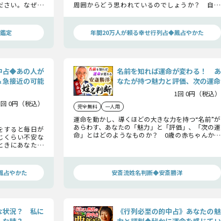
ださい。なぜ二
周囲からどう思われているのでしょうか？ 自分
えていないもの
では気づいていないところが魅力的に思われてい
のかを教えちゃ
ることも。また、その魅力の虜になっている異性
！
についてもお話していきましょう。
鑑定
年間20万人が頼る幸せ行列占◆鳳占やかた
中占◆あの人が
名前を知れば運命が変わる！ あ
＆急接近の可能
なたが持つ魅力と評価、次の運命
1回 0円（税込）
1回 0円（税込）
完全無料
一人用
運命を動かし、導くほどの大きな力を持つ“名前”が
あらわす、あなたの「魅力」と「評価」、「次の運
をすると毎日が
命」とはどのようなものか？ 0歳の赤ちゃんから
じくらい不安な
芸能人・著名人まで、3万人を超える個人鑑定を30
ときにあなたを
年以上に渡り行ってきた国民的姓名判断士・安斎
の人の想いを知
勝洋がお話ししましょう。
ましょう。
鳳占やかた
安斎流姓名判断◆安斎勝洋
な状況？ 私に
《行列必至の的中占》あなたの魅