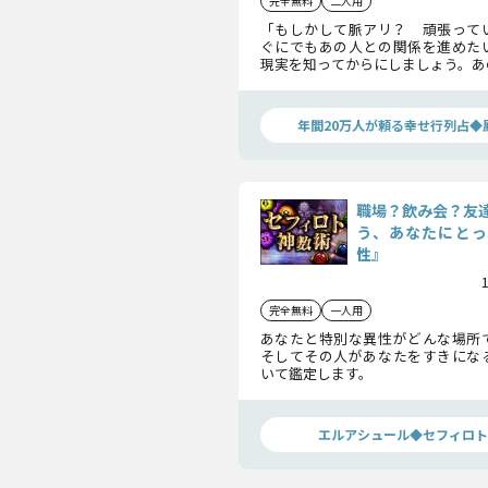
完全無料
二人用
「もしかして脈アリ？ 頑張ってい
ぐにでもあの人との関係を進めた
現実を知ってからにしましょう。あ
状況や、ライバルの存在など。あな
べきことをお話し、この恋を成就へ
年間20万人が頼る幸せ行列占◆
職場？飲み会？友
う、あなたにとっ
性』
完全無料
一人用
あなたと特別な異性がどんな場所
そしてその人があなたをすきにな
いて鑑定します。
エルアシュール◆セフィロト