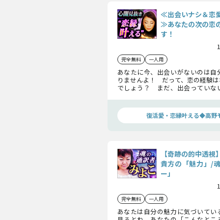
≪出会いナシ＆恋
≫あなたの次の恋
す！
完全無料
一人用
あなたに今、出会いがないのは自
りませんよ！ だって、恋の経験は
でしょう？ まだ、出会っていな
見つけるのです！ 私があなたの
性”について、大切なことをお話し
復活愛・恋縁叶える◆高野
【奇跡の的中透視
貴方の「魅力」/
ー」
完全無料
一人用
あなたは自分の魅力に気づいてい
見るとね、あなたの「こんなとこ