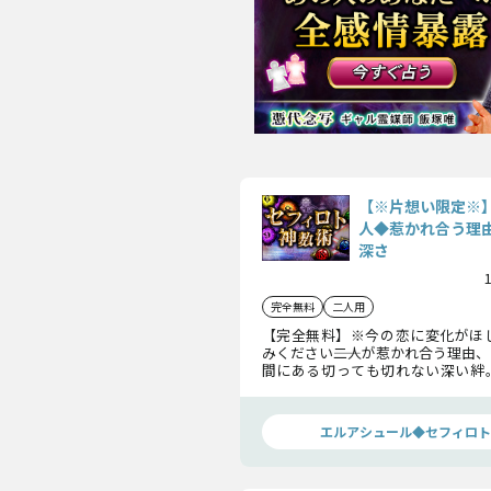
【※片想い限定※
人◆惹かれ合う理
深さ
完全無料
二人用
【完全無料】※今の恋に変化がほ
みください――二人が惹かれ合う理由
間にある切っても切れない深い絆
なたに知ってほしい、あの人が今
望をお伝えします！
エルアシュール◆セフィロト