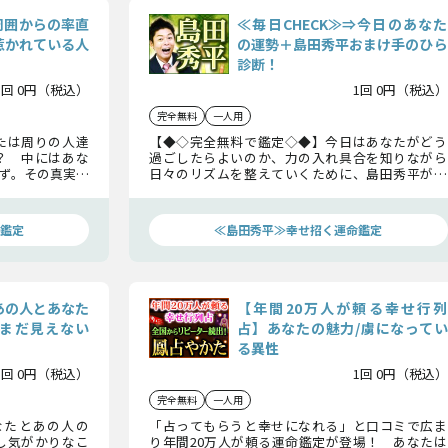
周囲からの率直
≪毎日CHECK≫⇒今日のあなた
惹かれている人
の運勢＋島田秀平おまけ手のひら
診断！
1回 0円（税込）
1回 0円（税込）
完全無料
一人用
たは周りの人達
【◆◇完全無料で鑑定◇◆】今日はあなたがどう
？ 中にはあな
過ごしたらよいのか、力の入れ具合を知りながら
ず。その真実を
日々のリズムを整えていくために、島田秀平が毎
―これを知れば、
日の運勢をお伝えします。さらに、おまけの手のひ
せん。
ら診断も！ あなたの手には「○○線」はあるか
な？ ぜひ、試してみてください！
鑑定
≪島田秀平≫幸せ招く運命鑑定
あの人とあなた
【年間20万人が頼る幸せ行列
まだ見えない
占】あなたの魅力/虜になってい
る異性
1回 0円（税込）
1回 0円（税込）
完全無料
一人用
なたとあの人の
「占ってもらうと幸せになれる」と口コミで広ま
し気がかりなこ
り年間20万人が頼る運命鑑定が登場！ あなたは