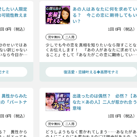
愛したい人限定
あの人はあなたに何を求めてい
の可能性教えま
る？ 今この恋に期待してもい
い？
1回 0円（税込）
1回 0円（税込）
完全無料
二人用
分のせいではあ
少しでも今の恋を真相を知りたいなら隠すことな
ない訳じゃない
くお伝えします！ 『あの人があなたに求めてい
いなら今日から
ること』そして『あなたがこの恋に期待していい
“次の恋の可能
のかどうか』……怖がらなくてもいいのよ。一緒
しますね。
に一歩前に進んでみましょう。
モナミ
復活愛・恋縁叶える◆高野モナミ
】異性からみた
出逢ったのは偶然？ 必然？【あ
魂の「パートナ
なた×あの人】二人が惹かれ合う
意味
1回 0円（税込）
1回 0円（税込）
完全無料
二人用
る？ 異性から
どうしようもなく惹かれてしまう……あなたがあ
ろ」がとっても
の人にこんなにも惹かれるのには理由があるの。2