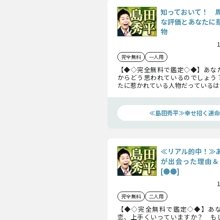
知っておいて！ 
な評価とあなたに
物
完全無料
一人用
【◆◇完全無料で鑑定◇◆】あな
からどう思われているのでしょう
たに惹かれている人物だっているは
島田秀平が詳細にお教えします！―
あなたの世界観が変わるかもしれま
≪島田秀平≫幸せ招く運命
≪リアル的中！≫
が出会った理由＆
[●●]
完全無料
二人用
【◆◇完全無料で鑑定◇◆】あ
恋、上手くいっていますか？ も