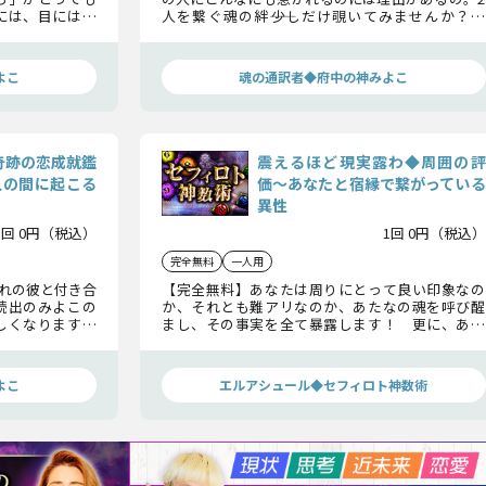
には、目には見
人を繋ぐ魂の絆――少しだけ覗いてみませんか？
、あなたの「魂
数々の奇跡を起こした鑑定士みよこが、あなたの
な人物なのか――
恋の真実をお伝えします！
よこ
魂の通訳者◆府中の神みよこ
奇跡の恋成就鑑
震えるほど現実露わ◆周囲の評
人の間に起こる
価〜あなたと宿縁で繋がっている
異性
1回 0円（税込）
1回 0円（税込）
完全無料
一人用
れの彼と付き合
【完全無料】あなたは周りにとって良い印象なの
続出のみよこの
か、それとも難アリなのか、あたなの魂を呼び醒
しくなりますよ
まし、その事実を全て暴露します！ 更に、あな
も……今のあの
たと魂で繋がっている異性の存在まで。隠し事一切
そんなあなたの
なしの“未知なる運命解読”をどうぞお試しくださ
い！
よこ
エルアシュール◆セフィロト神数術