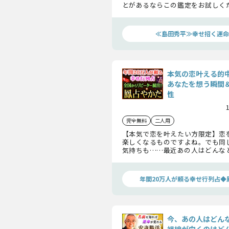
とがあるならこの鑑定をお試しく
人は出会ったのか、そしてまだ見
があるとするならば、それは何な
います。恋を叶えたいなら必見です
≪島田秀平≫幸せ招く運命
本気の恋叶える的
あなたを想う瞬間
性
完全無料
二人用
【本気で恋を叶えたい方限定】恋
楽しくなるものですよね。でも同
気持ちも……最近あの人はどんな
想ったのでしょう。さぁ、今すぐあ
って、あなたが抱える不安を解消し
年間20万人が頼る幸せ行列占◆
今、あの人はどん