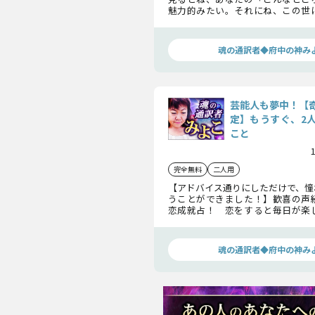
魅力的みたい。それにね、この世
えない繋がりってあるの。私には
のパートナー」が視えています。どん
早速、お伝えしましょう。
魂の通訳者◆府中の神み
芸能人も夢中！【
定】もうすぐ、2
こと
完全無料
二人用
【アドバイス通りにしただけで、憧
うことができました！】歓喜の声
恋成就占！ 恋をすると毎日が楽
ね。でも同じくらい不安な気持ち
人の気持ちがわかればいいのに。
願いを、ここで占ってみましょう！
魂の通訳者◆府中の神み