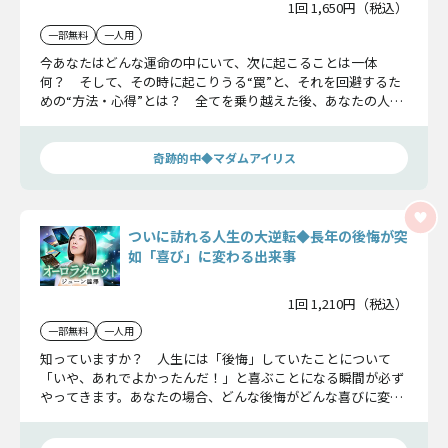
1回 1,650円（税込）
一部無料
一人用
今あなたはどんな運命の中にいて、次に起こることは一体
何？ そして、その時に起こりうる“罠”と、それを回避するた
めの“方法・心得”とは？ 全てを乗り越えた後、あなたの人生
は最終的にどうなるのかもお話ししますから覚悟を決めてご覧
ください。
奇跡的中◆マダムアイリス
ついに訪れる人生の大逆転◆長年の後悔が突
如「喜び」に変わる出来事
1回 1,210円（税込）
一部無料
一人用
知っていますか？ 人生には「後悔」していたことについて
「いや、あれでよかったんだ！」と喜ぶことになる瞬間が必ず
やってきます。あなたの場合、どんな後悔がどんな喜びに変わ
るのか、ズバリ占ってみましょうね。