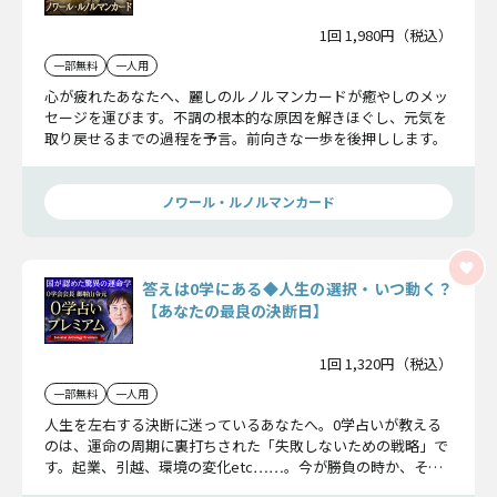
1回 1,980円（税込）
一部無料
一人用
心が疲れたあなたへ、麗しのルノルマンカードが癒やしのメッ
セージを運びます。不調の根本的な原因を解きほぐし、元気を
取り戻せるまでの過程を予言。前向きな一歩を後押しします。
ノワール・ルノルマンカード
答えは0学にある◆人生の選択・いつ動く？
【あなたの最良の決断日】
1回 1,320円（税込）
一部無料
一人用
人生を左右する決断に迷っているあなたへ。0学占いが教える
のは、運命の周期に裏打ちされた「失敗しないための戦略」で
す。起業、引越、環境の変化etc……。今が勝負の時か、それ
とも耐える時か。あなたが選ぶべき道と、最高の結果を出すた