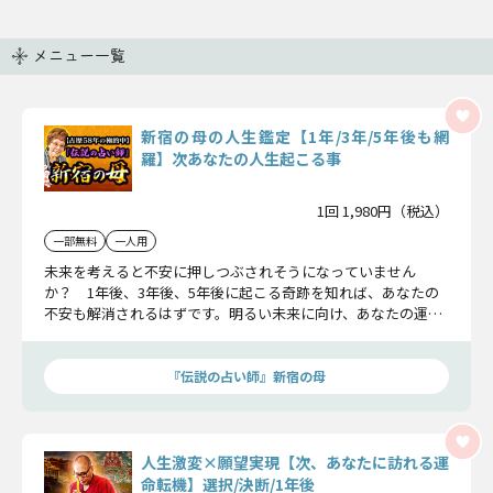
メニュー一覧
新宿の母の人生鑑定【1年/3年/5年後も網
羅】次あなたの人生起こる事
1回 1,980円（税込）
一部無料
一人用
未来を考えると不安に押しつぶされそうになっていません
か？ 1年後、3年後、5年後に起こる奇跡を知れば、あなたの
不安も解消されるはずです。明るい未来に向け、あなたの運命
を切り開いていきましょう。
『伝説の占い師』新宿の母
人生激変×願望実現【次、あなたに訪れる運
命転機】選択/決断/1年後