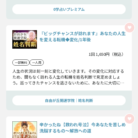
めの「具体的な時期」を断言します。
0学占いプレミアム
『ビッグチャンスが訪れます』あなたの人生
を変える転機◆変化/1年後
1回 1,650円（税込）
一部無料
一人用
人生の状況は刻一刻と変化していきます。その変化に対応する
ため、間もなく訪れる人生の転機を姓名判断で見定めましょ
う。巡ってきたチャンスを逃さないために、あなたに大切にし
て欲しいことをお伝えします。
自由が丘開運学院│姓名判断
辛かったね【救われ号泣】今あなたを苦しめ
洗脳するもの〜解放への道