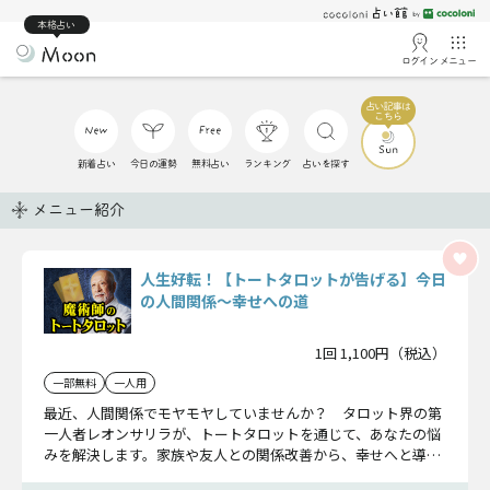
本格占い
ログイン
メニュー
新着占い
今日の運勢
無料占い
ランキング
占いを探す
メニュー紹介
人生好転！【トートタロットが告げる】今日
の人間関係〜幸せへの道
1回 1,100円（税込）
一部無料
一人用
最近、人間関係でモヤモヤしていませんか？ タロット界の第
一人者レオンサリラが、トートタロットを通じて、あなたの悩
みを解決します。家族や友人との関係改善から、幸せへと導く
人物についてまで。対人運を好転させ、運気アップへとつなげ