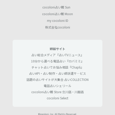
cocoloni占い館 Sun
cocoloni占い館 Moon
my cocoloni ID
株式会社cocoloni
姉妹サイト
占い総合メディア『占いTVニュース』
10分から選べる電話占い『ロバミミ』
チャット占いでお悩み相談『Chapli』
占いAPI・占い制作・占い師派遣サ―ビス
話題の占いサイトが大集合 占いCOLLECTION
電話占いシェリール
cocoloni占い館 Store 立川店・川越店
cocoloni Select
©cocoloni, Inc. All Rights Reserved.