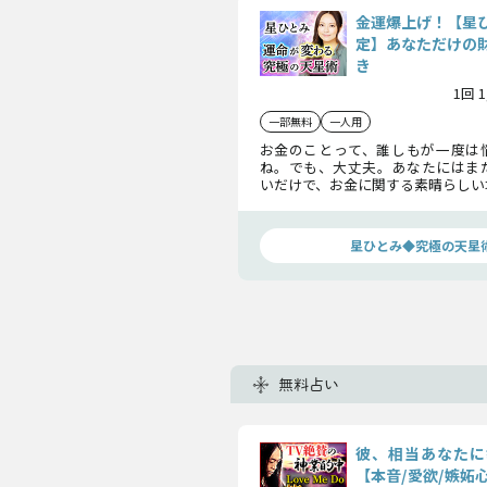
金運爆上げ！【星
定】あなただけの
き
1回 
一部無料
一人用
お金のことって、誰しもが一度は
ね。でも、大丈夫。あなたにはま
いだけで、お金に関する素晴らしい
います。それを引き出すお手伝い
い。あなたの金運を味方につけて、
きましょう。
星ひとみ◆究極の天星
無料占い
彼、相当あなたに
【本音/愛欲/嫉妬