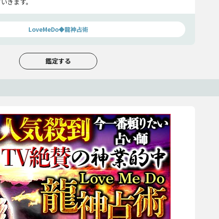
ていきます。
LoveMeDo◆龍神占術
鑑定する