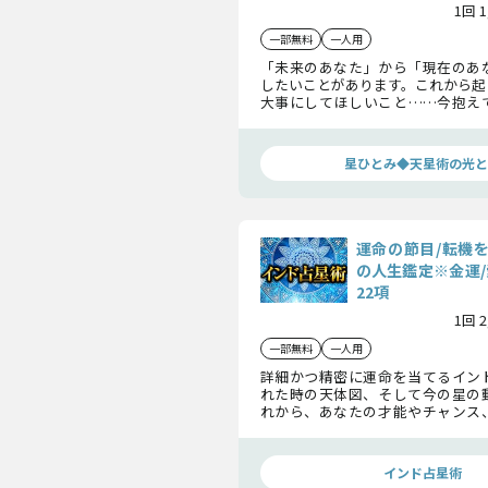
1回 
一部無料
一人用
「未来のあなた」から「現在のあ
したいことがあります。これから起
大事にしてほしいこと……今抱え
来のあなたからするとほんの一瞬
いかもしれません。未来のあなた
ジを確かめてみませんか。
星ひとみ◆天星術の光と
運命の節目/転機
の人生鑑定※金運/
22項
1回 
一部無料
一人用
詳細かつ精密に運命を当てるイン
れた時の天体図、そして今の星の
れから、あなたの才能やチャンス
人生における選択と晩年に至るま
かにしましょう。
インド占星術