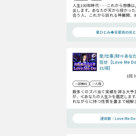
人生100年時代……これから想像
出します。あなたが天から授かった
会う人、これから訪れる神展開、
後と晩年まで……ありのままのあ
星ひとみがあなたを幸運へと導きま
星ひとみ◆天星術の光と
愛/仕事/財⇒あな
任せ【Love Me
31項】
1回 
一部無料
一人用
数多くのズバ当て実績を誇る大予
が、≪あなたの人生≫を鑑定します
れながらに持つ性質を裏まで紐解
の人生における【愛/仕事/財】に
えしていきます。
運命数｜Love Me Do