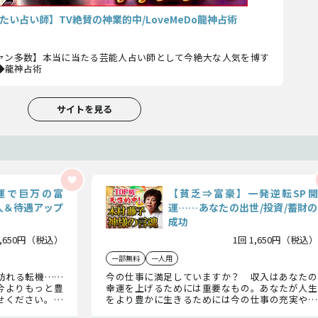
い占い師】TV絶賛の神業的中/LoveMeDo龍神占術
ファン多数】本当に当たる芸能人占い師として今絶大な人気を博す
定◆龍神占術
サイトを見る
運で巨万の富
【貧乏⇒富豪】一発逆転SP開
入＆待遇アップ
運……あなたの出世/投資/蓄財の
成功
1,650円（税込）
1回 1,650円（税込）
一部無料
一人用
訪れる転機……
今の仕事に満足していますか？ 収入はあなたの
今よりもっと豊
幸運を上げるためには重要なもの。あなたが人生
せください。あ
をより豊かに生きるためには今の仕事の充実や、
ため、この藤子
周囲の助け、あなたに適した貯蓄法が必要でしょ