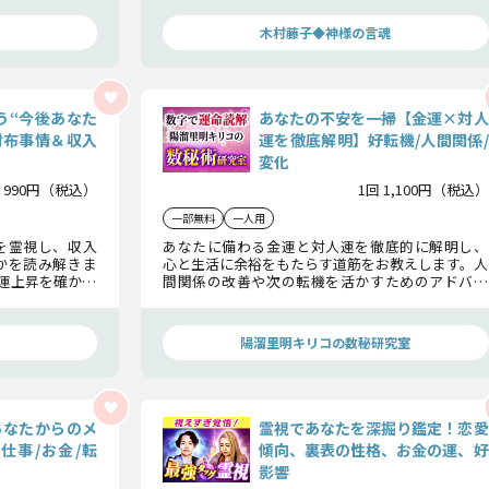
お伝えしましょ
う。そして蓄えた財の増やし方まで、この木村藤子
が伝授します。
木村藤子◆神様の言魂
う“今後あなた
あなたの不安を一掃【金運×対人
財布事情＆収入
運を徹底解明】好転機/人間関係/
変化
 990円（税込）
1回 1,100円（税込）
一部無料
一人用
を霊視し、収入
あなたに備わる金運と対人運を徹底的に解明し、
かを読み解きま
心と生活に余裕をもたらす道筋をお教えします。人
運上昇を確かな
間関係の改善や次の転機を活かすためのアドバイ
します。
スも満載。鑑定後、あなたの人生に新たな光が差
し込むでしょう。
陽溜里明キリコの数秘研究室
あなたからのメ
霊視であなたを深掘り鑑定！恋愛
仕事/お金/転
傾向、裏表の性格、お金の運、好
影響