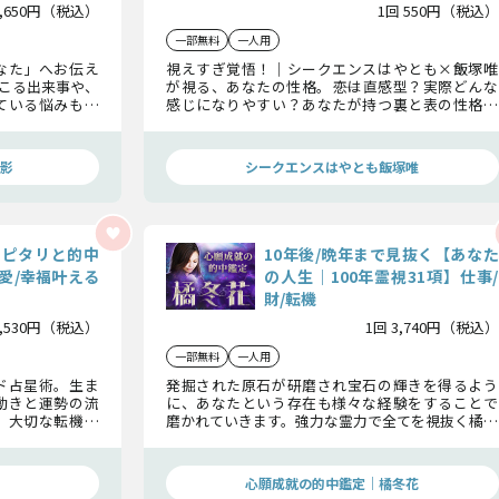
1,650円（税込）
1回 550円（税込）
一部無料
一人用
なた」へお伝え
視えすぎ覚悟！｜シークエンスはやとも×飯塚唯
こる出来事や、
が視る、あなたの性格。――恋は直感型？実際どんな
ている悩みも未
感じになりやすい？あなたが持つ裏と表の性格も
の悩みに過ぎな
お金の運も、2人が視た「あなたのこと」をズバリ
からのメッセー
お伝えします！…意外な自分を知れるかもしれま
せんよ。
影
シークエンスはやとも飯塚唯
をピタリと的中
10年後/晩年まで見抜く【あなた
愛/幸福叶える
の人生｜100年霊視31項】仕事/
財/転機
2,530円（税込）
1回 3,740円（税込）
一部無料
一人用
ド占星術。生ま
発掘された原石が研磨され宝石の輝きを得るよう
動きと運勢の流
に、あなたという存在も様々な経験をすることで
、大切な転機、
磨かれていきます。強力な霊力で全てを視抜く橘冬
でを詳細に明ら
花が、あなたの中に眠るJewelの輝きを紐解き、ど
んな人生となっていくのかお伝えしていきます。
心願成就の的中鑑定｜橘冬花