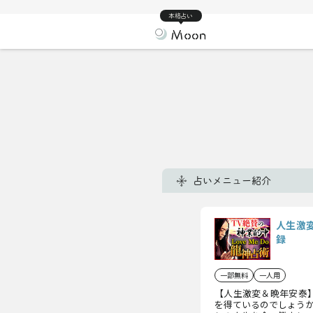
本格占い
占いメニュー紹介
人生激変
録
一部無料
一人用
【人生激変＆晩年安泰】
を得ているのでしょう