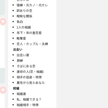
復縁・元カノ・元カレ
訳ありの恋
曖昧な関係
告白
2人の結婚
年下・年の差恋愛
略奪愛
恋人・カップル・夫婦
出会い
出会い運
良縁
そばにある恋
運命の人(恋・結婚)
相手の容姿・特徴
異性から見たあなた
結婚
結婚運
私、結婚できる？
結婚相手・特徴