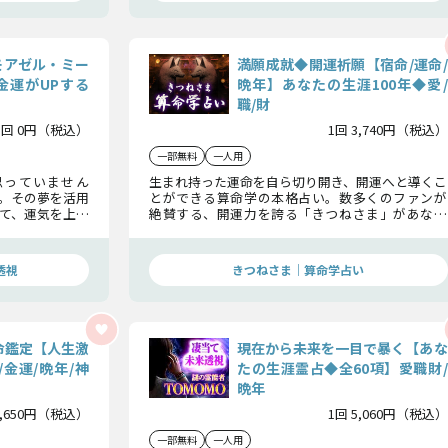
ドモアゼル・ミー
満願成就◆開運祈願【宿命/運命/
金運がUPする
晩年】あなたの生涯100年◆愛/
職/財
1回 0円（税込）
1回 3,740円（税込）
一部無料
一人用
思っていません
生まれ持った運命を自ら切り開き、開運へと導くこ
。その夢を活用
とができる算命学の本格占い。数多くのファンが
て、運気を上げ
絶賛する、開運力を誇る「きつねさま」があなた
ここでは、その
の人生のすべてを包み隠さず明らかにします。圧倒
します。
的な的中力と、開運力を誇る満願成就鑑定をその目
でお確かめ下さい。
透視
きつねさま｜算命学占い
命鑑定【人生激
現在から未来を一目で暴く【あな
金運/晩年/神
たの生涯霊占◆全60項】愛職財/
晩年
1,650円（税込）
1回 5,060円（税込）
一部無料
一人用