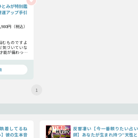
ひとみが特別鑑
財運アップ手引
1,980円（税込）
悩むものですよ
だ気づいていな
才能が備わって
をさせてくださ
豊かな未来を築
術
1
執着してるね
反響凄い【今一番頼りたい占い
心】彼の生本音
師】あなたが生まれ持つ“天性と