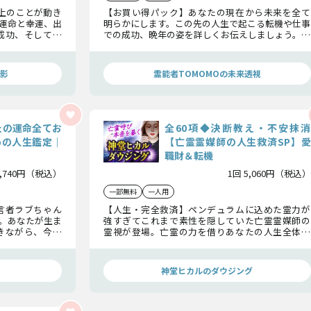
以上のことが動き
【お買い得パック】あなたの現在から未来を全て
運命と幸運、出
明らかにします。この先の人生で起こる転機や仕事
成功、そして老
での成功、晩年の姿を詳しくお伝えしましょう。あ
なたで大丈夫。
なたの全生涯を視て、より良い未来へと導いていき
す！
ます。
影
霊能者TOMOMOの未来透視
たの運命全てお
全60項◆決断教え・不安抹消
 Doの人生鑑定｜
【亡霊霊媒師の人生救済SP】愛
職財＆転機
3,740円（税込）
1回 5,060円（税込）
一部無料
一人用
言者ラブちゃん
【人生・完全救済】ペンデュラムに込めた霊力が
。あなたが生ま
強すぎてこれまで素性を隠していた亡霊霊媒師の
きながら、今後
霊視が登場。亡霊の力を借りあなたの人生全体、
ついて詳細をお伝
仕事や結婚の悩みを視通し、最後は幸福に繋がる
答えをお伝えします。
神堂ヒカルのダウジング