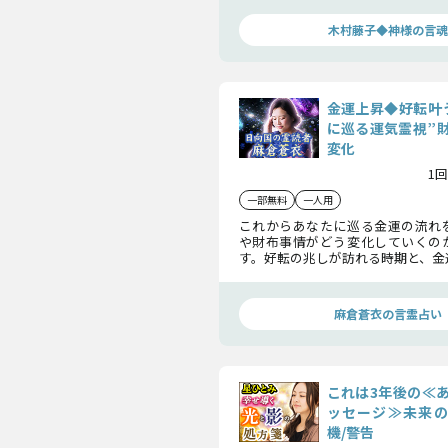
の開運術が掴むべき幸運と成功を
う。
木村藤子◆神様の言魂
金運上昇◆好転叶
に巡る運気霊視”
変化
1回
一部無料
一人用
これからあなたに巡る金運の流れ
や財布事情がどう変化していくの
す。好転の兆しが訪れる時期と、金
現実にするための行動指針をお伝え
麻倉蒼衣の言霊占い
これは3年後の≪
ッセージ≫未来の
機/警告