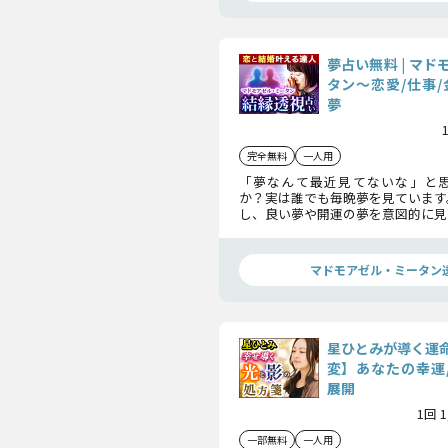
夢占い無料 | マ
タン〜恋愛/仕事/
夢
完全無料
一人用
「夢なんて最近見てないな」と
か？実は誰でも毎晩夢を見ています
し、良い夢や開運の夢を意図的に見
ることができたら素敵ですよね。
秘訣を特別に、あなただけにお伝え
マドモアゼル・ミータン
星ひとみが導く運
変】あなたの幸運/
展開
1回 
一部無料
一人用