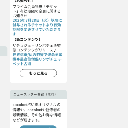
【お知らせ】
プライム会員特典「チケッ
ト」有効期限の変更に関する
お知らせ
2026年7月28日（火）以降に
付与されるチケットより有効
期限を変更させていただきま
す
【新コンテンツ】
ザチョジェ・リンポチェ氏監
修コンテンツがリリース♪
世界信奉/仏の叡智で運命全掌
握◆最高位僧侶リンポチェ チ
ベット占術
もっと見る
ニュースレター登録（無料）
cocoloni占い館オリジナルの
情報や、cocoloniや監修者の
最新情報、その他お得な情報
などが届きます。