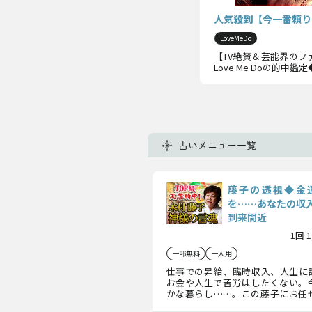
人気殺到【今一番頼りた
LoveMeDo
【TV絶賛＆芸能界の
Love Me Doの的中鑑
占いメニュー一覧
藤子の透視◆金
を……あなたの収
到来間近
1回 
一部無料
一人用
仕事での昇給、臨時収入、人生に
お金や人生で苦労はしたくない。
かな暮らし……。この藤子にお任
なたが渇望する未来を手に入れる