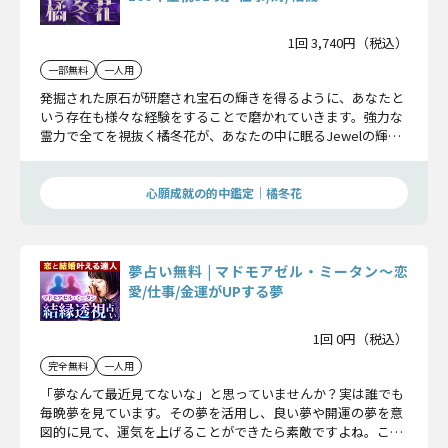
1回 3,740円（税込）
一部無料
一人用
発掘された原石が研磨され宝石の輝きを得るように、あなたと
いう存在も様々な経験をすることで磨かれていきます。強力な
霊力で全てを視抜く橘冬花が、あなたの中に眠るJewelの輝き
を紐解き、どんな人生となっていくのかお伝えしていきます。
心願成就の的中鑑定｜橘冬花
夢占い無料 | マドモアゼル・ミータン〜恋
愛/仕事/金運がUPする夢
1回 0円（税込）
完全無料
一人用
「夢なんて最近見てないな」と思っていませんか？実は誰でも
毎晩夢を見ています。その夢を活用し、良い夢や開運の夢を意
図的に見て、運気を上げることができたら素敵ですよね。ここ