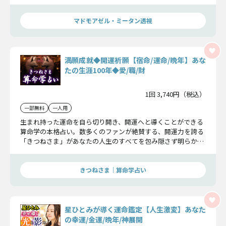
では、その秘訣を特別に、あなただけにお伝えします。
マドモアゼル・ミータン透視
満願成就◆開運祈願【宿命/運命/晩年】あな
たの生涯100年◆愛/職/財
1回 3,740円（税込）
一部無料
一人用
生まれ持った運命を自ら切り開き、開運へと導くことができる
算命学の本格占い。数多くのファンが絶賛する、開運力を誇る
「きつねさま」があなたの人生のすべてを包み隠さず明らかに
します。圧倒的な的中力と、開運力を誇る満願成就鑑定をその
目でお確かめ下さい。
きつねさま｜算命学占い
星ひとみが導く運命鑑定【人生激変】あなた
の幸運/金運/晩年/神展開