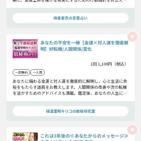
ます。
麻倉蒼衣の言霊占い
あなたの不安を一掃【金運×対人運を徹底解
明】好転機/人間関係/変化
1回 1,100円（税込）
一部無料
一人用
あなたに備わる金運と対人運を徹底的に解明し、心と生活に余
裕をもたらす道筋をお教えします。人間関係の改善や次の転機
を活かすためのアドバイスも満載。鑑定後、あなたの人生に新
たな光が差し込むでしょう。
陽溜里明キリコの数秘研究室
これは3年後の≪あなたからのメッセージ≫