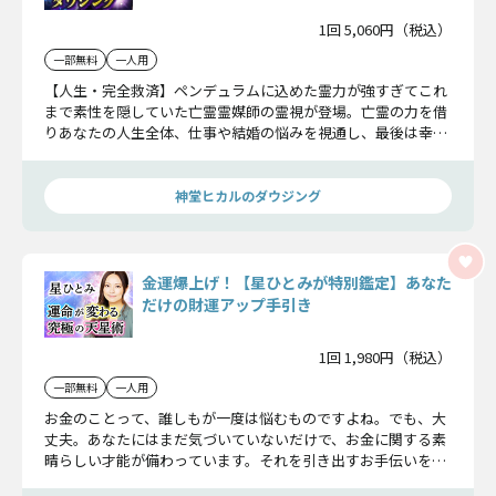
1回 5,060円（税込）
一部無料
一人用
【人生・完全救済】ペンデュラムに込めた霊力が強すぎてこれ
まで素性を隠していた亡霊霊媒師の霊視が登場。亡霊の力を借
りあなたの人生全体、仕事や結婚の悩みを視通し、最後は幸福
に繋がる答えをお伝えします。
神堂ヒカルのダウジング
金運爆上げ！【星ひとみが特別鑑定】あなた
だけの財運アップ手引き
1回 1,980円（税込）
一部無料
一人用
お金のことって、誰しもが一度は悩むものですよね。でも、大
丈夫。あなたにはまだ気づいていないだけで、お金に関する素
晴らしい才能が備わっています。それを引き出すお手伝いをさ
せてください。あなたの金運を味方につけて、豊かな未来を築