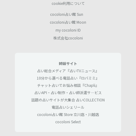
cookie利用について
cocoloni占い館 Sun
cocoloni占い館 Moon
my cocoloni ID
株式会社cocoloni
姉妹サイト
占い総合メディア『占いTVニュース』
10分から選べる電話占い『ロバミミ』
チャット占いでお悩み相談『Chapli』
占いAPI・占い制作・占い師派遣サ―ビス
話題の占いサイトが大集合 占いCOLLECTION
電話占いシェリール
cocoloni占い館 Store 立川店・川越店
cocoloni Select