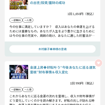
の出世/投資/蓄財の成功
1回 1,650円（税込）
一部無料
一人用
今の仕事に満足していますか？ 収入はあなたの幸運を上げる
ためには重要なもの。あなたが人生をより豊かに生きるために
は今の仕事の充実や、周囲の助け、あなたに適した貯蓄法が必
要でしょう。そして蓄えた財の増やし方まで、この木村藤子が
伝授します。
木村藤子◆神様の言魂
金運上昇◆好転叶う“今後あなたに巡る運気
霊視”財布事情＆収入変化
1回 990円（税込）
一部無料
一人用
これからあなたに巡る金運の流れを霊視し、収入や財布事情が
どう変化していくのかを読み解きます。好転の兆しが訪れる時
期と、金運上昇を確かな現実にするための行動指針をお伝えし