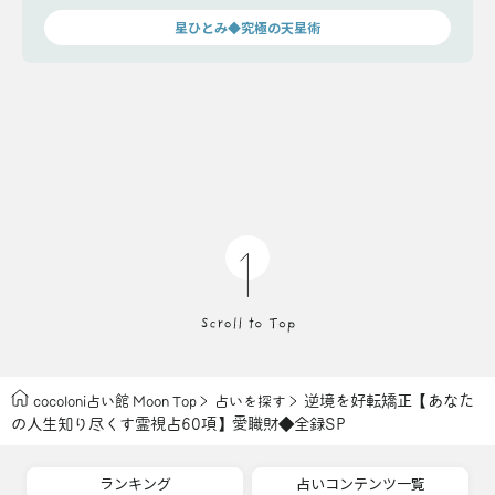
きましょう。
星ひとみ◆究極の天星術
逆境を好転矯正【あなた
cocoloni占い館 Moon Top
占いを探す
の人生知り尽くす霊視占60項】愛職財◆全録SP
ランキング
占いコンテンツ一覧