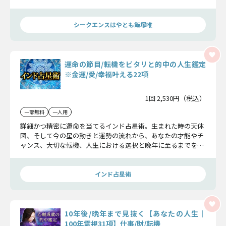
と」をズバリお伝えします！…意外な自分を知れるかもしれま
せんよ。
シークエンスはやとも飯塚唯
運命の節目/転機をピタリと的中の人生鑑定
※金運/愛/幸福叶える22項
1回 2,530円（税込）
一部無料
一人用
詳細かつ精密に運命を当てるインド占星術。生まれた時の天体
図、そして今の星の動きと運勢の流れから、あなたの才能やチ
ャンス、大切な転機、人生における選択と晩年に至るまでを詳
細に明らかにしましょう。
インド占星術
10年後/晩年まで見抜く【あなたの人生｜
100年霊視31項】仕事/財/転機