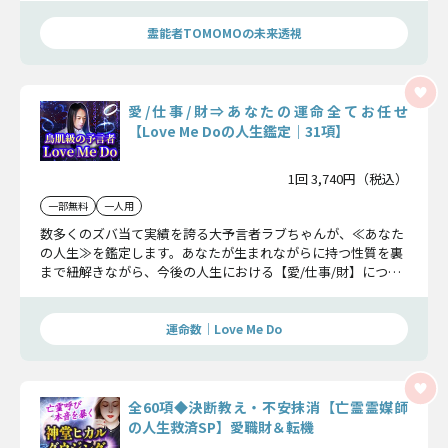
霊能者TOMOMOの未来透視
愛/仕事/財⇒あなたの運命全てお任せ
【Love Me Doの人生鑑定｜31項】
1回 3,740円（税込）
一部無料
一人用
数多くのズバ当て実績を誇る大予言者ラブちゃんが、≪あなた
の人生≫を鑑定します。あなたが生まれながらに持つ性質を裏
まで紐解きながら、今後の人生における【愛/仕事/財】につい
て詳細をお伝えしていきます。
運命数｜Love Me Do
全60項◆決断教え・不安抹消【亡霊霊媒師
の人生救済SP】愛職財＆転機