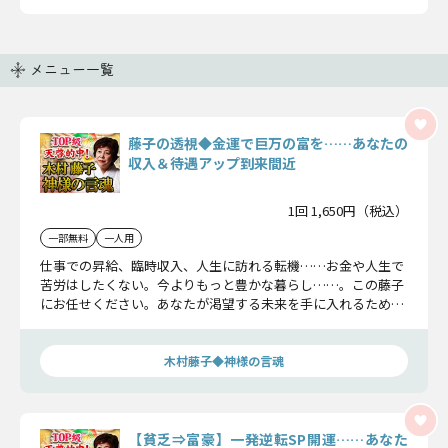
メニュー一覧
藤子の透視◆金運で巨万の富を……あなたの
収入＆待遇アップ到来間近
1回 1,650円（税込）
一部無料
一人用
仕事での昇給、臨時収入、人生に訪れる転機……お金や人生で
苦労はしたくない。今よりもっと豊かな暮らし……。この藤子
にお任せください。あなたが渇望する未来を手に入れるため、
この藤子の開運術が掴むべき幸運と成功をお伝えしましょう。
木村藤子◆神様の言魂
【貧乏⇒富豪】一発逆転SP開運……あなた