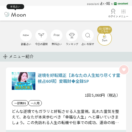
本格占い
ログイン
メニュー
新着占い
今日の運勢
無料占い
ランキング
占いを探す
メニュー紹介
逆境を好転矯正【あなたの人生知り尽くす霊
視占60項】愛職財◆全録SP
1回 5,060円（税込）
一部無料
一人用
どんな逆境でもガラリと好転させる人生霊視。乱れた霊気を整
えて、あなたが本来歩むべき「幸福な人生」へと導いていきま
しょう。この先訪れる人生の転機や仕事での成功、運命の結婚
相手も全てお伝えしていきます。