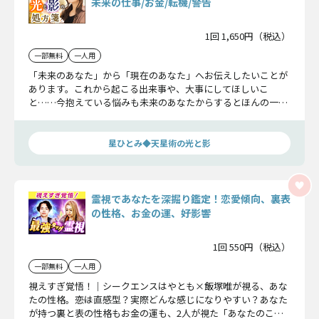
未来の仕事/お金/転機/警告
1回 1,650円（税込）
一部無料
一人用
「未来のあなた」から「現在のあなた」へお伝えしたいことが
あります。これから起こる出来事や、大事にしてほしいこ
と……今抱えている悩みも未来のあなたからするとほんの一瞬
の悩みに過ぎないかもしれません。未来のあなたからのメッセ
ージを確かめてみませんか。
星ひとみ◆天星術の光と影
霊視であなたを深掘り鑑定！恋愛傾向、裏表
の性格、お金の運、好影響
1回 550円（税込）
一部無料
一人用
視えすぎ覚悟！｜シークエンスはやとも×飯塚唯が視る、あな
たの性格。――恋は直感型？実際どんな感じになりやすい？あなた
が持つ裏と表の性格もお金の運も、2人が視た「あなたのこ