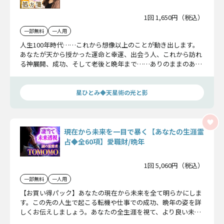
1回 1,650円（税込）
一部無料
一人用
人生100年時代……これから想像以上のことが動き出します。
あなたが天から授かった運命と幸運、出会う人、これから訪れ
る神展開、成功、そして老後と晩年まで……ありのままのあな
たで大丈夫。星ひとみがあなたを幸運へと導きます！
星ひとみ◆天星術の光と影
現在から未来を一目で暴く【あなたの生涯霊
占◆全60項】愛職財/晩年
1回 5,060円（税込）
一部無料
一人用
【お買い得パック】あなたの現在から未来を全て明らかにしま
す。この先の人生で起こる転機や仕事での成功、晩年の姿を詳
しくお伝えしましょう。あなたの全生涯を視て、より良い未来
へと導いていきます。