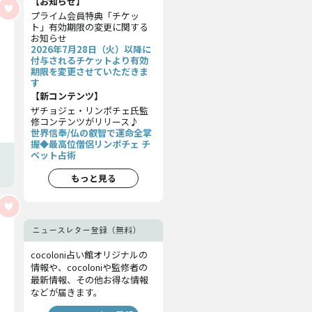
【お知らせ】
プライム会員特典「チケッ
ト」有効期限の変更に関する
お知らせ
2026年7月28日（火）以降に
付与されるチケットより有効
期限を変更させていただきま
す
【新コンテンツ】
ザチョジェ・リンポチェ氏監
修コンテンツがリリース♪
世界信奉/仏の叡智で運命全掌
握◆最高位僧侶リンポチェ チ
ベット占術
もっと見る
ニュースレター登録（無料）
cocoloni占い館オリジナルの
情報や、cocoloniや監修者の
最新情報、その他お得な情報
などが届きます。