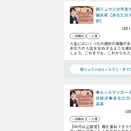
鏡リュウジが予言
福未来【あなたの
択】
1回 
一部無料
一人用
人生にはいくつもの選択の場面があ
あなたの人生を左右するような選
しょう。これまでも、これからも人
あなたに鏡リュウジが、伝説の占
たカードを用いて人生の最良の選
す。
鏡リュウジのルノルマン・オラ
◆ルノルマンカー
分岐点◆あなたの
未来
1回
一部無料
一人用
【40代以上限定】歳を重ねてきた