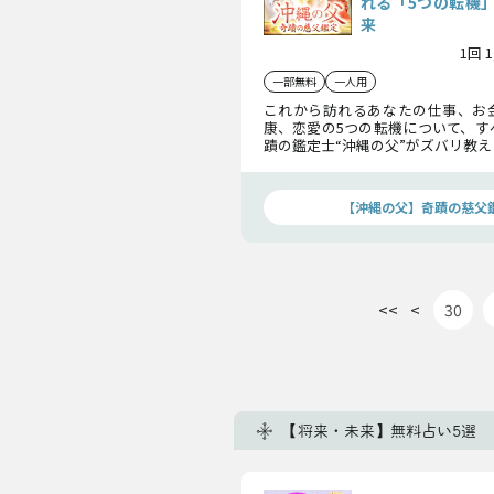
れる「5つの転機
来
1回 
一部無料
一人用
これから訪れるあなたの仕事、お
康、恋愛の5つの転機について、す
蹟の鑑定士“沖縄の父”がズバリ教
機をすべて乗り越えたあなたを待
は！？ あなたの運命の真実、知
んか？
【沖縄の父】奇蹟の慈父
<<
<
30
【将来・未来】無料占い5選