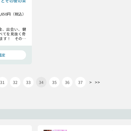
」とその後の未
1,650円（税込）
金、出会い、健
べてを見抜く奇
えます！ その転
つ未来の現実と
りたくありませ
鑑定
>
>>
31
32
33
34
35
36
37