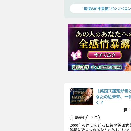
来に繋げていきましょう！」号泣者
視”を是非お試し下さい。
“驚愕の的中霊視”パシンペロ
【英国式鑑定が告
なたの近未来、一
く？
1回 
一部無料
一人用
2000年の歴史を誇る伝統の英国
鮮明に近未来のあなたが映し出され