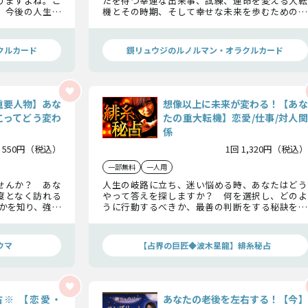
りますよね。こ
たを待つ幸運な出来事、試練、運命を変える大転
 今後の人生は
機とその時期、そして幸せな未来を歩むためのア
訪れる転機を、
ドバイスまでをルノルマンカードが導き出します。
たの姿がルノル
クルカード
鏡リュウジのルノルマン・オラクルカード
重要人物】あな
想像以上に未来が変わる！【あな
こってどう変わ
たの重大転機】恋愛/仕事/対人関
係
 550円（税込）
1回 1,320円（税込）
一部無料
一人用
せんか？ あな
人生の岐路に立ち、迷い悩める時、あなたはどう
度となく訪れる
やって答えを探しますか？ 何を選択し、どのよ
かを知り、強い
うに行動するべきか、最善の判断をする秘訣をお
白いほどに好転
伝えいたしましょう。 あなたの人生にはまだ多く
受けていること
の「転機」が待ち受けています。幸運を掴めるか否
かは、あなた次第なのですよ！
ウマ
【占界の巨匠◆波木星龍】緋糸秘占
※ 【恋愛・
あなたの老後を左右する！【今】