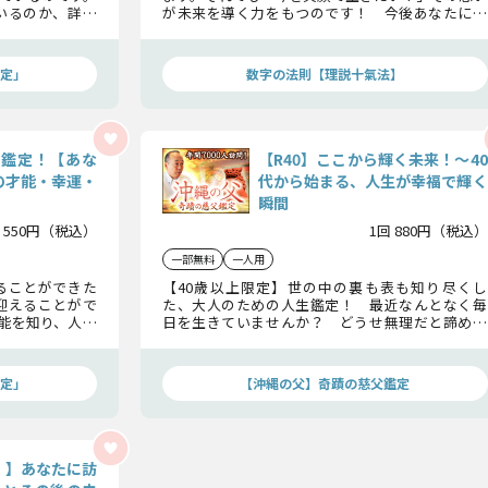
いるのか、詳細
が未来を導く力をもつのです！ 今後あなたに訪
れる幸福な人生と、幸せに生きる術とは何か？ 将
来不安も既成概念も一刀両断！ 理説十氣法が、
その全てを明らかにします！
定」
数字の法則【理説十氣法】
来鑑定！【あな
【R40】ここから輝く未来！〜40
の才能・幸運・
代から始まる、人生が幸福で輝く
瞬間
 550円（税込）
1回 880円（税込）
一部無料
一人用
ることができた
【40歳以上限定】世の中の裏も表も知り尽くし
迎えることがで
た、大人のための人生鑑定！ 最近なんとなく毎
能を知り、人生
日を生きていませんか？ どうせ無理だと諦めて
か？」世界が絶
いませんか？ あなたの人生はこれから輝き、幸福
ズがあなたの未来
が待っています！ 沖縄の父が、あなたのこれか
らに贈る人生の指南書です！
定」
【沖縄の父】奇蹟の慈父鑑定
！】あなたに訪