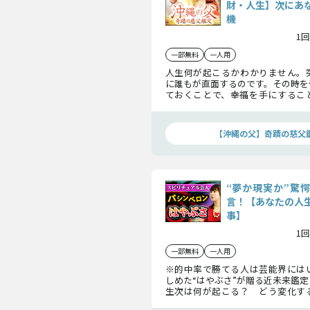
財・人生】次にあ
機
1回
一部無料
一人用
人生何が起こるかわかりません。
に誰もが直面するのです。その時を
ておくことで、幸福を手にするこ
す！
【沖縄の父】奇蹟の慈父
“夢か現実か”驚
言！【あなたの人
事】
1回
一部無料
一人用
※的中率で勝てる人は芸能界には
しめた“はやぶさ”が贈る近未来鑑
生次は何が起こる？ どう変化す
えられます！ 次に起こる事を知っ