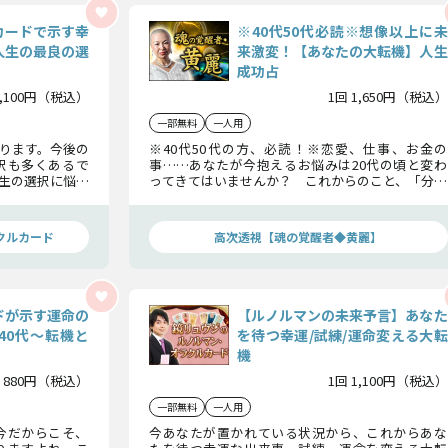
カードで示す幸
※40代50代必読※想像以上に未
人生の最良の選
来激変！【あなたの大転機】人生
成功占
1,100円（税込）
1回 1,650円（税込）
一部無料
一人用
ります。今後の
※40代50代の方、必読！※恋愛、仕事、お金の
択も多くあるで
事……あなたが今抱えるお悩みは20代の頃と変わ
生の選択に悩む
ってきてはいませんか？ これからのこと、「分か
い師の名を関し
らない」から不安なのです。私があなたの未来を全
択方法を示しま
て視ましょう！ 未来を知り、迷いが消えれば人生
好転、間違いなしです！
クルカード
高次透視【魂の覚醒者◆黄麗】
ドが示す運命の
【ルノルマンの未来予言】あなた
40代〜転機と
を待つ幸運/試練/運命変える大転
機
 880円（税込）
1回 1,100円（税込）
一部無料
一人用
今だからこそ、
今あなたが置かれている状況から、これからあな