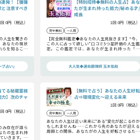
ON連発！【彌彌
【特別招待◆無料の人生占】あな
状と注意すべき
たが生まれ持った能力/秘める才/
成長
1回 0円（税込）
1回 0円（税込）
完全無料
一人用
人の人生を驚きの
【完全無料鑑定◆あなたの人生見抜きます】“今、
、あなたの現状
この人に占って欲しい”口コミ5つ星評価の人生鑑
れらを知ること
定。この鑑定では、あなたが生まれ持った「能
が待っているで
力」や「才能」この先にある「成長」について紐
しく輝く一歩を
解いていきましょう。
ープ占い』
大人気◆運命調律師 玉木佑和
当てる秘蔵霊視
【無料で占う】あなたの人生好転
能力】次のチャ
占⇒環境変化〜迎える未来
1回 0円（税込）
1回 0円（税込）
完全無料
一人用
あなたの人生は近い未来に"ある"変化が起こるのか
もしれませんね……これから先のあなたが迎える
のみ存在が語ら
周囲との関係、あなたがの人生を好転させるため
あなたの生まれ持
に必要なことについてお話ししていきましょう。
ていきます。理