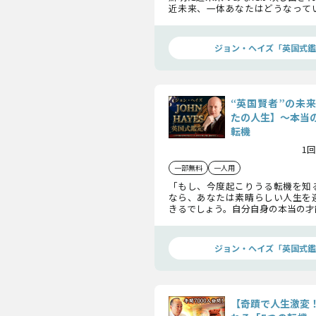
近未来、一体あなたはどうなって
にお話ししましょう。
ジョン・ヘイズ「英国式鑑
“英国賢者”の未
たの人生】〜本当
転機
1回
一部無料
一人用
「もし、今度起こりうる転機を知
なら、あなたは素晴らしい人生を
きるでしょう。自分自身の本当の才
に訪れる幸運を手に入れません
賛！！“英国賢者”のジョン・ヘイ
を徹底鑑定いたします！
ジョン・ヘイズ「英国式鑑
【奇蹟で人生激変