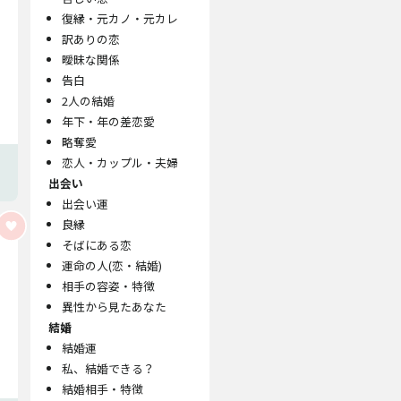
復縁・元カノ・元カレ
訳ありの恋
曖昧な関係
告白
2人の結婚
年下・年の差恋愛
略奪愛
恋人・カップル・夫婦
出会い
出会い運
良縁
そばにある恋
運命の人(恋・結婚)
相手の容姿・特徴
異性から見たあなた
結婚
結婚運
私、結婚できる？
結婚相手・特徴