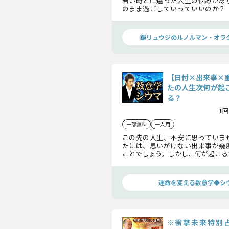
若い時とは違った人生の悩みがあ
のまま過ごしていっていいのか？
どうなるのか？ あなたの人生に
鏡リュウジが示します。未来のあな
マンカードから見えてきますよ。
鏡リュウジのルノルマン・オラ
【日付×出来事×
たの人生次何が起
る？
1回
一部無料
一人用
この先の人生、不安に思っていま
たには、思いがけない出来事が幾
ことでしょう。しかし、何が起こる
数字を味方につければ、人生は面
していきますよ！ さて、次に待ち
は何か？ ズバリお答えします！
運命を変える数意学◆シ
※衝撃未来特別占