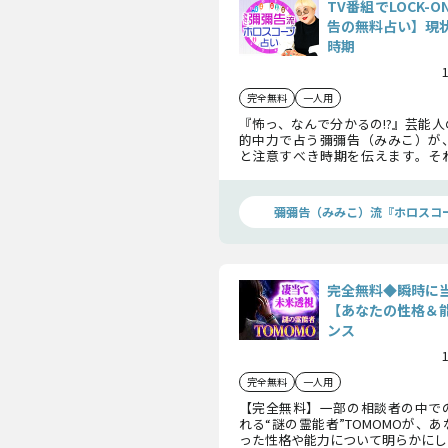
TV番組でLOCK-
告の無料占い】現
時期
完全無料
一人用
『怖っ、なんで分かるの!?』芸能
的中力で占う彌彌告（みみこ）が
と注意すべき時期を伝えます。そ
で、行動も変わり、より明るい未来
しょう。運命を味方につけ、自分ら
踏み出してみませんか？
彌彌告（みみこ）流『ホロスコ
完全無料◆瞬時に
【あなたの性格＆
ンス
完全無料
一人用
【完全無料】一部の相談者の中で
れる“謎の霊能者”TOMOMOが、
った性格や能力について明らかにし