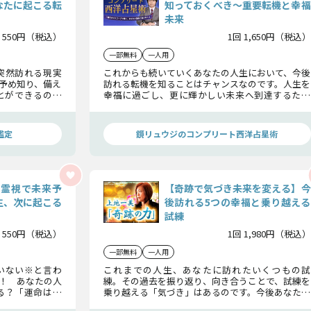
なたに起こる転
知っておくべき〜重要転機と幸福
未来
 550円（税込）
1回 1,650円（税込）
一部無料
一人用
突然訪れる現実
これからも続いていくあなたの人生において、今後
予め知り、備え
訪れる転機を知ることはチャンスなのです。人生を
とができるので
幸福に過ごし、更に輝かしい未来へ到達するため
に重要な、仕事・お金・対人・健康・愛、それぞ
れの転機と、その先に待つ未来の姿を、鏡リュウジ
がお伝えします！
鑑定
鏡リュウジのコンプリート西洋占星術
愕霊視で未来予
【奇跡で気づき未来を変える】今
生、次に起こる
後訪れる5つの幸福と乗り越える
試練
 550円（税込）
1回 1,980円（税込）
一部無料
一人用
いない※と言わ
これまでの人生、あなたに訪れたいくつもの試
定！ あなたの人
練。その過去を振り返り、向き合うことで、試練を
る？「運命はか
乗り越える「気づき」はあるのです。今後あなたに
て、より良い未
訪れる「仕事・対人・財・健康・愛」の試練を