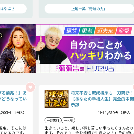
続出の“驚愕霊
「気づき」で乗り越え、その後掴む幸福な未来を
上地一美が奇跡で示します！
ンはやぶさ
上地一美「奇跡の力」
げる前兆！】あ
将来不安も既成概念も一刀両断！
体どうなってい
【あなたの幸福人生】完全的中開
示録
2,200円（税込）
1回 1,650円（税込）
一部無料
一人用
式鑑定。そこには
生きていると、嬉しい事も苦しい事もたくさんあり
ているのです。
ます。それでも「今を笑顔で生きたい！」その想い