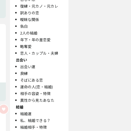
復縁・元カノ・元カレ
訳ありの恋
曖昧な関係
告白
2人の結婚
年下・年の差恋愛
略奪愛
恋人・カップル・夫婦
出会い
出会い運
良縁
そばにある恋
運命の人(恋・結婚)
相手の容姿・特徴
異性から見たあなた
結婚
結婚運
私、結婚できる？
結婚相手・特徴