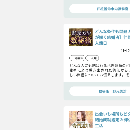
明らかになります。
四柱推命◆内藤孝南
どんな条件も問題
が解く結婚占】伴
入籍日
1回 
一部無料
一人用
どんな人にも結ばれるべき運命の相
秘術により導き出された答えから
しい伴侶についてお伝えします。そ
人物で、2人はどのように愛を深め
婦として家庭を築いていくのでし
細をお確かめ下さい。
数秘術｜野元美沙
出会いも場所もピ
結婚成就鑑定≫伴侶
生活