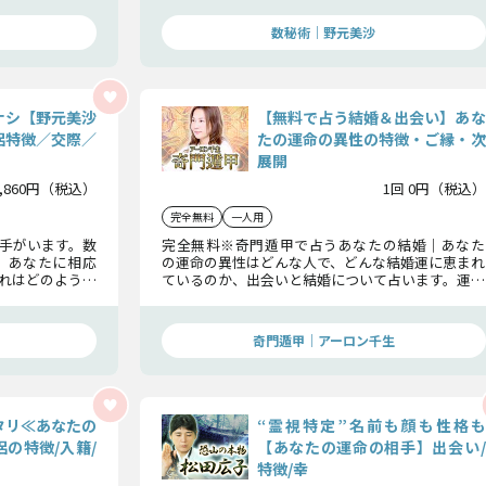
その時が訪れた際に運命を受け止められるよう、
今から心の準備を始めましょう。
数秘術｜野元美沙
ナシ【野元美沙
【無料で占う結婚＆出会い】あな
侶特徴／交際／
たの運命の異性の特徴・ご縁・次
展開
2,860円（税込）
1回 0円（税込）
完全無料
一人用
手がいます。数
完全無料※奇門遁甲で占うあなたの結婚｜あなた
、あなたに相応
の運命の異性はどんな人で、どんな結婚運に恵まれ
れはどのような
ているのか、出会いと結婚について占います。運命
、どのような夫
の人の特徴から、ご縁とこの先訪れる出会いもす
ょうか。その詳
べてわかります。
奇門遁甲｜アーロン千生
タリ≪あなたの
“霊視特定”名前も顔も性格も
の特徴/入籍/
【あなたの運命の相手】出会い/
特徴/幸