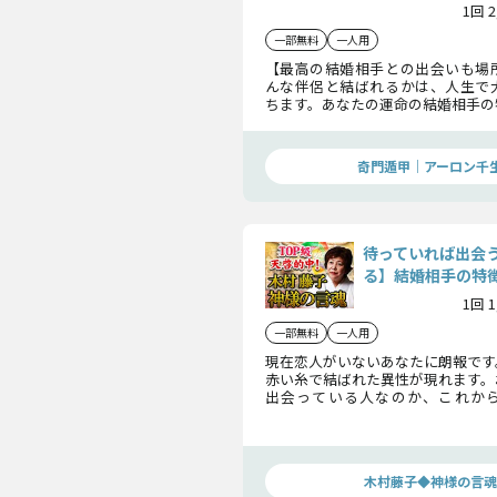
1回 
一部無料
一人用
【最高の結婚相手との出会いも場
んな伴侶と結ばれるかは、人生で
ちます。あなたの運命の結婚相手の
のように出会うのか、結婚に至る
お伝えしましょう。
奇門遁甲｜アーロン千
待っていれば出会
る】結婚相手の特徴
1回 
一部無料
一人用
現在恋人がいないあなたに朗報です
赤い糸で結ばれた異性が現れます。
出会っている人なのか、これか
か、二人の恋の進展具合まで詳細に
木村藤子◆神様の言魂