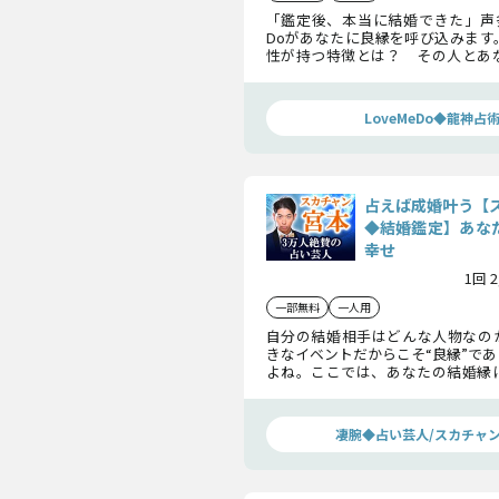
「鑑定後、本当に結婚できた」声多数
Doがあなたに良縁を呼び込みます
性が持つ特徴とは？ その人とあ
婚まで行き着くのか？ 出会いの
す。
LoveMeDo◆龍神占
占えば成婚叶う【
◆結婚鑑定】あなた
幸せ
1回 
一部無料
一人用
自分の結婚相手はどんな人物なの
きなイベントだからこそ“良縁”で
よね。ここでは、あなたの結婚縁
カスします。あなたの運命の相手と
をお伝えします。
凄腕◆占い芸人/スカチャ