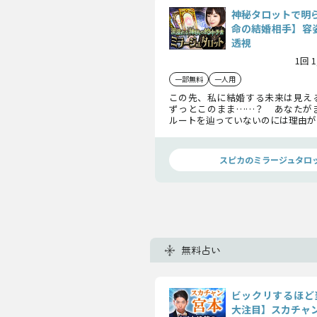
神秘タロットで明
命の結婚相手】容姿
透視
1回 
一部無料
一人用
この先、私に結婚する未来は見え
ずっとこのまま……？ あなたが
ルートを辿っていないのには理由が
でも、あなたに結婚の意思がある
よ。カードが映し出す道を歩んでい
幸せは約束されるはずです。
スピカのミラージュタロ
無料占い
ビックリするほど
大注目】スカチャ