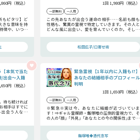
2,860円（税込）
1回 1,980円（税込）
一部無料
一人用
所もピタリ】ど
この先あなたが出会う運命の相手……名前も顔も
大きな意味を持
性格も、驚異の霊視で特定していきます。その人と
特徴や、いつど
どんな風に出会い、愛を育んでいくのか。そして
までのすべてを
あなたとその方がどんな夫婦になっていくのかま
でお伝えしましょう。
生
松田広子/口寄せ術
う【本気で当た
緊急霊視【1年以内に入籍も!?】
/出会〜入籍
あなたの結婚相手のプロフィール
判明
1,650円（税込）
1回 1,650円（税込）
一部無料
一人用
。待ち続ければ
お相手はすでに
※緊急※実は今、あなたに結婚が近づいていま
ら出会う人なの
す！⇒ギャル霊媒師・飯塚唯の圧倒的霊視力で、そ
お伝えします。
の人の｢顔｣「外見」｢あなたとの今の関係性｣までわ
かる！ 本気で結婚したいあなたに贈ります。
飯塚唯◆憑代念写