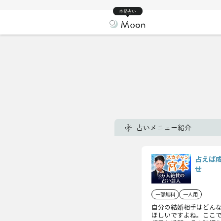
本格占い
占いメニュー紹介
占えば
せ
一部無料
一人用
自分の結婚相手はどんな
ほしいですよね。ここ