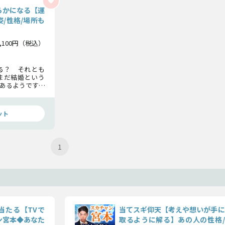
らかになる【運
/性格/場所も
1,100円（税込）
る？ それとも
まだ結婚という
あるようです。
なら大丈夫です
くことで、その
ット
1
当たる【TVで
当てスギ仰天【考えや想いが手に
ン宮本◆あなた
取るように解る】あの人の性格/