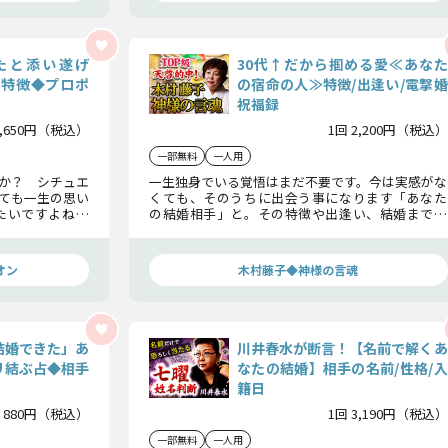
たと添い遂げ
30代↑だから掴める愛≪あなた
】特徴◆プロポ
の宿命の人≫特徴/出逢い/電撃婚
祝福録
1,650円（税込）
1回 2,200円（税込）
一部無料
一人用
すか？ シチュエ
一生独身でいる覚悟はまだ不要です。今は実感がな
ても一生の思い
くても、そのうちに出会う事になります「あなた
たいですよね。
の結婚相手」と。その特徴や出逢い、結婚までの
いて、特別にお
軌跡。あなたが宿命の人だと誤解しやすい異性も
についてもお教えしましょう。確実に幸せを掴みた
い方必見です。
オン
木村藤子◆神様の言魂
結婚できた」あ
川井春水が断言！【名前で解くあ
リ結ぶ占◆相手
なたの結婚】相手の名前/性格/入
籍日
 880円（税込）
1回 3,190円（税込）
一部無料
一人用