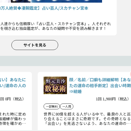
【3万人絶賛◆凄腕鑑定】占い芸人/スカチャン宮本
芸人達からも信頼厚い『占い芸人・スカチャン宮本』。人それぞれ
”を覗き込む独自鑑定が、あなたの疑問や不安を読み解きます！
サイトを見る
占い】あなたに
顔／名前／口癖も詳細解明【あな
い/運命の人の
たの運命の相手断定】出会い時期
⇒結婚
1回 0円（税込）
1回 1,980円（税込）
一部無料
一人用
まれた時に定め
世界に80億を超える人がいる中で、最良の人と巡
結婚縁が備わっ
り会えることはまさに奇跡です。その奇跡となる
特徴を確かめて
「出会い」を見逃さないよう、あなたの運命の人
先の運命も全て
の特徴、いつどこで出会うのかを明らかにします。