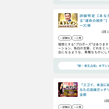
詳細特定【あな
る“運命の相手”
ーズ/幸
1回 
一部無料
一人用
理想とする“プロポーズ”はありま
ーション、告白の言葉、どれをとっ
出になるような、素敵なものにし
そんな素敵な時間を過ごす相手につ
話しします。
『新・帝王占術』木下レ
「スゴイ、本当に
なたの良縁ガッチ
全貌
1回
一部無料
一人用