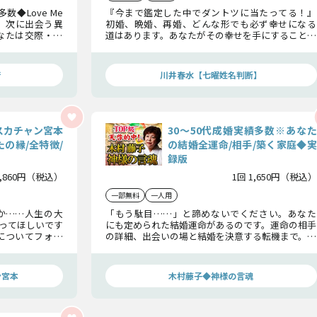
◆Love Me
『今まで鑑定した中でダントツに当たってる！』
。次に出会う異
初婚、晩婚、再婚、どんな形でも必ず幸せになる
なたは交際・結
道はあります。あなたがその幸せを手にすることが
未来を明かしま
できるよう、運命の結婚相手の「名前と性格」の
詳細はもちろん、「結婚」までの流れについて全
て明らかにしましょう。
術
川井春水【七曜姓名判断】
スカチャン宮本
30〜50代成婚実績多数※あなた
の縁/全特徴/
の結婚全運命/相手/築く家庭◆実
録版
2,860円（税込）
1回 1,650円（税込）
一部無料
一人用
か……人生の大
「もう駄目……」と諦めないでください。あなた
あってほしいです
にも定められた結婚運命があるのです。運命の相手
についてフォー
の詳細、出会いの場と結婚を決意する転機まで。結
婚期、その詳細
婚後についてもきちんとお話しますから、不安に
ならず安心して聞いてください。幸せな家庭を築
けますよ。
ン宮本
木村藤子◆神様の言魂