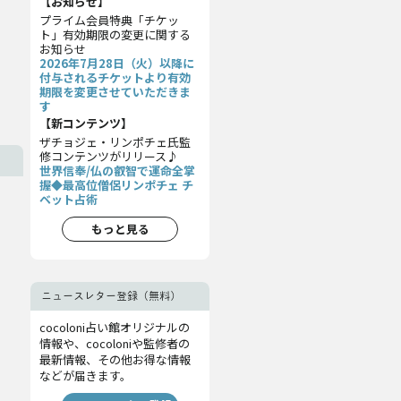
【お知らせ】
プライム会員特典「チケッ
ト」有効期限の変更に関する
お知らせ
2026年7月28日（火）以降に
付与されるチケットより有効
期限を変更させていただきま
す
【新コンテンツ】
ザチョジェ・リンポチェ氏監
修コンテンツがリリース♪
世界信奉/仏の叡智で運命全掌
握◆最高位僧侶リンポチェ チ
ベット占術
もっと見る
ニュースレター登録（無料）
cocoloni占い館オリジナルの
情報や、cocoloniや監修者の
最新情報、その他お得な情報
などが届きます。