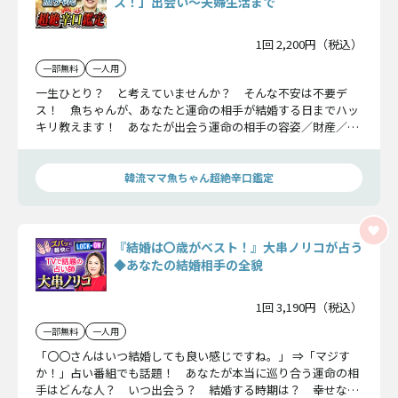
ス！」出会い〜夫婦生活まで
1回 2,200円（税込）
一部無料
一人用
一生ひとり？ と考えていませんか？ そんな不安は不要デ
ス！ 魚ちゃんが、あなたと運命の相手が結婚する日までハッ
キリ教えます！ あなたが出会う運命の相手の容姿／財産／将
来性……そして晩年の夫婦生活までお見せします。
韓流ママ魚ちゃん超絶辛口鑑定
『結婚は〇歳がベスト！』大串ノリコが占う
◆あなたの結婚相手の全貌
1回 3,190円（税込）
一部無料
一人用
「〇〇さんはいつ結婚しても良い感じですね。」 ⇒「マジす
か！」占い番組でも話題！ あなたが本当に巡り合う運命の相
手はどんな人？ いつ出会う？ 結婚する時期は？ 幸せな結