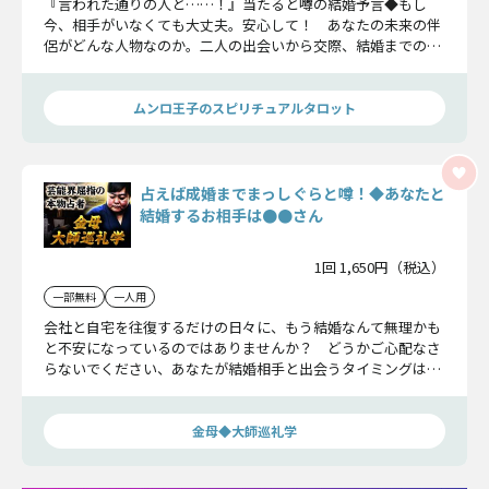
『言われた通りの人と……！』当たると噂の結婚予言◆もし
今、相手がいなくても大丈夫。安心して！ あなたの未来の伴
侶がどんな人物なのか。二人の出会いから交際、結婚までの道
筋をタロットでじっくり見ていきましょう。ムンロ王子があな
たを“良縁”へと導きます！
ムンロ王子のスピリチュアルタロット
占えば成婚までまっしぐらと噂！◆あなたと
結婚するお相手は●●さん
1回 1,650円（税込）
一部無料
一人用
会社と自宅を往復するだけの日々に、もう結婚なんて無理かも
と不安になっているのではありませんか？ どうかご心配なさ
らないでください、あなたが結婚相手と出会うタイミングは近
づけることができます。そのお相手と善き縁を結んでくださ
い。
金母◆大師巡礼学