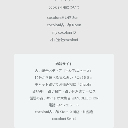
cookie利用について
cocoloni占い館 Sun
cocoloni占い館 Moon
my cocoloni ID
株式会社cocoloni
姉妹サイト
占い総合メディア『占いTVニュース』
10分から選べる電話占い『ロバミミ』
チャット占いでお悩み相談『Chapli』
占いAPI・占い制作・占い師派遣サ―ビス
話題の占いサイトが大集合 占いCOLLECTION
電話占いシェリール
cocoloni占い館 Store 立川店・川越店
cocoloni Select