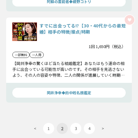
阿蘇の霊能者◆綾野コトリ
すでに出会ってる!?【30・40代からの最短
婚】相手の特徴/接点/時期
1回 1,650円（税込）
一部無料
一人用
【岡井浄幸の驚くほど当たる結婚鑑定】あなたはもう運命の相
手に出会っている可能性が高いのです。その相手を見逃さない
よう、その人の容姿や特徴、二人の関係が進展していく時期ま
でを詳細にお調べしましょう。知るだけであなたの日常が大き
く変わりますよ。
岡井浄幸◆的中姓名顔鑑定
2
<
1
3
4
>