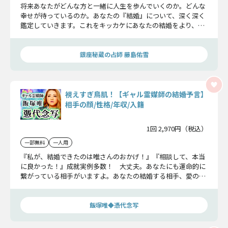
将来あなたがどんな方と一緒に人生を歩んでいくのか。どんな
幸せが待っているのか。あなたの『結婚』について、深く深く
鑑定していきます。これをキッカケにあなたの結婚をより、近
いものにしていきましょう……。
銀座秘蔵の占師 藤島佑雪
視えすぎ鳥肌！【ギャル霊媒師の結婚予言】
相手の顔/性格/年収/入籍
1回 2,970円（税込）
一部無料
一人用
『私が、結婚できたのは唯さんのおかげ！』『相談して、本当
に良かった！』成就実例多数！ 大丈夫。あなたにも運命的に
繋がっている相手がいますよ。あなたの結婚する相手、愛の運
命がどんなものなのか……これから大切なことを全てお伝えし
ますね。
飯塚唯◆憑代念写