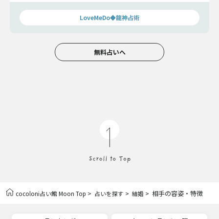
く変わりますよ。
LoveMeDo◆龍神占術
無料占いへ
>
>
> 相手の容姿・特徴
cocoloni占い館 Moon Top
占いを探す
結婚