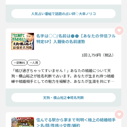
婚を叶えるためにあなたの結婚運命を大串ノリコがズバリ明ら
かにします！
人気占い番組で話題の占い師◇大串ノリコ
名字は○○/名前は●●【あなたの伴侶フル
特定SP】入籍後の名前運勢
1回 2,750円（税込）
一部無料
一人用
「結び過ぎちゃってすいません！」あなたの結婚について天
狗・横山裕之が姓名判断で占います。あなたが生まれ持つ結婚
縁や結婚相手としての魅力を紐解き、あなたが生涯を共にする
運命の伴侶について教えましょう。
天狗・横山裕之◆姓名判断
住んでる駅から家まで判明＜極上の結婚相手
＞名/顔/性格⇒交際/婚約