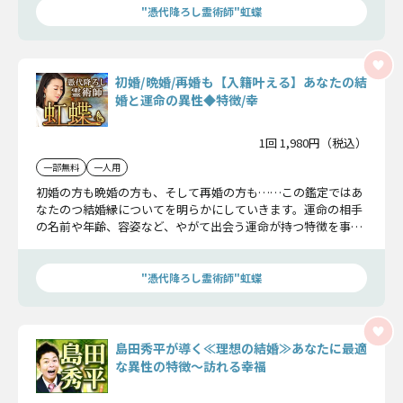
"憑代降ろし霊術師"虹蝶
初婚/晩婚/再婚も【入籍叶える】あなたの結
婚と運命の異性◆特徴/幸
1回 1,980円（税込）
一部無料
一人用
初婚の方も晩婚の方も、そして再婚の方も……この鑑定ではあ
なたのつ結婚縁についてを明らかにしていきます。運命の相手
の名前や年齢、容姿など、やがて出会う運命が持つ特徴を事細
かくお伝えさせていただきます。
"憑代降ろし霊術師"虹蝶
島田秀平が導く≪理想の結婚≫あなたに最適
な異性の特徴〜訪れる幸福