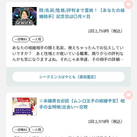
顔/名前/性格/評判まで霊視！【あなたの結
婚相手】記念日は〇月×日
1回 2,750円（税込）
一部無料
一人用
あなたの結婚相手の顔と名前、視えちゃったんでお伝えしてい
いですか？ あと性格とか就いている職業、周りからの評判な
んかも気になりますよね。それじゃあ早速、その相手の詳細と
今後の結婚運命について鑑定していきましょう。
シークエンスはやとも【霊視鑑定】
※未婚男女必読【ムンロ王子の結婚予言】相
手の全特徴/出会い〜交際
1回 2,970円（税込）
一部無料
一人用