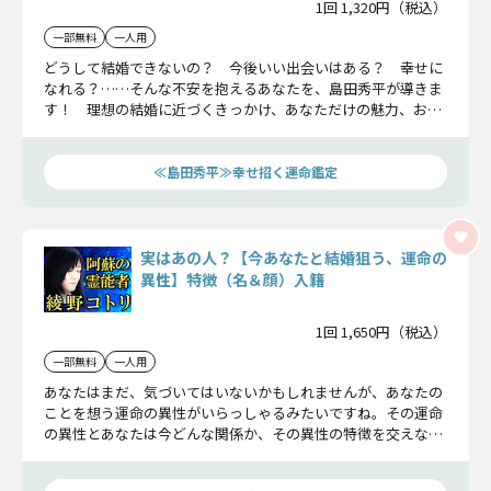
1回 1,320円（税込）
一部無料
一人用
どうして結婚できないの？ 今後いい出会いはある？ 幸せに
なれる？……そんな不安を抱えるあなたを、島田秀平が導きま
す！ 理想の結婚に近づくきっかけ、あなただけの魅力、お相
手の特徴など、あなたが今知るべきことを詳細にお伝えいたし
ます。
≪島田秀平≫幸せ招く運命鑑定
実はあの人？【今あなたと結婚狙う、運命の
異性】特徴（名＆顔）入籍
1回 1,650円（税込）
一部無料
一人用
あなたはまだ、気づいてはいないかもしれませんが、あなたの
ことを想う運命の異性がいらっしゃるみたいですね。その運命
の異性とあなたは今どんな関係か、その異性の特徴を交えなが
ら詳しくお伝えしていきます。