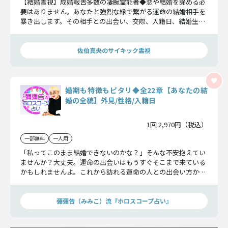
【結婚霊視】成婚報告多数の凄腕霊能者◆恋や結婚を諦める必
要はありません。あなたと強烈な縁で繋がる運命の結婚相手を
暴き出します。その相手との出会い、交際、入籍日、結婚生活
まで明らかにしましょう。
佐伯真央のサイキック霊視
婚期も特徴もピタリ◆全22章【あなたの結
婚の全貌】外見/性格/入籍日
1回 2,970円（税込）
一部無料
一人用
「私ってこのまま結婚できないのかな？」そんな不安抱えてい
ませんか？大丈夫。運命の出会いはもうすぐそこまで来ている
かもしれませんよ。これから訪れる運命の人との出会い方か
ら、相手の容姿や性格、2人の入籍日まで。あなたの結婚の全
貌を、包み隠さずお伝えします。
彌彌告（みみこ）流『ホロスコープ占い』