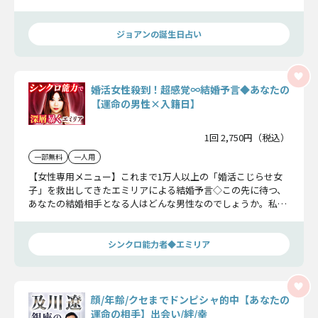
築くお手伝いをいたします。
ジョアンの誕生日占い
婚活女性殺到！超感覚∞結婚予言◆あなたの
【運命の男性×入籍日】
1回 2,750円（税込）
一部無料
一人用
【女性専用メニュー】これまで1万人以上の「婚活こじらせ女
子」を救出してきたエミリアによる結婚予言◇この先に待つ、
あなたの結婚相手となる人はどんな男性なのでしょうか。私が
シンクロして視えたお顔、場面、日付から、あなたの結婚運命
を細かく特定していきますね。
シンクロ能力者◆エミリア
顔/年齢/クセまでドンピシャ的中【あなたの
運命の相手】出会い/絆/幸