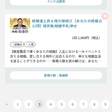
インド占星術
結婚運上昇＆強力縁結び【あなたの成婚占
22項】相手像/結婚予兆/幸せ
1回 2,860円（税込）
一部無料
一人用
【緻密鑑定で導くあなたの結婚】人生における一大イベントと
言える結婚。愛し合える相手に出会えるのか、幸せな結婚生活
を送ることができるのか……紫微斗数を読み解けば、あなたの
未来がすべて解読できます。丁寧に、そして詳細に鑑定してい
きますよ。
紫微斗数｜張盛舒
3
<
1
2
4
5
6
7
8
9