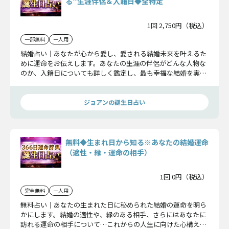
る”生涯伴侶＆入籍日◆全特定
1回 2,750円（税込）
一部無料
一人用
結婚占い｜あなたが心から愛し、愛される結婚未来を叶えるた
めに運命をお伝えします。あなたの生涯の伴侶がどんな人物な
のか、入籍日についても詳しく鑑定し、最も幸福な結婚を実現
するための道筋を教えます。
ジョアンの誕生日占い
無料◆生まれ日から知る※あなたの結婚運命
（適性・縁・運命の相手）
1回 0円（税込）
完全無料
一人用
無料占い｜あなたの生まれた日に秘められた結婚の運命を明ら
かにします。結婚の適性や、縁のある相手、さらにはあなたに
訪れる運命の相手について…これからの人生に向けた心構えを