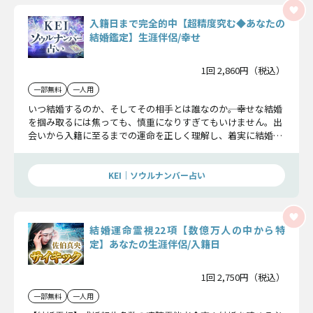
入籍日まで完全的中【超精度究む◆あなたの
結婚鑑定】生涯伴侶/幸せ
1回 2,860円（税込）
一部無料
一人用
いつ結婚するのか、そしてその相手とは誰なのか――。幸せな結婚
を掴み取るには焦っても、慎重になりすぎてもいけません。出
会いから入籍に至るまでの運命を正しく理解し、着実に結婚を
手繰り寄せていきましょう。
KEI｜ソウルナンバー占い
結婚運命霊視22項【数億万人の中から特
定】あなたの生涯伴侶/入籍日
1回 2,750円（税込）
一部無料
一人用