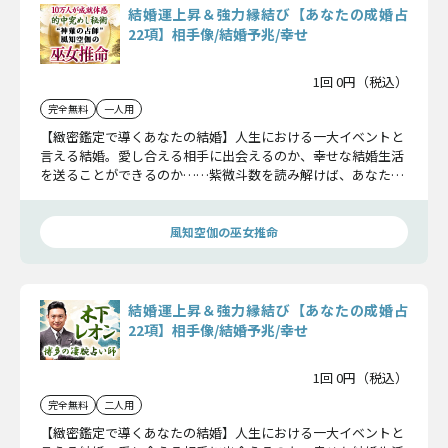
結婚運上昇＆強力縁結び【あなたの成婚占
22項】相手像/結婚予兆/幸せ
1回 0円（税込）
完全無料
一人用
【緻密鑑定で導くあなたの結婚】人生における一大イベントと
言える結婚。愛し合える相手に出会えるのか、幸せな結婚生活
を送ることができるのか……紫微斗数を読み解けば、あなたの
未来がすべて解読できます。丁寧に、そして詳細に鑑定してい
きますよ。
風知空伽の巫女推命
結婚運上昇＆強力縁結び【あなたの成婚占
22項】相手像/結婚予兆/幸せ
1回 0円（税込）
完全無料
二人用
【緻密鑑定で導くあなたの結婚】人生における一大イベントと