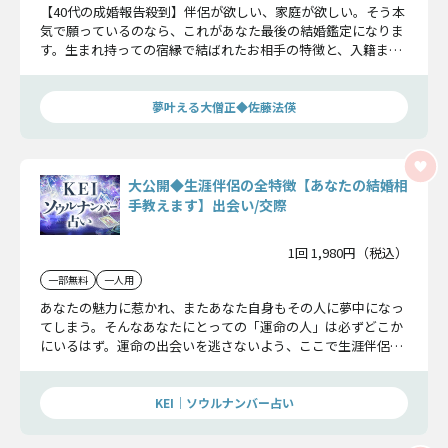
【40代の成婚報告殺到】伴侶が欲しい、家庭が欲しい。そう本
気で願っているのなら、これがあなた最後の結婚鑑定になりま
す。生まれ持っての宿縁で結ばれたお相手の特徴と、入籍まで
の道のりをお伝えします。
夢叶える大僧正◆佐藤法偀
大公開◆生涯伴侶の全特徴【あなたの結婚相
手教えます】出会い/交際
1回 1,980円（税込）
一部無料
一人用
あなたの魅力に惹かれ、またあなた自身もその人に夢中になっ
てしまう。そんなあなたにとっての「運命の人」は必ずどこか
にいるはず。運命の出会いを逃さないよう、ここで生涯伴侶の
特徴を全把握しておきましょう。
KEI｜ソウルナンバー占い