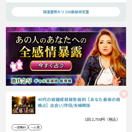
プを築くために導いていきます。
陽溜里明キリコの数秘研究室
40代の結婚成就報告殺到【あなた最後の結
婚占】出会い/伴侶/夫婦関係
1回 2,750円（税込）
一部無料
一人用