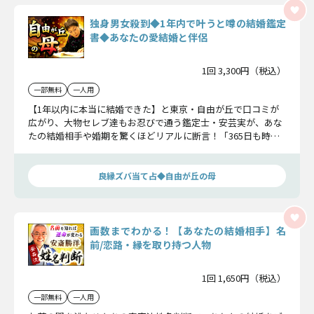
独身男女殺到◆1年内で叶うと噂の結婚鑑定
書◆あなたの愛結婚と伴侶
1回 3,300円（税込）
一部無料
一人用
【1年以内に本当に結婚できた】と東京・自由が丘で口コミが
広がり、大物セレブ達もお忍びで通う鑑定士・安芸実が、あな
たの結婚相手や婚期を驚くほどリアルに断言！「365日も時間
があるんですもの。必ず良いご縁はあるわ。大切なのはお相手
と出会う時期を逃さないことよ！」
良縁ズバ当て占◆自由が丘の母
画数までわかる！【あなたの結婚相手】名
前/恋路・縁を取り持つ人物
1回 1,650円（税込）
一部無料
一人用