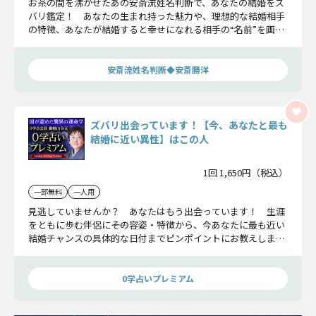
お茶の間を沸かせたあの安斎流姓名判断で、あなたの結婚をズ
バリ鑑定！ あなたの生まれ持った魅力や、理想的な結婚相手
の特徴、あなたが結婚すると幸せになれる相手の“名前”を画数
までお伝えします！ あなたの愛と結婚のすべてを鑑定しまし
ょう！
安斎流姓名判断◆安斎勝洋
ズバリ出会っています！【今、あなたと最も
結婚に近い異性】はこの人
1回 1,650円（税込）
一部無料
一人用
見逃していませんか？ あなたはもう出会っています！ 生涯
をともに歩む伴侶に――その容姿・特徴から、今あなたに最も近い
結婚チャンスの具体的な日付までピンポイントにお教えしま
す。「いつ結婚できるの？」と不安を抱いているなら、ぜひ一
度ご覧ください！
0学占いプレミアム