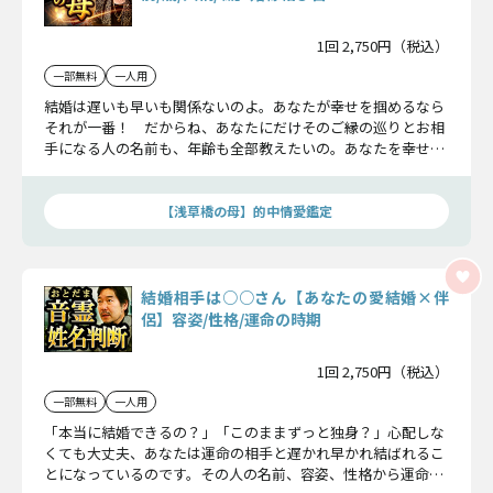
1回 2,750円（税込）
一部無料
一人用
結婚は遅いも早いも関係ないのよ。あなたが幸せを掴めるなら
それが一番！ だからね、あなたにだけそのご縁の巡りとお相
手になる人の名前も、年齢も全部教えたいの。あなたを幸せに
する相手を特定し、幸福な結婚へと導いてみせます！ 結婚に
至る決め手までお話しするわ。
【浅草橋の母】的中情愛鑑定
結婚相手は○○さん【あなたの愛結婚×伴
侶】容姿/性格/運命の時期
1回 2,750円（税込）
一部無料
一人用
「本当に結婚できるの？」「このままずっと独身？」心配しな
くても大丈夫、あなたは運命の相手と遅かれ早かれ結ばれるこ
とになっているのです。その人の名前、容姿、性格から運命が