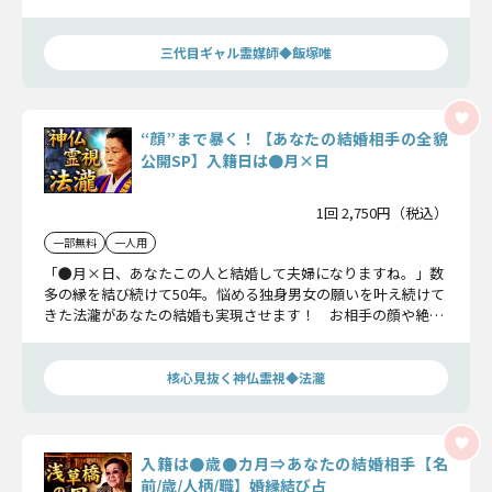
らに、最近あなたに目を奪われている異性についてもお話しさ
せてくださいね。
三代目ギャル霊媒師◆飯塚唯
“顔”まで暴く！【あなたの結婚相手の全貌
公開SP】入籍日は●月×日
1回 2,750円（税込）
一部無料
一人用
「●月×日、あなたこの人と結婚して夫婦になりますね。」数
多の縁を結び続けて50年。悩める独身男女の願いを叶え続けて
きた法瀧があなたの結婚も実現させます！ お相手の顔や絶対
的な特徴から、恋の軌跡、入籍日、結婚後の生活まで、その全
貌を明らかにします！
核心見抜く神仏霊視◆法瀧
入籍は●歳●カ月⇒あなたの結婚相手【名
前/歳/人柄/職】婚縁結び占