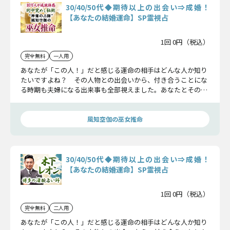
30/40/50代◆期待以上の出会い⇒成婚！
【あなたの結婚運命】SP霊視占
1回 0円（税込）
完全無料
一人用
あなたが「この人！」だと感じる運命の相手はどんな人か知り
たいですよね？ その人物との出会いから、付き合うことにな
る時期も夫婦になる出来事も全部視えました。あなたとその人
との相性も詳細に知ることであなたの人生は劇的に変わるでし
ょう。
風知空伽の巫女推命
30/40/50代◆期待以上の出会い⇒成婚！
【あなたの結婚運命】SP霊視占
1回 0円（税込）
完全無料
二人用
あなたが「この人！」だと感じる運命の相手はどんな人か知り