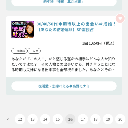
的中秘「神眼 北斗占術」
30/40/50代◆期待以上の出会い⇒成婚！
【あなたの結婚運命】SP霊視占
1回 1,650円（税込）
一部無料
一人用
あなたが「この人！」だと感じる運命の相手はどんな人か知り
たいですよね？ その人物との出会いから、付き合うことにな
る時期も夫婦になる出来事も全部視えました。あなたとその人
との相性も詳細に知ることであなたの人生は劇的に変わるでし
ょう。
復活愛・恋縁叶える◆高野モナミ
16
<
12
13
14
15
17
18
19
20