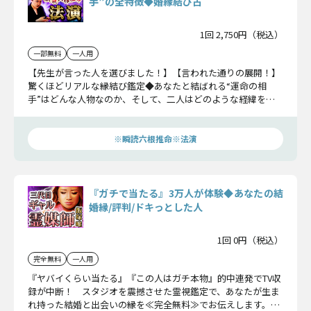
手”の全特徴◆婚縁結び占
1回 2,750円（税込）
一部無料
一人用
【先生が言った人を選びました！】【言われた通りの展開！】
驚くほどリアルな縁結び鑑定◆あなたと結ばれる“運命の相
手”はどんな人物なのか、そして、二人はどのような経緯を踏
んで結婚へ至るのか……二人の運命を繋ぐため、全身全霊をか
けて詳細に鑑定いたします！
※瞬読六根推命※法演
『ガチで当たる』3万人が体験◆あなたの結
婚縁/評判/ドキっとした人
1回 0円（税込）
完全無料
一人用
『ヤバイくらい当たる』『この人はガチ本物』的中連発でTV収
録が中断！ スタジオを震撼させた霊視鑑定で、あなたが生ま
れ持った結婚と出会いの縁を≪完全無料≫でお伝えします。さ