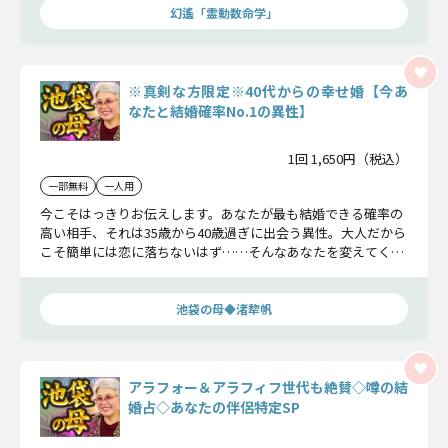
幻遙「霊動数命学」
※真剣な方限定※40代からの幸せ婚【今あ
なたと結婚確率No.1の異性】
1回 1,650円（税込）
一部無料
一人用
今こそはっきりお伝えします。あなたが最も結婚できる確率の
高い相手、それは35歳から40歳過ぎに出会う異性。大人だから
こそ簡単には恋に落ちないはず……そんなあなたを変えてくれ
る出会いが待っています。
池袋の母◆渚犂帆
アラフォー＆アラフィフ世代も絶賛◇噂の結
婚占◇あなたの伴侶特定SP