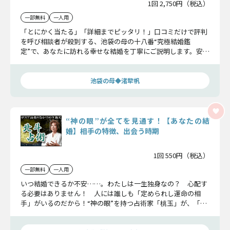
1回 2,750円（税込）
一部無料
一人用
「とにかく当たる」「詳細までピッタリ！」口コミだけで評判
を呼び相談者が殺到する、池袋の母の十八番“究極結婚鑑
定”で、あなたに訪れる幸せな結婚を丁寧にご説明します。安心
してください、あなたは必ず幸せになれるのですから。
池袋の母◆渚犂帆
“神の眼”が全てを見通す！【あなたの結
婚】相手の特徴、出会う時期
1回 550円（税込）
一部無料
一人用
いつ結婚できるか不安……。わたしは一生独身なの？ 心配す
る必要はありません！ 人には誰しも「定められし運命の相
手」がいるのだから！“神の眼”を持つ占術家「桃玉」が、「あ
なたの結婚相手の特徴、出会いの時期、場所」までズバリ言い
当てます！