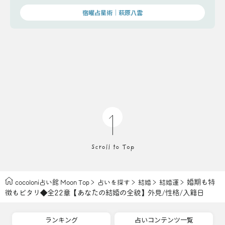
宿曜占星術│萩原八雲
婚期も特
cocoloni占い館 Moon Top
占いを探す
結婚
結婚運
徴もピタリ◆全22章【あなたの結婚の全貌】外見/性格/入籍日
ランキング
占いコンテンツ一覧