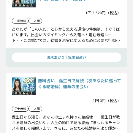
1回 3,520円（税込）
一部無料
一人用
あなたが「この人だ」と心から思える運命の伴侶は、すぐそば
にいます。出会いのタイミングから入籍へと進む最短ルー
ト……この鑑定では、結婚を現実に変えるために必要な行動、
永遠の誓いを交わすその日を詳しくお伝えします。
真木あかり｜誕生日占い
無料占い｜誕生日で解読【次あなたに巡って
くる結婚縁】運命の出会い
1回 0円（税込）
完全無料
一人用
誕生日から知る、あなたの生まれ持った結婚縁……誕生日が教
える運命の出会いや、人生の節目で巡る結婚にまつわるチャン
スを優しく紐解きます。さらに、あなたの結婚縁をより輝かせ