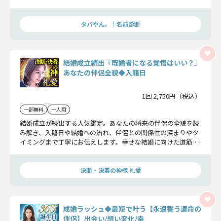
どんな愛を深めるのか、そして入籍日までを詳細に解明しま
す。
タバやん。｜名前診断
結婚成立続出『既婚者になる覚悟はいい？』
あなたの伴侶全貌◆入籍日
1回 2,750円（税込）
一部無料
一人用
結婚成立が続出する人気鑑定。あなたの将来の伴侶の全貌を読
み解き、入籍日や結婚への流れ、伴侶との関係性の深まりやタ
イミングまで丁寧にお伝えします。幸せな結婚に向けた道筋を
ここで明らかにしていきます。
決断・決着の神様 礼愛
成婚ラッシュ◆最短で叶う【永遠誓う運命の
伴侶】出会い/想い変化/幸