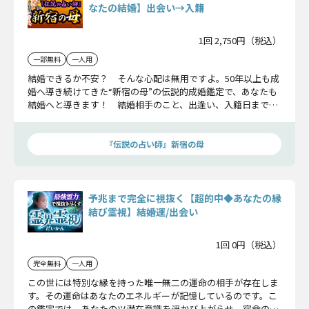
なたの結婚】出会い→入籍
1回 2,750円（税込）
一部無料
一人用
結婚できるか不安？ そんな心配は無用ですよ。50年以上も成
婚へ導き続けてきた“新宿の母”の伝説的成婚鑑定で、あなたも
結婚へと導きます！ 結婚相手のこと、出逢い、入籍日まで、
全詳細をお伝えしましょう。
『伝説の占い師』新宿の母
予兆まで完全に視抜く【超的中◆あなたの縁
結び霊視】結婚運/出会い
1回 0円（税込）
完全無料
一人用
この世には特別な縁を持った唯一無二の運命の相手が存在しま
す。その運命はあなたのエネルギーが記憶しているのです。こ
の鑑定では、あなたのツ潜在意識を浮かび上がらせ、宿命の相