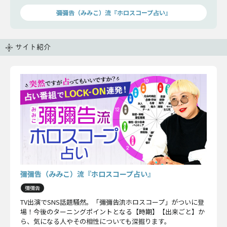
貌を、包み隠さずお伝えします。
彌彌告（みみこ）流『ホロスコープ占い』
サイト紹介
彌彌告（みみこ）流『ホロスコープ占い』
彌彌告
TV出演でSNS話題騒然。「彌彌告流ホロスコープ」がついに登
場！今後のターニングポイントとなる【時期】【出来ごと】か
ら、気になる人やその相性についても深掘ります。