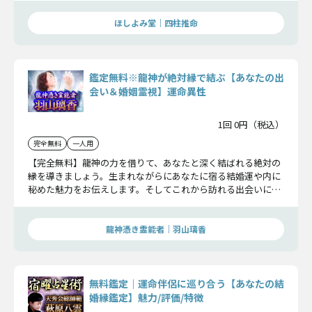
ほしよみ堂｜四柱推命
鑑定無料※龍神が絶対縁で結ぶ【あなたの出
会い＆婚姻霊視】運命異性
1回 0円（税込）
完全無料
一人用
【完全無料】龍神の力を借りて、あなたと深く結ばれる絶対の
縁を導きましょう。生まれながらにあなたに宿る結婚運や内に
秘めた魅力をお伝えします。そしてこれから訪れる出会いにつ
いても明らかにします。
龍神憑き霊能者｜羽山璃香
無料鑑定｜運命伴侶に巡り合う【あなたの結
婚縁鑑定】魅力/評価/特徴