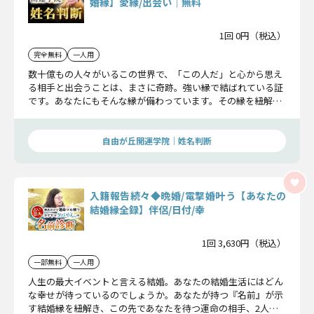
婚縁】愛縁/出会い│無料
1回 0円（税込）
完全無料
一人用
数十億もの人々がいるこの世界で、「この人だ」と心から思え
る相手と出会うことは、まさに奇跡。強い縁で結ばれている証
です。あなたにもそんな縁が備わっています。その縁を紐解け
ば、運命の出会いが分かりました。
自由が丘開運学院│姓名判断
入籍報告続々◆晩婚/電撃婚叶う【あなたの
結婚縁全録】伴侶/日付/幸
1回 3,630円（税込）
一部無料
一人用
人生の最大イベントと言える結婚。あなたの結婚生活にはどん
な幸せが待っているのでしょうか。あなたが持つ『名前』が示
す結婚縁を紐解き、この先であなたを待つ運命の相手、2人は