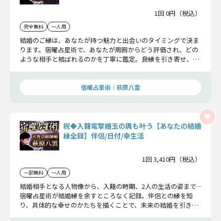
1回 0円（税込）
完全無料
一人用
結婚のご縁は、あなたが持つ魅力と出会いのタイミングで決ま
ります。宿曜占星術で、あなたが周囲からどう評価され、どの
ような相手と結ばれるのかを丁寧に鑑定。良縁を引き寄せ、成
婚へと導くための指針をお届けします。
宿曜占星術│萩原八雲
祝◆入籍電撃婚玉の輿も叶う【あなたの結婚
縁全録】伴侶/日付/幸生活
1回 3,410円（税込）
一部無料
一人用
結婚相手となる人物像から、入籍の時期、2人の生活の姿まで――
宿曜占星術が結婚縁を余すところなく記録。伴侶との縁を知
り、具体的な幸せのかたちを描くことで、未来の結婚を引き寄
せる指針をお伝えします。