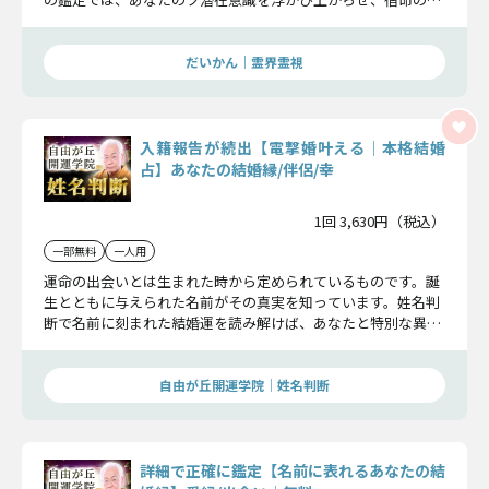
手との出会いを実現します。
だいかん｜霊界霊視
入籍報告が続出【電撃婚叶える│本格結婚
占】あなたの結婚縁/伴侶/幸
1回 3,630円（税込）
一部無料
一人用
運命の出会いとは生まれた時から定められているものです。誕
生とともに与えられた名前がその真実を知っています。姓名判
断で名前に刻まれた結婚運を読み解けば、あなたと特別な異性
を結んでくれます。その縁を手繰り寄せましょう。
自由が丘開運学院│姓名判断
詳細で正確に鑑定【名前に表れるあなたの結