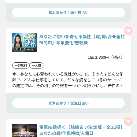
るためのヒントも丁寧にお届けしますよ。
真木あかり｜誕生日占い
あなたに想いを寄せる異性【歳/職/姿◆全特
徴的中】印象変化/恋転機
1回 2,860円（税込）
一部無料
一人用
今、あなたに心奪われている異性がいます。その人はどんな年
齢で、どんな仕事をしていて、どんな姿をしているのか……こ
の鑑定では、その相手の特徴を一つずつ明らかにし、告白のタ
イミングまで具体的にお伝えしていきます。
真木あかり｜誕生日占い
電撃結婚導く【結婚占い決定版・全22項】
あなたの縁/伴侶特徴/入籍日