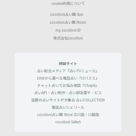
cookie利用について
cocoloni占い館 Sun
cocoloni占い館 Moon
my cocoloni ID
株式会社cocoloni
姉妹サイト
占い総合メディア『占いTVニュース』
10分から選べる電話占い『ロバミミ』
チャット占いでお悩み相談『Chapli』
占いAPI・占い制作・占い師派遣サ―ビス
話題の占いサイトが大集合 占いCOLLECTION
電話占いシェリール
cocoloni占い館 Store 立川店・川越店
cocoloni Select