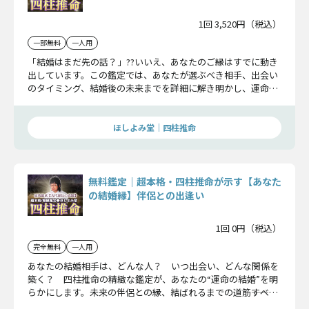
1回 3,520円（税込）
一部無料
一人用
「結婚はまだ先の話？」??いいえ、あなたのご縁はすでに動き
出しています。この鑑定では、あなたが選ぶべき相手、出会い
のタイミング、結婚後の未来までを詳細に解き明かし、運命の
人との確かな縁を結ぶお手伝いをします。“結婚”を引き寄せる
準備、始めてみませんか？
ほしよみ堂｜四柱推命
無料鑑定｜超本格・四柱推命が示す【あなた
の結婚縁】伴侶との出逢い
1回 0円（税込）
完全無料
一人用
あなたの結婚相手は、どんな人？ いつ出会い、どんな関係を
築く？ 四柱推命の精緻な鑑定が、あなたの“運命の結婚”を明
らかにします。未来の伴侶との縁、結ばれるまでの道筋――すべて
ここでお伝えします。