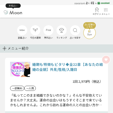
本格占い
ログイン
メニュー
新着占い
今日の運勢
無料占い
ランキング
占いを探す
メニュー紹介
婚期も特徴もピタリ◆全22章【あなたの結
婚の全貌】外見/性格/入籍日
1回 2,970円（税込）
一部無料
一人用
「私ってこのまま結婚できないのかな？」そんな不安抱えてい
ませんか？大丈夫。運命の出会いはもうすぐそこまで来ている
かもしれませんよ。これから訪れる運命の人との出会い方か
ら、相手の容姿や性格、2人の入籍日まで。あなたの結婚の全