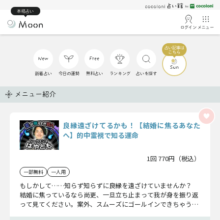
本格占い
ログイン
メニュー
新着占い
今日の運勢
無料占い
ランキング
占いを探す
メニュー紹介
良縁遠ざけてるかも！【結婚に焦るあなた
へ】的中霊視で知る運命
1回 770円（税込）
一部無料
一人用
もしかして……知らず知らずに良縁を遠ざけていませんか？
結婚に焦っているなら尚更、一旦立ち止まって我が身を振り返
って見てください。案外、スムーズにゴールインできちゃうか
もしれませんよ。