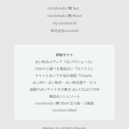
cocoloni占い館 Sun
cocoloni占い館 Moon
my cocoloni ID
株式会社cocoloni
姉妹サイト
占い総合メディア『占いTVニュース』
10分から選べる電話占い『ロバミミ』
チャット占いでお悩み相談『Chapli』
占いAPI・占い制作・占い師派遣サ―ビス
話題の占いサイトが大集合 占いCOLLECTION
電話占いシェリール
cocoloni占い館 Store 立川店・川越店
cocoloni Select
©cocoloni, Inc. All Rights Reserved.