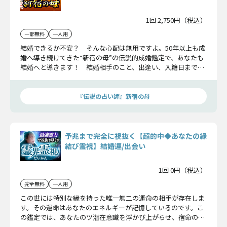
1回 2,750円（税込）
一部無料
一人用
結婚できるか不安？ そんな心配は無用ですよ。50年以上も成
婚へ導き続けてきた“新宿の母”の伝説的成婚鑑定で、あなたも
結婚へと導きます！ 結婚相手のこと、出逢い、入籍日まで、
全詳細をお伝えしましょう。
『伝説の占い師』新宿の母
予兆まで完全に視抜く【超的中◆あなたの縁
結び霊視】結婚運/出会い
1回 0円（税込）
完全無料
一人用
この世には特別な縁を持った唯一無二の運命の相手が存在しま
す。その運命はあなたのエネルギーが記憶しているのです。こ
の鑑定では、あなたのツ潜在意識を浮かび上がらせ、宿命の相
手との出会いを実現します。