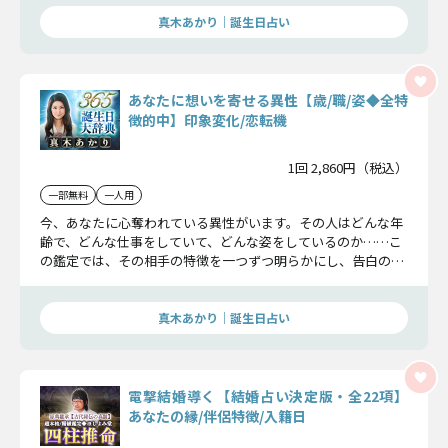
真木あかり｜誕生日占い
あなたに想いを寄せる異性【歳/職/姿◆全特
徴的中】印象変化/恋転機
1回 2,860円（税込）
一部無料
一人用
今、あなたに心奪われている異性がいます。その人はどんな年
齢で、どんな仕事をしていて、どんな姿をしているのか……こ
の鑑定では、その相手の特徴を一つずつ明らかにし、告白のタ
イミングまで具体的にお伝えしていきます。
真木あかり｜誕生日占い
電撃結婚導く【結婚占い決定版・全22項】
あなたの縁/伴侶特徴/入籍日