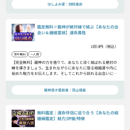
ほしよみ堂｜四柱推命
鑑定無料※龍神が絶対縁で結ぶ【あなたの出
会い＆婚姻霊視】運命異性
1回 0円（税込）
完全無料
一人用
【完全無料】龍神の力を借りて、あなたと深く結ばれる絶対の
縁を導きましょう。生まれながらにあなたに宿る結婚運や内に
秘めた魅力をお伝えします。そしてこれから訪れる出会いにつ
いても明らかにします。
龍神憑き霊能者｜羽山璃香
無料鑑定｜運命伴侶に巡り合う【あなたの結
婚縁鑑定】魅力/評価/特徴