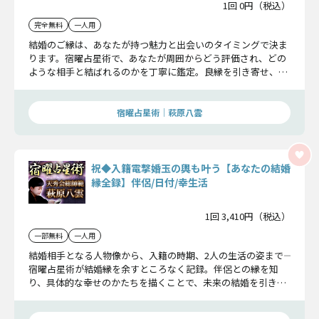
1回 0円（税込）
完全無料
一人用
結婚のご縁は、あなたが持つ魅力と出会いのタイミングで決ま
ります。宿曜占星術で、あなたが周囲からどう評価され、どの
ような相手と結ばれるのかを丁寧に鑑定。良縁を引き寄せ、成
婚へと導くための指針をお届けします。
宿曜占星術│萩原八雲
祝◆入籍電撃婚玉の輿も叶う【あなたの結婚
縁全録】伴侶/日付/幸生活
1回 3,410円（税込）
一部無料
一人用
結婚相手となる人物像から、入籍の時期、2人の生活の姿まで――
宿曜占星術が結婚縁を余すところなく記録。伴侶との縁を知
り、具体的な幸せのかたちを描くことで、未来の結婚を引き寄
せる指針をお伝えします。