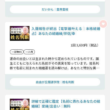
だいかん｜霊界霊視
入籍報告が続出【電撃婚叶える│本格結婚
占】あなたの結婚縁/伴侶/幸
1回 3,630円（税込）
一部無料
一人用
運命の出会いとは生まれた時から定められているものです。誕
生とともに与えられた名前がその真実を知っています。姓名判
断で名前に刻まれた結婚運を読み解けば、あなたと特別な異性
を結んでくれます。その縁を手繰り寄せましょう。
自由が丘開運学院│姓名判断
詳細で正確に鑑定【名前に表れるあなたの結
婚縁】愛縁/出会い│無料