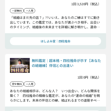
1回 3,520円（税込）
一部無料
一人用
「結婚はまだ先の話？」??いいえ、あなたのご縁はすでに動き
出しています。この鑑定では、あなたが選ぶべき相手、出会い
のタイミング、結婚後の未来までを詳細に解き明かし、運命の
人との確かな縁を結ぶお手伝いをします。“結婚”を引き寄せる
準備、始めてみませんか？
ほしよみ堂｜四柱推命
無料鑑定｜超本格・四柱推命が示す【あなた
の結婚縁】伴侶との出逢い
1回 0円（税込）
完全無料
一人用
あなたの結婚相手は、どんな人？ いつ出会い、どんな関係を
築く？ 四柱推命の精緻な鑑定が、あなたの“運命の結婚”を明
らかにします。未来の伴侶との縁、結ばれるまでの道筋――すべて
ここでお伝えします。