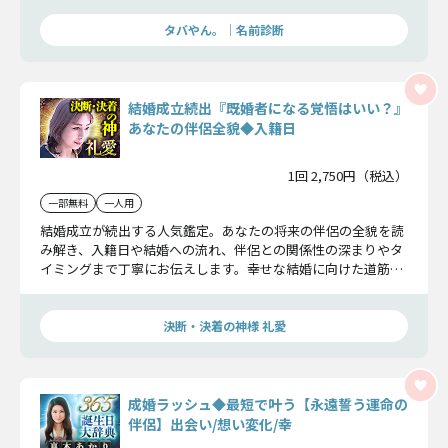
す。
タバやん。｜名前診断
結婚成立続出『既婚者になる覚悟はいい？』
あなたの伴侶全貌◆入籍日
1回 2,750円（税込）
一部無料
一人用
結婚成立が続出する人気鑑定。あなたの将来の伴侶の全貌を読
み解き、入籍日や結婚への流れ、伴侶との関係性の深まりやタ
イミングまで丁寧にお伝えします。幸せな結婚に向けた道筋を
ここで明らかにしていきます。
決断・決着の神様 礼愛
成婚ラッシュ◆最短で叶う【永遠誓う運命の
伴侶】出会い/想い変化/幸