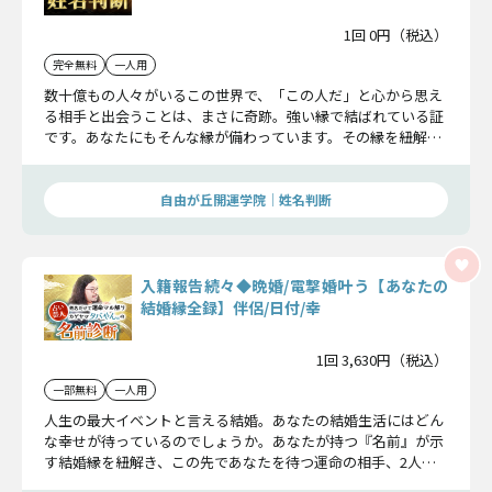
1回 0円（税込）
完全無料
一人用
数十億もの人々がいるこの世界で、「この人だ」と心から思え
る相手と出会うことは、まさに奇跡。強い縁で結ばれている証
です。あなたにもそんな縁が備わっています。その縁を紐解け
ば、運命の出会いが分かりました。
自由が丘開運学院│姓名判断
入籍報告続々◆晩婚/電撃婚叶う【あなたの
結婚縁全録】伴侶/日付/幸
1回 3,630円（税込）
一部無料
一人用
人生の最大イベントと言える結婚。あなたの結婚生活にはどん
な幸せが待っているのでしょうか。あなたが持つ『名前』が示
す結婚縁を紐解き、この先であなたを待つ運命の相手、2人は
どんな愛を深めるのか、そして入籍日までを詳細に解明しま