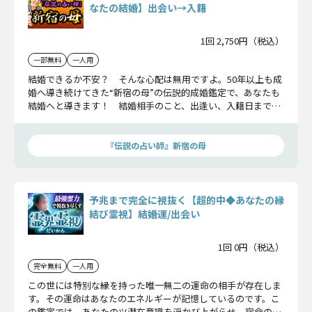
なたの結婚】出会い→入籍
1回 2,750円（税込）
一部無料
一人用
結婚できるか不安？ そんな心配は無用ですよ。50年以上も成
婚へ導き続けてきた“新宿の母”の伝説的成婚鑑定で、あなたも
結婚へと導きます！ 結婚相手のこと、出逢い、入籍日まで、
全詳細をお伝えしましょう。
『伝説の占い師』新宿の母
予兆まで完全に視抜く【超的中◆あなたの縁
結び霊視】結婚運/出会い
1回 0円（税込）
完全無料
一人用
この世には特別な縁を持った唯一無二の運命の相手が存在しま
す。その運命はあなたのエネルギーが記憶しているのです。こ
の鑑定では、あなたのツ潜在意識を浮かび上がらせ、宿命の相