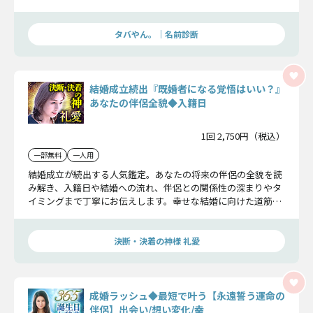
どんな愛を深めるのか、そして入籍日までを詳細に解明しま
す。
タバやん。｜名前診断
結婚成立続出『既婚者になる覚悟はいい？』
あなたの伴侶全貌◆入籍日
1回 2,750円（税込）
一部無料
一人用
結婚成立が続出する人気鑑定。あなたの将来の伴侶の全貌を読
み解き、入籍日や結婚への流れ、伴侶との関係性の深まりやタ
イミングまで丁寧にお伝えします。幸せな結婚に向けた道筋を
ここで明らかにしていきます。
決断・決着の神様 礼愛
成婚ラッシュ◆最短で叶う【永遠誓う運命の
伴侶】出会い/想い変化/幸