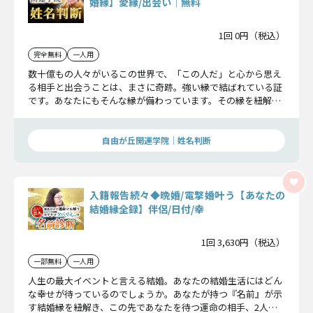
婚縁】愛縁/出会い│無料
1回 0円（税込）
完全無料
一人用
数十億もの人々がいるこの世界で、「この人だ」と心から思え
る相手と出会うことは、まさに奇跡。強い縁で結ばれている証
です。あなたにもそんな縁が備わっています。その縁を紐解け
ば、運命の出会いが分かりました。
自由が丘開運学院│姓名判断
入籍報告続々◆晩婚/電撃婚叶う【あなたの
結婚縁全録】伴侶/日付/幸
1回 3,630円（税込）
一部無料
一人用
人生の最大イベントと言える結婚。あなたの結婚生活にはどん
な幸せが待っているのでしょうか。あなたが持つ『名前』が示
す結婚縁を紐解き、この先であなたを待つ運命の相手、2人は