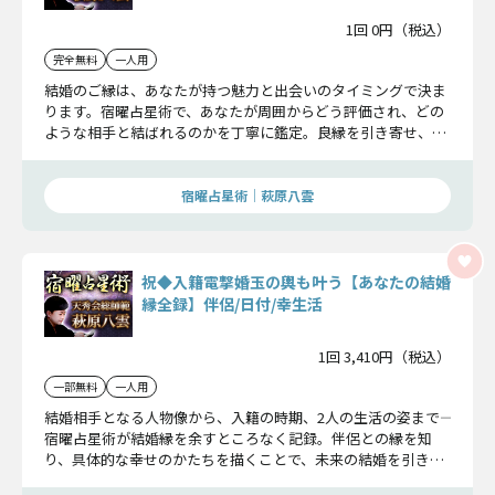
1回 0円（税込）
完全無料
一人用
結婚のご縁は、あなたが持つ魅力と出会いのタイミングで決ま
ります。宿曜占星術で、あなたが周囲からどう評価され、どの
ような相手と結ばれるのかを丁寧に鑑定。良縁を引き寄せ、成
婚へと導くための指針をお届けします。
宿曜占星術│萩原八雲
祝◆入籍電撃婚玉の輿も叶う【あなたの結婚
縁全録】伴侶/日付/幸生活
1回 3,410円（税込）
一部無料
一人用
結婚相手となる人物像から、入籍の時期、2人の生活の姿まで――
宿曜占星術が結婚縁を余すところなく記録。伴侶との縁を知
り、具体的な幸せのかたちを描くことで、未来の結婚を引き寄
せる指針をお伝えします。