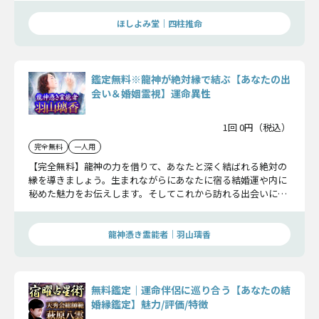
ほしよみ堂｜四柱推命
鑑定無料※龍神が絶対縁で結ぶ【あなたの出
会い＆婚姻霊視】運命異性
1回 0円（税込）
完全無料
一人用
【完全無料】龍神の力を借りて、あなたと深く結ばれる絶対の
縁を導きましょう。生まれながらにあなたに宿る結婚運や内に
秘めた魅力をお伝えします。そしてこれから訪れる出会いにつ
いても明らかにします。
龍神憑き霊能者｜羽山璃香
無料鑑定｜運命伴侶に巡り合う【あなたの結
婚縁鑑定】魅力/評価/特徴