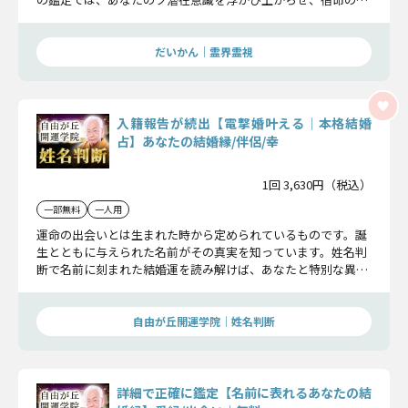
手との出会いを実現します。
だいかん｜霊界霊視
入籍報告が続出【電撃婚叶える│本格結婚
占】あなたの結婚縁/伴侶/幸
1回 3,630円（税込）
一部無料
一人用
運命の出会いとは生まれた時から定められているものです。誕
生とともに与えられた名前がその真実を知っています。姓名判
断で名前に刻まれた結婚運を読み解けば、あなたと特別な異性
を結んでくれます。その縁を手繰り寄せましょう。
自由が丘開運学院│姓名判断
詳細で正確に鑑定【名前に表れるあなたの結