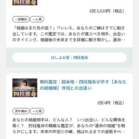
1回 3,520円（税込）
一部無料
一人用
「結婚はまだ先の話？」??いいえ、あなたのご縁はすでに動き
出しています。この鑑定では、あなたが選ぶべき相手、出会い
のタイミング、結婚後の未来までを詳細に解き明かし、運命の
人との確かな縁を結ぶお手伝いをします。“結婚”を引き寄せる
準備、始めてみませんか？
ほしよみ堂｜四柱推命
無料鑑定｜超本格・四柱推命が示す【あなた
の結婚縁】伴侶との出逢い
1回 0円（税込）
完全無料
一人用
あなたの結婚相手は、どんな人？ いつ出会い、どんな関係を
築く？ 四柱推命の精緻な鑑定が、あなたの“運命の結婚”を明
らかにします。未来の伴侶との縁、結ばれるまでの道筋――すべて
ここでお伝えします。