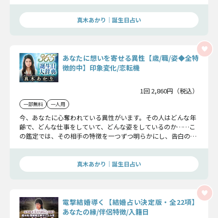
るためのヒントも丁寧にお届けしますよ。
真木あかり｜誕生日占い
あなたに想いを寄せる異性【歳/職/姿◆全特
徴的中】印象変化/恋転機
1回 2,860円（税込）
一部無料
一人用
今、あなたに心奪われている異性がいます。その人はどんな年
齢で、どんな仕事をしていて、どんな姿をしているのか……こ
の鑑定では、その相手の特徴を一つずつ明らかにし、告白のタ
イミングまで具体的にお伝えしていきます。
真木あかり｜誕生日占い
電撃結婚導く【結婚占い決定版・全22項】
あなたの縁/伴侶特徴/入籍日