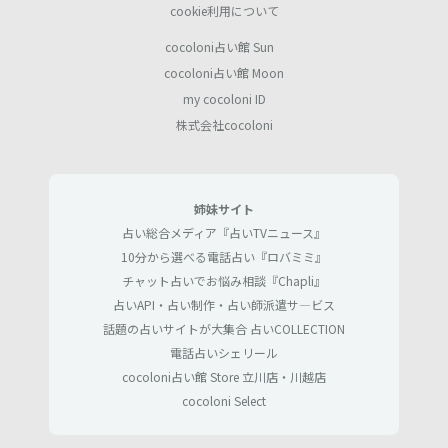
cookie利用について
cocoloni占い館 Sun
cocoloni占い館 Moon
my cocoloni ID
株式会社cocoloni
姉妹サイト
占い総合メディア『占いTVニュース』
10分から選べる電話占い『ロバミミ』
チャット占いでお悩み相談『Chapli』
占いAPI・占い制作・占い師派遣サ―ビス
話題の占いサイトが大集合 占いCOLLECTION
電話占いシェリール
cocoloni占い館 Store 立川店・川越店
cocoloni Select