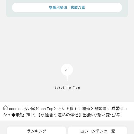
宿曜占星術│萩原八雲
成婚ラッ
cocoloni占い館 Moon Top
占いを探す
結婚
結婚運
シュ◆最短で叶う【永遠誓う運命の伴侶】出会い/想い変化/幸
ランキング
占いコンテンツ一覧