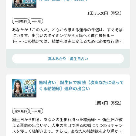
1回 3,520円（税込）
一部無料
一人用
あなたが「この人だ」と心から思える運命の伴侶は、すぐそば
にいます。出会いのタイミングから入籍へと進む最短ルー
ト……この鑑定では、結婚を現実に変えるために必要な行動、
永遠の誓いを交わすその日を詳しくお伝えします。
真木あかり｜誕生日占い
無料占い｜誕生日で解読【次あなたに巡って
くる結婚縁】運命の出会い
1回 0円（税込）
完全無料
一人用
誕生日から知る、あなたの生まれ持った結婚縁……誕生日が教
える運命の出会いや、人生の節目で巡る結婚にまつわるチャン
スを優しく紐解きます。さらに、あなたの結婚縁をより輝かせ