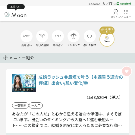
本格占い
ログイン
メニュー
新着占い
今日の運勢
無料占い
ランキング
占いを探す
メニュー紹介
成婚ラッシュ◆最短で叶う【永遠誓う運命の
伴侶】出会い/想い変化/幸
1回 3,520円（税込）
一部無料
一人用
あなたが「この人だ」と心から思える運命の伴侶は、すぐそば
にいます。出会いのタイミングから入籍へと進む最短ルー
ト……この鑑定では、結婚を現実に変えるために必要な行動、
永遠の誓いを交わすその日を詳しくお伝えします。