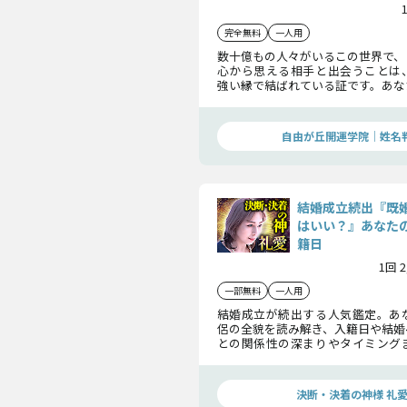
完全無料
一人用
数十億もの人々がいるこの世界で、
心から思える相手と出会うことは
強い縁で結ばれている証です。あな
が備わっています。その縁を紐解け
いが分かりました。
自由が丘開運学院│姓名
結婚成立続出『既
はいい？』あなた
籍日
1回 
一部無料
一人用
結婚成立が続出する人気鑑定。あ
侶の全貌を読み解き、入籍日や結婚
との関係性の深まりやタイミング
えします。幸せな結婚に向けた道筋
にしていきます。
決断・決着の神様 礼