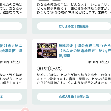
、あなたのご縁は
あなたの結婚相手は、どんな人？ いつ出会い、
では、あなたが
どんな関係を築く？ 四柱推命の精緻な鑑定が、
、結婚後の未来
あなたの“運命の結婚”を明らかにします。未来の伴
人との確かな縁
侶との縁、結ばれるまでの道筋――すべてここでお伝
を引き寄せる準
えします。
ほしよみ堂｜四柱推命
絶対縁で結ぶ
無料鑑定｜運命伴侶に巡り合う
＆婚姻霊視】運
【あなたの結婚縁鑑定】魅力/評
価/特徴
1回 0円（税込）
1回 0円（税込）
完全無料
一人用
なたと深く結ば
結婚のご縁は、あなたが持つ魅力と出会いのタイ
れながらにあな
ミングで決まります。宿曜占星術で、あなたが周囲
お伝えします。
からどう評価され、どのような相手と結ばれるの
いても明らかに
かを丁寧に鑑定。良縁を引き寄せ、成婚へと導く
ための指針をお届けします。
香
宿曜占星術│萩原八雲