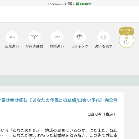
新着占い
今日の運勢
無料占い
ランキング
占いを探す
き寄せ幸せ掴む【あなたの伴侶との結婚/出会い予兆】完全無
1回 0円（税込）
にいる『あなたの伴侶』。地球の裏側にいるのか、はたまた、既に
か……。あなたが生まれ持った結婚縁を読み解き、この先で共に幸