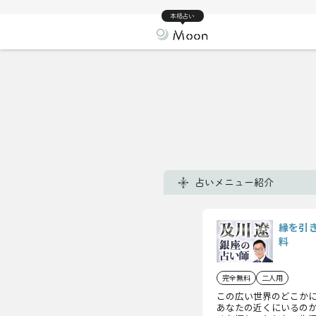
本格占い
占いメニュー紹介
縁を引
料
完全無料
二人用
この広い世界のどこか
あなたの近くにいるの