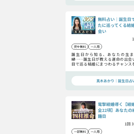
無料占い｜誕生日
たに巡ってくる結
会い
完全無料
一人用
誕生日から知る、あなたの生ま
縁……誕生日が教える運命の出会
目で巡る結婚にまつわるチャンス
ます。さらに、あなたの結婚縁をよ
のヒントも丁寧にお届けしますよ。
真木あかり｜誕生日占
電撃結婚導く【結
全22項】あなたの
籍日
1回 
一部無料
一人用