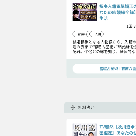
祝◆入籍電撃婚玉
なたの結婚縁全録】
生活
1回 
一部無料
一人用
結婚相手となる人物像から、入籍の
活の姿まで――宿曜占星術が結婚縁
記録。伴侶との縁を知り、具体的な
描くことで、未来の結婚を引き寄せ
します。
宿曜占星術│萩原八雲
無料占い
TV騒然【及川遼◆
密鑑定】あなたの