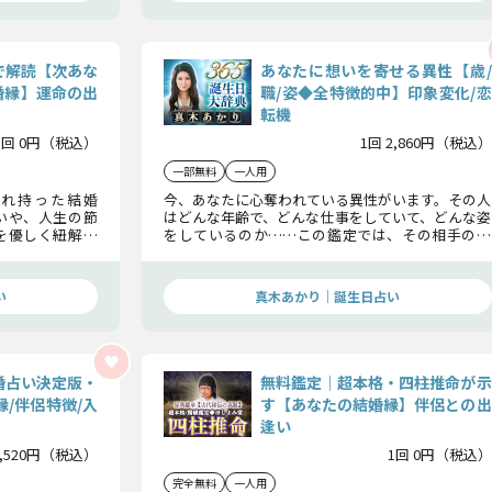
で解読【次あな
あなたに想いを寄せる異性【歳/
婚縁】運命の出
職/姿◆全特徴的中】印象変化/恋
転機
1回 0円（税込）
1回 2,860円（税込）
一部無料
一人用
れ持った結婚
今、あなたに心奪われている異性がいます。その人
いや、人生の節
はどんな年齢で、どんな仕事をしていて、どんな姿
を優しく紐解き
をしているのか……この鑑定では、その相手の特
り輝かせるため
徴を一つずつ明らかにし、告白のタイミングまで
具体的にお伝えしていきます。
い
真木あかり｜誕生日占い
婚占い決定版・
無料鑑定｜超本格・四柱推命が示
縁/伴侶特徴/入
す【あなたの結婚縁】伴侶との出
逢い
3,520円（税込）
1回 0円（税込）
完全無料
一人用