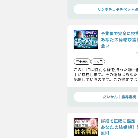
確かめください。
リンポチェ◆チベット占
予兆まで完全に視
あなたの縁結び霊
会い
完全無料
一人用
この世には特別な縁を持った唯一
手が存在します。その運命はあなた
記憶しているのです。この鑑定では
在意識を浮かび上がらせ、宿命の
を実現します。
だいかん｜霊界霊視
詳細で正確に鑑定
あなたの結婚縁】
無料