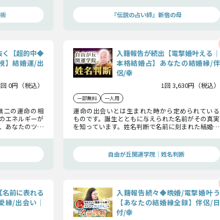
えしましょう。
術
『伝説の占い師』新宿の母
抜く【超的中◆
入籍報告が続出【電撃婚叶える│
視】結婚運/出
本格結婚占】あなたの結婚縁/伴
侶/幸
1回 0円（税込）
1回 3,630円（税込）
一部無料
一人用
無二の運命の相
運命の出会いとは生まれた時から定められている
のエネルギーが
ものです。誕生とともに与えられた名前がその真実
、あなたのツ潜
を知っています。姓名判断で名前に刻まれた結婚運
相手との出会い
を読み解けば、あなたと特別な異性を結んでくれ
ます。その縁を手繰り寄せましょう。
自由が丘開運学院│姓名判断
【名前に表れる
入籍報告続々◆晩婚/電撃婚叶う
愛縁/出会い│
【あなたの結婚縁全録】伴侶/日
付/幸