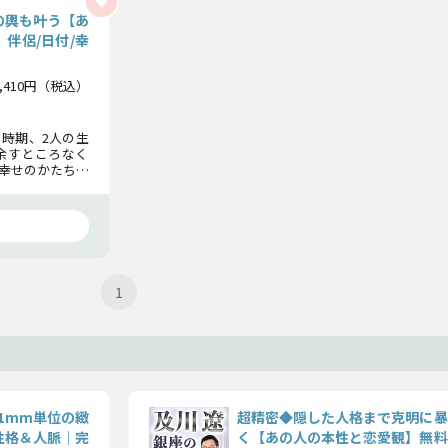
の輿も叶う【あ
伴侶/日付/幸
3,410円（税込）
時期、2人の生
を余すところなく
幸せのかたちを
る指針をお伝え
1
1mm単位の緻
超精密◆隠した人格まで克明に暴
性格＆人脈｜完
く【あの人の本性と恋愛観】無料