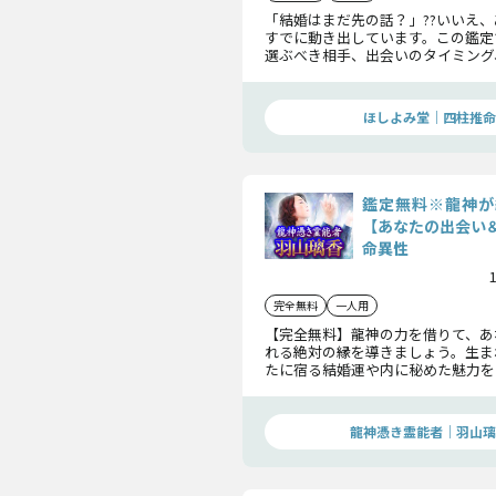
「結婚はまだ先の話？」??いいえ
すでに動き出しています。この鑑定
選ぶべき相手、出会いのタイミング
までを詳細に解き明かし、運命の
を結ぶお手伝いをします。“結婚”
備、始めてみませんか？
ほしよみ堂｜四柱推命
鑑定無料※龍神が
【あなたの出会い
命異性
完全無料
一人用
【完全無料】龍神の力を借りて、あ
れる絶対の縁を導きましょう。生ま
たに宿る結婚運や内に秘めた魅力を
そしてこれから訪れる出会いにつ
します。
龍神憑き霊能者｜羽山璃