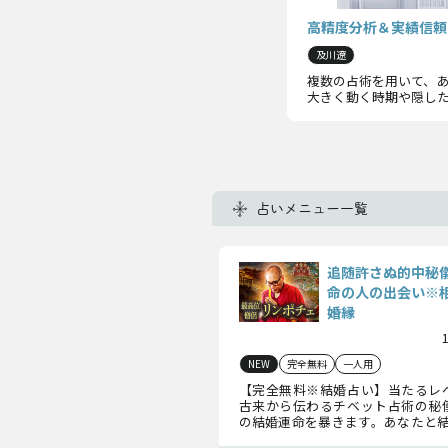
高精度分析＆実績信頼
及川遼
複数の占術を用いて、
大きく動く時期や隠し
占いメニュー一覧
追随許さぬ的中秘
命の人の出会い※
婚縁
NEW
完全無料
一人用
【完全無料※結婚占い】当たるレ
古来から伝わるチベット占術の秘
の結婚運命を暴きます。あなたと結
相手”の特徴、あなたの結婚縁、訪