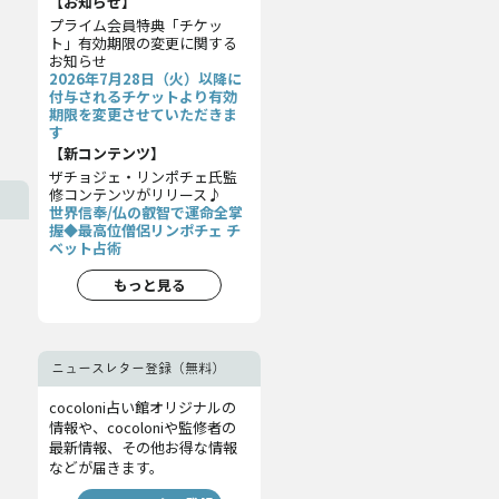
【お知らせ】
プライム会員特典「チケッ
ト」有効期限の変更に関する
お知らせ
2026年7月28日（火）以降に
付与されるチケットより有効
期限を変更させていただきま
す
【新コンテンツ】
ザチョジェ・リンポチェ氏監
修コンテンツがリリース♪
世界信奉/仏の叡智で運命全掌
握◆最高位僧侶リンポチェ チ
ベット占術
もっと見る
ニュースレター登録（無料）
cocoloni占い館オリジナルの
情報や、cocoloniや監修者の
最新情報、その他お得な情報
などが届きます。