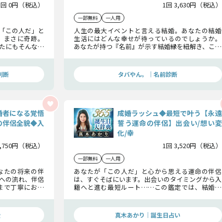
1回 0円（税込）
1回 3,630円（税込）
一部無料
一人用
「この人だ」と
人生の最大イベントと言える結婚。あなたの結婚
、まさに奇跡。
生活にはどんな幸せが待っているのでしょうか。
たにもそんな縁
あなたが持つ『名前』が示す結婚縁を紐解き、この
ば、運命の出会
先であなたを待つ運命の相手、2人はどんな愛を深
めるのか、そして入籍日までを詳細に解明します。
判断
タバやん。｜名前診断
婚者になる覚悟
成婚ラッシュ◆最短で叶う【永遠
の伴侶全貌◆入
誓う運命の伴侶】出会い/想い変
化/幸
2,750円（税込）
1回 3,520円（税込）
一部無料
一人用
なたの将来の伴
あなたが「この人だ」と心から思える運命の伴侶
への流れ、伴侶
は、すぐそばにいます。出会いのタイミングから入
まで丁寧にお伝
籍へと進む最短ルート……この鑑定では、結婚を
をここで明らか
現実に変えるために必要な行動、永遠の誓いを交
わすその日を詳しくお伝えします。
愛
真木あかり｜誕生日占い