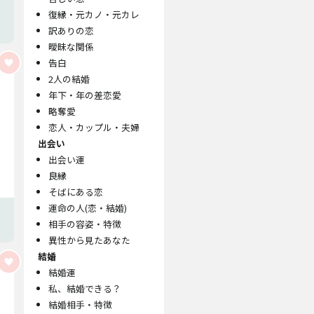
復縁・元カノ・元カレ
訳ありの恋
曖昧な関係
告白
2人の結婚
年下・年の差恋愛
略奪愛
恋人・カップル・夫婦
出会い
出会い運
良縁
そばにある恋
運命の人(恋・結婚)
相手の容姿・特徴
異性から見たあなた
結婚
結婚運
私、結婚できる？
結婚相手・特徴