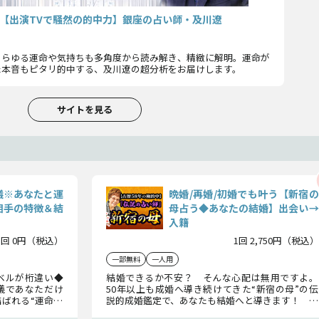
【出演TVで騒然の的中力】銀座の占い師・及川遼
あらゆる運命や気持ちも多角度から読み解き、精緻に解明。運命が
た本音もピタリ的中する、及川遼の超分析をお届けします。
サイトを見る
儀※あなたと運
晩婚/再婚/初婚でも叶う【新宿の
相手の特徴＆結
母占う◆あなたの結婚】出会い→
入籍
1回 0円（税込）
1回 2,750円（税込）
一部無料
一人用
ベルが桁違い◆
結婚できるか不安？ そんな心配は無用ですよ。
儀であなただけ
50年以上も成婚へ導き続けてきた“新宿の母”の伝
ばれる“運命の
説的成婚鑑定で、あなたも結婚へと導きます！ 結
れる出会いをお
婚相手のこと、出逢い、入籍日まで、全詳細をお伝