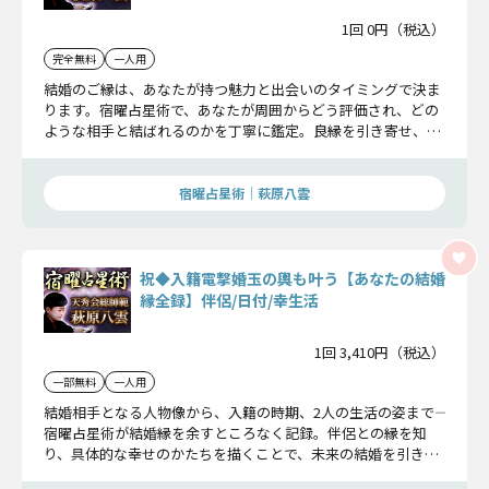
1回 0円（税込）
完全無料
一人用
結婚のご縁は、あなたが持つ魅力と出会いのタイミングで決ま
ります。宿曜占星術で、あなたが周囲からどう評価され、どの
ような相手と結ばれるのかを丁寧に鑑定。良縁を引き寄せ、成
婚へと導くための指針をお届けします。
宿曜占星術│萩原八雲
祝◆入籍電撃婚玉の輿も叶う【あなたの結婚
縁全録】伴侶/日付/幸生活
1回 3,410円（税込）
一部無料
一人用
結婚相手となる人物像から、入籍の時期、2人の生活の姿まで――
宿曜占星術が結婚縁を余すところなく記録。伴侶との縁を知
り、具体的な幸せのかたちを描くことで、未来の結婚を引き寄
せる指針をお伝えします。