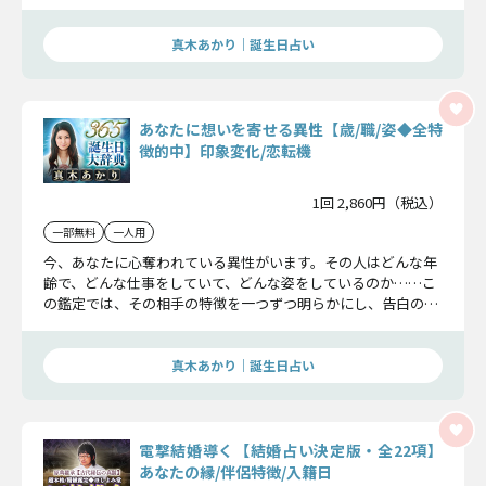
るためのヒントも丁寧にお届けしますよ。
真木あかり｜誕生日占い
あなたに想いを寄せる異性【歳/職/姿◆全特
徴的中】印象変化/恋転機
1回 2,860円（税込）
一部無料
一人用
今、あなたに心奪われている異性がいます。その人はどんな年
齢で、どんな仕事をしていて、どんな姿をしているのか……こ
の鑑定では、その相手の特徴を一つずつ明らかにし、告白のタ
イミングまで具体的にお伝えしていきます。
真木あかり｜誕生日占い
電撃結婚導く【結婚占い決定版・全22項】
あなたの縁/伴侶特徴/入籍日