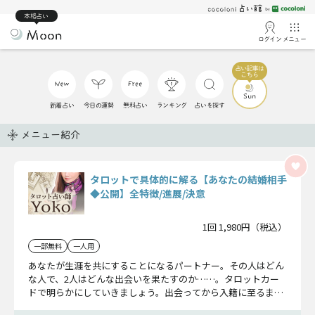
本格占い
ログイン
メニュー
新着占い
今日の運勢
無料占い
ランキング
占いを探す
メニュー紹介
タロットで具体的に解る【あなたの結婚相手
◆公開】全特徴/進展/決意
1回 1,980円（税込）
一部無料
一人用
あなたが生涯を共にすることになるパートナー。その人はどん
な人で、2人はどんな出会いを果たすのか……。タロットカー
ドで明らかにしていきましょう。出会ってから入籍に至るまで
の道のりを詳細にお話しします。