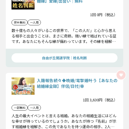
婚縁】愛縁/出会い│無料
1回 0円（税込）
完全無料
一人用
数十億もの人々がいるこの世界で、「この人だ」と心から思え
る相手と出会うことは、まさに奇跡。強い縁で結ばれている証
です。あなたにもそんな縁が備わっています。その縁を紐解け
ば、運命の出会いが分かりました。
自由が丘開運学院│姓名判断
入籍報告続々◆晩婚/電撃婚叶う【あなたの
結婚縁全録】伴侶/日付/幸
1回 3,630円（税込）
一部無料
一人用
人生の最大イベントと言える結婚。あなたの結婚生活にはどん
な幸せが待っているのでしょうか。あなたが持つ『名前』が示
す結婚縁を紐解き、この先であなたを待つ運命の相手、2人は