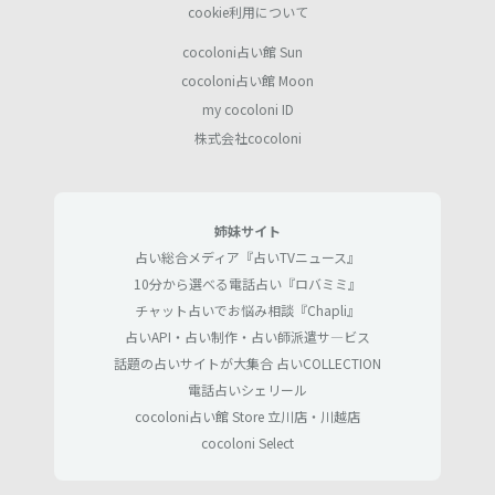
cookie利用について
cocoloni占い館 Sun
cocoloni占い館 Moon
my cocoloni ID
株式会社cocoloni
姉妹サイト
占い総合メディア『占いTVニュース』
10分から選べる電話占い『ロバミミ』
チャット占いでお悩み相談『Chapli』
占いAPI・占い制作・占い師派遣サ―ビス
話題の占いサイトが大集合 占いCOLLECTION
電話占いシェリール
cocoloni占い館 Store 立川店・川越店
cocoloni Select