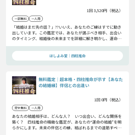
1回 3,520円（税込）
一部無料
一人用
「結婚はまだ先の話？」??いいえ、あなたのご縁はすでに動き
出しています。この鑑定では、あなたが選ぶべき相手、出会い
のタイミング、結婚後の未来までを詳細に解き明かし、運命の
人との確かな縁を結ぶお手伝いをします。“結婚”を引き寄せる
準備、始めてみませんか？
ほしよみ堂｜四柱推命
無料鑑定｜超本格・四柱推命が示す【あなた
の結婚縁】伴侶との出逢い
1回 0円（税込）
完全無料
一人用
あなたの結婚相手は、どんな人？ いつ出会い、どんな関係を
築く？ 四柱推命の精緻な鑑定が、あなたの“運命の結婚”を明
らかにします。未来の伴侶との縁、結ばれるまでの道筋――すべて
ここでお伝えします。