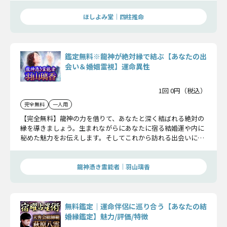
ほしよみ堂｜四柱推命
鑑定無料※龍神が絶対縁で結ぶ【あなたの出
会い＆婚姻霊視】運命異性
1回 0円（税込）
完全無料
一人用
【完全無料】龍神の力を借りて、あなたと深く結ばれる絶対の
縁を導きましょう。生まれながらにあなたに宿る結婚運や内に
秘めた魅力をお伝えします。そしてこれから訪れる出会いにつ
いても明らかにします。
龍神憑き霊能者｜羽山璃香
無料鑑定｜運命伴侶に巡り合う【あなたの結
婚縁鑑定】魅力/評価/特徴