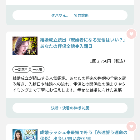
どんな愛を深めるのか、そして入籍日までを詳細に解明しま
す。
タバやん。｜名前診断
結婚成立続出『既婚者になる覚悟はいい？』
あなたの伴侶全貌◆入籍日
1回 2,750円（税込）
一部無料
一人用
結婚成立が続出する人気鑑定。あなたの将来の伴侶の全貌を読
み解き、入籍日や結婚への流れ、伴侶との関係性の深まりやタ
イミングまで丁寧にお伝えします。幸せな結婚に向けた道筋を
ここで明らかにしていきます。
決断・決着の神様 礼愛
成婚ラッシュ◆最短で叶う【永遠誓う運命の
伴侶】出会い/想い変化/幸