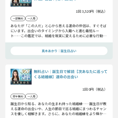
1回 3,520円（税込）
一部無料
一人用
あなたが「この人だ」と心から思える運命の伴侶は、すぐそば
にいます。出会いのタイミングから入籍へと進む最短ルー
ト……この鑑定では、結婚を現実に変えるために必要な行動、
永遠の誓いを交わすその日を詳しくお伝えします。
真木あかり｜誕生日占い
無料占い｜誕生日で解読【次あなたに巡って
くる結婚縁】運命の出会い
1回 0円（税込）
完全無料
一人用
誕生日から知る、あなたの生まれ持った結婚縁……誕生日が教
える運命の出会いや、人生の節目で巡る結婚にまつわるチャン
スを優しく紐解きます。さらに、あなたの結婚縁をより輝かせ