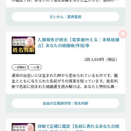
手との出会いを実現します。
だいかん｜霊界霊視
入籍報告が続出【電撃婚叶える│本格結婚
占】あなたの結婚縁/伴侶/幸
1回 3,630円（税込）
一部無料
一人用
運命の出会いとは生まれた時から定められているものです。誕
生とともに与えられた名前がその真実を知っています。姓名判
断で名前に刻まれた結婚運を読み解けば、あなたと特別な異性
を結んでくれます。その縁を手繰り寄せましょう。
自由が丘開運学院│姓名判断
詳細で正確に鑑定【名前に表れるあなたの結