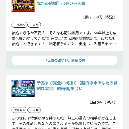
なたの結婚】出会い→入籍
1回 2,750円（税込）
一部無料
一人用
結婚できるか不安？ そんな心配は無用ですよ。50年以上も成
婚へ導き続けてきた“新宿の母”の伝説的成婚鑑定で、あなたも
結婚へと導きます！ 結婚相手のこと、出逢い、入籍日まで、
全詳細をお伝えしましょう。
『伝説の占い師』新宿の母
予兆まで完全に視抜く【超的中◆あなたの縁
結び霊視】結婚運/出会い
1回 0円（税込）
完全無料
一人用
この世には特別な縁を持った唯一無二の運命の相手が存在しま
す。その運命はあなたのエネルギーが記憶しているのです。こ
の鑑定では、あなたのツ潜在意識を浮かび上がらせ、宿命の相