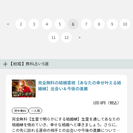
6
<
2
3
4
5
7
8
9
10
11
12
>
【結婚】無料占い5選
完全無料の結婚霊視【あなたの幸せ叶える結
婚縁】出会い＆今後の進展
1回 0円（税込）
完全無料
一人用
完全無料【生霊で明らかにする結婚縁】生霊を通してあなたの
結婚縁を強めていき、幸せな結婚へと導きましょう。さらに、
この先に訪れる運命の相手との出会いや今後の進展についても