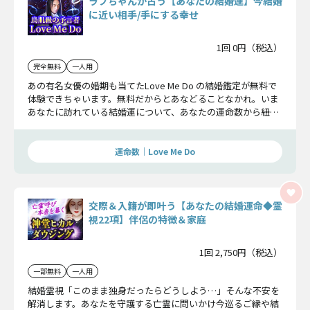
ラブちゃんが占う【あなたの結婚運】今結婚
に近い相手/手にする幸せ
1回 0円（税込）
完全無料
一人用
あの有名女優の婚期も当てたLove Me Do の結婚鑑定が無料で
体験できちゃいます。無料だからとあなどることなかれ。いま
あなたに訪れている結婚運について、あなたの運命数から紐解
いていきますよ。
運命数｜Love Me Do
交際＆入籍が即叶う【あなたの結婚運命◆霊
視22項】伴侶の特徴＆家庭
1回 2,750円（税込）
一部無料
一人用
結婚霊視「このまま独身だったらどうしよう…」そんな不安を
解消します。あなたを守護する亡霊に問いかけ今巡るご縁や結