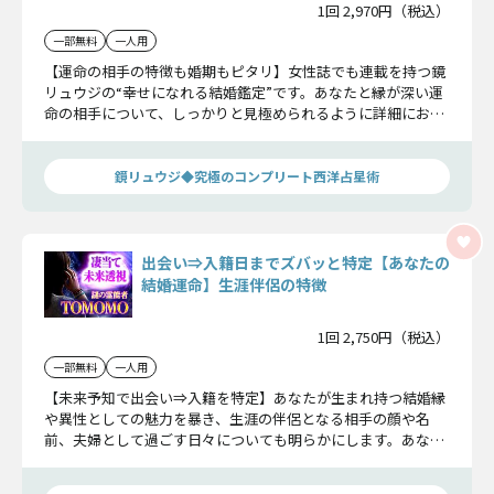
1回 2,970円（税込）
一部無料
一人用
【運命の相手の特徴も婚期もピタリ】女性誌でも連載を持つ鏡
リュウジの“幸せになれる結婚鑑定”です。あなたと縁が深い運
命の相手について、しっかりと見極められるように詳細にお伝
えしましょう。これでもう迷うことはありませんよ。
鏡リュウジ◆究極のコンプリート西洋占星術
出会い⇒入籍日までズバッと特定【あなたの
結婚運命】生涯伴侶の特徴
1回 2,750円（税込）
一部無料
一人用
【未来予知で出会い⇒入籍を特定】あなたが生まれ持つ結婚縁
や異性としての魅力を暴き、生涯の伴侶となる相手の顔や名
前、夫婦として過ごす日々についても明らかにします。あなた
を幸せな結婚へと導きましょう。