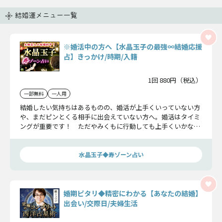
結婚運メニュー一覧
※婚活中の方へ【水晶玉子の最強∞結婚応援
占】きっかけ/時期/入籍
1回 880円（税込）
一部無料
一人用
結婚したい気持ちはあるものの、婚活が上手くいっていない方
や、まだピンとくる相手に出会えていない方へ。婚活はタイミ
ングが重要です！ ただやみくもに行動しても上手くいかない
時期があります。運命の歯車が噛み合う【最強の婚活ルート】
を水晶玉子が伝授いたします。
水晶玉子◆寿ゾーン占い
婚期ピタリ◆精密にわかる【あなたの結婚】
出会い/交際日/夫婦生活