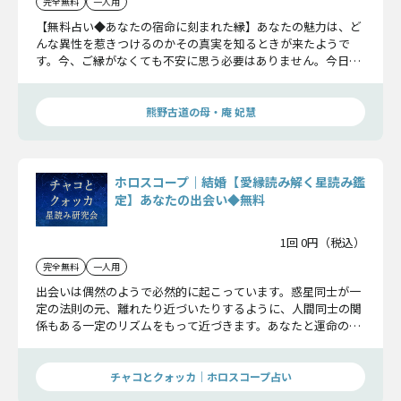
完全無料
一人用
【無料占い◆あなたの宿命に刻まれた縁】あなたの魅力は、ど
んな異性を惹きつけるのかその真実を知るときが来たようで
す。今、ご縁がなくても不安に思う必要はありません。今日は
あなたの「魅力」と、運命の相手を見極める際の「注目点」に
ついてお伝えしますね。
熊野古道の母・庵 妃慧
ホロスコープ｜結婚【愛縁読み解く星読み鑑
定】あなたの出会い◆無料
1回 0円（税込）
完全無料
一人用
出会いは偶然のようで必然的に起こっています。惑星同士が一
定の法則の元、離れたり近づいたりするように、人間同士の関
係もある一定のリズムをもって近づきます。あなたと運命の異
性はいつ出会うのか――。ホロスコープを見れば確実な答えが解り
ます。
チャコとクォッカ｜ホロスコープ占い