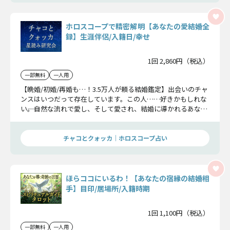
ホロスコープで精密解明【あなたの愛結婚全
録】生涯伴侶/入籍日/幸せ
1回 2,860円（税込）
一部無料
一人用
【晩婚/初婚/再婚も…！3.5万人が頼る結婚鑑定】出会いのチャ
ンスはいつだって存在しています。この人……好きかもしれな
い――。自然な流れで愛し、そして愛され、結婚に導かれるあなた
の特別な愛運命。ホロスコープを読み解けばその運命すべてが
解読できます。丁寧に、あなただけに与えられた幸せを読み解
いていきます。
チャコとクォッカ｜ホロスコープ占い
ほらココにいるわ！【あなたの宿縁の結婚相
手】目印/居場所/入籍時期
1回 1,100円（税込）
一部無料
一人用