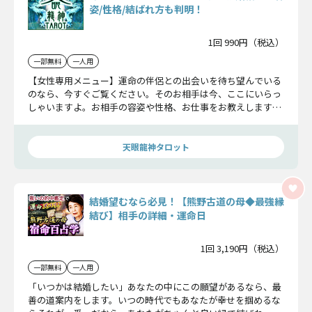
姿/性格/結ばれ方も判明！
1回 990円（税込）
一部無料
一人用
【女性専用メニュー】運命の伴侶との出会いを待ち望んでいる
のなら、今すぐご覧ください。そのお相手は今、ここにいらっ
しゃいますよ。お相手の容姿や性格、お仕事をお教えしますの
で、ぜひ見つけてあげてくださいね。
天眼龍神タロット
結婚望むなら必見！【熊野古道の母◆最強縁
結び】相手の詳細・運命日
1回 3,190円（税込）
一部無料
一人用
「いつかは結婚したい」あなたの中にこの願望があるなら、最
善の道案内をします。いつの時代でもあなたが幸せを掴めるな