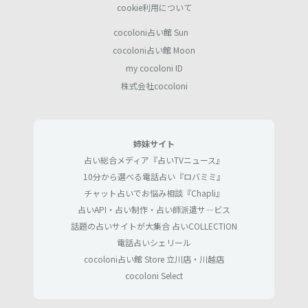
cookie利用について
cocoloni占い館 Sun
cocoloni占い館 Moon
my cocoloni ID
株式会社cocoloni
姉妹サイト
占い総合メディア『占いTVニュース』
10分から選べる電話占い『ロバミミ』
チャット占いでお悩み相談『Chapli』
占いAPI・占い制作・占い師派遣サ―ビス
話題の占いサイトが大集合 占いCOLLECTION
電話占いシェリール
cocoloni占い館 Store 立川店・川越店
cocoloni Select