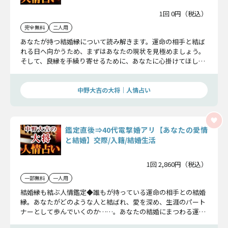
1回 0円（税込）
完全無料
二人用
あなたが持つ結婚縁について読み解きます。運命の相手と結ば
れる日へ向かうため、まずはあなたの現状を見極めましょう。
そして、良縁を手繰り寄せるために、あなたに心掛けてほしい
ことについてお伝えしていきます。
中野大吉の大将｜人情占い
鑑定直後⇒40代電撃婚アリ【あなたの愛情
と結婚】交際/入籍/結婚生活
1回 2,860円（税込）
一部無料
一人用
結婚縁も結ぶ人情鑑定◆誰もが持っている運命の相手との結婚
縁。あなたがどのような人と結ばれ、愛を深め、生涯のパート
ナーとして歩んでいくのか……。あなたの結婚にまつわる運命
全てを明らかにします。