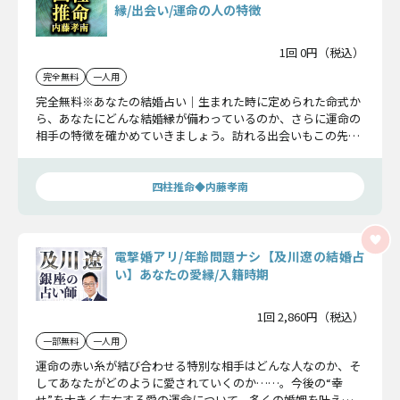
縁/出会い/運命の人の特徴
1回 0円（税込）
完全無料
一人用
完全無料※あなたの結婚占い｜生まれた時に定められた命式か
ら、あなたにどんな結婚縁が備わっているのか、さらに運命の
相手の特徴を確かめていきましょう。訪れる出会いもこの先の
運命も全て明らかになります。
四柱推命◆内藤孝南
電撃婚アリ/年齢問題ナシ【及川遼の結婚占
い】あなたの愛縁/入籍時期
1回 2,860円（税込）
一部無料
一人用
運命の赤い糸が結び合わせる特別な相手はどんな人なのか、そ
してあなたがどのように愛されていくのか……。今後の“幸
せ”を大きく左右する愛の運命について、多くの婚姻を叶えて