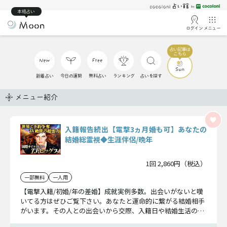
本格占い
ログイン
メニュー
新着占い
今日の運勢
無料占い
ランキング
占いを探す
メニュー紹介
入籍報告続出【電撃3ヵ月婚も可】あなたの
結婚総霊視◆生涯伴侶/晩年
1回 2,860円（税込）
一部無料
一人用
【電撃入籍/初婚/年の差婚】成就実例多数。出会いがないと嘆
いてる方はぜひご覧下さい。あなたと運命的に繋がる結婚相手
がいます。その人との出会いから交際、入籍日や結婚生活の姿
まで霊視します。