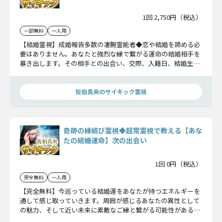
1回 2,750円（税込）
一部無料
一人用
【結婚霊視】成婚報告多数の凄腕霊能者◆恋や結婚を諦める必
要はありません。あなたと強烈な縁で繋がる運命の結婚相手を
暴き出します。その相手との出会い、交際、入籍日、結婚生活
まで明らかにしましょう。
佐伯真央のサイキック霊視
奇跡の縁結び霊視◆超常霊視で教える【あな
たの結婚運命】次の出会い
1回 0円（税込）
完全無料
一人用
【完全無料】今巡っている結婚運をあなたが持つエネルギーを
通して感じ取っていきます。周囲が感じるあなたの異性として
の魅力、そして近い未来に素敵なご縁と繋がる可能性があるか
露わにしていきましょう。