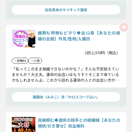
佐伯真央のサイキック霊視
婚期も特徴もピタリ◆全22章【あなたの結
婚の全貌】外見/性格/入籍日
1回 2,970円（税込）
一部無料
一人用
「私ってこのまま結婚できないのかな？」そんな不安抱えてい
ませんか？大丈夫。運命の出会いはもうすぐそこまで来ている
かもしれませんよ。これから訪れる運命の人との出会い方か
ら、相手の容姿や性格、2人の入籍日まで。あなたの結婚の全
貌を、包み隠さずお伝えします。
彌彌告（みみこ）流『ホロスコープ占い』
良縁掴む◆運命の相手との結婚縁【あなたの
現状/引き寄せ】完全無料