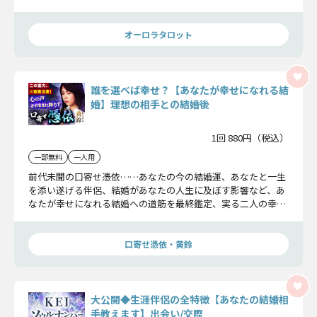
値はありますよ。これから出会える人と結婚して幸せになれる
か見てみましょうね。
オーロラタロット
誰を選べば幸せ？【あなたが幸せになれる結
婚】理想の相手との結婚後
1回 880円（税込）
一部無料
一人用
前代未聞の口寄せ憑依……あなたの今の結婚運、あなたと一生
を添い遂げる伴侶、結婚があなたの人生に及ぼす影響など、あ
なたが幸せになれる結婚への道筋を最終鑑定、実る二人の幸せ
について詳しくお伝えいたしますから安心して聞いてくださ
い。
口寄せ憑依・黄鈴
大公開◆生涯伴侶の全特徴【あなたの結婚相
手教えます】出会い/交際