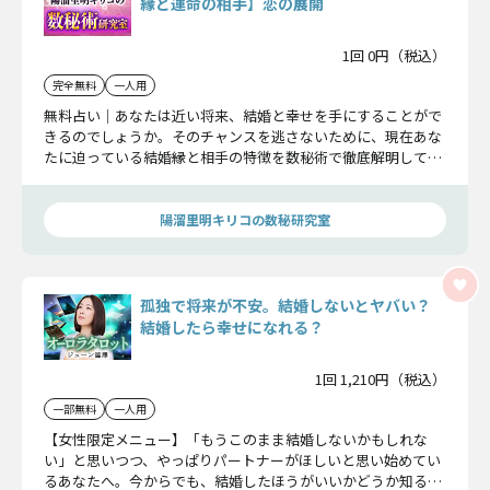
縁と運命の相手】恋の展開
1回 0円（税込）
完全無料
一人用
無料占い｜あなたは近い将来、結婚と幸せを手にすることがで
きるのでしょうか。そのチャンスを逃さないために、現在あな
たに迫っている結婚縁と相手の特徴を数秘術で徹底解明してい
き、運命をお伝えしていきます。
陽溜里明キリコの数秘研究室
孤独で将来が不安。結婚しないとヤバい？
結婚したら幸せになれる？
1回 1,210円（税込）
一部無料
一人用
【女性限定メニュー】「もうこのまま結婚しないかもしれな
い」と思いつつ、やっぱりパートナーがほしいと思い始めてい
るあなたへ。今からでも、結婚したほうがいいかどうか知る価