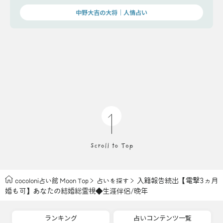
中野大吉の大将｜人情占い
入籍報告続出【電撃3ヵ月
cocoloni占い館 Moon Top
占いを探す
婚も可】あなたの結婚総霊視◆生涯伴侶/晩年
ランキング
占いコンテンツ一覧