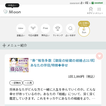
本格占い
ログイン
メニュー
新着占い
今日の運勢
無料占い
ランキング
占いを探す
メニュー紹介
“寿”報告多数【銀座の秘蔵の結婚占21項】
あなたの伴侶/特徴◆幸せ
1回 2,860円（税込）
一部無料
一人用
将来あなたがどんな方と一緒に人生を歩んでいくのか。どんな
幸せが待っているのか。あなたの『結婚』について、深く深く
鑑定していきます。これをキッカケにあなたの結婚をより、近
いものにしていきましょう……。