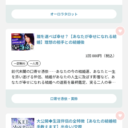
値はありますよ。これから出会える人と結婚して幸せになれる
か見てみましょうね。
オーロラタロット
誰を選べば幸せ？【あなたが幸せになれる結
婚】理想の相手との結婚後
1回 880円（税込）
一部無料
一人用
前代未聞の口寄せ憑依……あなたの今の結婚運、あなたと一生
を添い遂げる伴侶、結婚があなたの人生に及ぼす影響など、あ
なたが幸せになれる結婚への道筋を最終鑑定、実る二人の幸せ
について詳しくお伝えいたしますから安心して聞いてくださ
い。
口寄せ憑依・黄鈴
大公開◆生涯伴侶の全特徴【あなたの結婚相
手教えます】出会い/交際