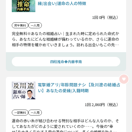
縁/出会い/運命の人の特徴
1回 0円（税込）
完全無料
一人用
完全無料※あなたの結婚占い｜生まれた時に定められた命式か
ら、あなたにどんな結婚縁が備わっているのか、さらに運命の
相手の特徴を確かめていきましょう。訪れる出会いもこの先の
運命も全て明らかになります。
四柱推命◆内藤孝南
電撃婚アリ/年齢問題ナシ【及川遼の結婚占
い】あなたの愛縁/入籍時期
1回 2,860円（税込）
一部無料
一人用
運命の赤い糸が結び合わせる特別な相手はどんな人なのか、そ
してあなたがどのように愛されていくのか……。今後の“幸
せ”を大きく左右する愛の運命について、多くの婚姻を叶えて