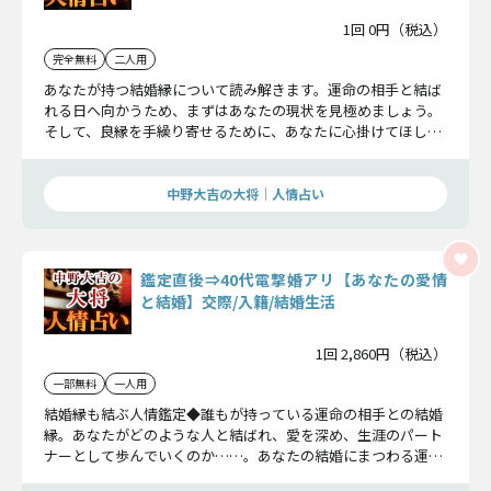
1回 0円（税込）
完全無料
二人用
あなたが持つ結婚縁について読み解きます。運命の相手と結ば
れる日へ向かうため、まずはあなたの現状を見極めましょう。
そして、良縁を手繰り寄せるために、あなたに心掛けてほしい
ことについてお伝えしていきます。
中野大吉の大将｜人情占い
鑑定直後⇒40代電撃婚アリ【あなたの愛情
と結婚】交際/入籍/結婚生活
1回 2,860円（税込）
一部無料
一人用
結婚縁も結ぶ人情鑑定◆誰もが持っている運命の相手との結婚
縁。あなたがどのような人と結ばれ、愛を深め、生涯のパート
ナーとして歩んでいくのか……。あなたの結婚にまつわる運命
全てを明らかにします。