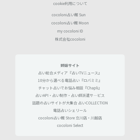
cookie利用について
cocoloni占い館 Sun
cocoloni占い館 Moon
my cocoloni ID
株式会社cocoloni
姉妹サイト
占い総合メディア『占いTVニュース』
10分から選べる電話占い『ロバミミ』
チャット占いでお悩み相談『Chapli』
占いAPI・占い制作・占い師派遣サ―ビス
話題の占いサイトが大集合 占いCOLLECTION
電話占いシェリール
cocoloni占い館 Store 立川店・川越店
cocoloni Select