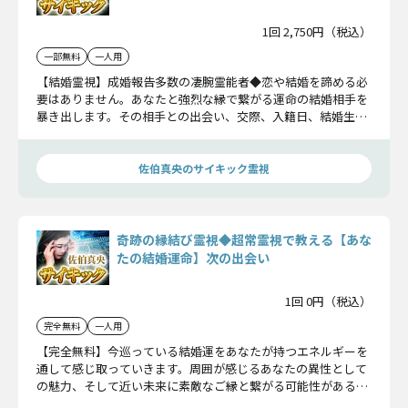
1回 2,750円（税込）
一部無料
一人用
【結婚霊視】成婚報告多数の凄腕霊能者◆恋や結婚を諦める必
要はありません。あなたと強烈な縁で繋がる運命の結婚相手を
暴き出します。その相手との出会い、交際、入籍日、結婚生活
まで明らかにしましょう。
佐伯真央のサイキック霊視
奇跡の縁結び霊視◆超常霊視で教える【あな
たの結婚運命】次の出会い
1回 0円（税込）
完全無料
一人用
【完全無料】今巡っている結婚運をあなたが持つエネルギーを
通して感じ取っていきます。周囲が感じるあなたの異性として
の魅力、そして近い未来に素敵なご縁と繋がる可能性があるか
露わにしていきましょう。