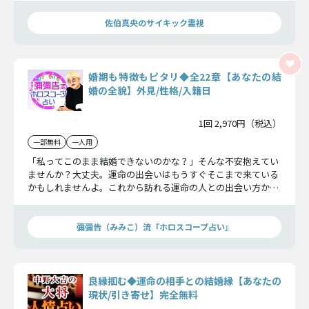
佐伯真央のサイキック霊視
婚期も特徴もピタリ◆全22章【あなたの結
婚の全貌】外見/性格/入籍日
1回 2,970円（税込）
一部無料
一人用
「私ってこのまま結婚できないのかな？」そんな不安抱えてい
ませんか？大丈夫。運命の出会いはもうすぐそこまで来ている
かもしれませんよ。これから訪れる運命の人との出会い方か
ら、相手の容姿や性格、2人の入籍日まで。あなたの結婚の全
貌を、包み隠さずお伝えします。
彌彌告（みみこ）流『ホロスコープ占い』
良縁掴む◆運命の相手との結婚縁【あなたの
現状/引き寄せ】完全無料