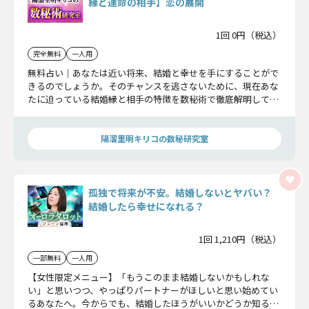
縁と運命の相手】恋の展開
1回 0円（税込）
完全無料
一人用
無料占い｜あなたは近い将来、結婚と幸せを手にすることがで
きるのでしょうか。そのチャンスを逃さないために、現在あな
たに迫っている結婚縁と相手の特徴を数秘術で徹底解明してい
き、運命をお伝えしていきます。
陽溜里明キリコの数秘研究室
孤独で将来が不安。結婚しないとヤバい？
結婚したら幸せになれる？
1回 1,210円（税込）
一部無料
一人用
【女性限定メニュー】「もうこのまま結婚しないかもしれな
い」と思いつつ、やっぱりパートナーがほしいと思い始めてい
るあなたへ。今からでも、結婚したほうがいいかどうか知る価