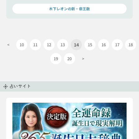
木下レオンの新・帝王数
14
<
10
11
12
13
15
16
17
18
19
20
>
占いサイト