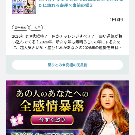
たに訪れる幸運×事前の備え
1回 0円
完全無料
一人用
2026年は現状維持？ 何かチャレンジすべき？ 良い運気が舞
い込んでくる？――2026年、新たな年も素晴らしい1年にするため
に、超人気占い師・星ひとみがあなたの2026年の運勢を無料で
占います！
星ひとみ◆究極の天星術