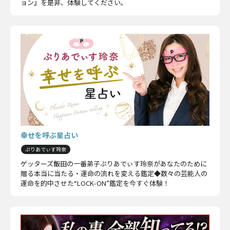
ョン』を是非、体験してください。
幸せを呼ぶ星占い
ぷりあでぃす玲奈
ゲッターズ飯田の一番弟子ぷりあでぃす玲奈があなたのために
贈る本当に当たる・運命の流れを変える鑑定◆数々の芸能人の
運命を的中させた“LOCK-ON”鑑定を今すぐ体験！