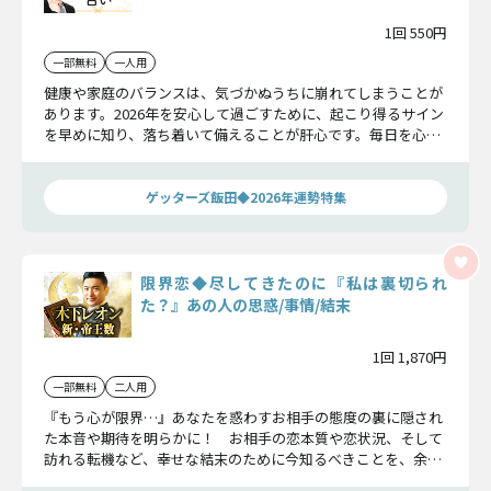
1回 550円
一部無料
一人用
健康や家庭のバランスは、気づかぬうちに崩れてしまうことが
あります。2026年を安心して過ごすために、起こり得るサイン
を早めに知り、落ち着いて備えることが肝心です。毎日を心地
よく過ごせるようゲッターズ飯田が、あなたに最適なアドバイ
スをお届けします。
ゲッターズ飯田◆2026年運勢特集
限界恋◆尽してきたのに『私は裏切られ
た？』あの人の思惑/事情/結末
1回 1,870円
一部無料
二人用
『もう心が限界…』あなたを惑わすお相手の態度の裏に隠され
た本音や期待を明らかに！ お相手の恋本質や恋状況、そして
訪れる転機など、幸せな結末のために今知るべきことを、余す
ことなくお伝えいたします。