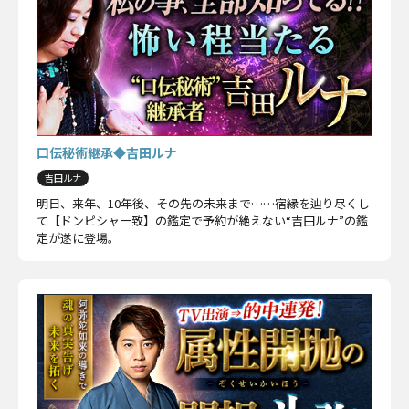
口伝秘術継承◆吉田ルナ
吉田ルナ
明日、来年、10年後、その先の未来まで……宿縁を辿り尽くし
て【ドンピシャ一致】の鑑定で予約が絶えない“吉田ルナ”の鑑
定が遂に登場。