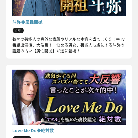
斗弥◆属性開抛
斗弥
数々の芸能人の意外な素顔やリアルな本音を当てまくり！⇒TV
番組出演後、大注目！ 悩める男女、芸能人も虜にする斗弥の
話題の占い【属性開抛】が遂に登場！
Love Me Do◆絶対数