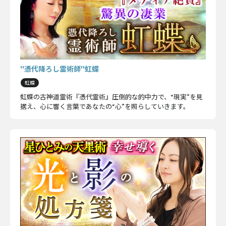
"憑代降ろし霊術師"虹蝶
虹蝶
虹蝶の古神道霊術『憑代霊術』圧倒的な的中力で、“現実”を見
据え、心に響く言葉であなたの“心”を照らしていきます。