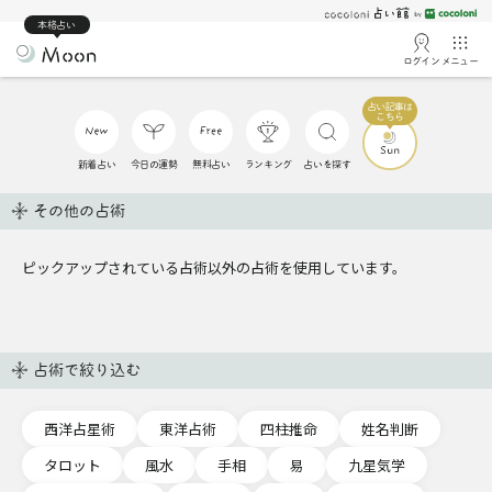
本格占い
ログイン
メニュー
新着占い
今日の運勢
無料占い
ランキング
占いを探す
その他の占術
ピックアップされている占術以外の占術を使用しています。
占術で絞り込む
西洋占星術
東洋占術
四柱推命
姓名判断
タロット
風水
手相
易
九星気学