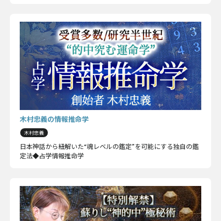
木村忠義の情報推命学
木村忠義
日本神話から紐解いた“魂レベルの鑑定”を可能にする独自の鑑
定法◆占学情報推命学