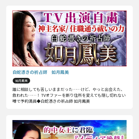
白蛇憑きの祈占師 如月鳳美
如月鳳美
誰に相談しても苦しいままだった……けど、やっと出会えた、
救われた……！ TVオファーを断り住所を変えても隠し切れない
噂で予約満員◆白蛇憑きの祈占師 如月鳳美