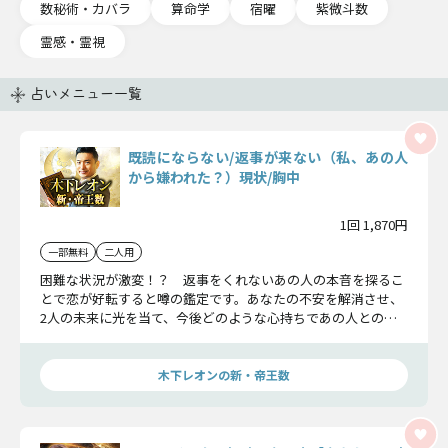
数秘術・カバラ
算命学
宿曜
紫微斗数
霊感・霊視
占いメニュー一覧
既読にならない/返事が来ない（私、あの人
から嫌われた？）現状/胸中
1回 1,870円
一部無料
二人用
困難な状況が激変！？ 返事をくれないあの人の本音を探るこ
とで恋が好転すると噂の鑑定です。あなたの不安を解消させ、
2人の未来に光を当て、今後どのような心持ちであの人との恋
に挑むべきか明らかにします。
木下レオンの新・帝王数