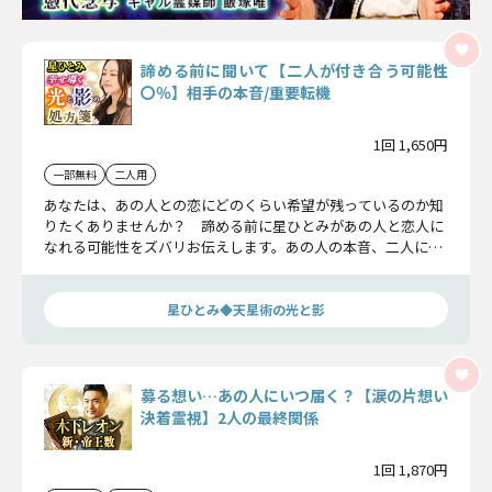
諦める前に聞いて【二人が付き合う可能性
〇％】相手の本音/重要転機
1回 1,650円
一部無料
二人用
あなたは、あの人との恋にどのくらい希望が残っているのか知
りたくありませんか？ 諦める前に星ひとみがあの人と恋人に
なれる可能性をズバリお伝えします。あの人の本音、二人に訪
れる大事な転機もお教えしましょう。
星ひとみ◆天星術の光と影
募る想い…あの人にいつ届く？【涙の片想い
決着霊視】2人の最終関係
1回 1,870円