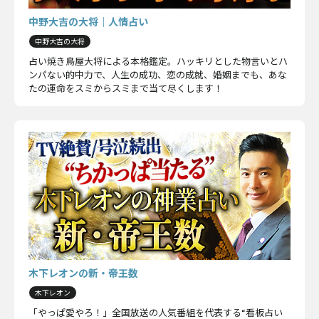
中野大吉の大将｜人情占い
中野大吉の大将
占い焼き鳥屋大将による本格鑑定。ハッキリとした物言いとハ
ンパない的中力で、人生の成功、恋の成就、婚姻までも、あな
たの運命をスミからスミまで当て尽くします！
木下レオンの新・帝王数
木下レオン
「やっぱ愛やろ！」全国放送の人気番組を代表する“看板占い