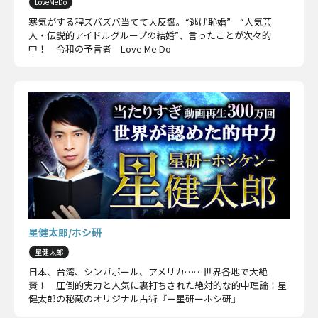
LoveMeDo
寒気がする程ズバズバ当てて大反響。“逃げ恥婚” “人気芸
人・伝説的アイドルグループの結婚”、言ったことが次々的
中！ 令和の予言者 Love Me Do
星健太郎/ホシ研
星健太郎
日本、台湾、シンガポール、アメリカ……世界各地で大絶
賛！ 圧倒的実力と人気に裏打ちされた絶対的な的中理論！星
健太郎の秘蔵のオリジナル占術『ー星研ーホシ研』