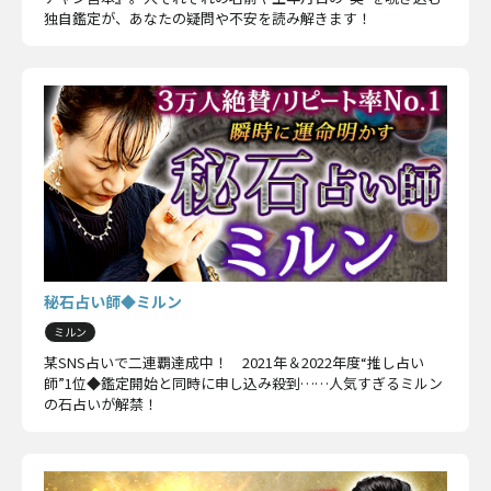
独自鑑定が、あなたの疑問や不安を読み解きます！
秘石占い師◆ミルン
ミルン
某SNS占いで二連覇達成中！ 2021年＆2022年度“推し占い
師”1位◆鑑定開始と同時に申し込み殺到……人気すぎるミルン
の石占いが解禁！