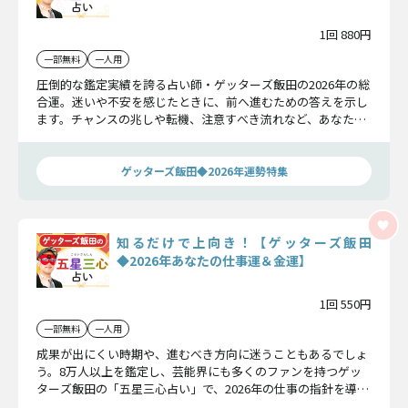
1回 880円
一部無料
一人用
圧倒的な鑑定実績を誇る占い師・ゲッターズ飯田の2026年の総
合運。迷いや不安を感じたときに、前へ進むための答えを示し
ます。チャンスの兆しや転機、注意すべき流れなど、あなたに
必要な要素を整理し、2026年を好転へと導くための最適な判断
と行動のヒントをお届けします。
ゲッターズ飯田◆2026年運勢特集
知るだけで上向き！【ゲッターズ飯田
◆2026年あなたの仕事運＆金運】
1回 550円
一部無料
一人用
成果が出にくい時期や、進むべき方向に迷うこともあるでしょ
う。8万人以上を鑑定し、芸能界にも多くのファンを持つゲッ
ターズ飯田の「五星三心占い」で、2026年の仕事の指針を導き
出します。あなたの仕事環境や人間関係、評価や収入の変化な