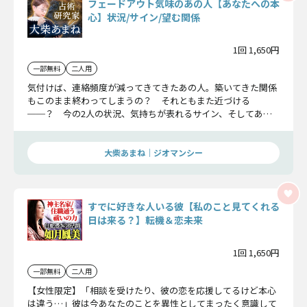
フェードアウト気味のあの人【あなたへの本
心】状況/サイン/望む関係
1回 1,650円
一部無料
二人用
気付けば、連絡頻度が減ってきてきたあの人。築いてきた関係
もこのまま終わってしまうの？ それともまた近づける
──？ 今の2人の状況、気持ちが表れるサイン、そしてあの
人が求める距離感を、丁寧に明かします。
大柴あまね｜ジオマンシー
すでに好きな人いる彼【私のこと見てくれる
日は来る？】転機＆恋未来
1回 1,650円
一部無料
二人用
【女性限定】「相談を受けたり、彼の恋を応援してるけど本心
は違う…」彼は今あなたのことを異性としてまったく意識して