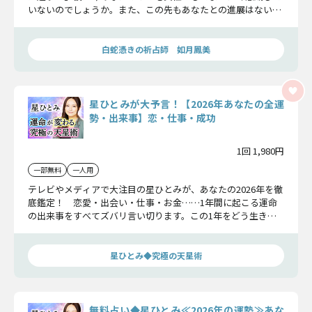
いないのでしょうか。また、この先もあなたとの進展はないの
でしょうか。彼の本心を確かめてみましょう。
白蛇憑きの祈占師 如月鳳美
星ひとみが大予言！【2026年あなたの全運
勢・出来事】恋・仕事・成功
1回 1,980円
一部無料
一人用
テレビやメディアで大注目の星ひとみが、あなたの2026年を徹
底鑑定！ 恋愛・出会い・仕事・お金……1年間に起こる運命
の出来事をすべてズバリ言い切ります。この1年をどう生き抜
き、どんな幸せをつかむのか。この鑑定であなたの2026年を開
運へ導きます！
星ひとみ◆究極の天星術
無料占い◆星ひとみ≪2026年の運勢≫あな