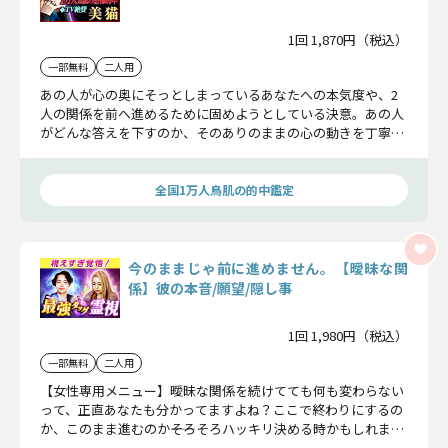
1回 1,870円（税込）
一部無料
二人用
あの人が心の奥にそっとしまっているあなたへの本気度や、2
人の関係を前へ進めるために固めようとしている決意。あの人
がどんな答えを下すのか、そのありのままの心の動きを丁寧に
読み解いていきましょう。
全国1万人鳥肌の的中鑑定
今のままじゃ前に進めません。【曖昧な関
係】彼の本音/願望/隠し事
1回 1,980円（税込）
一部無料
二人用
【女性専用メニュー】曖昧な関係を続けてても何も変わらない
って、正直あなたも分かってますよね？ここで終わりにするの
か、このまま進むのか――そろそろハッキリ決める時かもしれませ
ん。彼の本音も、胸の内に隠してる気持ちも、私たちが全部ま