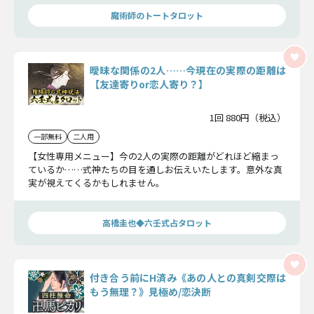
きかまでを教えます。
魔術師のトートタロット
曖昧な関係の2人……今現在の実際の距離は
【友達寄りor恋人寄り？】
1回 880円（税込）
一部無料
二人用
【女性専用メニュー】今の2人の実際の距離がどれほど縮まっ
ているか……式神たちの目を通しお伝えいたします。意外な真
実が視えてくるかもしれません。
高橋圭也◆六壬式占タロット
付き合う前にH済み《あの人との真剣交際は
もう無理？》見極め/恋決断