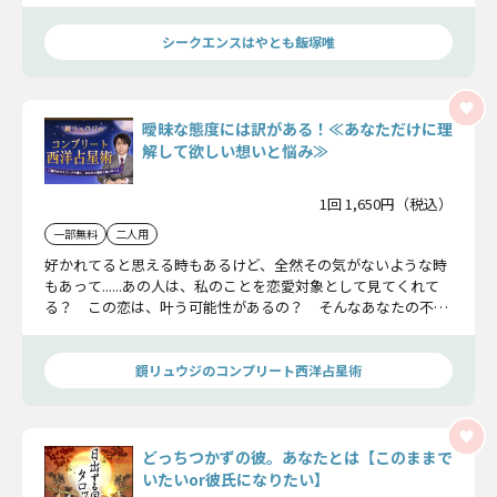
とめてお伝えしますね。
シークエンスはやとも飯塚唯
曖昧な態度には訳がある！≪あなただけに理
解して欲しい想いと悩み≫
1回 1,650円（税込）
一部無料
二人用
好かれてると思える時もあるけど、全然その気がないような時
もあって......あの人は、私のことを恋愛対象として見てくれて
る？ この恋は、叶う可能性があるの？ そんなあなたの不安
を鏡リュウジが払拭！ 曖昧に見えるあの人の態度の理由や恋
の転機を教えます。
鏡リュウジのコンプリート西洋占星術
どっちつかずの彼。あなたとは【このままで
いたいor彼氏になりたい】