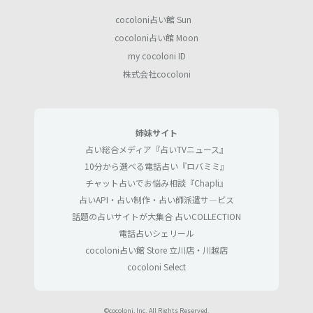
cocoloni占い館 Sun
cocoloni占い館 Moon
my cocoloni ID
株式会社cocoloni
姉妹サイト
占い総合メディア『占いTVニュース』
10分から選べる電話占い『ロバミミ』
チャット占いでお悩み相談『Chapli』
占いAPI・占い制作・占い師派遣サ―ビス
話題の占いサイトが大集合 占いCOLLECTION
電話占いシェリール
cocoloni占い館 Store 立川店・川越店
cocoloni Select
©cocoloni, Inc. All Rights Reserved.