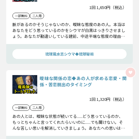
1回 1,650円（税込）
一部無料
二人用
脈があるのかそうじゃないのか、曖昧な態度のあの人。本当は
あなたをどう思っているのかをシウマが白黒はっきりさせまし
ょう。あなたが勘違いしている建前、中途半端な態度の理由、
隠している本音を明らかに。この恋がどんな決着をつけるのか
もきちんとお話ししますよ。
琉球風水志シウマ◆琉球秘術
曖昧な関係の恋◆あの人が求める恋愛・関
係・苦恋脱出のタイミング
1回 1,320円（税込）
一部無料
二人用
あの人とは、曖昧な状態が続いてる......どう思っているのか、
もっとちゃんと言ってくれたらいいのに......でも聞けない。そ
んな苦しい思いを解消していきましょう。あなたへの思いはも
ちろん。この関係が変わるきっかけや恋を進展させるか待つべ