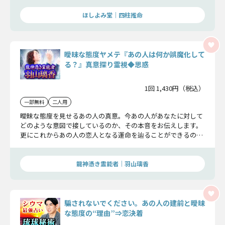
ほしよみ堂｜四柱推命
曖昧な態度ヤメテ『あの人は何か誤魔化して
る？』真意探り霊視◆思惑
1回 1,430円（税込）
一部無料
二人用
曖昧な態度を見せるあの人の真意。今あの人があなたに対して
どのような意図で接しているのか、その本音をお伝えします。
更にこれからあの人の恋人となる運命を辿ることができるの
か、その真相をお話します。
龍神憑き霊能者｜羽山璃香
騙されないでください。あの人の建前と曖昧
な態度の“理由”⇒恋決着