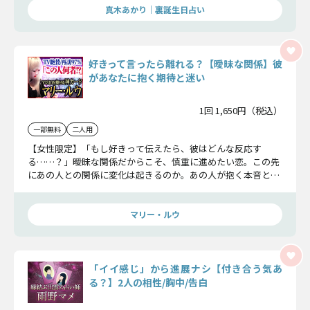
真木あかり｜裏誕生日占い
好きって言ったら離れる？【曖昧な関係】彼
があなたに抱く期待と迷い
1回 1,650円（税込）
一部無料
二人用
【女性限定】「もし好きって伝えたら、彼はどんな反応す
る……？」曖昧な関係だからこそ、慎重に進めたい恋。この先
にあの人との関係に変化は起きるのか。あの人が抱く本音と真
意を紐解き、2人の恋未来をお伝えしましょう。
マリー・ルウ
「イイ感じ」から進展ナシ【付き合う気あ
る？】2人の相性/胸中/告白