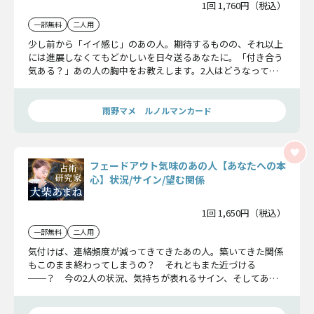
1回 1,760円（税込）
一部無料
二人用
少し前から「イイ感じ」のあの人。期待するものの、それ以上
には進展しなくてもどかしいを日々送るあなたに。「付き合う
気ある？」あの人の胸中をお教えします。2人はどうなってい
くか、視えたことをお教えします。
雨野マメ ルノルマンカード
フェードアウト気味のあの人【あなたへの本
心】状況/サイン/望む関係
1回 1,650円（税込）
一部無料
二人用
気付けば、連絡頻度が減ってきてきたあの人。築いてきた関係
もこのまま終わってしまうの？ それともまた近づける
──？ 今の2人の状況、気持ちが表れるサイン、そしてあの
人が求める距離感を、丁寧に明かします。