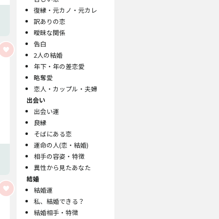
復縁・元カノ・元カレ
訳ありの恋
曖昧な関係
告白
2人の結婚
年下・年の差恋愛
略奪愛
恋人・カップル・夫婦
出会い
出会い運
良縁
そばにある恋
運命の人(恋・結婚)
相手の容姿・特徴
異性から見たあなた
結婚
結婚運
私、結婚できる？
結婚相手・特徴