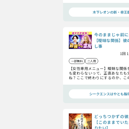
関係を深めて下さい。告白までの
が始まります。
木下レオンの新・帝王
今のままじゃ前に
【曖昧な関係】彼の
し事
1回 
一部無料
二人用
【女性専用メニュー】曖昧な関係
も変わらないって、正直あなたも
ね？ここで終わりにするのか、この
そろそろハッキリ決める時かもし
本音も、胸の内に隠してる気持ち
部まとめてお伝えしますね。
シークエンスはやとも飯
どっちつかずの彼
【このままでいた
りたい】