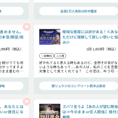
カウントダウン
か、そのありのままの心の動きを丁寧に読み解い
ていきましょう。
数
全国1万人鳥肌の的中鑑定
進めません。
曖昧な態度には訳がある！≪あな
本音/願望/隠
ただけに理解して欲しい想いと悩
み≫
1,980円（税込）
1回 1,650円（税込）
一部無料
二人用
を続けてても何
好かれてると思える時もあるけど、全然その気がな
分かってますよ
いような時もあって......あの人は、私のことを恋愛
まま進むのか――
対象として見てくれてる？ この恋は、叶う可能
れません。彼の
性があるの？ そんなあなたの不安を鏡リュウジ
も、私たちが全
が払拭！ 曖昧に見えるあの人の態度の理由や恋
の転機を教えます。
塚唯
鏡リュウジのコンプリート西洋占星術
。あなたとは
ズバリ言うよ【あの人が望む関係
いor彼氏にな
は⇒今のままor恋人関係】格付/
展開