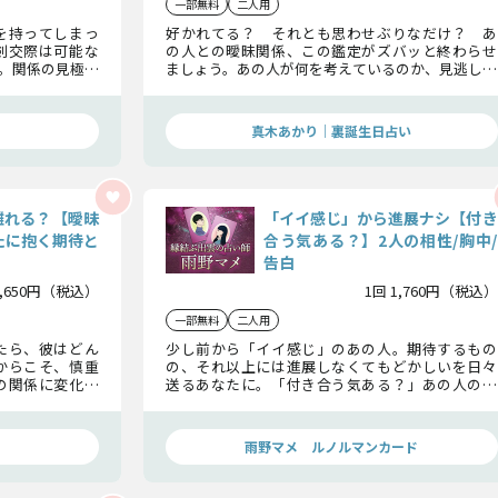
一部無料
二人用
を持ってしまっ
好かれてる？ それとも思わせぶりなだけ？ あ
剣交際は可能な
の人との曖昧関係、この鑑定がズバッと終わらせ
。関係の見極め
ましょう。あの人が何を考えているのか、見逃して
えいたしますの
はいけないサインや未来の行動まで、包み隠さずに
お話していきます。
真木あかり｜裏誕生日占い
離れる？【曖昧
「イイ感じ」から進展ナシ【付き
たに抱く期待と
合う気ある？】2人の相性/胸中/
告白
1,650円（税込）
1回 1,760円（税込）
一部無料
二人用
たら、彼はどん
少し前から「イイ感じ」のあの人。期待するもの
からこそ、慎重
の、それ以上には進展しなくてもどかしいを日々
の関係に変化は
送るあなたに。「付き合う気ある？」あの人の胸
意を紐解き、2
中をお教えします。2人はどうなっていくか、視え
たことをお教えします。
雨野マメ ルノルマンカード