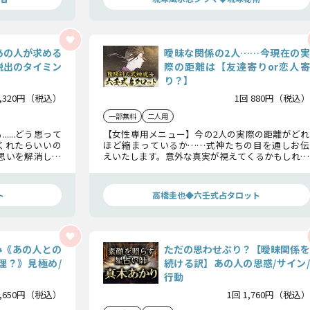
あの人が求める
曖昧な関係の2人……今現在の実
脱出のタイミン
際の距離は【友達寄りor恋人寄
り？】
1,320円（税込）
1回 880円（税込）
一部無料
二人用
....どう思って
【女性専用メニュー】今の2人の実際の距離がどれ
くれたらいいの
ほど縮まっているか……式神たちの目を通しお伝
しい思いを解消して
えいたします。意外な真実が視えてくるかもしれま
ちろん。この関
せん。
せるか待つべき
ト
高橋圭也◆六壬式占タロット
み《あの人との
ただの思わせぶり？【曖昧関係を
理？》見極め/
続ける訳】あの人の思惑/サイン/
行動
1,650円（税込）
1回 1,760円（税込）