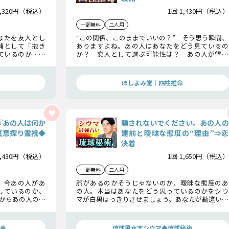
1,320円（税込）
1回 1,430円（税込）
一部無料
二人用
なたを友人とし
“この関係、このままでいいの？” そう思う瞬間、
補として「抱き
ありますよね。あの人はあなたをどう見ているの
ているのか……
か？ 恋人として選ぶ可能性は？ あの人が望む
未来を知れば、あなたが次にすべきことも見えて
きますよ。
ほしよみ堂｜四柱推命
『あの人は何か
騙されないでください。あの人の
真意探り霊視◆
建前と曖昧な態度の“理由”⇒恋
決着
1,430円（税込）
1回 1,650円（税込）
一部無料
二人用
。今あの人があ
脈があるのかそうじゃないのか、曖昧な態度のあ
しているのか、
の人。本当はあなたをどう思っているのかをシウ
からあの人の恋
マが白黒はっきりさせましょう。あなたが勘違いし
のか、その真相
ている建前、中途半端な態度の理由、隠している
本音を明らかに。この恋がどんな決着をつけるの
かもきちんとお話ししますよ。
香
琉球風水志シウマ◆琉球秘術