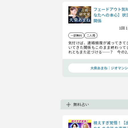
フェードアウト気
なたへの本心】状況
関係
1回 
一部無料
二人用
気付けば、連絡頻度が減ってきて
いてきた関係もこのまま終わって
れともまた近づける──？ 今の2
ちが表れるサイン、そしてあの人
を、丁寧に明かします。
大柴あまね｜ジオマンシ
無料占い
視えすぎ覚悟！【