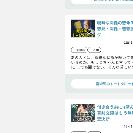
曖昧な関係の恋◆
恋愛・関係・苦恋
グ
1回 
一部無料
二人用
あの人とは、曖昧な状態が続いてる..
いるのか、もっとちゃんと言って
に......でも聞けない。そんな苦
いきましょう。あなたへの思いはも
係が変わるきっかけや恋を進展さ
かまでを教えます。
魔術師のトートタロッ
付き合う前にH済
真剣交際はもう無
恋決断
1回 