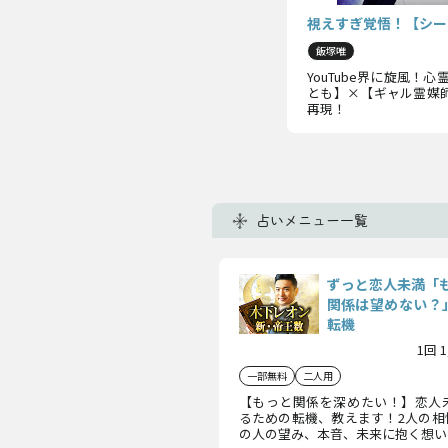
視えすぎ覚悟！【シー
飯塚唯
YouTube界に旋風
とも】×【ギャル霊媒
再現！
占いメニュー一覧
ずっと恋人未満「
関係は望めない？
転機
1回 
一部無料
二人用
【もっと関係を深めたい！】恋人
るための転機、教えます！2人の相
の人の望み、本音、未来に抱く想い