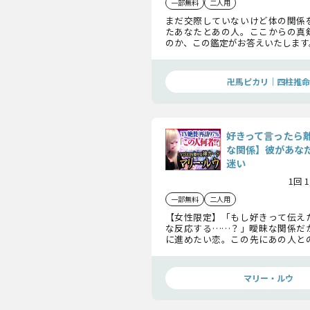
一部無料
二人用
まだ交際していないけど体の関係
たあなたとあの人。ここからの真
のか、この鑑定がお答えいたします
方、最終的な決断についてもお伝
で見逃し厳禁ですよ。
卍馬ピカリ｜四柱推命
好きって言ったら
な関係】彼があな
迷い
1回 
一部無料
二人用
【女性限定】「もし好きって伝え
な反応する……？」曖昧な関係だ
に進めたい恋。この先にあの人と
起きるのか。あの人が抱く本音と真
人の恋未来をお伝えしましょう。
マリー・ルウ