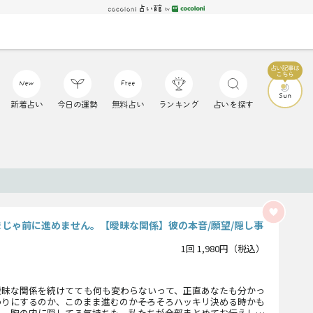
新着占い
今日の運勢
無料占い
ランキング
占いを探す
まじゃ前に進めません。【曖昧な関係】彼の本音/願望/隠し事
1回 1,980円（税込）
曖昧な関係を続けてても何も変わらないって、正直あなたも分かっ
りにするのか、このまま進むのか――そろそろハッキリ決める時かも
も、胸の内に隠してる気持ちも、私たちが全部まとめてお伝えしま