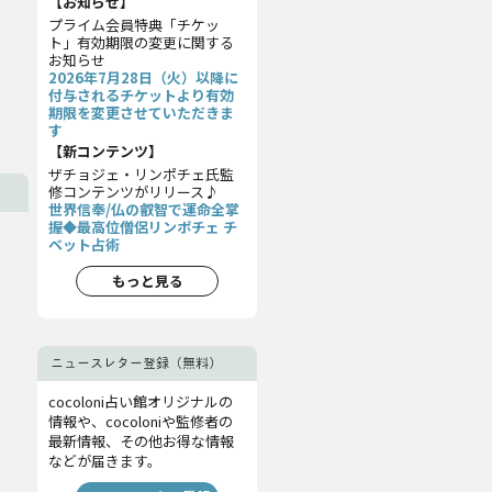
【お知らせ】
プライム会員特典「チケッ
ト」有効期限の変更に関する
お知らせ
2026年7月28日（火）以降に
付与されるチケットより有効
期限を変更させていただきま
す
【新コンテンツ】
ザチョジェ・リンポチェ氏監
修コンテンツがリリース♪
世界信奉/仏の叡智で運命全掌
握◆最高位僧侶リンポチェ チ
ベット占術
もっと見る
ニュースレター登録（無料）
cocoloni占い館オリジナルの
情報や、cocoloniや監修者の
最新情報、その他お得な情報
などが届きます。