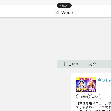
本格占い
占いメニュー紹介
今のま
一部無料
二人用
【女性専用メニュー】
てますよね？ここで終わ
しれません。彼の本音