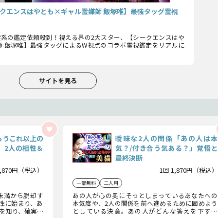
クエンスはやとも×ギャル霊媒師 飯塚唯】最強タッグ霊視
！心霊系の鑑定依頼殺到！視える界の2大スター、【シークエンスはや
師 飯塚唯】最強タッグによるW視点のコラボ霊視鑑定をリアルに
サイトを見る
もうこれ以上の
曖昧な2人の関係「あの人は本
」2人の相性＆
気？/付き合う気ある？」覚悟と
最終決断
1,870円（税込）
1回 1,870円（税込）
一部無料
二人用
未満から脱却す
あの人が心の奥にそっとしまっているあなたへの
性に始まり、あ
本気度や、2人の関係を前へ進めるために固めよう
を知り、確実に
としている決意。あの人がどんな答えを下すの