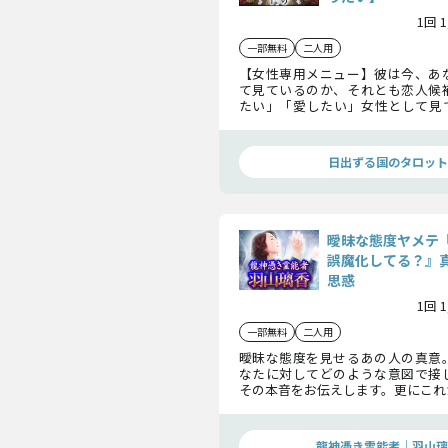
1回 
一部無料
二人用
【女性専用メニュー】彼は今、あ
て見ているのか、それとも恋人候
たい」「愛したい」女性として見
彼の望みを赤裸々に暴きます。
日出ずる国のタロット
曖昧な態度ヤメテ
誤魔化してる？』
思惑
1回 
一部無料
二人用
曖昧な態度を見せるあの人の真意
なたに対してどのような意図で接
その本音をお伝えします。更にこれ
人となる運命を辿ることができる
をお話します。
龍神憑き霊能者｜羽山璃