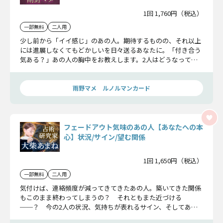
1回 1,760円（税込）
一部無料
二人用
少し前から「イイ感じ」のあの人。期待するものの、それ以上
には進展しなくてもどかしいを日々送るあなたに。「付き合う
気ある？」あの人の胸中をお教えします。2人はどうなってい
くか、視えたことをお教えします。
雨野マメ ルノルマンカード
フェードアウト気味のあの人【あなたへの本
心】状況/サイン/望む関係
1回 1,650円（税込）
一部無料
二人用
気付けば、連絡頻度が減ってきてきたあの人。築いてきた関係
もこのまま終わってしまうの？ それともまた近づける
──？ 今の2人の状況、気持ちが表れるサイン、そしてあの
人が求める距離感を、丁寧に明かします。