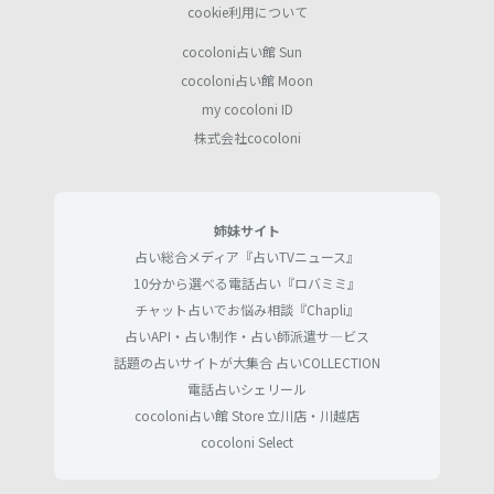
cookie利用について
cocoloni占い館 Sun
cocoloni占い館 Moon
my cocoloni ID
株式会社cocoloni
姉妹サイト
占い総合メディア『占いTVニュース』
10分から選べる電話占い『ロバミミ』
チャット占いでお悩み相談『Chapli』
占いAPI・占い制作・占い師派遣サ―ビス
話題の占いサイトが大集合 占いCOLLECTION
電話占いシェリール
cocoloni占い館 Store 立川店・川越店
cocoloni Select