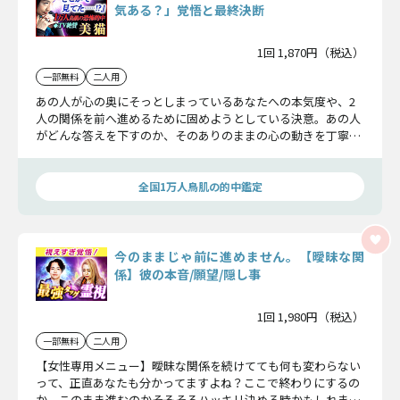
気ある？」覚悟と最終決断
1回 1,870円（税込）
一部無料
二人用
あの人が心の奥にそっとしまっているあなたへの本気度や、2
人の関係を前へ進めるために固めようとしている決意。あの人
がどんな答えを下すのか、そのありのままの心の動きを丁寧に
読み解いていきましょう。
全国1万人鳥肌の的中鑑定
今のままじゃ前に進めません。【曖昧な関
係】彼の本音/願望/隠し事
1回 1,980円（税込）
一部無料
二人用
【女性専用メニュー】曖昧な関係を続けてても何も変わらない
って、正直あなたも分かってますよね？ここで終わりにするの
か、このまま進むのか――そろそろハッキリ決める時かもしれませ