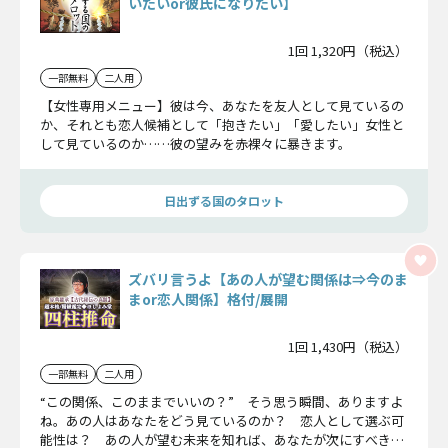
いたいor彼氏になりたい】
1回 1,320円（税込）
一部無料
二人用
【女性専用メニュー】彼は今、あなたを友人として見ているの
か、それとも恋人候補として「抱きたい」「愛したい」女性と
して見ているのか……彼の望みを赤裸々に暴きます。
日出ずる国のタロット
ズバリ言うよ【あの人が望む関係は⇒今のま
まor恋人関係】格付/展開
1回 1,430円（税込）
一部無料
二人用
“この関係、このままでいいの？” そう思う瞬間、ありますよ
ね。あの人はあなたをどう見ているのか？ 恋人として選ぶ可
能性は？ あの人が望む未来を知れば、あなたが次にすべきこ