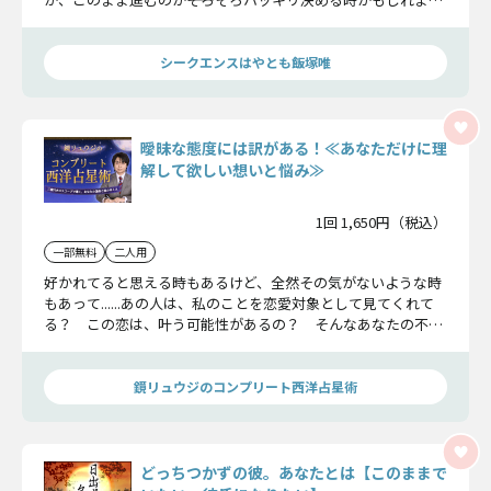
ん。彼の本音も、胸の内に隠してる気持ちも、私たちが全部ま
とめてお伝えしますね。
シークエンスはやとも飯塚唯
曖昧な態度には訳がある！≪あなただけに理
解して欲しい想いと悩み≫
1回 1,650円（税込）
一部無料
二人用
好かれてると思える時もあるけど、全然その気がないような時
もあって......あの人は、私のことを恋愛対象として見てくれて
る？ この恋は、叶う可能性があるの？ そんなあなたの不安
を鏡リュウジが払拭！ 曖昧に見えるあの人の態度の理由や恋
の転機を教えます。
鏡リュウジのコンプリート西洋占星術
どっちつかずの彼。あなたとは【このままで