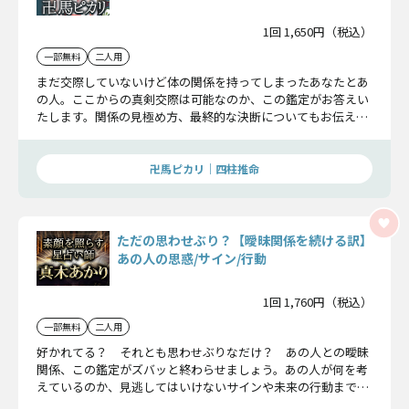
1回 1,650円（税込）
一部無料
二人用
まだ交際していないけど体の関係を持ってしまったあなたとあ
の人。ここからの真剣交際は可能なのか、この鑑定がお答えい
たします。関係の見極め方、最終的な決断についてもお伝えい
たしますので見逃し厳禁ですよ。
卍馬ピカリ｜四柱推命
ただの思わせぶり？【曖昧関係を続ける訳】
あの人の思惑/サイン/行動
1回 1,760円（税込）
一部無料
二人用
好かれてる？ それとも思わせぶりなだけ？ あの人との曖昧
関係、この鑑定がズバッと終わらせましょう。あの人が何を考
えているのか、見逃してはいけないサインや未来の行動まで、
包み隠さずにお話していきます。