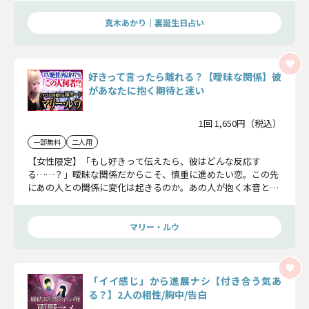
真木あかり｜裏誕生日占い
好きって言ったら離れる？【曖昧な関係】彼
があなたに抱く期待と迷い
1回 1,650円（税込）
一部無料
二人用
【女性限定】「もし好きって伝えたら、彼はどんな反応す
る……？」曖昧な関係だからこそ、慎重に進めたい恋。この先
にあの人との関係に変化は起きるのか。あの人が抱く本音と真
意を紐解き、2人の恋未来をお伝えしましょう。
マリー・ルウ
「イイ感じ」から進展ナシ【付き合う気あ
る？】2人の相性/胸中/告白