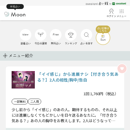
本格占い
ログイン
メニュー
新着占い
今日の運勢
無料占い
ランキング
占いを探す
メニュー紹介
「イイ感じ」から進展ナシ【付き合う気あ
る？】2人の相性/胸中/告白
1回 1,760円（税込）
一部無料
二人用
少し前から「イイ感じ」のあの人。期待するものの、それ以上
には進展しなくてもどかしいを日々送るあなたに。「付き合う
気ある？」あの人の胸中をお教えします。2人はどうなってい
くか、視えたことをお教えします。