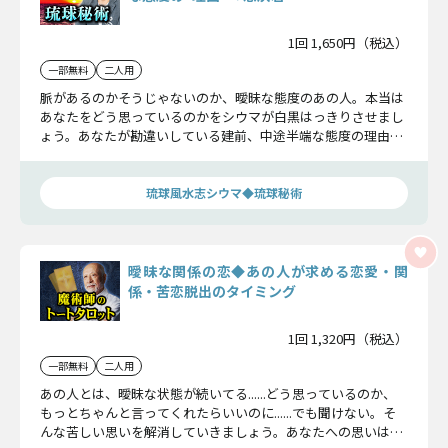
1回 1,650円（税込）
一部無料
二人用
脈があるのかそうじゃないのか、曖昧な態度のあの人。本当は
あなたをどう思っているのかをシウマが白黒はっきりさせまし
ょう。あなたが勘違いしている建前、中途半端な態度の理由、
隠している本音を明らかに。この恋がどんな決着をつけるのか
もきちんとお話ししますよ。
琉球風水志シウマ◆琉球秘術
曖昧な関係の恋◆あの人が求める恋愛・関
係・苦恋脱出のタイミング
1回 1,320円（税込）
一部無料
二人用
あの人とは、曖昧な状態が続いてる......どう思っているのか、
もっとちゃんと言ってくれたらいいのに......でも聞けない。そ
んな苦しい思いを解消していきましょう。あなたへの思いはも