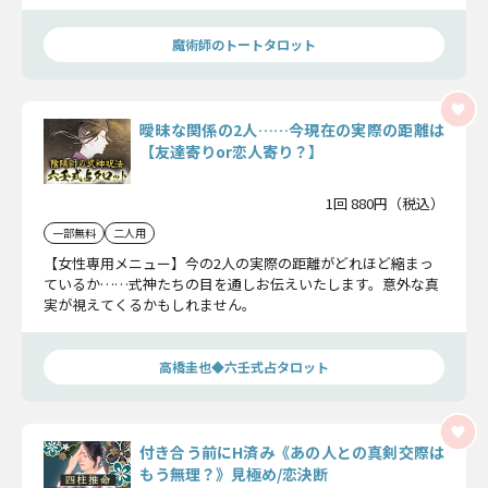
ちろん。この関係が変わるきっかけや恋を進展させるか待つべ
きかまでを教えます。
魔術師のトートタロット
曖昧な関係の2人……今現在の実際の距離は
【友達寄りor恋人寄り？】
1回 880円（税込）
一部無料
二人用
【女性専用メニュー】今の2人の実際の距離がどれほど縮まっ
ているか……式神たちの目を通しお伝えいたします。意外な真
実が視えてくるかもしれません。
高橋圭也◆六壬式占タロット
付き合う前にH済み《あの人との真剣交際は
もう無理？》見極め/恋決断