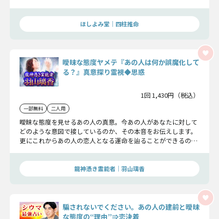
とも見えてきますよ。
ほしよみ堂｜四柱推命
曖昧な態度ヤメテ『あの人は何か誤魔化して
る？』真意探り霊視◆思惑
1回 1,430円（税込）
一部無料
二人用
曖昧な態度を見せるあの人の真意。今あの人があなたに対して
どのような意図で接しているのか、その本音をお伝えします。
更にこれからあの人の恋人となる運命を辿ることができるの
か、その真相をお話します。
龍神憑き霊能者｜羽山璃香
騙されないでください。あの人の建前と曖昧
な態度の“理由”⇒恋決着