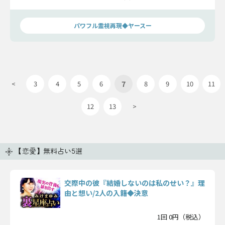
後の姿なのか視ていきましょう。
パワフル霊視再現◆ヤースー
7
<
3
4
5
6
8
9
10
11
12
13
>
【恋愛】無料占い5選
交際中の彼『結婚しないのは私のせい？』理
由と想い/2人の入籍◆決意
1回 0円（税込）