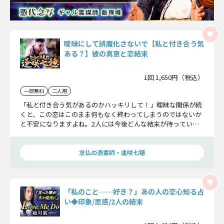
曖昧にして誤魔化さないで【私と付き合う気
ある？】彼の真意と恋結末
1回 1,650円（税込）
一部無料
二人用
「私と付き合う気があるのかハッキリして！」曖昧な関係が続
くと、この恋はこのまま何もなく終わってしまうのではないか
と不安になりますよね。2人には今後どんな結末が待っている
のか、あの人の真意に迫ります。
念仏の憑霊師・逢咲七穂
「私のこと……好き？」あの人の恋心知る占
い◆印象/思惑/2人の結末