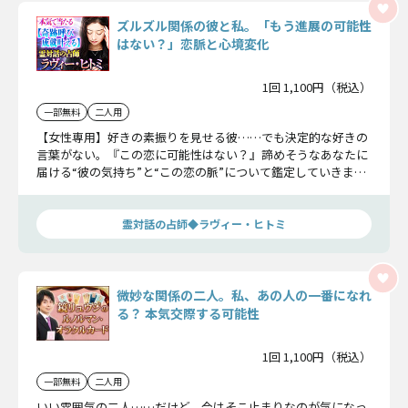
ズルズル関係の彼と私。「もう進展の可能性
はない？」恋脈と心境変化
1回 1,100円（税込）
一部無料
二人用
【女性専用】好きの素振りを見せる彼……でも決定的な好きの
言葉がない。『この恋に可能性はない？』諦めそうなあなたに
届ける“彼の気持ち”と“この恋の脈”について鑑定していきま
す。心の準備は宜しいですか？
霊対話の占師◆ラヴィー・ヒトミ
微妙な関係の二人。私、あの人の一番になれ
る？ 本気交際する可能性
1回 1,100円（税込）
一部無料
二人用
いい雰囲気の二人……だけど、今はそこ止まりなのが気になっ