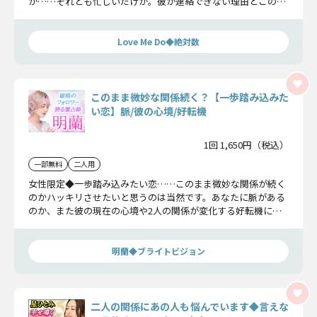
か……それとも忙しいだけか。彼が連絡できない理由とこの恋
の脈有無について丁寧にお伝えしていきますよ。
Love Me Do◆絶対数
このまま微妙な関係続く？【一歩踏み込みた
い恋】脈/彼の心境/好転機
1回 1,650円（税込）
一部無料
二人用
女性限定◆一歩踏み込みたい恋……このまま微妙な関係が続く
のかハッキリさせたいと思うのは当然です。あなたに脈がある
のか、また彼の現在の心境や2人の関係が変化する好転機につ
いてを一つずつ明らかにしていきましょう。
明蘭◆ブライトビジョン
二人の関係にあの人も悩んでいます◆言えな