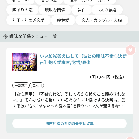
訳ありの恋
曖昧な関係
告白
2人の結婚
年下・年の差恋愛
略奪愛
恋人・カップル・夫婦
曖昧な関係メニュー一覧
いい加減答え出して【彼との曖昧不倫◇決断
占】抱く愛本音/覚悟/最後
1回 1,650円（税込）
一部無料
二人用
【女性専用】『不倫だけど、愛してるから彼のこと諦めきれな
い。』そんな想いを抱いているあなたにお届けする決断占。愛
する彼が抱く“あなたへの愛本音”を探りつつ2人が迎える結論
までお教えいたします。
関西屈指の霊話師◆不動貞尊