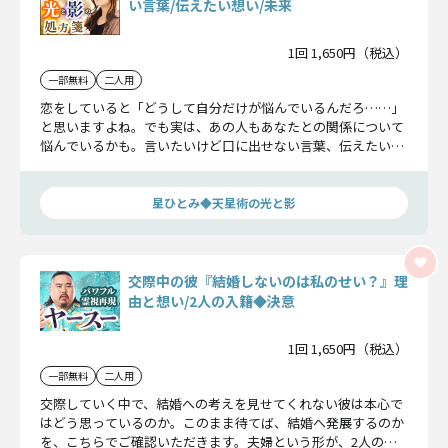
い言葉/伝えたい想い/未来
1回 1,650円（税込）
一部無料
二人用
恋をしていると「どうして自分だけが悩んでいるんだろ……」
と思いますよね。でも実は、あの人もあなたとの関係について
悩んでいるかも。言いたいけど口に出せない言葉、伝えたいの
に送れないメッセージ……など、あの人の本当の気持ちを星ひ
とみが全てお話ししましょう。
星ひとみ◆天星術の光と影
交際中の彼『結婚しないのは私のせい？』理
由と想い/2人の入籍◆決意
1回 1,650円（税込）
一部無料
二人用
交際していく中で、結婚への考えを見せてくれない彼は本心で
はどう思っているのか。このまま待てば、結婚へ発展するのか
を、こちらでご確認いただきます。夫婦という形が、2人の最