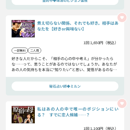
全的中◆珠清のビジョン霊視
煮え切らない関係、それでも好き。相手はあ
なたを【好きor興味ない】
1回 1,650円（税込）
一部無料
二人用
好きな人だからこそ、「相手の心の中や考え」が分かったら
な……って、思うことがあるのではないでしょうか。あなたが
あの人の気持ちを本当に“知りたい”と思い、覚悟があるのなら
今、その真実を全て明かします。
秘石占い師◆ミルン
私はあの人の中で唯一のポジションにい
る？ すでに恋人候補……？
1回 1,100円（税込）