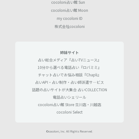
cocoloni占い館 Sun
cocoloni占い館 Moon
my cocoloni ID
株式会社cocoloni
姉妹サイト
占い総合メディア『占いTVニュース』
10分から選べる電話占い『ロバミミ』
チャット占いでお悩み相談『Chapli』
占いAPI・占い制作・占い師派遣サ―ビス
話題の占いサイトが大集合 占いCOLLECTION
電話占いシェリール
cocoloni占い館 Store 立川店・川越店
cocoloni Select
©cocoloni, Inc. All Rights Reserved.