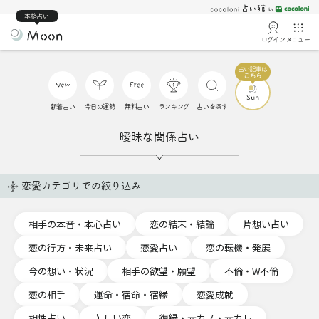
本格占い
ログイン
メニュー
新着占い
今日の運勢
無料占い
ランキング
占いを探す
曖昧な関係占い
恋愛カテゴリでの絞り込み
相手の本音・本心占い
恋の結末・結論
片想い占い
恋の行方・未来占い
恋愛占い
恋の転機・発展
今の想い・状況
相手の欲望・願望
不倫・W不倫
恋の相手
運命・宿命・宿縁
恋愛成就
相性占い
苦しい恋
復縁・元カノ・元カレ