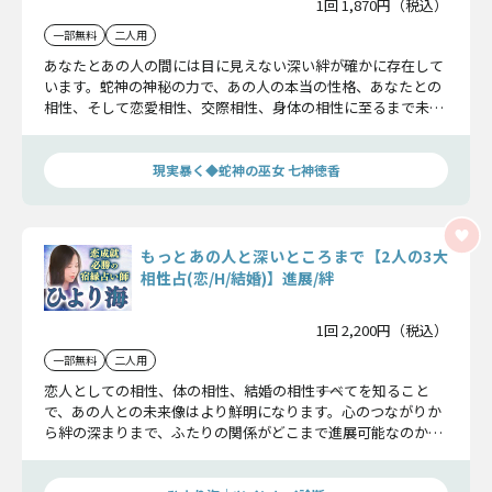
1回 1,870円（税込）
一部無料
二人用
あなたとあの人の間には目に見えない深い絆が確かに存在して
います。蛇神の神秘の力で、あの人の本当の性格、あなたとの
相性、そして恋愛相性、交際相性、身体の相性に至るまで未来
を完全に霊視します。
現実暴く◆蛇神の巫女 七神徳香
もっとあの人と深いところまで【2人の3大
相性占(恋/H/結婚)】進展/絆
1回 2,200円（税込）
一部無料
二人用
恋人としての相性、体の相性、結婚の相性――すべてを知ること
で、あの人との未来像はより鮮明になります。心のつながりか
ら絆の深まりまで、ふたりの関係がどこまで進展可能なのかを
詳細にお伝えします。