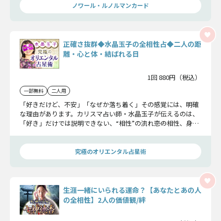
ノワール・ルノルマンカード
正確さ抜群◆水晶玉子の全相性占◆二人の距
離・心と体・結ばれる日
1回 880円（税込）
一部無料
二人用
「好きだけど、不安」「なぜか落ち着く」その感覚には、明確
な理由があります。カリスマ占い師・水晶玉子が伝えるのは、
「好き」だけでは説明できない、“相性”の流れ――恋の相性、身体
の相性、そして夫婦としての相性。二人の魂が共鳴するポイン
トを徹底的に占います。
究極のオリエンタル占星術
生涯一緒にいられる運命？【あなたとあの人
の全相性】2人の価値観/絆