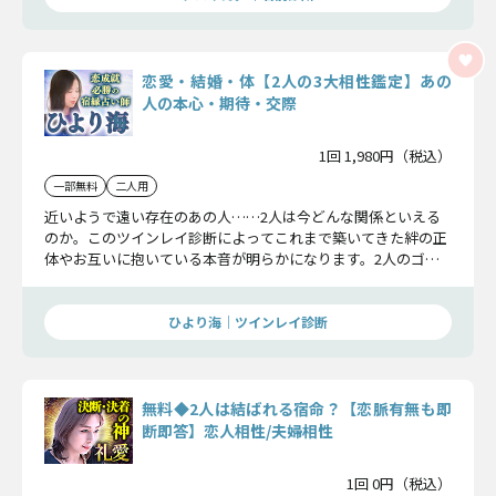
恋愛・結婚・体【2人の3大相性鑑定】あの
人の本心・期待・交際
1回 1,980円（税込）
一部無料
二人用
近いようで遠い存在のあの人……2人は今どんな関係といえる
のか。このツインレイ診断によってこれまで築いてきた絆の正
体やお互いに抱いている本音が明らかになります。2人のゴー
ルはもうそこまで来ているのです。
ひより海｜ツインレイ診断
無料◆2人は結ばれる宿命？【恋脈有無も即
断即答】恋人相性/夫婦相性
1回 0円（税込）