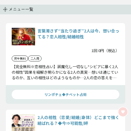
メニュー一覧
言葉濁さず“当たり過ぎ”2人は今、想い合っ
てる？恋人相性/結婚相性
1回 0円（税込）
完全無料
二人用
【完全無料※恋相性占い】誤魔化し一切なし“シビアに暴く2人
の相性”因果を紐解き明らかになる2人の真実…想いは通じてい
るのか、互いの相性はどのようなものか…2人の恋の答えをお
確かめください。
リンポチェ◆チベット占術
2人の相性（恋愛/結婚/身体）どこまで強く
結ばれる？◆今⇒可能性/絆