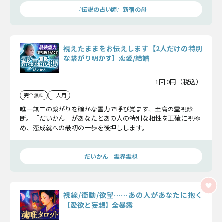
『伝説の占い師』新宿の母
視えたままをお伝えします【2人だけの特別
な繋がり明かす】恋愛/結婚
1回 0円（税込）
完全無料
二人用
唯一無二の繋がりを確かな霊力で呼び覚ます、至高の霊視診
断。「だいかん」があなたとあの人の特別な相性を正確に視極
め、恋成就への最初の一歩を後押しします。
だいかん｜霊界霊視
視線/衝動/欲望……あの人があなたに抱く
【愛欲と妄想】全暴露