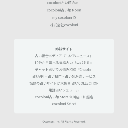
cocoloni占い館 Sun
cocoloni占い館 Moon
my cocoloni ID
株式会社cocoloni
姉妹サイト
占い総合メディア『占いTVニュース』
10分から選べる電話占い『ロバミミ』
チャット占いでお悩み相談『Chapli』
占いAPI・占い制作・占い師派遣サ―ビス
話題の占いサイトが大集合 占いCOLLECTION
電話占いシェリール
cocoloni占い館 Store 立川店・川越店
cocoloni Select
©cocoloni, Inc. All Rights Reserved.