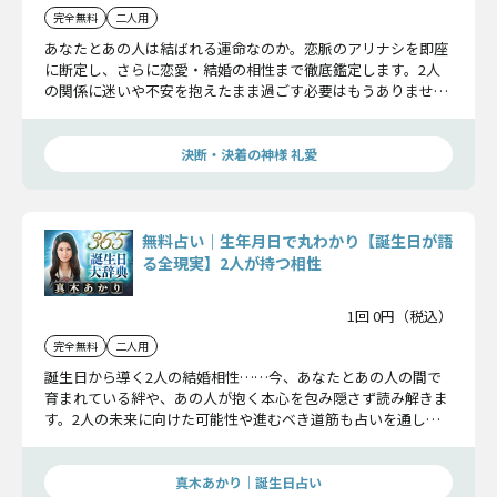
完全無料
二人用
あなたとあの人は結ばれる運命なのか。恋脈のアリナシを即座
に断定し、さらに恋愛・結婚の相性まで徹底鑑定します。2人
の関係に迷いや不安を抱えたまま過ごす必要はもうありませ
ん。しっかり確かめてください。
決断・決着の神様 礼愛
無料占い｜生年月日で丸わかり【誕生日が語
る全現実】2人が持つ相性
1回 0円（税込）
完全無料
二人用
誕生日から導く2人の結婚相性……今、あなたとあの人の間で
育まれている絆や、あの人が抱く本心を包み隠さず読み解きま
す。2人の未来に向けた可能性や進むべき道筋も占いを通して
お伝えしましょう。
真木あかり｜誕生日占い