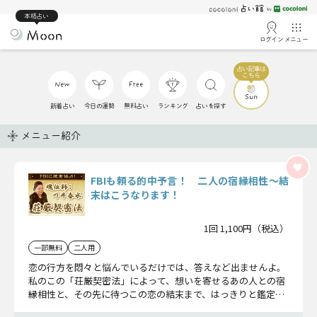
本格占い
ログイン
メニュー
新着占い
今日の運勢
無料占い
ランキング
占いを探す
メニュー紹介
FBIも頼る的中予言！ 二人の宿縁相性〜結
末はこうなります！
1回 1,100円（税込）
一部無料
二人用
恋の行方を悶々と悩んでいるだけでは、答えなど出ませんよ。
私のこの「荘厳契密法」によって、想いを寄せるあの人との宿
縁相性と、その先に待つこの恋の結末まで、はっきりと鑑定い
たしましょう。