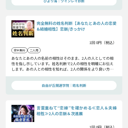
ひより海｜ツインレイ診断
完全無料の姓名判断【あなたとあの人の恋愛
&結婚相性】恋脈/きっかけ
1回 0円（税込）
完全無料
二人用
あなたとあの人の名前の相性はそのまま、2人の人としての相
性を指し示しています。姓名判断で2人の相性を明確にお伝え
します。あの人との相性を知れば、2人の関係をより良い方へ
導くことができます。
自由が丘開運学院│姓名判断
言霊重ねて“恋縁”を確かめる≪恋人＆夫婦
相性≫2人の恋脈＆次進展
1回 0円（税込）