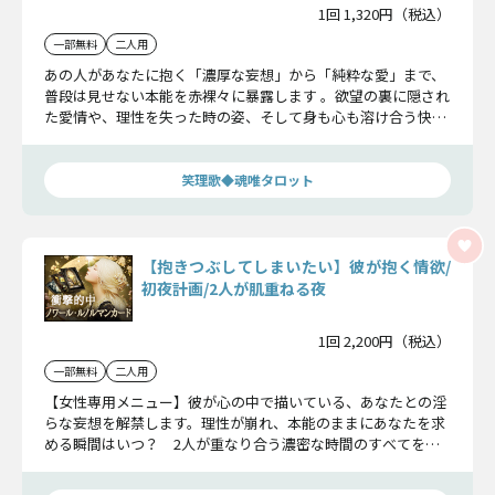
1回 1,320円（税込）
一部無料
二人用
あの人があなたに抱く「濃厚な妄想」から「純粋な愛」まで、
普段は見せない本能を赤裸々に暴露します 。欲望の裏に隠され
た愛情や、理性を失った時の姿、そして身も心も溶け合う快楽
と幸福の頂点をお見せします 。
笑理歌◆魂唯タロット
【抱きつぶしてしまいたい】彼が抱く情欲/
初夜計画/2人が肌重ねる夜
1回 2,200円（税込）
一部無料
二人用
【女性専用メニュー】彼が心の中で描いている、あなたとの淫
らな妄想を解禁します。理性が崩れ、本能のままにあなたを求
める瞬間はいつ？ 2人が重なり合う濃密な時間のすべてを、
赤裸々かつ鮮明に予言します。