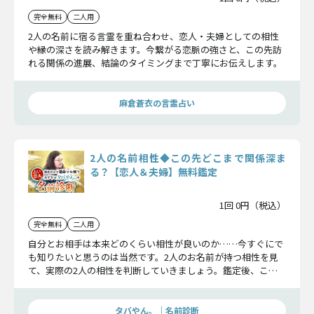
完全無料
二人用
2人の名前に宿る言霊を重ね合わせ、恋人・夫婦としての相性
や縁の深さを読み解きます。今繋がる恋脈の強さと、この先訪
れる関係の進展、結論のタイミングまで丁寧にお伝えします。
麻倉蒼衣の言霊占い
2人の名前相性◆この先どこまで関係深ま
る？【恋人＆夫婦】無料鑑定
1回 0円（税込）
完全無料
二人用
自分とお相手は本来どのくらい相性が良いのか……今すぐにで
も知りたいと思うのは当然です。2人のお名前が持つ相性を見
て、実際の2人の相性を判断していきましょう。鑑定後、この
恋は成就へと加速し始めますよ。
タバやん。｜名前診断