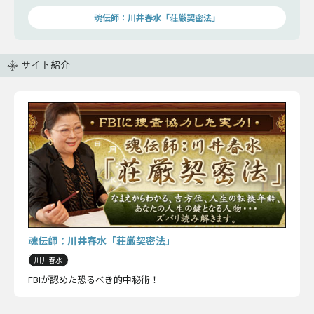
魂伝師：川井春水「荘厳契密法」
サイト紹介
魂伝師：川井春水「荘厳契密法」
川井春水
FBIが認めた恐るべき的中秘術！