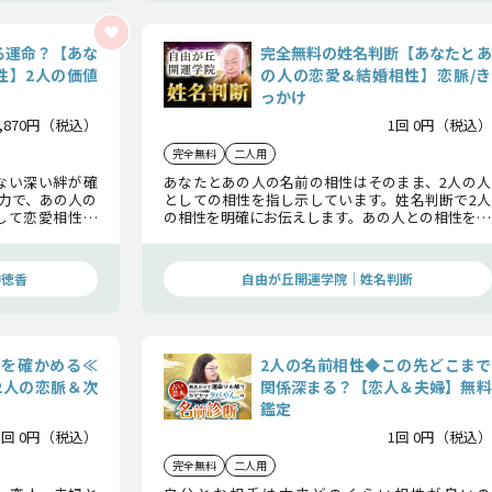
る運命？【あな
完全無料の姓名判断【あなたとあ
性】2人の価値
の人の恋愛&結婚相性】恋脈/き
っかけ
1,870円（税込）
1回 0円（税込）
完全無料
二人用
ない深い絆が確
あなたとあの人の名前の相性はそのまま、2人の人
力で、あの人の
としての相性を指し示しています。姓名判断で2人
して恋愛相性、
の相性を明確にお伝えします。あの人との相性を知
未来を完全に霊
れば、2人の関係をより良い方へ導くことができま
す。
神徳香
自由が丘開運学院│姓名判断
”を確かめる≪
2人の名前相性◆この先どこまで
2人の恋脈＆次
関係深まる？【恋人＆夫婦】無料
鑑定
1回 0円（税込）
1回 0円（税込）
完全無料
二人用