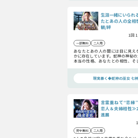
生涯一緒にいられ
たとあの人の全相
観/絆
1回 
一部無料
二人用
あなたとあの人の間には目に見え
かに存在しています。蛇神の神秘の
本当の性格、あなたとの相性、そ
交際相性、身体の相性に至るまで
視します。
現実暴く◆蛇神の巫女 七
言霊重ねて“恋縁
恋人＆夫婦相性≫
進展
完全無料
二人用