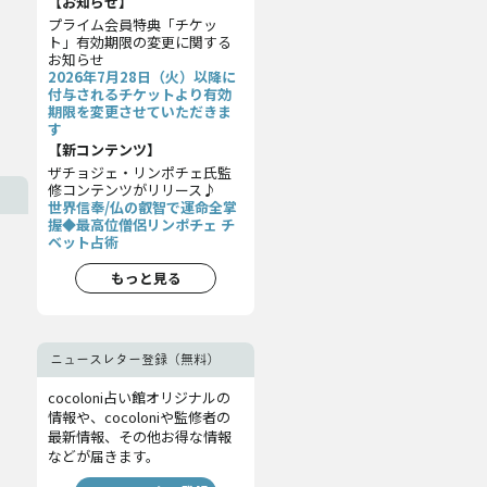
【お知らせ】
プライム会員特典「チケッ
ト」有効期限の変更に関する
お知らせ
2026年7月28日（火）以降に
付与されるチケットより有効
期限を変更させていただきま
す
【新コンテンツ】
ザチョジェ・リンポチェ氏監
修コンテンツがリリース♪
世界信奉/仏の叡智で運命全掌
握◆最高位僧侶リンポチェ チ
ベット占術
もっと見る
ニュースレター登録（無料）
cocoloni占い館オリジナルの
情報や、cocoloniや監修者の
最新情報、その他お得な情報
などが届きます。