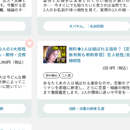
、恋人・夫婦と
自分とお相手は本来どのくらい相性が良いの
す。今繋がる恋
か……今すぐにでも知りたいと思うのは当然です。
展、結論のタイ
2人のお名前が持つ相性を見て、実際の2人の相性
を判断していきましょう。鑑定後、この恋は成就へ
と加速し始めますよ。
タバやん。｜名前診断
2人の3大相性
無料◆2人は結ばれる宿命？【恋
心・期待・交際
脈有無も即断即答】恋人相性/夫
婦相性
1,980円（税込）
1回 0円（税込）
完全無料
二人用
人は今どんな関
診断によってこ
あなたとあの人は結ばれる運命なのか。恋脈のア
いに抱いている
リナシを即座に断定し、さらに恋愛・結婚の相性
ールはもうそこ
まで徹底鑑定します。2人の関係に迷いや不安を抱
えたまま過ごす必要はもうありません。しっかり
確かめてください。
断
決断・決着の神様 礼愛