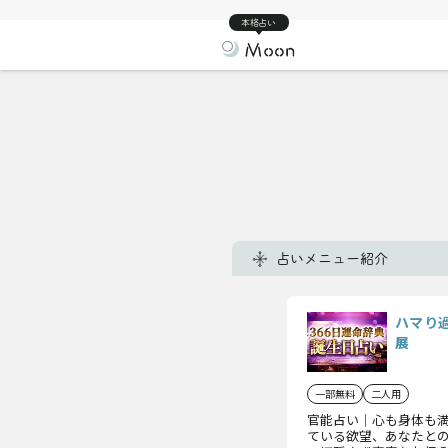
本格占い
占いメニュー紹介
ハマり
展
一部無料
二人用
官能占い｜心も身体も
ている欲望、あなたと