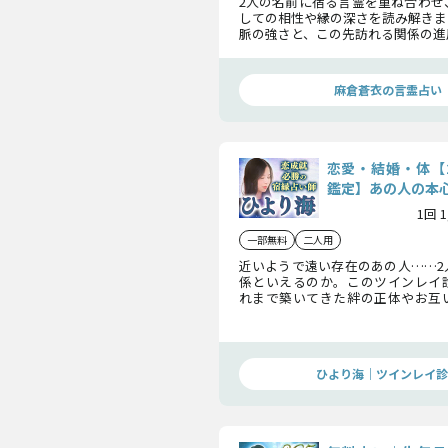
2人の名前に宿る言霊を重ね合わせ
しての相性や縁の深さを読み解きま
脈の強さと、この先訪れる関係の進
ミングまで丁寧にお伝えします。
麻倉蒼衣の言霊占い
恋愛・結婚・体【
鑑定】あの人の本
1回 
一部無料
二人用
近いようで遠い存在のあの人……2
係といえるのか。このツインレイ
れまで築いてきた絆の正体やお互
本音が明らかになります。2人のゴ
まで来ているのです。
ひより海｜ツインレイ診