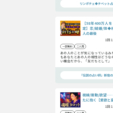
リンポチェ◆チベット占
【58年400万人
定】恋/結婚/体◆
人の最後
1回 
一部無料
二人用
あの人のことが気になっているみ
もあなたとあの人の相性はどうな
い機会だから、「友だちとして」
「夫婦として」それぞれの相性を
で占ってみましょう。
『伝説の占い師』新宿の
視線/衝動/欲望…
たに抱く【愛欲と
1回 
一部無料
二人用