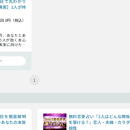
日で丸わかり
現実】2人が持
1回 0円（税込）
今、あなたとあ
の人が抱く本心
未来に向けた可
てお伝えしまし
い
1
日を徹底解明
無料恋愛占い『2人はどんな関係
≫あなたの本質
を築ける？』恋人・夫婦・カラダ
相性