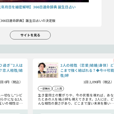
生年月日を細密解明】366日運命辞典 誕生日占い
366日運命辞典】誕生日占いの決定版
サイトを見る
り過ぎ”2人は
2人の相性（恋愛/結婚/身体）ど
？恋人相性/結
こまで強く結ばれる？◆今⇒可能
性/絆
1回 0円（税込）
1回 2,090円（税込）
一部無料
二人用
一切なし“シビ
生き霊同士の繋がりや、今の状態を視れば、あな
明らかになる2人
たとあの人を結ぶ絆も視えてきます。2人には、ど
互いの相性はど
んな相性の良さがあり、どこまで深い未来を築いて
お確かめくださ
いけるのか。2人の可能性を紐解きながら、お話し
していきます！