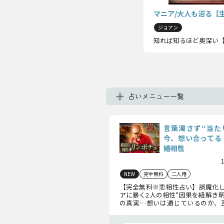
マニア/大人も沼る【
ジョアン
知れば知るほど奥深い【
占いメニュー一覧
言葉濁さず“当た
今、想い合ってる
婚相性
NEW
完全無料
二人用
【完全無料※恋相性占い】誤魔化し
アに暴く2人の相性”因果を紐解き
の真実…想いは通じているのか、
のようなものか…2人の恋の答えを
い。