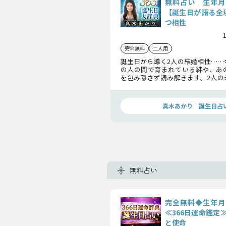
無料占い｜生年月
【誕生日が語る全
つ相性
完全無料
二人用
誕生日から導く2人の結婚相性……
の人の間で育まれている絆や、あ
を包み隠さず読み解きます。2人の
能性や進むべき道筋も占いを通し
ょう。
真木あかり｜誕生日占
無料占い
完全無料◆生年月
≪366日運命鑑定
と使命