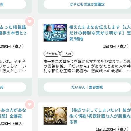
術
はやともの生き霊鑑定
を占った相性鑑
視えたままをお伝えします【2人
相手の本音と2
だけの特別な繋がり明かす】恋
愛/結婚
1,980円（税込）
1回 0円（税込）
完全無料
二人用
たいね。そもそ
唯一無二の繋がりを確かな霊力で呼び覚ます、至高
のかしら？ い
の霊視診断。「だいかん」があなたとあの人の特
「恋人として」
別な相性を正確に視極め、恋成就への最初の一歩
細かいところま
を後押しします。
母
だいかん｜霊界霊視
…あの人があな
【抱きつぶしてしまいたい】彼が
妄想】全暴露
抱く情欲/初夜計画/2人が肌重ね
る夜
1,320円（税込）
1回 2,200円（税込）