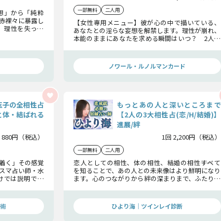
一部無料
二人用
想」から「純粋
赤裸々に暴露し
【女性専用メニュー】彼が心の中で描いている、
、理性を失った
あなたとの淫らな妄想を解禁します。理性が崩れ、
快楽と幸福の頂
本能のままにあなたを求める瞬間はいつ？ 2人が
重なり合う濃密な時間のすべてを、赤裸々かつ鮮
明に予言します。
ノワール・ルノルマンカード
玉子の全相性占
もっとあの人と深いところまで
と体・結ばれる
【2人の3大相性占(恋/H/結婚)】
進展/絆
 880円（税込）
1回 2,200円（税込）
一部無料
二人用
着く」その感覚
恋人としての相性、体の相性、結婚の相性――すべて
スマ占い師・水
を知ることで、あの人との未来像はより鮮明になり
けでは説明でき
ます。心のつながりから絆の深まりまで、ふたりの
体の相性、そして
関係がどこまで進展可能なのかを詳細にお伝えし
鳴するポイント
ます。
術
ひより海｜ツインレイ診断