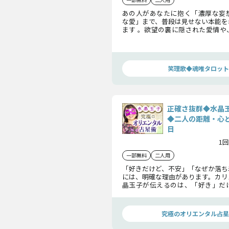
あの人があなたに抱く「濃厚な妄
な愛」まで、普段は見せない本能を
ます 。欲望の裏に隠された愛情や
時の姿、そして身も心も溶け合う
点をお見せします 。
笑理歌◆魂唯タロット
正確さ抜群◆水晶
◆二人の距離・心
日
1回
一部無料
二人用
「好きだけど、不安」「なぜか落ち
には、明確な理由があります。カリ
晶玉子が伝えるのは、「好き」だ
ない、“相性”の流れ――恋の相性、身
夫婦としての相性。二人の魂が共
を徹底的に占います。
究極のオリエンタル占星