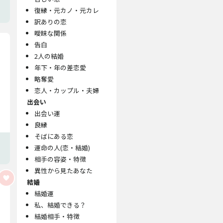
復縁・元カノ・元カレ
訳ありの恋
曖昧な関係
告白
2人の結婚
年下・年の差恋愛
略奪愛
恋人・カップル・夫婦
出会い
出会い運
良縁
そばにある恋
運命の人(恋・結婚)
相手の容姿・特徴
異性から見たあなた
結婚
結婚運
私、結婚できる？
結婚相手・特徴