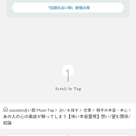
『伝説の占い師』新宿の母
cocoloni占い館 Moon Top
占いを探す
恋愛
相手の本音・本心
あの人の心の奥底が解ってしまう【怖い本音霊視】想い/望む関係/
結論