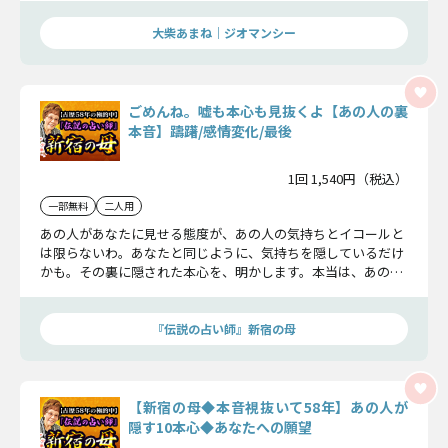
大柴あまね｜ジオマンシー
ごめんね。嘘も本心も見抜くよ【あの人の裏
本音】躊躇/感情変化/最後
1回 1,540円（税込）
一部無料
二人用
あの人があなたに見せる態度が、あの人の気持ちとイコールと
は限らないわ。あなたと同じように、気持ちを隠しているだけ
かも。その裏に隠された本心を、明かします。本当は、あの人
はあなたのことをどう想っている？
『伝説の占い師』新宿の母
【新宿の母◆本音視抜いて58年】あの人が
隠す10本心◆あなたへの願望