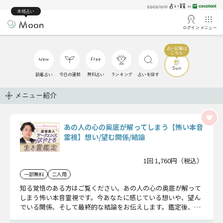
本格占い
ログイン
メニュー
新着占い
今日の運勢
無料占い
ランキング
占いを探す
メニュー紹介
あの人の心の奥底が解ってしまう【怖い本音
霊視】想い/望む関係/結論
1回 1,760円（税込）
一部無料
二人用
知る覚悟のある方はご覧ください。あの人の心の奥底が解って
しまう怖い本音霊視です。今あなたに感じている想いや、望ん
でいる関係、そして最終的な結論をお伝えします。鑑定後、2
人の恋は急加速していきますよ。