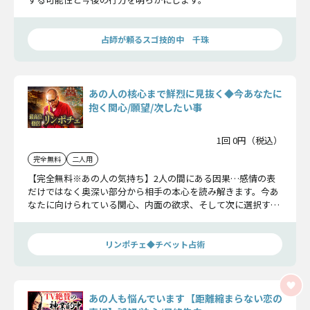
占師が頼るスゴ技的中 千珠
あの人の核心まで鮮烈に見抜く◆今あなたに
抱く関心/願望/次したい事
1回 0円（税込）
完全無料
二人用
【完全無料※あの人の気持ち】2人の間にある因果…感情の表
だけではなく奥深い部分から相手の本心を読み解きます。今あ
なたに向けられている関心、内面の欲求、そして次に選択する
行動までを明らかにしましょう。
リンポチェ◆チベット占術
あの人も悩んでいます【距離縮まらない恋の