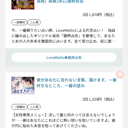
真相】誤解/決心/最終告白
1回 1,870円（税込）
一部無料
二人用
今、一番頼りたい占い師、LoveMeDoによる片恋占い！ 独自
に編み出したオリジナル秘術「龍神占術」を駆使して、あなた
とあの人の未来を徹底的に占います。全て受け止め、前に進む
のです。
LoveMeDo◆龍神占術
彼があなたに言わない言葉、届けます。一番
好きなところ、一番の望み
1回 1,320円（税込）
一部無料
二人用
【女性専用メニュー】決して面と向かっては言えないでしょう
が……彼はあなたにこれほどに熱い想いを抱いていますよ。彼
が内に秘めた本音を知ってあげてくださいね。