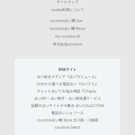
サイトマップ
cookie利用について
cocoloni占い館 Sun
cocoloni占い館 Moon
my cocoloni ID
株式会社cocoloni
姉妹サイト
占い総合メディア『占いTVニュース』
10分から選べる電話占い『ロバミミ』
チャット占いでお悩み相談『Chapli』
占いAPI・占い制作・占い師派遣サ―ビス
話題の占いサイトが大集合 占いCOLLECTION
電話占いシェリール
cocoloni占い館 Store 立川店・川越店
cocoloni Select