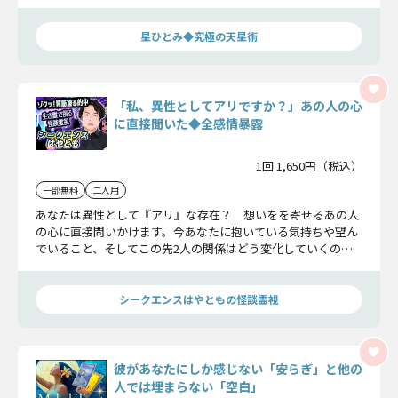
終的にあの人はあなたとどうなりたいのかもハッキリとお話し
しますよ。
星ひとみ◆究極の天星術
「私、異性としてアリですか？」あの人の心
に直接聞いた◆全感情暴露
1回 1,650円（税込）
一部無料
二人用
あなたは異性として『アリ』な存在？ 想いをを寄せるあの人
の心に直接問いかけます。今あなたに抱いている気持ちや望ん
でいること、そしてこの先2人の関係はどう変化していくの
か…あの人の感情と未来を全暴露！
シークエンスはやともの怪談霊視
彼があなたにしか感じない「安らぎ」と他の
人では埋まらない「空白」