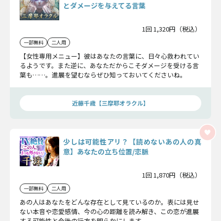
とダメージを与えてる言葉
1回 1,320円（税込）
一部無料
二人用
【女性専用メニュー】彼はあなたの言葉に、日々心救われてい
るようです。また逆に、あなただからこそダメージを受ける言
葉も……。進展を望むならぜひ知っておいてくださいね。
近藤千歳【三摩耶オラクル】
少しは可能性アリ？【読めないあの人の真
意】あなたの立ち位置/恋脈
1回 1,870円（税込）
一部無料
二人用
あの人はあなたをどんな存在として見ているのか。表には見せ
ない本音や恋愛感情、今の心の距離を読み解き、この恋が進展
する可能性と今後の行方を明らかにします。