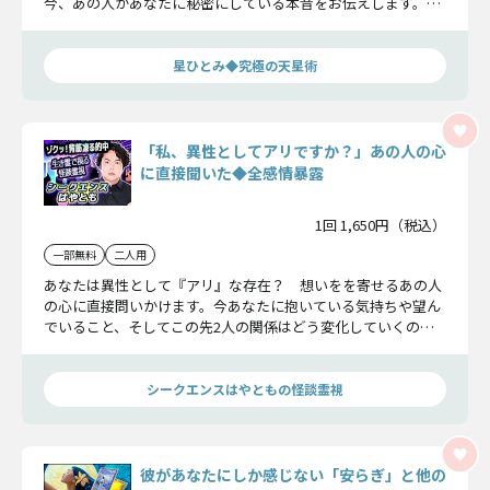
今、あの人があなたに秘密にしている本音をお伝えします。最
終的にあの人はあなたとどうなりたいのかもハッキリとお話し
しますよ。
星ひとみ◆究極の天星術
「私、異性としてアリですか？」あの人の心
に直接聞いた◆全感情暴露
1回 1,650円（税込）
一部無料
二人用
あなたは異性として『アリ』な存在？ 想いをを寄せるあの人
の心に直接問いかけます。今あなたに抱いている気持ちや望ん
でいること、そしてこの先2人の関係はどう変化していくの
か…あの人の感情と未来を全暴露！
シークエンスはやともの怪談霊視
彼があなたにしか感じない「安らぎ」と他の