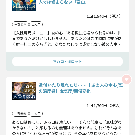
人では埋まらない「空白」
1回 1,540円（税込）
一部無料
二人用
【女性専用メニュー】彼の心にある孤独を埋められるのは、世
界であなただけかもしれません。あなたと過ごす時間に彼が抱
く唯一無二の安らぎと、あなたなしでは成立しない彼の人生の
真実に迫ります。
マハロ・タロット
近付いたり離れたり……【あの人の本心/恋
の温度感】本気度/関係変化
1回 1,760円（税込）
一部無料
二人用
ある日は優しく、ある日は冷たい……そんな態度に「意味がわ
からない！」と感じるのも無理はありません。けれどそんなあ
の人にも“揺れる理由”があるはず。その本心を探りながらこの