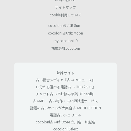
サイトマップ
cookie利用について
cocoloni占い館 Sun
cocoloni占い館 Moon
my cocoloni ID
株式会社cocoloni
姉妹サイト
占い総合メディア『占いTVニュース』
10分から選べる電話占い『ロバミミ』
チャット占いでお悩み相談『Chapli』
占いAPI・占い制作・占い師派遣サ―ビス
話題の占いサイトが大集合 占いCOLLECTION
電話占いシェリール
cocoloni占い館 Store 立川店・川越店
cocoloni Select