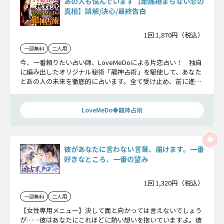
あの人も悩んでいます【距離縮まらない恋の
真相】誤解/決心/最終告白
1回 1,870円（税込）
一部無料
二人用
今、一番頼りたい占い師、LoveMeDoによる片恋占い！ 独自
に編み出したオリジナル秘術「龍神占術」を駆使して、あなた
とあの人の未来を徹底的に占います。全て受け止め、前に進む
のです。
LoveMeDo◆龍神占術
彼があなたに言わない言葉、届けます。一番
好きなところ、一番の望み
1回 1,320円（税込）
一部無料
二人用
【女性専用メニュー】決して面と向かっては言えないでしょう
が……彼はあなたにこれほどに熱い想いを抱いていますよ。彼