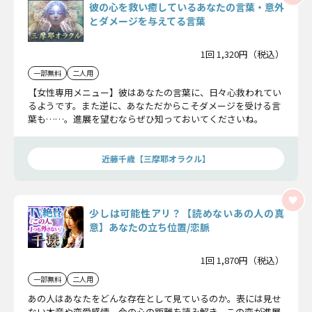
彼の心を救い癒しているあなたの言葉・意外
とダメージを与えてる言葉
1回 1,320円（税込）
一部無料
二人用
【女性専用メニュー】彼はあなたの言葉に、日々心救われてい
るようです。また逆に、あなただからこそダメージを受ける言
葉も……。進展を望むならぜひ知っておいてくださいね。
近藤千歳【三摩耶オラクル】
少しは可能性アリ？【読めないあの人の真
意】あなたの立ち位置/恋脈
1回 1,870円（税込）
一部無料
二人用
あの人はあなたをどんな存在として見ているのか。表には見せ
ない本音や恋愛感情、今の心の距離を読み解き、この恋が進展