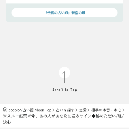
ちをすべて知る覚悟はありますか？
『伝説の占い師』新宿の母
cocoloni占い館 Moon Top
占いを探す
恋愛
相手の本音・本心
※スルー厳禁※今、あの人があなたに送るサイン◆秘めた想い/脈/
決心