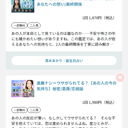
あなたへの想い/最終関係
1回 1,870円（税込）
一部無料
二人用
あの人が本命として見ているのは誰なのか……不安や怖さの中
にも確かめたい想いがありますね。この鑑定では、あの人が抱
えるあなたへの気持ちと、2人の最終関係を丁寧に読み解き、
必要な答えをお伝えしていきます。
真木あかり｜誕生日占い
進展ナシ＝ウザがられてる？【あの人の今の
気持ち】秘密/葛藤/恋結論
1回 1,980円（税込）
一部無料
二人用
あの人の反応が薄い、もしかしてウザがられてる？ そんな不
安を抱えていては、恋は進められませんよね。星ひとみが、