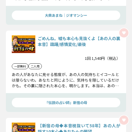
恋の行方を鑑定していきます。
大柴あまね｜ジオマンシー
ごめんね。嘘も本心も見抜くよ【あの人の裏
本音】躊躇/感情変化/最後
1回 1,540円（税込）
一部無料
二人用
あの人があなたに見せる態度が、あの人の気持ちとイコールと
は限らないわ。あなたと同じように、気持ちを隠しているだけ
かも。その裏に隠された本心を、明かします。本当は、あの人
はあなたのことをどう想っている？
『伝説の占い師』新宿の母
【新宿の母◆本音視抜いて58年】あの人が
隠す10本心◆あなたへの願望