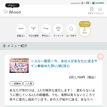
本格占い
ログイン
メニュー
新着占い
今日の運勢
無料占い
ランキング
占いを探す
メニュー紹介
※スルー厳禁※今、あの人があなたに送るサ
イン◆秘めた想い/脈/決心
1回 1,760円（税込）
一部無料
二人用
あなたが気付けば、2人の現状も変化します！ 変わらないよ
うに感じている2人の距離感。でも、実際は見えないところで
徐々に変化し始めています。あの人が秘かに送る、あなたへの
サイン……受け止めてください。