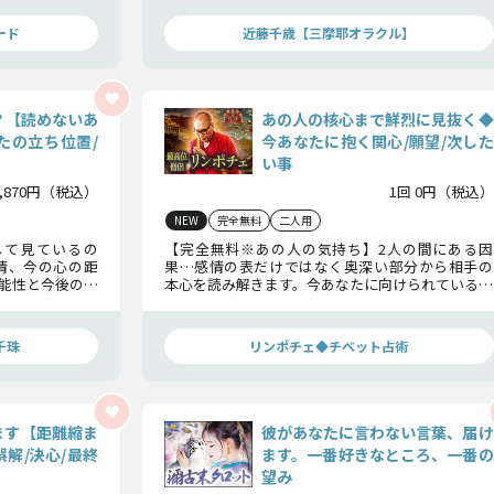
ード
近藤千歳【三摩耶オラクル】
？【読めないあ
あの人の核心まで鮮烈に見抜く◆
たの立ち位置/
今あなたに抱く関心/願望/次した
い事
1,870円（税込）
1回 0円（税込）
NEW
完全無料
二人用
して見ているの
【完全無料※あの人の気持ち】2人の間にある因
情、今の心の距
果…感情の表だけではなく奥深い部分から相手の
能性と今後の行
本心を読み解きます。今あなたに向けられている関
心、内面の欲求、そして次に選択する行動までを
明らかにしましょう。
千珠
リンポチェ◆チベット占術
ます【距離縮ま
彼があなたに言わない言葉、届け
解/決心/最終
ます。一番好きなところ、一番の
望み