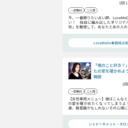
1回 
一部無料
二人用
今、一番頼りたい占い師、LoveMe
い！ 独自に編み出したオリジナ
術」を駆使して、あなたとあの人の
占います。全て受け止め、前に進む
LoveMeDo◆龍神占
「俺のこと好き？
たの愛を確かめよ
瞬間
1回
一部無料
二人用
【女性専用メニュー】彼はこんなと
の愛を確かめたくなってしまうよ
身、無意識かもしれないその心境に
探ってまいりましょう。
シャドーキャット・タロ