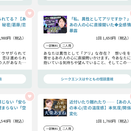
られてる？【あ
「私、異性としてアリですか？」
秘密/葛藤/恋
あの人の心に直接聞いた◆全感情
暴露
1,980円（税込）
1回 1,650円（税込）
一部無料
二人用
てウザがられて
あなたは異性として『アリ』な存在？ 想いをを
、恋は進められ
寄せるあの人の心に直接問いかけます。今あなたに
の人があなたに
抱いている気持ちや望んでいること、そしてこの先
。最終的にあの
2人の関係はどう変化していくのか…あの人の感情
ハッキリとお話
と未来を全暴露！
術
シークエンスはやともの怪談霊視
感じない「安ら
近付いたり離れたり……【あの人
埋まらない「空
の本心/恋の温度感】本気度/関係
変化
1,540円（税込）
1回 1,760円（税込）
一部無料
二人用