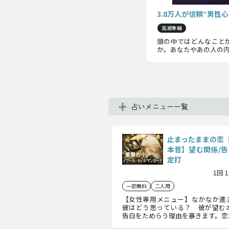
3.8万人が信頼“男
高瀬隼輔
頭の中ではどんなこと
か。あなたやあの人の
占いメニュー一覧
止まったままの恋
本音】望む関係/告
定打
1回 
一部無料
二人用
【女性専用メニュー】なかなか進
彼はどう思っている？ 彼が望む
告白をためらう理由を暴きます。恋
かけを知り、停滞した日々を終わら