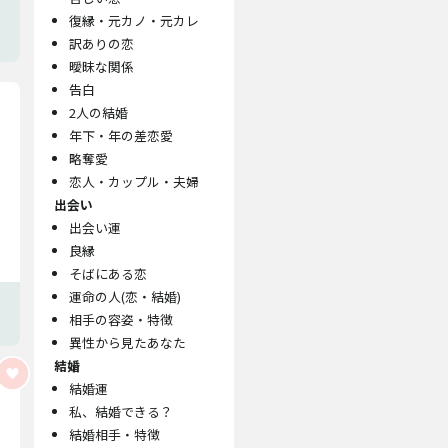
復縁・元カノ・元カレ
訳ありの恋
曖昧な関係
告白
2人の結婚
年下・年の差恋愛
略奪愛
恋人・カップル・夫婦
出会い
出会い運
良縁
そばにある恋
運命の人(恋・結婚)
相手の容姿・特徴
異性から見たあなた
結婚
結婚運
私、結婚できる？
結婚相手・特徴