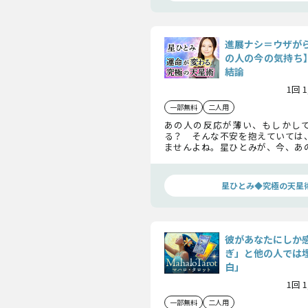
進展ナシ＝ウザが
の人の今の気持ち】
結論
1回 
一部無料
二人用
あの人の反応が薄い、もしかし
る？ そんな不安を抱えていては
ませんよね。星ひとみが、今、あ
秘密にしている本音をお伝えします
人はあなたとどうなりたいのかも
ししますよ。
星ひとみ◆究極の天星
彼があなたにしか
ぎ」と他の人では
白」
1回 
一部無料
二人用