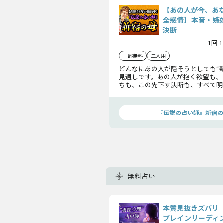
【あの人が今、あ
全感情】本音・嫉妬
決断
1回 
一部無料
二人用
どんなにあの人が隠そうとしても“
見通しです。あの人が抱く欲望も、
ちも、この先下す決断も、すべて明
迷いや嫉妬まで、揺れ動く気持ちを
はありますか？
『伝説の占い師』新宿の
無料占い
本質見抜きズバリ
ブレインリーディン