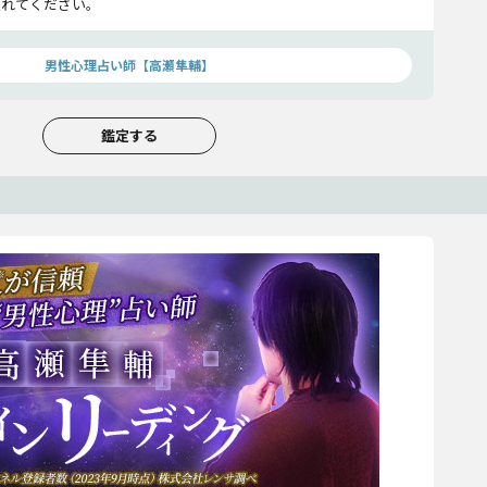
入れてください。
男性心理占い師【高瀬隼輔】
鑑定する