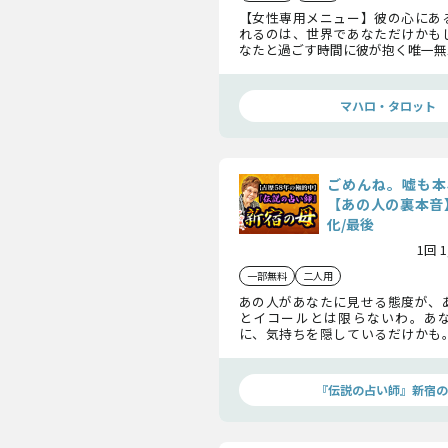
【女性専用メニュー】彼の心にあ
れるのは、世界であなただけかも
なたと過ごす時間に彼が抱く唯一無
あなたなしでは成立しない彼の人
ます。
マハロ・タロット
ごめんね。嘘も本
【あの人の裏本音
化/最後
1回 
一部無料
二人用
あの人があなたに見せる態度が、
とイコールとは限らないわ。あ
に、気持ちを隠しているだけかも
れた本心を、明かします。本当は、
のことをどう想っている？
『伝説の占い師』新宿の