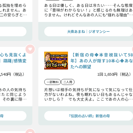
る孤独を埋めら
ある日は優しく、ある日は冷たい……そんな態度
しれません。あ
に「意味がわからない！」と感じるのも無理はあ
二の安らぎと、
りません。けれどそんなあの人にも“揺れる理由”が
生の真実に迫り
あるはず。その本心を探りながらこの恋の行方を鑑
定していきます。
大柴あまね｜ジオマンシー
心も見抜くよ
【新宿の母◆本音視抜いて58
】躊躇/感情変
年】あの人が隠す10本心◆あな
たへの願望
1,540円（税込）
1回 1,650円（税込）
一部無料
二人用
あの人の気持ち
片想いは相手の気持ちが気になって気になって仕
なたと同じよう
方がないわよね。夜も眠れない日もあるんじゃな
。その裏に隠さ
いかしら？ でも大丈夫よ。ここであの人の心の
あの人はあなた
中を占ってみましょう。隠している本心までこっそ
りお伝えします。
母
『伝説の占い師』新宿の母