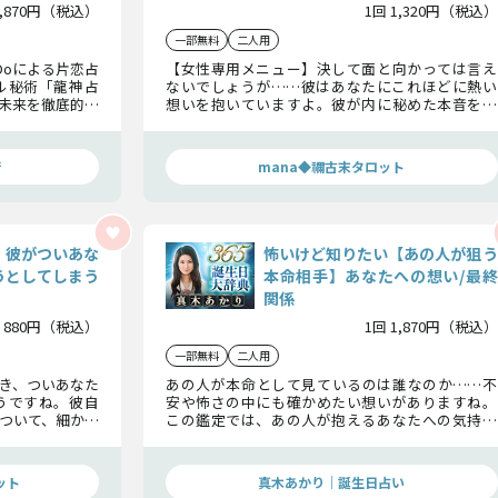
1,870円（税込）
1回 1,320円（税込）
一部無料
二人用
Doによる片恋占
【女性専用メニュー】決して面と向かっては言え
ル秘術「龍神占
ないでしょうが……彼はあなたにこれほどに熱い
未来を徹底的に
想いを抱いていますよ。彼が内に秘めた本音を知
のです。
ってあげてくださいね。
術
mana◆禰古末タロット
」彼がついあな
怖いけど知りたい【あの人が狙う
うとしてしまう
本命相手】あなたへの想い/最終
関係
 880円（税込）
1回 1,870円（税込）
一部無料
二人用
き、ついあなた
あの人が本命として見ているのは誰なのか……不
うですね。彼自
安や怖さの中にも確かめたい想いがありますね。
ついて、細かく
この鑑定では、あの人が抱えるあなたへの気持ち
と、2人の最終関係を丁寧に読み解き、必要な答え
をお伝えしていきます。
ット
真木あかり｜誕生日占い