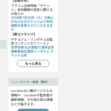
【お知らせ】
プライム会員特典「チケッ
ト」有効期限の変更に関する
お知らせ
2026年7月28日（火）以降に
付与されるチケットより有効
期限を変更させていただきま
す
【新コンテンツ】
ザチョジェ・リンポチェ氏監
修コンテンツがリリース♪
世界信奉/仏の叡智で運命全掌
握◆最高位僧侶リンポチェ チ
ベット占術
もっと見る
ニュースレター登録（無料）
cocoloni占い館オリジナルの
情報や、cocoloniや監修者の
最新情報、その他お得な情報
などが届きます。