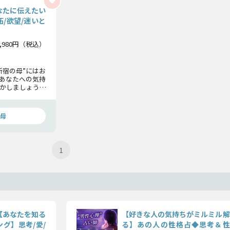
なたに伝えたい
/欲望/迷いと
1,980円（税込）
新宿の母”にはお
あなたへの気持
かしましょう。
すべて知る覚悟
母
1
【あなたを知る
【好きな人の気持ちがミルミル解
グ】思考/愛/
る】あの人の性格占◆思考＆性