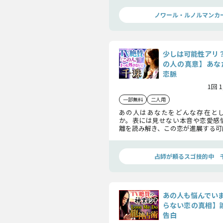
ノワール・ルノルマンカ
少しは可能性アリ
の人の真意】あな
恋脈
1回 
一部無料
二人用
あの人はあなたをどんな存在と
か。表には見せない本音や恋愛感
離を読み解き、この恋が進展する可
方を明らかにします。
占師が頼るスゴ技的中 
あの人も悩んでい
らない恋の真相】誤
告白