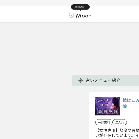
本格占い
占いメニュー紹介
彼はこ
論
一部無料
二人用
【女性専用】態度や言
いが存在しています。