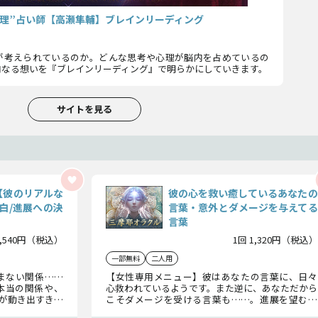
性心理”占い師【高瀬隼輔】ブレインリーディング
が考えられているのか。どんな思考や心理が脳内を占めているの
内なる想いを『ブレインリーディング』で明らかにしていきます。
サイトを見る
【彼のリアルな
彼の心を救い癒しているあなたの
白/進展への決
言葉・意外とダメージを与えてる
言葉
1,540円（税込）
1回 1,320円（税込）
一部無料
二人用
まない関係……
【女性専用メニュー】彼はあなたの言葉に、日々
本当の関係や、
心救われているようです。また逆に、あなただから
が動き出すきっ
こそダメージを受ける言葉も……。進展を望むな
せましょう。
らぜひ知っておいてくださいね。