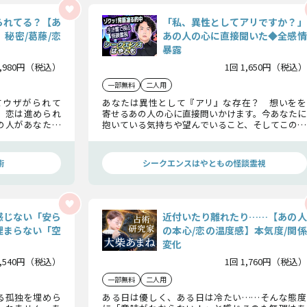
られてる？【あ
「私、異性としてアリですか？」
秘密/葛藤/恋
あの人の心に直接聞いた◆全感情
暴露
1,980円（税込）
1回 1,650円（税込）
一部無料
二人用
てウザがられて
あなたは異性として『アリ』な存在？ 想いをを
、恋は進められ
寄せるあの人の心に直接問いかけます。今あなたに
の人があなたに
抱いている気持ちや望んでいること、そしてこの先
。最終的にあの
2人の関係はどう変化していくのか…あの人の感情
ハッキリとお話
と未来を全暴露！
術
シークエンスはやともの怪談霊視
感じない「安ら
近付いたり離れたり……【あの人
埋まらない「空
の本心/恋の温度感】本気度/関係
変化
1,540円（税込）
1回 1,760円（税込）
一部無料
二人用
る孤独を埋めら
ある日は優しく、ある日は冷たい……そんな態度