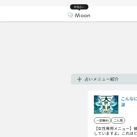
本格占い
占いメニュー紹介
こんな
涙
一部無料
二人用
【女性専用メニュー】
していますよ。これほ