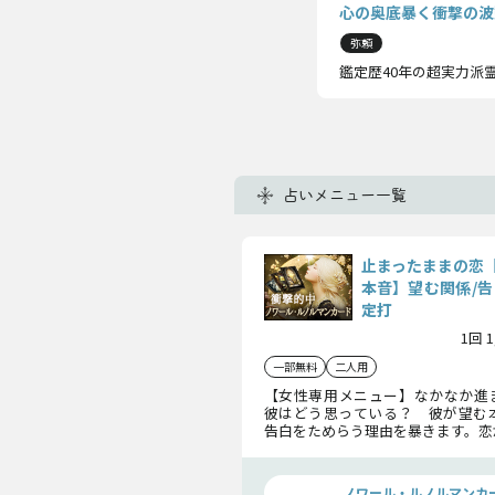
心の奥底暴く衝撃の波
弥頼
鑑定歴40年の超実力派
占いメニュー一覧
止まったままの恋
本音】望む関係/告
定打
1回 
一部無料
二人用
【女性専用メニュー】なかなか進
彼はどう思っている？ 彼が望む
告白をためらう理由を暴きます。恋
かけを知り、停滞した日々を終わら
ノワール・ルノルマンカ