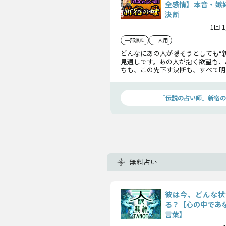
全感情】本音・嫉妬
決断
1回 
一部無料
二人用
どんなにあの人が隠そうとしても“
見通しです。あの人が抱く欲望も、
ちも、この先下す決断も、すべて明
迷いや嫉妬まで、揺れ動く気持ちを
はありますか？
『伝説の占い師』新宿の
無料占い
彼は今、どんな状
る？【心の中であ
言葉】