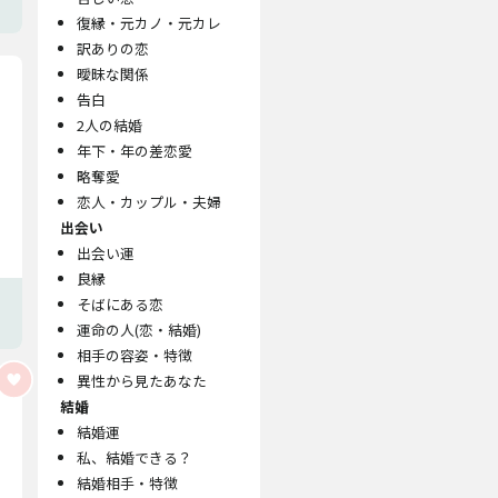
復縁・元カノ・元カレ
訳ありの恋
曖昧な関係
告白
2人の結婚
年下・年の差恋愛
略奪愛
恋人・カップル・夫婦
出会い
出会い運
良縁
そばにある恋
運命の人(恋・結婚)
相手の容姿・特徴
異性から見たあなた
結婚
結婚運
私、結婚できる？
結婚相手・特徴