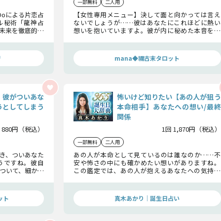
一部無料
二人用
Doによる片恋占
【女性専用メニュー】決して面と向かっては言え
ル秘術「龍神占
ないでしょうが……彼はあなたにこれほどに熱い
未来を徹底的に
想いを抱いていますよ。彼が内に秘めた本音を知
のです。
ってあげてくださいね。
術
mana◆禰古末タロット
」彼がついあな
怖いけど知りたい【あの人が狙う
うとしてしまう
本命相手】あなたへの想い/最終
関係
 880円（税込）
1回 1,870円（税込）
一部無料
二人用
き、ついあなた
あの人が本命として見ているのは誰なのか……不
うですね。彼自
安や怖さの中にも確かめたい想いがありますね。
ついて、細かく
この鑑定では、あの人が抱えるあなたへの気持ち
と、2人の最終関係を丁寧に読み解き、必要な答え
をお伝えしていきます。
ット
真木あかり｜誕生日占い