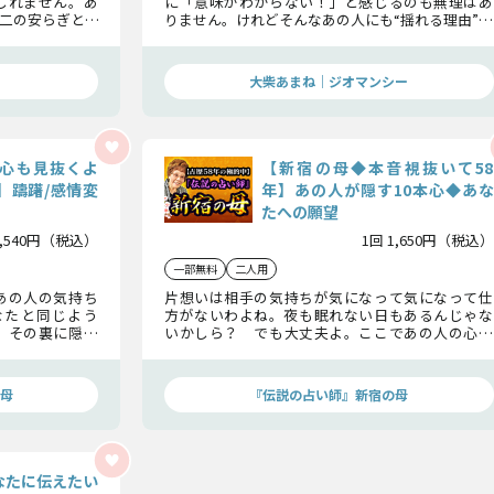
しれません。あ
に「意味がわからない！」と感じるのも無理はあ
二の安らぎと、
りません。けれどそんなあの人にも“揺れる理由”が
生の真実に迫り
あるはず。その本心を探りながらこの恋の行方を鑑
定していきます。
大柴あまね｜ジオマンシー
心も見抜くよ
【新宿の母◆本音視抜いて58
】躊躇/感情変
年】あの人が隠す10本心◆あな
たへの願望
1,540円（税込）
1回 1,650円（税込）
一部無料
二人用
あの人の気持ち
片想いは相手の気持ちが気になって気になって仕
なたと同じよう
方がないわよね。夜も眠れない日もあるんじゃな
。その裏に隠さ
いかしら？ でも大丈夫よ。ここであの人の心の
あの人はあなた
中を占ってみましょう。隠している本心までこっそ
りお伝えします。
母
『伝説の占い師』新宿の母
なたに伝えたい