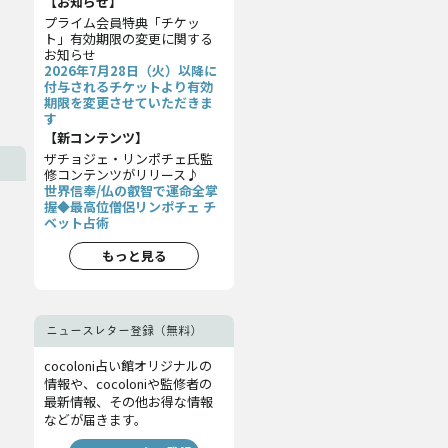
【お知らせ】
プライム会員特典「チケッ
ト」有効期限の変更に関する
お知らせ
2026年7月28日（火）以降に
付与されるチケットより有効
期限を変更させていただきま
す
【新コンテンツ】
ザチョジェ・リンポチェ氏監
修コンテンツがリリース♪
世界信奉/仏の叡智で運命全掌
握◆最高位僧侶リンポチェ チ
ベット占術
もっと見る
ニュースレター登録（無料）
cocoloni占い館オリジナルの
情報や、cocoloniや監修者の
最新情報、その他お得な情報
などが届きます。