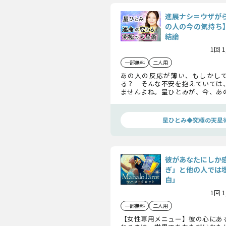
進展ナシ＝ウザが
の人の今の気持ち】
結論
1回 
一部無料
二人用
あの人の反応が薄い、もしかし
る？ そんな不安を抱えていては
ませんよね。星ひとみが、今、あ
秘密にしている本音をお伝えします
人はあなたとどうなりたいのかも
ししますよ。
星ひとみ◆究極の天星
彼があなたにしか
ぎ」と他の人では
白」
1回 
一部無料
二人用
【女性専用メニュー】彼の心にあ