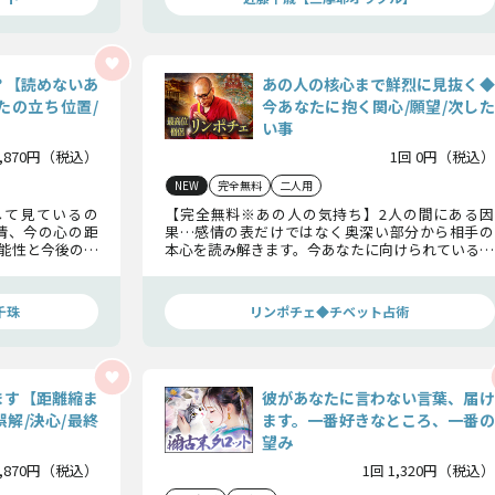
？【読めないあ
あの人の核心まで鮮烈に見抜く◆
たの立ち位置/
今あなたに抱く関心/願望/次した
い事
1,870円（税込）
1回 0円（税込）
NEW
完全無料
二人用
して見ているの
【完全無料※あの人の気持ち】2人の間にある因
情、今の心の距
果…感情の表だけではなく奥深い部分から相手の
能性と今後の行
本心を読み解きます。今あなたに向けられている関
心、内面の欲求、そして次に選択する行動までを
明らかにしましょう。
千珠
リンポチェ◆チベット占術
ます【距離縮ま
彼があなたに言わない言葉、届け
解/決心/最終
ます。一番好きなところ、一番の
望み
1,870円（税込）
1回 1,320円（税込）