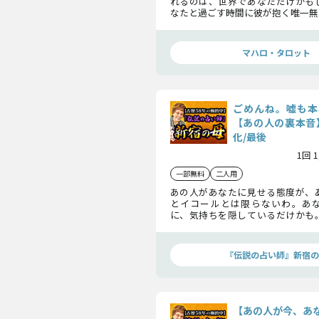
れるのは、世界であなただけかも
なたと過ごす時間に彼が抱く唯一無
あなたなしでは成立しない彼の人
ます。
マハロ・タロット
ごめんね。嘘も本
【あの人の裏本音
化/最後
1回 
一部無料
二人用
あの人があなたに見せる態度が、
とイコールとは限らないわ。あ
に、気持ちを隠しているだけかも
れた本心を、明かします。本当は、
のことをどう想っている？
『伝説の占い師』新宿の
【あの人が今、あ