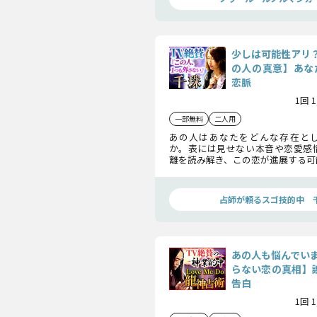
少しは可能性アリ
の人の真意】あな
恋脈
1回 
一部無料
二人用
あの人はあなたをどんな存在と
か。表には見せない本音や恋愛感
離を読み解き、この恋が進展する可
方を明らかにします。
占師が頼るスゴ技的中 
あの人も悩んでい
らない恋の真相】誤
告白
1回 