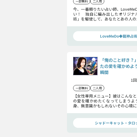
一部無料
二人用
今、一番頼りたい占い師、LoveMe
い！ 独自に編み出したオリジナ
術」を駆使して、あなたとあの人の
占います。全て受け止め、前に進む
LoveMeDo◆龍神占
「俺のこと好き？
たの愛を確かめよ
瞬間
1回
一部無料
二人用
【女性専用メニュー】彼はこんなと
の愛を確かめたくなってしまうよ
身、無意識かもしれないその心境に
探ってまいりましょう。
シャドーキャット・タロ