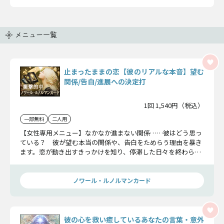
メニュー一覧
止まったままの恋【彼のリアルな本音】望む
関係/告白/進展への決定打
1回 1,540円（税込）
一部無料
二人用
【女性専用メニュー】なかなか進まない関係……彼はどう思っ
ている？ 彼が望む本当の関係や、告白をためらう理由を暴き
ます。恋が動き出すきっかけを知り、停滞した日々を終わらせ
ましょう。
ノワール・ルノルマンカード
彼の心を救い癒しているあなたの言葉・意外