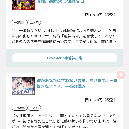
真相】誤解/決心/最終告白
1回 1,870円（税込）
一部無料
二人用
今、一番頼りたい占い師、LoveMeDoによる片恋占い！ 独自
に編み出したオリジナル秘術「龍神占術」を駆使して、あなた
とあの人の未来を徹底的に占います。全て受け止め、前に進む
のです。
LoveMeDo◆龍神占術
彼があなたに言わない言葉、届けます。一番
好きなところ、一番の望み
1回 1,320円（税込）
一部無料
二人用
【女性専用メニュー】決して面と向かっては言えないでしょう
が……彼はあなたにこれほどに熱い想いを抱いていますよ。彼
が内に秘めた本音を知ってあげてくださいね。