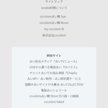
サイトマップ
cookie利用について
cocoloni占い館 Sun
cocoloni占い館 Moon
my cocoloni ID
株式会社cocoloni
姉妹サイト
占い総合メディア『占いTVニュース』
10分から選べる電話占い『ロバミミ』
チャット占いでお悩み相談『Chapli』
占いAPI・占い制作・占い師派遣サ―ビス
話題の占いサイトが大集合 占いCOLLECTION
電話占いシェリール
cocoloni占い館 Store 立川店・川越店
cocoloni Select