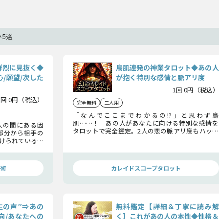
5選
鮮烈に見抜く◆
鳥肌連発の神業タロット◆あの人
/願望/次した
が抱く特別な感情と脈アリ度
1回 0円（税込）
1回 0円（税込）
完全無料
二人用
「なんでここまでわかるの!?」と思わず鳥
肌……！ あの人があなたに向ける特別な感情を
人の間にある因
タロットで完全鑑定。2人の恋の脈アリ度もハッキ
部分から相手の
リ判定します。あの人の心の奥底が手に取るように
けられている関
見え、恋が動き出しますよ。
する行動までを
術
カレイドスコープタロット
生の声”⇒あの
無料鑑定【詳細＆丁寧に読み解
向/あなたへの
く】これがあの人の本性◆性格＆