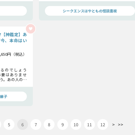
を見つけましょ
け取ってください。
シークエンスはやともの怪談霊視
?【神鑑定】あ
/今、本命はい
1,650円（税込）
るのでしょう
必要はありませ
う。あの人の気
をどう想ってい
せん。心の準備
藤子
>
>>
5
6
7
8
9
10
11
12