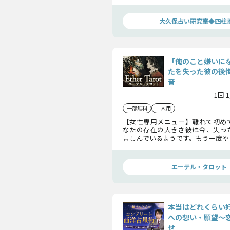
あの人が秘かに送る、あなたへの
止めてください。
大久保占い研究室◆四柱
「俺のこと嫌いに
たを失った彼の後
音
1回 
一部無料
二人用
【女性専用メニュー】離れて初め
なたの存在の大きさ――彼は今、失
苦しんでいるようです。もう一度や
う彼の切実な本音と、再生の可能性
エーテル・タロット
本当はどれくらい
への想い・願望〜
せ