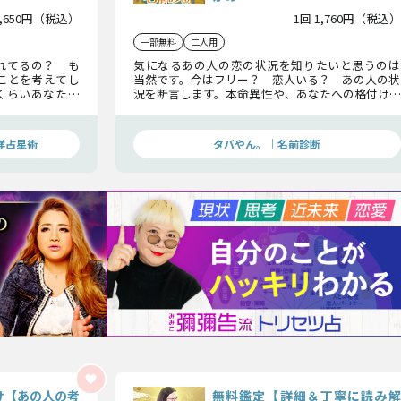
1,650円（税込）
1回 1,760円（税込）
一部無料
二人用
れてるの？ も
気になるあの人の恋の状況を知りたいと思うのは
んなことを考えてし
当然です。今はフリー？ 恋人いる？ あの人の状
くらいあなたの
況を断言します。本命異性や、あなたへの格付け、
誰に向いている
そして最終的な結末について、分かりやすくお伝え
の恋の運命をし
していきますね。
洋占星術
タバやん。｜名前診断
け【あの人の考
無料鑑定【詳細＆丁寧に読み解