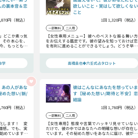
人の裏本音＆恋
欲しいこと・実はして欲しくない
こと
1,870円（税込）
1回 1,320円（税込）
一部無料
二人用
」どこか素っ気
【女性専用メニュー】彼へのベストな振る舞い方
。その本心を、
をお伝えする鑑定です。彼の望みを知っておけば恋
今、もっとも気
を有利に進めることができるでしょう。どうぞ早め
実をお伝えしま
にご確認ください。
命学
高橋圭也◆六壬式占タロット
、あの人があな
彼はこんなにあなたを想っていま
めた想い/脈/
す【秘めた想い/期待と不安】恋
結論
1,760円（税込）
1回 1,760円（税込）
一部無料
二人用
化します！ 変
【女性専用】態度や言葉でハッキリ見せていない
離感。でも、実
だけで、彼の中ではあなたへの明確な想いが存在し
始めています。
ています。その秘めた想いをあなたに届け、彼が下