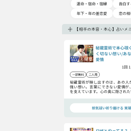
運命・宿命・宿縁
告白す
年下・年の差恋愛
恋の相
【相手の本音・本心】占いメ
秘蔵霊術で本心覗
く切ない想い/あ
愛情
1回 
一部無料
二人用
秘蔵霊術が映し出すのは、あの人
強い想い。言葉にできない愛情が
を支えています。心の奥に隠された
浮かび上がらせ、恋の行方を照らし
邪気祓い祈り届ける 実
ワザとやってる？