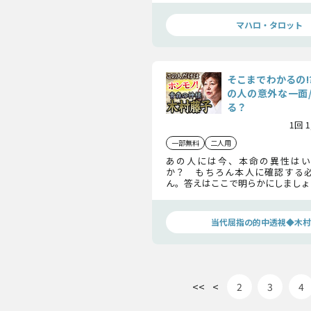
ます。あなたが一番幸せになれる道
う。
マハロ・タロット
そこまでわかるの!
の人の意外な一面
る？
1回 
一部無料
二人用
あの人には今、本命の異性はい
か？ もちろん本人に確認する
ん。答えはここで明らかにしましょ
持ちを深く覗きますから、あなた
るかもわかってしまうかもしれま
をしてお聞きください。
当代屈指の的中透視◆木村
<<
<
2
3
4