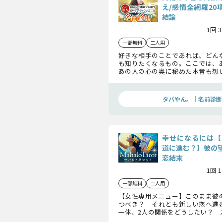
え/感情全網羅20
結論
1回 
一部無料
二人用
好きな相手のことであれば、どん
も知りたくなるもの。ここでは、
あの人の心の奥に秘めた本音も想
たが知る、あの人の『名前』一つ
本人が口にしない想い全てをお伝え
タバやん。｜名前診断
幸せになるには【
道に進む？】彼の
恋結末
1回 
一部無料
二人用
【女性専用メニュー】このまま彼
つべき？ それとも新しい恋へ進
一体、2人の関係をどうしたい？ 
す未来と照らし合わせ、後悔しな