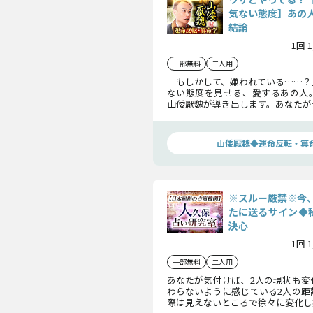
気ない態度】あの
結論
1回 
一部無料
二人用
「もしかして、嫌われている……？
ない態度を見せる、愛するあの人
山倭厭魏が導き出します。あなたが
にする恋の行方について、全ての真
しょう。
山倭厭魏◆運命反転・算
※スルー厳禁※今
たに送るサイン◆秘
決心
1回 
一部無料
二人用
あなたが気付けば、2人の現状も変
わらないように感じている2人の距
際は見えないところで徐々に変化し