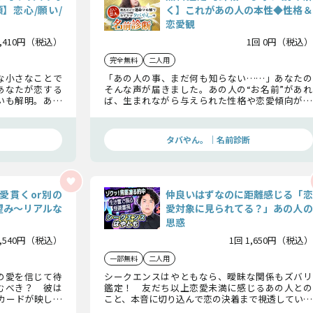
項】恋心/願い/
く】これがあの人の本性◆性格＆
恋愛観
3,410円（税込）
1回 0円（税込）
完全無料
二人用
な小さなことで
「あの人の事、まだ何も知らない……」あなたの
あなたが恋する
そんな声が届きました。あの人の“お名前”があれ
いも解明。あな
ば、生まれながら与えられた性格や恋愛傾向がわ
あれば大丈夫。
かります。あの人への理解が深まり、この恋は急展
します。
開を迎えるのです。
タバやん。｜名前診断
愛貫くor別の
仲良いはずなのに距離感じる「恋
望み〜リアルな
愛対象に見られてる？」あの人の
思惑
1,540円（税込）
1回 1,650円（税込）
一部無料
二人用
の愛を信じて待
シークエンスはやともなら、曖昧な関係もズバリ
むべき？ 彼は
鑑定！ 友だち以上恋愛未満に感じるあの人との
カードが映し出
こと、本音に切り込んで恋の決着まで視透していき
い選択肢を示し
ます。距離を縮め、本気の愛を掴むための秘策を受