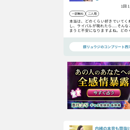
1回 
一部無料
二人用
本当は、どのくらい好きでいてく
し、ライバルが現れたら......そ
まうと不安になりますよね。どの
ことを思っているのか、気持ちが
のか、あの人の願いを紐解いて、こ
っかりとお伝えします。
鏡リュウジのコンプリート西
内緒の本音も筒抜