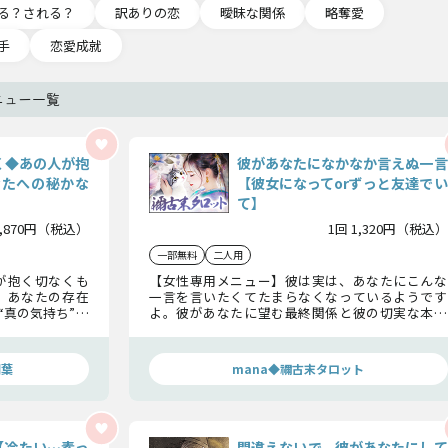
る？される？
訳ありの恋
曖昧な関係
略奪愛
手
恋愛成就
ニュー一覧
く◆あの人が抱
彼があなたになかなか言えぬ一言
なたへの秘かな
【彼女になってorずっと友達でい
て】
1,870円（税込）
1回 1,320円（税込）
一部無料
二人用
が抱く切なくも
【女性専用メニュー】彼は実は、あなたにこんな
、あなたの存在
一言を言いたくてたまらなくなっているようです
“真の気持ち”を
よ。彼があなたに望む最終関係と彼の切実な本音
ます。
を、カードが代弁いたします。
瑚葉
mana◆禰古末タロット
【冷たい…素っ
間違えないで。彼があなたにして