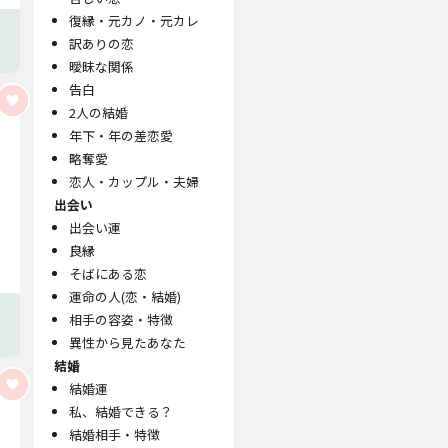
復縁・元カノ・元カレ
訳ありの恋
曖昧な関係
告白
2人の結婚
年下・年の差恋愛
略奪愛
恋人・カップル・夫婦
出会い
出会い運
良縁
そばにある恋
運命の人(恋・結婚)
相手の容姿・特徴
異性から見たあなた
結婚
結婚運
私、結婚できる？
結婚相手・特徴