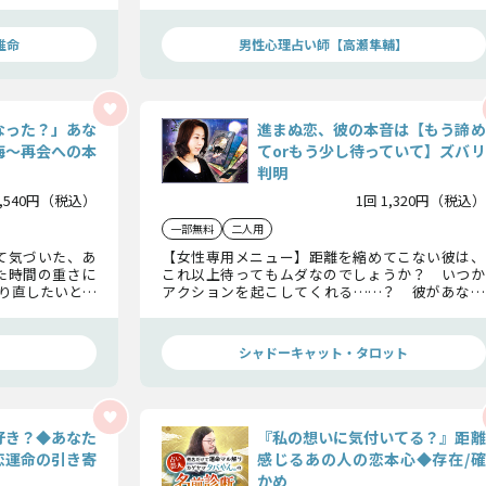
サイン……受け
す結論についてもお伝えします。彼の想い、受け入
れてください。
推命
男性心理占い師【高瀬隼輔】
なった？」あな
進まぬ恋、彼の本音は【もう諦め
悔〜再会への本
てorもう少し待っていて】ズバリ
判明
1,540円（税込）
1回 1,320円（税込）
一部無料
二人用
て気づいた、あ
【女性専用メニュー】距離を縮めてこない彼は、
った時間の重さに
これ以上待ってもムダなのでしょうか？ いつか
り直したいと願
アクションを起こしてくれる……？ 彼があなた
を探ります。
に抱く本音と今後の展開をお教えします。
シャドーキャット・タロット
好き？◆あなた
『私の想いに気付いてる？』距離
恋運命の引き寄
感じるあの人の恋本心◆存在/確
かめ