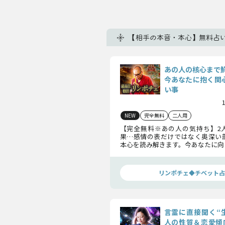
【相手の本音・本心】無料占い
あの人の核心まで
今あなたに抱く関心
い事
NEW
完全無料
二人用
【完全無料※あの人の気持ち】2
果…感情の表だけではなく奥深い
本心を読み解きます。今あなたに向
心、内面の欲求、そして次に選択
明らかにしましょう。
リンポチェ◆チベット占
言霊に直接聞く“
人の性質＆恋愛傾