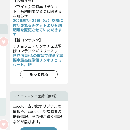
【お知らせ】
プライム会員特典「チケッ
ト」有効期限の変更に関する
お知らせ
2026年7月28日（火）以降に
付与されるチケットより有効
期限を変更させていただきま
す
【新コンテンツ】
ザチョジェ・リンポチェ氏監
修コンテンツがリリース♪
世界信奉/仏の叡智で運命全掌
握◆最高位僧侶リンポチェ チ
ベット占術
もっと見る
ニュースレター登録（無料）
cocoloni占い館オリジナルの
情報や、cocoloniや監修者の
最新情報、その他お得な情報
などが届きます。