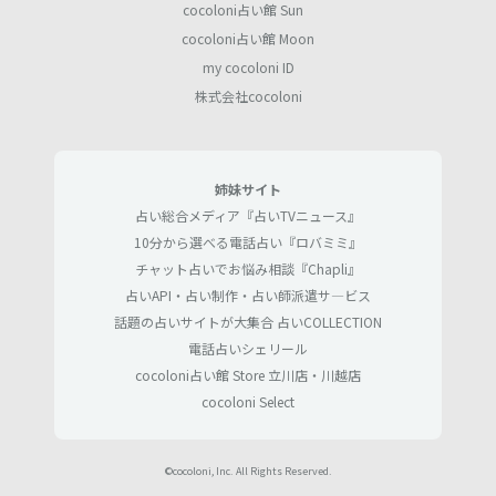
cocoloni占い館 Sun
cocoloni占い館 Moon
my cocoloni ID
株式会社cocoloni
姉妹サイト
占い総合メディア『占いTVニュース』
10分から選べる電話占い『ロバミミ』
チャット占いでお悩み相談『Chapli』
占いAPI・占い制作・占い師派遣サ―ビス
話題の占いサイトが大集合 占いCOLLECTION
電話占いシェリール
cocoloni占い館 Store 立川店・川越店
cocoloni Select
©cocoloni, Inc. All Rights Reserved.