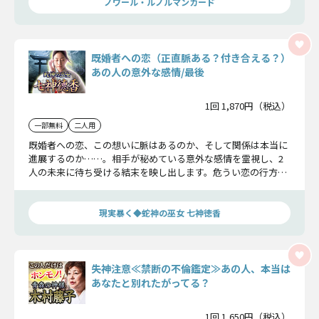
ノワール・ルノルマンカード
既婚者への恋（正直脈ある？付き合える？）
あの人の意外な感情/最後
1回 1,870円（税込）
一部無料
二人用
既婚者への恋、この想いに脈はあるのか、そして関係は本当に
進展するのか……。相手が秘めている意外な感情を霊視し、2
人の未来に待ち受ける結末を映し出します。危うい恋の行方を
見極める答えをお伝えします。
現実暴く◆蛇神の巫女 七神徳香
失神注意≪禁断の不倫鑑定≫あの人、本当は
あなたと別れたがってる？
1回 1,650円（税込）