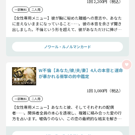
1回 2,200円（税込）
一部無料
二人用
【女性専用メニュー】彼が胸に秘めた離婚への意志や、あなた
に言えないままになっていること……。彼の本音を余さず聞き
出しました。不倫という形を超えて、彼があなただけに捧げる
「真実の愛」を今すぐ受け取ってください。
ノワール・ルノルマンカード
W不倫【あなた/彼/夫/妻】4人の本音と運命
が暴かれる衝撃の的中鑑定
1回 3,080円（税込）
一部無料
二人用
【女性専用メニュー】あなたと彼、そしてそれぞれの配偶
者……。関係者全員の本心を透視し、複雑に絡み合った愛の行
方を占います。嘘偽りのない、この恋の最終的な結末を解き明
かしましょう。