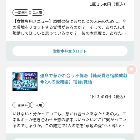
1回 1,540円（税込）
一部無料
二人用
【女性専用メニュー】既婚の彼はあなたとの未来のために、今
の環境をリセットする覚悟があるのか？ そして、あなたにも
離婚してほしいと思っているのか？ 彼の本気度と、あなたに
期待している「覚悟」を読み解きます。
聖樹◆神宣タロット
運命で惹かれ合う不倫恋【純愛貫き宿願成就
◆2人の愛結論】宿縁/覚悟
1回 3,410円（税込）
一部無料
二人用
いけないと分かっていても、惹かれ合ったあなたとあの人。エ
ネルギーが惹き合わせた恋の結末はいったいどこに繋がってい
るのでしょうか。この鑑定で2人の恋を“永遠の愛”へと導いて
いきましょう。