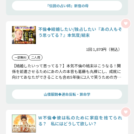
『伝説の占い師』新宿の母
不倫◆結婚したい/独占したい『あの人もそ
う思ってる？』本気度/結末
1回 1,870円（税込）
一部無料
二人用
【結婚したいって思ってる？】本気不倫の結末はこうなる！関
係を前進させるためにあの人の本音も葛藤も丸裸にし、成就に
向けてあなたができることも含め5年後に2人で笑うための方策
を余すことなくお届けします。
山倭厭魏◆運命反転・算命学
W不倫◆彼は私のために家庭を捨てられ
る？ 私にはどうして欲しい？