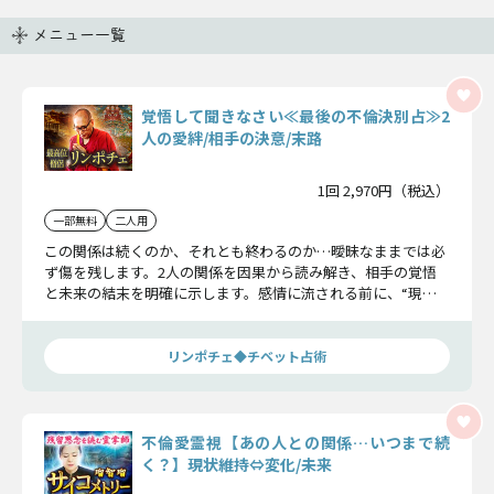
メニュー一覧
覚悟して聞きなさい≪最後の不倫決別占≫2
人の愛絆/相手の決意/末路
1回 2,970円（税込）
一部無料
二人用
この関係は続くのか、それとも終わるのか…曖昧なままでは必
ず傷を残します。2人の関係を因果から読み解き、相手の覚悟
と未来の結末を明確に示します。感情に流される前に、“現実
の答え”を知るべき時です。
リンポチェ◆チベット占術
不倫愛霊視【あの人との関係…いつまで続
く？】現状維持⇔変化/未来