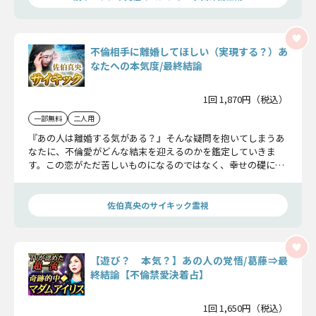
不倫相手に離婚してほしい（実現する？）あ
なたへの本気度/最終結論
1回 1,870円（税込）
一部無料
二人用
『あの人は離婚する気がある？』そんな疑問を抱いてしまうあ
なたに、不倫愛がどんな結末を迎えるのかを鑑定していきま
す。この恋がただ苦しいものになるのではなく、幸せの礎にし
てください。
佐伯真央のサイキック霊視
【遊び？ 本気？】あの人の覚悟/葛藤⇒最
終結論【不倫禁愛決着占】
1回 1,650円（税込）