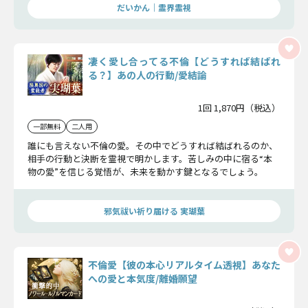
だいかん｜霊界霊視
凄く愛し合ってる不倫【どうすれば結ばれ
る？】あの人の行動/愛結論
1回 1,870円（税込）
一部無料
二人用
誰にも言えない不倫の愛。その中でどうすれば結ばれるのか、
相手の行動と決断を霊視で明かします。苦しみの中に宿る“本
物の愛”を信じる覚悟が、未来を動かす鍵となるでしょう。
邪気祓い祈り届ける 実瑚葉
不倫愛【彼の本心リアルタイム透視】あなた
への愛と本気度/離婚願望