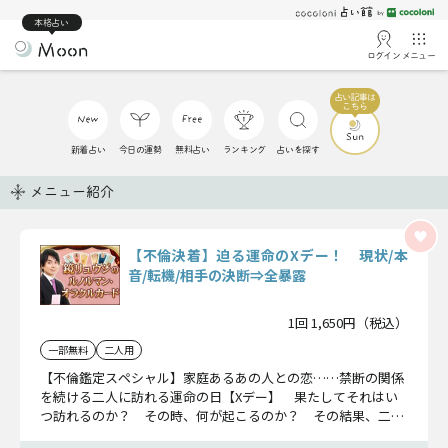
本格占い
ログイン
メニュー
新着占い
今日の運勢
無料占い
ランキング
占いを探す
メニュー紹介
【不倫決着】迫る運命のXデー！ 現状/本
音/転機/相手の決断⇒全暴露
1回 1,650円（税込）
一部無料
二人用
【不倫鑑定スペシャル】家庭あるあの人との恋……禁断の関係
を続ける二人に訪れる運命の日【Xデー】 果たしてそれはい
つ訪れるのか？ その時、何が起こるのか？ その結果、二人
が迎える未来とは？ 最終結末まで全てありのままお答えしま