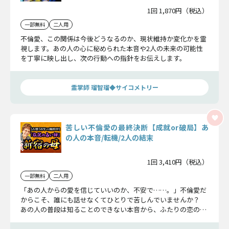
1回 1,870円（税込）
一部無料
二人用
不倫愛、この関係は今後どうなるのか、現状維持か変化かを霊
視します。あの人の心に秘められた本音や2人の未来の可能性
を丁寧に映し出し、次の行動への指針をお伝えします。
霊掌師 瑠智瑠◆サイコメトリー
苦しい不倫愛の最終決断【成就or破局】あ
の人の本音/転機/2人の結末
1回 3,410円（税込）
一部無料
二人用
「あの人からの愛を信じていいのか、不安で……。」不倫愛だ
からこそ、誰にも話せなくてひとりで苦しんでいませんか？
あの人の普段は知ることのできない本音から、ふたりの恋の最
終結末まで鑑定していきます。