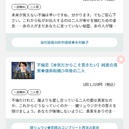
一部無料
二人用
未来が見えない不倫は辛いですね、分かります。でもご安心下
さい。これから私がお伝えするのは二人が幸せを掴むための金
言……あの人がまだあなたに言っていない秘密、あの人が理想
とするあなたとの未来とは？ 恐れずお進み下さい……
当代屈指の的中透視◆木村藤子
不倫恋【本気だからこそ貫きたい】純愛の真
実◆運命転機/3年後の二人
1回 1,320円（税込）
一部無料
二人用
不倫だけれど、誰よりも愛し合っている二人の愛は真実なの
か、これからどうなっていくのか……鏡リュウジがその答えを
授けましょう。あなたが後悔しないように、真実をありのまま
にお伝えします。
鏡リュウジ◆究極のコンプリート西洋占星術