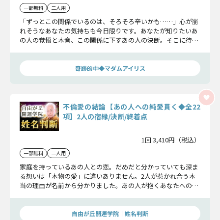
一部無料
二人用
「ずっとこの関係でいるのは、そろそろ辛いかも……」心が崩
れそうなあなたの気持ちも今日限りです。あなたが知りたいあ
の人の覚悟と本音、この関係に下すあの人の決断。そこに待ち
受けるのは幸せな未来か、それとも……。正直に全てお伝えし
ましょう。
奇跡的中◆マダムアイリス
不倫愛の結論【あの人への純愛貫く◆全22
項】2人の宿縁/決断/終着点
1回 3,410円（税込）
一部無料
二人用
家庭を持っているあの人との恋。だめだと分かっていても深ま
る想いは「本物の愛」に違いありません。2人が惹かれ合う本
当の理由が名前から分かりました。あの人が抱くあなたへの愛
と覚悟についてお聞きください。
自由が丘開運学院│姓名判断