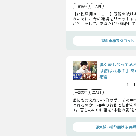
一部無料
二人用
【女性専用メニュー】既婚の彼は
のために、今の環境をリセットす
か？ そして、あなたにも離婚して
いるのか？ 彼の本気度と、あなた
「覚悟」を読み解きます。
聖樹◆神宣タロット
凄く愛し合ってる
ば結ばれる？】あ
結論
1回 
一部無料
二人用
誰にも言えない不倫の愛。その中
ばれるのか、相手の行動と決断を
す。苦しみの中に宿る“本物の愛”
未来を動かす鍵となるでしょう。
邪気祓い祈り届ける 実