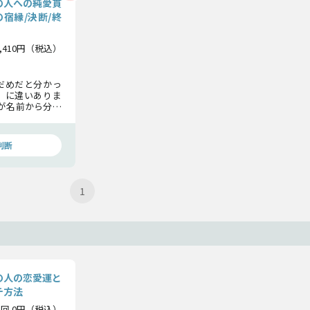
の人への純愛貫
の宿縁/決断/終
3,410円（税込）
だめだと分かっ
」に違いありま
が名前から分か
の愛と覚悟につ
判断
1
の人の恋愛運と
チ方法
1回 0円（税込）