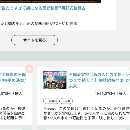
“当たりすぎて虜になる禁断秘術”月彩式紫微占
たと噂の奥乃月彩の禁断秘術がPC占い初登場
サイトを見る
い≪最後の不倫
不倫愛霊視【あの人との関係…い
/相手の決意/
つまで続く？】現状維持⇔変化/
未来
2,970円（税込）
1回 1,870円（税込）
一部無料
二人用
わるのか…曖昧
不倫愛、この関係は今後どうなるのか、現状維持
の関係を因果か
か変化かを霊視します。あの人の心に秘められた本
末を明確に示し
音や2人の未来の可能性を丁寧に映し出し、次の行
の答え”を知るべ
動への指針をお伝えします。