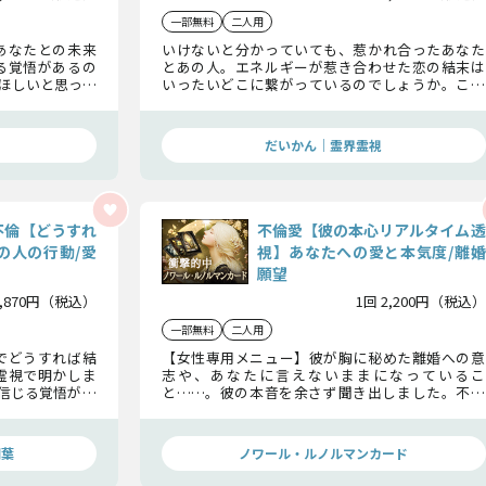
一部無料
二人用
あなたとの未来
いけないと分かっていても、惹かれ合ったあなた
る覚悟があるの
とあの人。エネルギーが惹き合わせた恋の結末は
ほしいと思って
いったいどこに繋がっているのでしょうか。この
に期待している
鑑定で2人の恋を“永遠の愛”へと導いていきましょ
う。
だいかん｜霊界霊視
不倫【どうすれ
不倫愛【彼の本心リアルタイム透
の人の行動/愛
視】あなたへの愛と本気度/離婚
願望
1,870円（税込）
1回 2,200円（税込）
一部無料
二人用
でどうすれば結
【女性専用メニュー】彼が胸に秘めた離婚への意
霊視で明かしま
志や、あなたに言えないままになっているこ
を信じる覚悟が、
と……。彼の本音を余さず聞き出しました。不倫
という形を超えて、彼があなただけに捧げる「真実
の愛」を今すぐ受け取ってください。
瑚葉
ノワール・ルノルマンカード