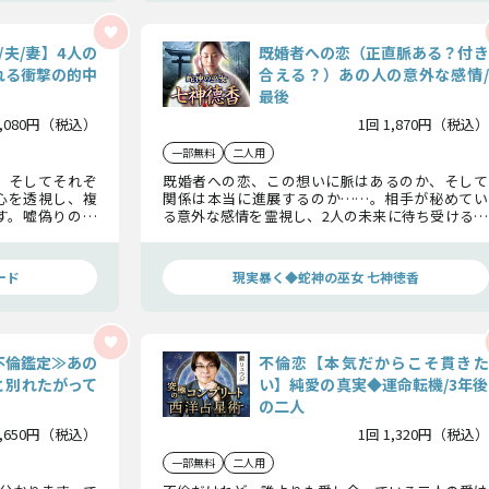
/夫/妻】4人の
既婚者への恋（正直脈ある？付き
れる衝撃の的中
合える？）あの人の意外な感情/
最後
3,080円（税込）
1回 1,870円（税込）
一部無料
二人用
、そしてそれぞ
既婚者への恋、この想いに脈はあるのか、そして
心を透視し、複
関係は本当に進展するのか……。相手が秘めてい
す。嘘偽りのな
る意外な感情を霊視し、2人の未来に待ち受ける結
かしましょう。
末を映し出します。危うい恋の行方を見極める答え
をお伝えします。
ード
現実暴く◆蛇神の巫女 七神徳香
不倫鑑定≫あの
不倫恋【本気だからこそ貫きた
と別れたがって
い】純愛の真実◆運命転機/3年後
の二人
1,650円（税込）
1回 1,320円（税込）
一部無料
二人用