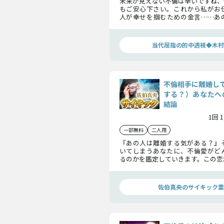
未来が見えない不倫は辛いですね、
もご安心下さい。これから私がお
人が幸せを掴むための金言……あ
たに言っていない秘密、あの人が
たとの未来とは？ 恐れずお進み下
当代屈指の的中透視◆木村
不倫相手に離婚し
する？）あなたへ
結論
1回 
一部無料
二人用
『あの人は離婚する気がある？』
いてしまうあなたに、不倫愛がど
るのかを鑑定していきます。この恋
のになるのではなく、幸せの礎にし
佐伯真央のサイキック霊