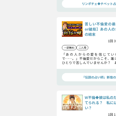
リンポチェ◆チベット占
苦しい不倫愛の最
or破局】あの人の
の結末
1回 
一部無料
二人用
「あの人からの愛を信じてい
で……。」不倫愛だからこそ、誰
ひとりで苦しんでいませんか？ 
知ることのできない本音から、ふ
結末まで鑑定していきます。
『伝説の占い師』新宿の
W不倫◆彼は私の
てられる？ 私に
い？
1回 