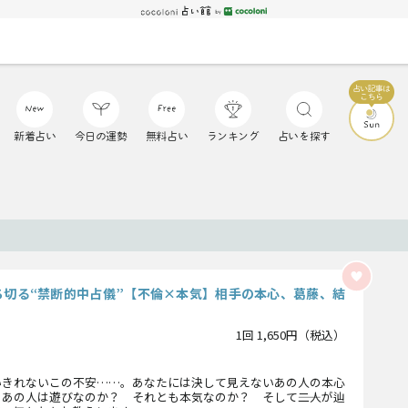
新着占い
今日の運勢
無料占い
ランキング
占いを探す
ち切る“禁断的中占儀”【不倫×本気】相手の本心、葛藤、結
1回 1,650円（税込）
いきれないこの不安……。あなたには決して見えないあの人の本心
あの人は遊びなのか？ それとも本気なのか？ そして――二人が辿