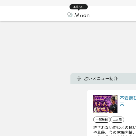
本格占い
占いメニュー紹介
不安断
末
一部無料
二人用
許されない恋ゆえの拭
や葛藤、今の家庭内情、