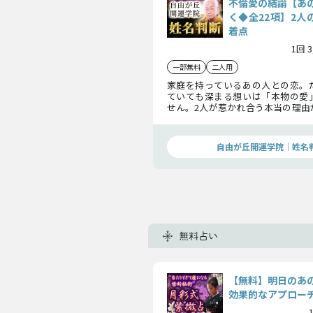
不倫愛の結論【あ
く◆全22項】2人
着点
1回 
一部無料
二人用
家庭を持っているあの人との恋。
ていても深まる想いは「本物の愛
せん。2人が惹かれ合う本当の理由
りました。あの人が抱くあなたへ
いてお聞きください。
自由が丘開運学院│姓名
無料占い
【無料】明日のあ
効果的なアプロー