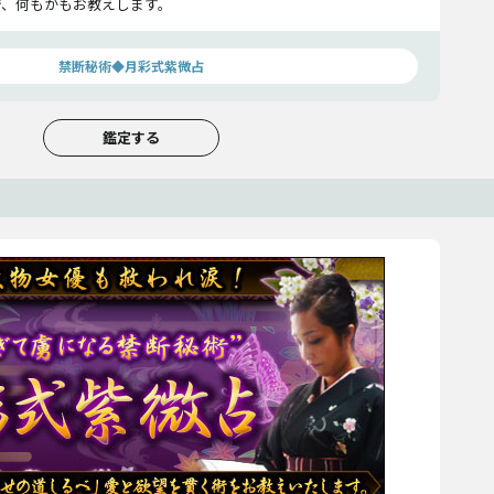
で、何もかもお教えします。
禁断秘術◆月彩式紫微占
鑑定する