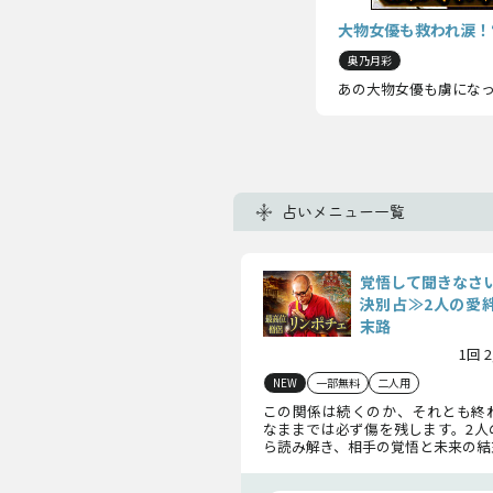
大物女優も救われ涙！
奥乃月彩
あの大物女優も虜になっ
占いメニュー一覧
覚悟して聞きなさ
決別占≫2人の愛絆
末路
1回 
NEW
一部無料
二人用
この関係は続くのか、それとも終
なままでは必ず傷を残します。2人
ら読み解き、相手の覚悟と未来の結
ます。感情に流される前に、“現実
き時です。