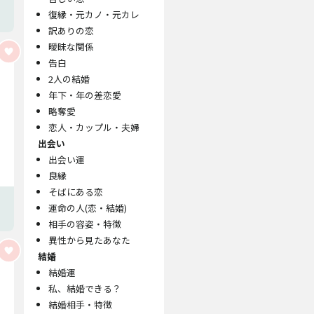
復縁・元カノ・元カレ
訳ありの恋
曖昧な関係
告白
2人の結婚
年下・年の差恋愛
略奪愛
恋人・カップル・夫婦
出会い
出会い運
良縁
そばにある恋
運命の人(恋・結婚)
相手の容姿・特徴
異性から見たあなた
結婚
結婚運
私、結婚できる？
結婚相手・特徴