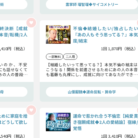
術
霊掌師 瑠智瑠◆サイコメトリー
終決断【成就
不倫◆結婚したい/独占したい
本音/転機/2人
『あの人もそう思ってる？』本気
度/結末
3,410円（税込）
1回 1,870円（税込）
一部無料
二人用
いのか、不安
【結婚したいって思ってる？】本気不倫の結末は
にも話せなくて
こうなる！関係を前進させるためにあの人の本音
あの人の普段は
も葛藤も丸裸にし、成就に向けてあなたができる
たりの恋の最終
ことも含め5年後に2人で笑うための方策を余すこ
となくお届けします。
母
山倭厭魏◆運命反転・算命学
ために家庭を捨
運命で惹かれ合う不倫恋【純愛貫
はどうして欲し
き宿願成就◆2人の愛結論】宿縁/
覚悟
1,540円（税込）
1回 3,410円（税込）