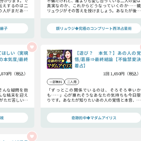
分かります。で
不倫だけれど、誰よりも愛し合っている二人の愛は
伝えするのは二
真実なのか、これからどうなっていくのか……鏡
の人がまだあな
リュウジがその答えを授けましょう。あなたが後悔
理想とするあな
しないように、真実をありのままにお伝えします。
さい……
藤子
鏡リュウジ◆究極のコンプリート西洋占星術
てほしい（実現
【遊び？ 本気？】あの人の覚
の本気度/最終
悟/葛藤⇒最終結論【不倫禁愛決
着占】
1,870円（税込）
1回 1,650円（税込）
一部無料
二人用
そんな疑問を抱
「ずっとこの関係でいるのは、そろそろ辛いか
んな結末を迎え
も……」心が崩れそうなあなたの気持ちも今日限
がただ苦しいも
りです。あなたが知りたいあの人の覚悟と本音、こ
てください。
の関係に下すあの人の決断。そこに待ち受けるの
は幸せな未来か、それとも……。正直に全てお伝
えしましょう。
視
奇跡的中◆マダムアイリス