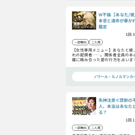
W不倫【あなた/彼
本音と運命が暴か
鑑定
1回 
一部無料
二人用
【女性専用メニュー】あなたと彼
れの配偶者……。関係者全員の本
雑に絡み合った愛の行方を占いま
い、この恋の最終的な結末を解き明
ノワール・ルノルマンカ
失神注意≪禁断の
人、本当はあなた
る？
1回 
一部無料
二人用