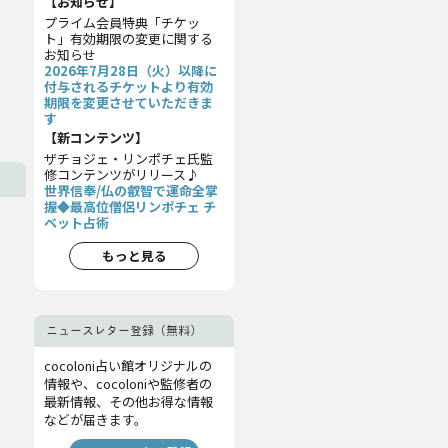
【お知らせ】
プライム会員特典「チケッ
ト」有効期限の変更に関する
お知らせ
2026年7月28日（火）以降に
付与されるチケットより有効
期限を変更させていただきま
す
【新コンテンツ】
ザチョジェ・リンポチェ氏監
修コンテンツがリリース♪
世界信奉/仏の叡智で運命全掌
握◆最高位僧侶リンポチェ チ
ベット占術
もっと見る
ニュースレター登録（無料）
cocoloni占い館オリジナルの
情報や、cocoloniや監修者の
最新情報、その他お得な情報
などが届きます。