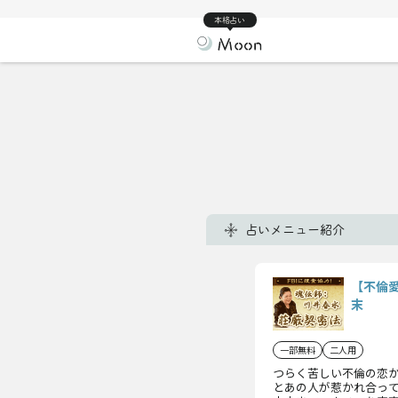
本格占い
占いメニュー紹介
【不倫
末
一部無料
二人用
つらく苦しい不倫の恋
とあの人が惹かれ合っ