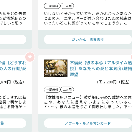
一部無料
二人用
あなたとの未来
いけないと分かっていても、惹かれ合ったあなた
る覚悟があるの
とあの人。エネルギーが惹き合わせた恋の結末は
ほしいと思って
いったいどこに繋がっているのでしょうか。この
に期待している
鑑定で2人の恋を“永遠の愛”へと導いていきましょ
う。
だいかん｜霊界霊視
不倫【どうすれ
不倫愛【彼の本心リアルタイム透
の人の行動/愛
視】あなたへの愛と本気度/離婚
願望
1,870円（税込）
1回 2,200円（税込）
一部無料
二人用
でどうすれば結
【女性専用メニュー】彼が胸に秘めた離婚への意
霊視で明かしま
志や、あなたに言えないままになっているこ
を信じる覚悟が、
と……。彼の本音を余さず聞き出しました。不倫
という形を超えて、彼があなただけに捧げる「真実
の愛」を今すぐ受け取ってください。
瑚葉
ノワール・ルノルマンカード