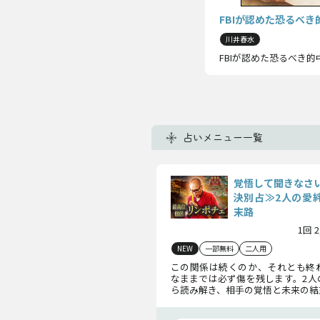
FBIが認めた恐るべ
川井春水
FBIが認めた恐るべき的
占いメニュー一覧
覚悟して聞きなさ
決別占≫2人の愛絆
末路
1回 
NEW
一部無料
二人用
この関係は続くのか、それとも終
なままでは必ず傷を残します。2人
ら読み解き、相手の覚悟と未来の結
ます。感情に流される前に、“現実
き時です。