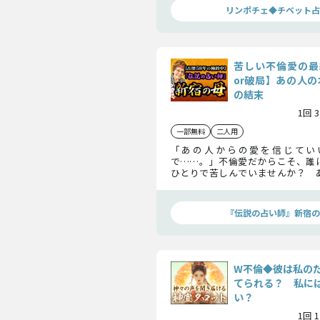
リンポチェ◆チベット占
苦しい不倫愛の最
or破局】あの人の
の結末
1回 
一部無料
二人用
「あの人からの愛を信じてい
で……。」不倫愛だからこそ、誰
ひとりで苦しんでいませんか？ 
知ることのできない本音から、ふ
結末まで鑑定していきます。
『伝説の占い師』新宿の
W不倫◆彼は私の
てられる？ 私に
い？
1回 