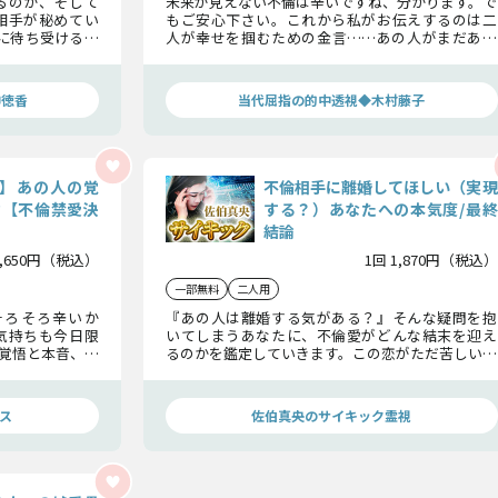
るのか、そして
未来が見えない不倫は辛いですね、分かります。で
相手が秘めてい
もご安心下さい。これから私がお伝えするのは二
に待ち受ける結
人が幸せを掴むための金言……あの人がまだあな
を見極める答え
たに言っていない秘密、あの人が理想とするあな
たとの未来とは？ 恐れずお進み下さい……
神徳香
当代屈指の的中透視◆木村藤子
】あの人の覚
不倫相手に離婚してほしい（実現
論【不倫禁愛決
する？）あなたへの本気度/最終
結論
1,650円（税込）
1回 1,870円（税込）
一部無料
二人用
そろそろ辛いか
『あの人は離婚する気がある？』そんな疑問を抱
気持ちも今日限
いてしまうあなたに、不倫愛がどんな結末を迎え
覚悟と本音、こ
るのかを鑑定していきます。この恋がただ苦しいも
に待ち受けるの
のになるのではなく、幸せの礎にしてください。
正直に全てお伝
ス
佐伯真央のサイキック霊視