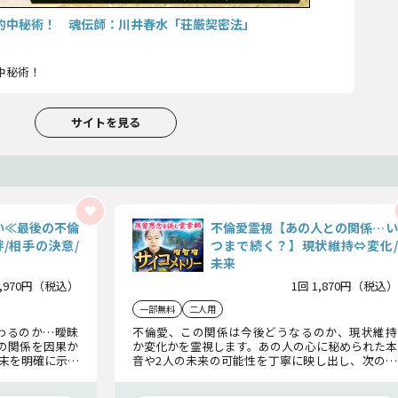
き的中秘術！ 魂伝師：川井春水「荘厳契密法」
中秘術！
サイトを見る
い≪最後の不倫
不倫愛霊視【あの人との関係…い
/相手の決意/
つまで続く？】現状維持⇔変化/
未来
2,970円（税込）
1回 1,870円（税込）
一部無料
二人用
わるのか…曖昧
不倫愛、この関係は今後どうなるのか、現状維持
の関係を因果か
か変化かを霊視します。あの人の心に秘められた本
末を明確に示し
音や2人の未来の可能性を丁寧に映し出し、次の行
の答え”を知るべ
動への指針をお伝えします。