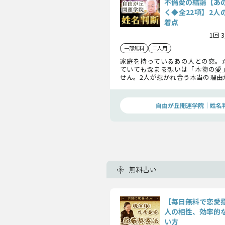
不倫愛の結論【あ
く◆全22項】2人
着点
1回 
一部無料
二人用
家庭を持っているあの人との恋。
ていても深まる想いは「本物の愛
せん。2人が惹かれ合う本当の理由
りました。あの人が抱くあなたへ
いてお聞きください。
自由が丘開運学院│姓名
無料占い
【毎日無料で恋愛
人の相性、効率的
い方