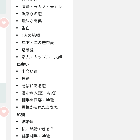
復縁・元カノ・元カレ
訳ありの恋
曖昧な関係
告白
2人の結婚
年下・年の差恋愛
略奪愛
恋人・カップル・夫婦
出会い
出会い運
良縁
そばにある恋
運命の人(恋・結婚)
相手の容姿・特徴
異性から見たあなた
結婚
結婚運
私、結婚できる？
結婚相手・特徴