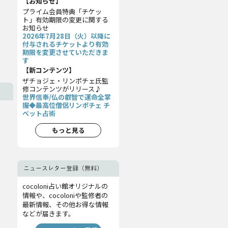
【お知らせ】
プライム会員特典「チケッ
ト」有効期限の変更に関する
お知らせ
2026年7月28日（火）以降に
付与されるチケットより有効
期限を変更させていただきま
す
【新コンテンツ】
ザチョジェ・リンポチェ氏監
修コンテンツがリリース♪
世界信奉/仏の叡智で運命全掌
握◆最高位僧侶リンポチェ チ
ベット占術
もっと見る
ニュースレター登録（無料）
cocoloni占い館オリジナルの
情報や、cocoloniや監修者の
最新情報、その他お得な情報
などが届きます。