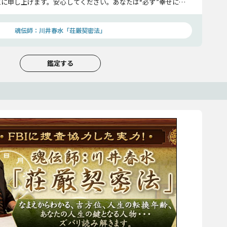
に申し上げます。安心してください。あなたは“必ず”幸せになれ
魂伝師：川井春水「荘厳契密法」
鑑定する