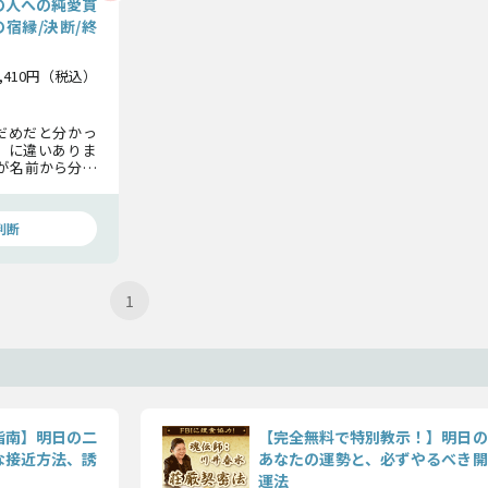
の人への純愛貫
の宿縁/決断/終
3,410円（税込）
だめだと分かっ
」に違いありま
が名前から分か
の愛と覚悟につ
判断
1
指南】明日の二
【完全無料で特別教示！】明日の
な接近方法、誘
あなたの運勢と、必ずやるべき開
運法