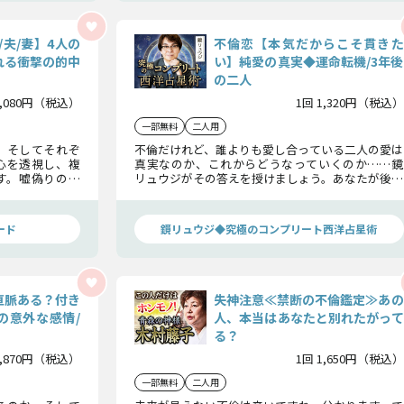
/夫/妻】4人の
不倫恋【本気だからこそ貫きた
れる衝撃の的中
い】純愛の真実◆運命転機/3年後
の二人
3,080円（税込）
1回 1,320円（税込）
一部無料
二人用
、そしてそれぞ
不倫だけれど、誰よりも愛し合っている二人の愛は
心を透視し、複
真実なのか、これからどうなっていくのか……鏡
す。嘘偽りのな
リュウジがその答えを授けましょう。あなたが後悔
かしましょう。
しないように、真実をありのままにお伝えします。
ード
鏡リュウジ◆究極のコンプリート西洋占星術
直脈ある？付き
失神注意≪禁断の不倫鑑定≫あの
の意外な感情/
人、本当はあなたと別れたがって
る？
1,870円（税込）
1回 1,650円（税込）
一部無料
二人用