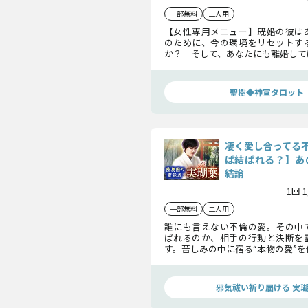
一部無料
二人用
【女性専用メニュー】既婚の彼は
のために、今の環境をリセットす
か？ そして、あなたにも離婚して
いるのか？ 彼の本気度と、あなた
「覚悟」を読み解きます。
聖樹◆神宣タロット
凄く愛し合ってる
ば結ばれる？】あ
結論
1回 
一部無料
二人用
誰にも言えない不倫の愛。その中
ばれるのか、相手の行動と決断を
す。苦しみの中に宿る“本物の愛”
未来を動かす鍵となるでしょう。
邪気祓い祈り届ける 実