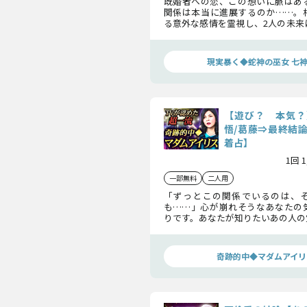
既婚者への恋、この想いに脈はあ
関係は本当に進展するのか……。
る意外な感情を霊視し、2人の未来
末を映し出します。危うい恋の行方
をお伝えします。
現実暴く◆蛇神の巫女 七
【遊び？ 本気？
悟/葛藤⇒最終結
着占】
1回 
一部無料
二人用
「ずっとこの関係でいるのは、
も……」心が崩れそうなあなたの
りです。あなたが知りたいあの人の
の関係に下すあの人の決断。そこ
は幸せな未来か、それとも……。
えしましょう。
奇跡的中◆マダムアイリ