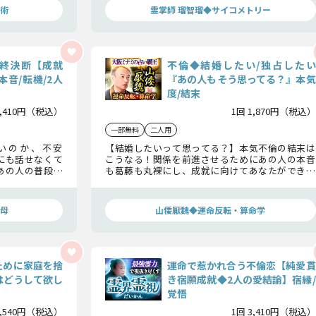
術
霊掌師 瑠智瑠◆サイコメトリー
終決断【成就
不倫◆結婚したい/独占したい
本音/転機/2人
『あの人もそう思ってる？』本気
度/結末
3,410円（税込）
1回 1,870円（税込）
一部無料
二人用
いのか、不安
【結婚したいって思ってる？】本気不倫の結末は
にも話せなくて
こうなる！関係を前進させるためにあの人の本音
あの人の普段は
も葛藤も丸裸にし、成就に向けてあなたができる
たりの恋の最終
ことも含め5年後に2人で笑うための方策を余すこ
となくお届けします。
母
山倭厭魏◆運命反転・算命学
ために家庭を捨
運命で惹かれ合う不倫恋【純愛貫
はどうして欲し
き宿願成就◆2人の愛結論】宿縁/
覚悟
1,540円（税込）
1回 3,410円（税込）