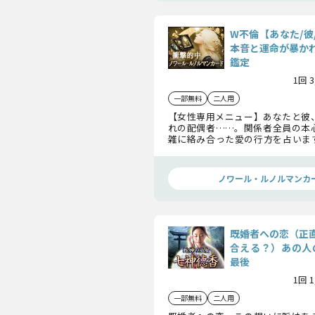
W不倫【あなた/彼
本音と運命が暴か
鑑定
1回 
一部無料
二人用
【女性専用メニュー】あなたと彼
れの配偶者……。関係者全員の本
雑に絡み合った愛の行方を占いま
い、この恋の最終的な結末を解き明
ノワール・ルノルマンカ
既婚者への恋（正
合える？）あの人
最後
1回 
一部無料
二人用