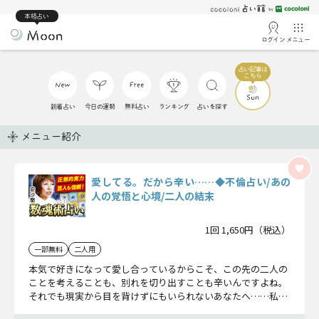
本格占い
ログイン
メニュー
新着占い
今日の運勢
無料占い
ランキング
占いを探す
メニュー紹介
愛してる。だから辛い……◆不倫占い/あの
人の覚悟と心境/二人の結末
1回 1,650円（税込）
一部無料
二人用
本気で好きになって愛し合っているからこそ、この先の二人の
ことを考えることも、別れを切り出すことも辛いんですよね。
それでも現実から目を背けずにもいられないあなたへ……私か
らまだ見えぬ二人の愛の真実、そして結末をお話しします。