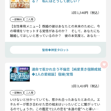
る？ 私にはどうして欲しい？
1回 1,540円（税込）
一部無料
二人用
【女性専用メニュー】既婚の彼はあなたとの未来のために、今
の環境をリセットする覚悟があるのか？ そして、あなたにも
離婚してほしいと思っているのか？ 彼の本気度と、あなたに
期待している「覚悟」を読み解きます。
聖樹◆神宣タロット
運命で惹かれ合う不倫恋【純愛貫き宿願成就
◆2人の愛結論】宿縁/覚悟
1回 3,410円（税込）
一部無料
二人用
いけないと分かっていても、惹かれ合ったあなたとあの人。エ
ネルギーが惹き合わせた恋の結末はいったいどこに繋がってい
るのでしょうか。この鑑定で2人の恋を“永遠の愛”へと導いて