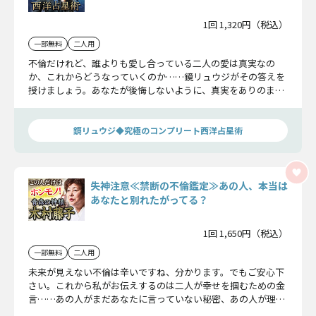
1回 1,320円（税込）
一部無料
二人用
不倫だけれど、誰よりも愛し合っている二人の愛は真実なの
か、これからどうなっていくのか……鏡リュウジがその答えを
授けましょう。あなたが後悔しないように、真実をありのまま
にお伝えします。
鏡リュウジ◆究極のコンプリート西洋占星術
失神注意≪禁断の不倫鑑定≫あの人、本当は
あなたと別れたがってる？
1回 1,650円（税込）
一部無料
二人用
未来が見えない不倫は辛いですね、分かります。でもご安心下
さい。これから私がお伝えするのは二人が幸せを掴むための金
言……あの人がまだあなたに言っていない秘密、あの人が理想
とするあなたとの未来とは？ 恐れずお進み下さい……