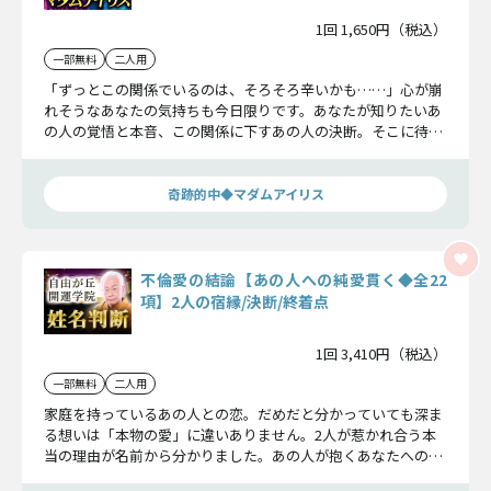
1回 1,650円（税込）
一部無料
二人用
「ずっとこの関係でいるのは、そろそろ辛いかも……」心が崩
れそうなあなたの気持ちも今日限りです。あなたが知りたいあ
の人の覚悟と本音、この関係に下すあの人の決断。そこに待ち
受けるのは幸せな未来か、それとも……。正直に全てお伝えし
ましょう。
奇跡的中◆マダムアイリス
不倫愛の結論【あの人への純愛貫く◆全22
項】2人の宿縁/決断/終着点
1回 3,410円（税込）
一部無料
二人用
家庭を持っているあの人との恋。だめだと分かっていても深ま
る想いは「本物の愛」に違いありません。2人が惹かれ合う本
当の理由が名前から分かりました。あの人が抱くあなたへの愛
と覚悟についてお聞きください。