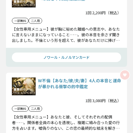
1回 2,200円（税込）
一部無料
二人用
【女性専用メニュー】彼が胸に秘めた離婚への意志や、あなた
に言えないままになっていること……。彼の本音を余さず聞き
出しました。不倫という形を超えて、彼があなただけに捧げる
「真実の愛」を今すぐ受け取ってください。
ノワール・ルノルマンカード
W不倫【あなた/彼/夫/妻】4人の本音と運命
が暴かれる衝撃の的中鑑定
1回 3,080円（税込）
一部無料
二人用
【女性専用メニュー】あなたと彼、そしてそれぞれの配偶
者……。関係者全員の本心を透視し、複雑に絡み合った愛の行
方を占います。嘘偽りのない、この恋の最終的な結末を解き明