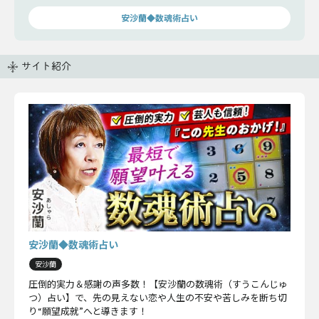
安沙蘭◆数魂術占い
サイト紹介
安沙蘭◆数魂術占い
安沙蘭
圧倒的実力＆感謝の声多数！【安沙蘭の数魂術（すうこんじゅ
つ）占い】で、先の見えない恋や人生の不安や苦しみを断ち切
り“願望成就”へと導きます！