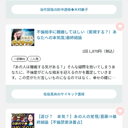
当代屈指の的中透視◆木村藤子
不倫相手に離婚してほしい（実現する？）あ
なたへの本気度/最終結論
1回 1,870円（税込）
一部無料
二人用
『あの人は離婚する気がある？』そんな疑問を抱いてしまうあ
なたに、不倫愛がどんな結末を迎えるのかを鑑定していきま
す。この恋がただ苦しいものになるのではなく、幸せの礎にし
てください。
佐伯真央のサイキック霊視
【遊び？ 本気？】あの人の覚悟/葛藤⇒最
終結論【不倫禁愛決着占】