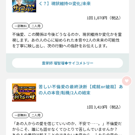
く？】現状維持⇔変化/未来
1回 1,870円（税込）
一部無料
二人用
不倫愛、この関係は今後どうなるのか、現状維持か変化かを霊
視します。あの人の心に秘められた本音や2人の未来の可能性
を丁寧に映し出し、次の行動への指針をお伝えします。
霊掌師 瑠智瑠◆サイコメトリー
苦しい不倫愛の最終決断【成就or破局】あ
の人の本音/転機/2人の結末
1回 3,410円（税込）
一部無料
二人用
「あの人からの愛を信じていいのか、不安で……。」不倫愛だ
からこそ、誰にも話せなくてひとりで苦しんでいませんか？
あの人の普段は知ることのできない本音から、ふたりの恋の最