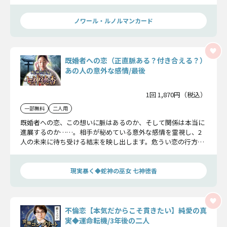
かしましょう。
ノワール・ルノルマンカード
既婚者への恋（正直脈ある？付き合える？）
あの人の意外な感情/最後
1回 1,870円（税込）
一部無料
二人用
既婚者への恋、この想いに脈はあるのか、そして関係は本当に
進展するのか……。相手が秘めている意外な感情を霊視し、2
人の未来に待ち受ける結末を映し出します。危うい恋の行方を
見極める答えをお伝えします。
現実暴く◆蛇神の巫女 七神徳香
不倫恋【本気だからこそ貫きたい】純愛の真
実◆運命転機/3年後の二人