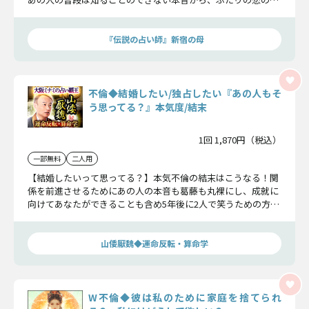
終結末まで鑑定していきます。
『伝説の占い師』新宿の母
不倫◆結婚したい/独占したい『あの人もそ
う思ってる？』本気度/結末
1回 1,870円（税込）
一部無料
二人用
【結婚したいって思ってる？】本気不倫の結末はこうなる！関
係を前進させるためにあの人の本音も葛藤も丸裸にし、成就に
向けてあなたができることも含め5年後に2人で笑うための方策
を余すことなくお届けします。
山倭厭魏◆運命反転・算命学
W不倫◆彼は私のために家庭を捨てられ