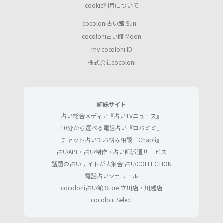
cookie利用について
cocoloni占い館 Sun
cocoloni占い館 Moon
my cocoloni ID
株式会社cocoloni
姉妹サイト
占い総合メディア『占いTVニュース』
10分から選べる電話占い『ロバミミ』
チャット占いでお悩み相談『Chapli』
占いAPI・占い制作・占い師派遣サ―ビス
話題の占いサイトが大集合 占いCOLLECTION
電話占いシェリール
cocoloni占い館 Store 立川店・川越店
cocoloni Select