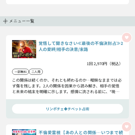
メニュー一覧
覚悟して聞きなさい≪最後の不倫決別占≫2
人の愛絆/相手の決意/末路
1回 2,970円（税込）
一部無料
二人用
この関係は続くのか、それとも終わるのか…曖昧なままでは必
ず傷を残します。2人の関係を因果から読み解き、相手の覚悟
と未来の結末を明確に示します。感情に流される前に、“現実
の答え”を知るべき時です。
リンポチェ◆チベット占術
不倫愛霊視【あの人との関係…いつまで続