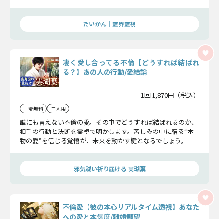
いきましょう。
だいかん｜霊界霊視
凄く愛し合ってる不倫【どうすれば結ばれ
る？】あの人の行動/愛結論
1回 1,870円（税込）
一部無料
二人用
誰にも言えない不倫の愛。その中でどうすれば結ばれるのか、
相手の行動と決断を霊視で明かします。苦しみの中に宿る“本
物の愛”を信じる覚悟が、未来を動かす鍵となるでしょう。
邪気祓い祈り届ける 実瑚葉
不倫愛【彼の本心リアルタイム透視】あなた
への愛と本気度/離婚願望