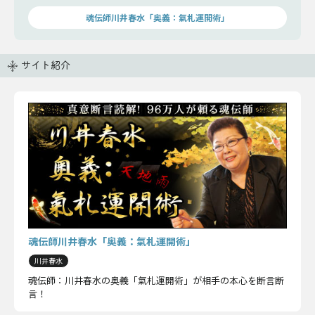
お話ししましょう。
魂伝師川井春水「奥義：氣札運開術」
サイト紹介
魂伝師川井春水「奥義：氣札運開術」
川井春水
魂伝師：川井春水の奥義「氣札運開術」が相手の本心を断言断
言！