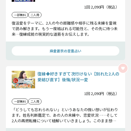
1回 2,090円（税込）
一部無料
二人用
復活愛をテーマに、2人の今の距離感や相手に残る未練を霊視
で読み解きます。もう一度結ばれる可能性と、その先に待つ未
来…復縁成就の現実的な道筋をお伝えします。
麻倉蒼衣の言霊占い
復縁◆好きすぎて次行けない【別れた2人の
愛結び直す】後悔/状況一変
1回 2,090円（税込）
一部無料
二人用
「どうしても忘れられない」というあなたの強い想いが伝わり
ます。姓名判断鑑定で、あの人の未練や、恋愛状況……そして
2人の再燃転機について紐解いていきましょう。このまま想い
続けるかどうかご判断ください。