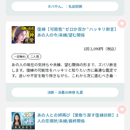
タバやん。｜名前診断
復縁【可能性“ゼロか百か”ハッキリ断言】
あの人の今/未練/望む関係
1回 2,090円（税込）
一部無料
二人用
あの人の現在の気持ちや未練、望む関係の形まで、ズバリ断言
します。復縁の可能性をハッキリと知りたい方に最適な鑑定で
す。迷いや不安を取り除きながら、これから次に進むべき最善
の方向を明確に示します。
決断・決着の神様 礼愛
あの人との絆再び【愛取り戻す復縁診断】2
人の恋現状/未練/最終関係