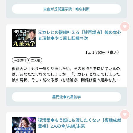
自由が丘開運学院│姓名判断
元カレとの復縁叶える【絆再燃占】彼の本心
＆現状◆やり直し転機⇒次
1回 1,760円（税込）
一部無料
二人用
復縁占い｜もう一度やり直したい。その気持ちを抱いているの
は、あなただけなのでしょうか。「元カレ」となってしまった
彼の現状、そして秘める想いを紐解き、関係修復の是非を九星
気学によって明らかにいたします。
黒門流◆九星気学
復活愛◆もう誰にも渡したくない【復縁成就
霊視】2人の今/未練/未来