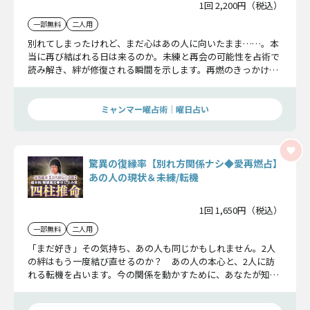
1回 2,200円（税込）
一部無料
二人用
別れてしまったけれど、まだ心はあの人に向いたまま……。本
当に再び結ばれる日は来るのか。未練と再会の可能性を占術で
読み解き、絆が修復される瞬間を示します。再燃のきっかけや
未来の関係性まで詳細にお伝えします。
ミャンマー曜占術│曜日占い
驚異の復縁率【別れ方関係ナシ◆愛再燃占】
あの人の現状＆未練/転機
1回 1,650円（税込）
一部無料
二人用
「まだ好き」その気持ち、あの人も同じかもしれません。2人
の絆はもう一度結び直せるのか？ あの人の本心と、2人に訪
れる転機を占います。今の関係を動かすために、あなたが知る
べき真実をお教えします。