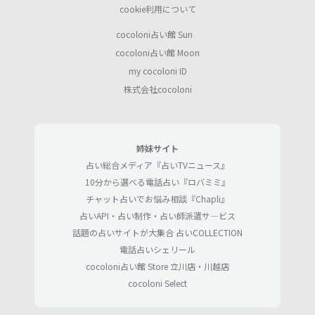
cookie利用について
cocoloni占い館 Sun
cocoloni占い館 Moon
my cocoloni ID
株式会社cocoloni
姉妹サイト
占い総合メディア『占いTVニュース』
10分から選べる電話占い『ロバミミ』
チャット占いでお悩み相談『Chapli』
占いAPI・占い制作・占い師派遣サ―ビス
話題の占いサイトが大集合 占いCOLLECTION
電話占いシェリール
cocoloni占い館 Store 立川店・川越店
cocoloni Select