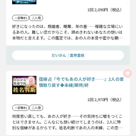
1回 2,090円（税込）
一部無料
二人用
好きになったのは、既婚者、略奪、年の差……複雑な立場にい
るあの人。難しい恋だからこそ、諦めきれないあなたの想いは
本物だと言えます。この鑑定では、あの人の本音や密かな期待
を汲み取り、本気の恋を成就へと導いていきます。
だいかん｜霊界霊視
復縁占『今でもあの人が好き……』2人の愛
情取り戻す◆未練/期待/終
1回 2,970円（税込）
一部無料
二人用
何度思い直しても、あの人が好き……その気持ちに嘘をつくこ
とはできません。こんなにも想い続けてしまうのは、2人に特
別な宿縁があるからです。姓名判断であの人の未練、この恋の
行方まで詳しくお伝えします。