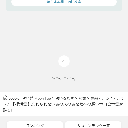
ほしよみ堂｜四柱推命
cocoloni占い館 Moon Top
占いを探す
恋愛
復縁・元カノ・元カ
【復活愛】忘れられないあの人のあなたへの想い⇒再会⇒愛が
レ
甦る日
ランキング
占いコンテンツ一覧