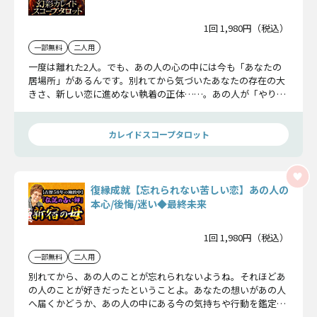
1回 1,980円（税込）
一部無料
二人用
一度は離れた2人。でも、あの人の心の中には今も「あなたの
居場所」があるんです。別れてから気づいたあなたの存在の大
きさ、新しい恋に進めない執着の正体……。あの人が「やり直
したい」と衝動的に思う瞬間と、再び愛が燃え上がる運命のX
デーを詳細にお伝えします。
カレイドスコープタロット
復縁成就【忘れられない苦しい恋】あの人の
本心/後悔/迷い◆最終未来
1回 1,980円（税込）
一部無料
二人用
別れてから、あの人のことが忘れられないようね。それほどあ
の人のことが好きだったということよ。あなたの想いがあの人
へ届くかどうか、あの人の中にある今の気持ちや行動を鑑定し
てみましょう。