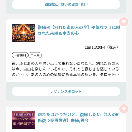
四国松山“救いの占女”真印
復縁占【別れたあの人の今】平気なフリに隠
された未練＆本当の心
1回 1,320円（税込）
一部無料
二人用
夜、ふとあの人を思い出して眠れないあなたへ。別れたあの人
は今、自由を楽しんでいるのか、それとも寂しさを感じている
のか……。あの人の心の奥底にある本当の想いを、タロットで
明かします。
レゾナンスタロット
別れたばかりだけど、復縁したい【2人の絆
修復⇒愛再燃占】未練/再会