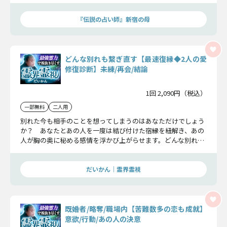
『伝説の占い師』新宿の母
どんな別れも繋ぎ直す【最速復縁◆2人の愛
修復診断】未練/再会/結論
1回 2,090円（税込）
一部無料
二人用
別れた今も相手のことを想ってしまうのはあなただけでしょう
か？ あなたとあの人を一度は結び付けた宿縁を紐解き、あの
人が胸の奥に秘める感情を浮かび上がらせます。どんな別れで
も大丈夫。確実に2人の縁を復縁の道へと導いていきます。
だいかん｜霊界霊視
既婚者/略奪/職場内【苦難数多の恋も成就】
意欲/行動/あの人の決意