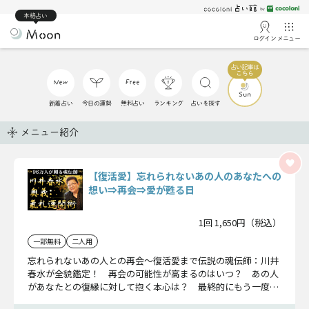
本格占い
ログイン
メニュー
新着占い
今日の運勢
無料占い
ランキング
占いを探す
メニュー紹介
【復活愛】忘れられないあの人のあなたへの
想い⇒再会⇒愛が甦る日
1回 1,650円（税込）
一部無料
二人用
忘れられないあの人との再会〜復活愛まで伝説の魂伝師：川井
春水が全貌鑑定！ 再会の可能性が高まるのはいつ？ あの人
があなたとの復縁に対して抱く本心は？ 最終的にもう一度あ
の人との愛を甦らせるには？ 二人を待ち受ける結末まで全て