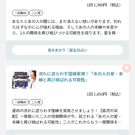
1回 1,980円（税込）
一部無料
二人用
あなたとあの人の間には、まだ消えない想いがあります。別れ
たはずなのに心が揺れる理由、そしてあの人の未練や本音か
ら、2人の関係を再び結びつける可能性を探ります。愛を再燃
させるための最適な行動を一緒に見ていきましょう。
真木あかり｜誕生日占い
流れに逆らわず復縁実現！「あの人の愛・未
練と再び結ばれる可能性」
1回 1,650円（税込）
一部無料
二人用
運命の流れに逆らわず復縁を実現させましょう！【高次の采
配】一度築いた二人の信頼関係が今、試される「あの人の愛・
未練と再び結ばれる可能性」二人がこれからもう一度関係を築
き、二人で歩みだすための高次の存在からのアドバイス。