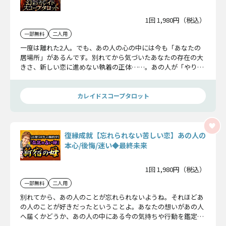
1回 1,980円（税込）
一部無料
二人用
一度は離れた2人。でも、あの人の心の中には今も「あなたの
居場所」があるんです。別れてから気づいたあなたの存在の大
きさ、新しい恋に進めない執着の正体……。あの人が「やり直
したい」と衝動的に思う瞬間と、再び愛が燃え上がる運命のX
デーを詳細にお伝えします。
カレイドスコープタロット
復縁成就【忘れられない苦しい恋】あの人の
本心/後悔/迷い◆最終未来
1回 1,980円（税込）
一部無料
二人用
別れてから、あの人のことが忘れられないようね。それほどあ
の人のことが好きだったということよ。あなたの想いがあの人
へ届くかどうか、あの人の中にある今の気持ちや行動を鑑定し
てみましょう。