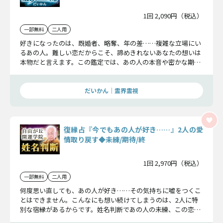
1回 2,090円（税込）
一部無料
二人用
好きになったのは、既婚者、略奪、年の差……複雑な立場にい
るあの人。難しい恋だからこそ、諦めきれないあなたの想いは
本物だと言えます。この鑑定では、あの人の本音や密かな期待
を汲み取り、本気の恋を成就へと導いていきます。
だいかん｜霊界霊視
復縁占『今でもあの人が好き……』2人の愛
情取り戻す◆未練/期待/終
1回 2,970円（税込）
一部無料
二人用
何度思い直しても、あの人が好き……その気持ちに嘘をつくこ
とはできません。こんなにも想い続けてしまうのは、2人に特
別な宿縁があるからです。姓名判断であの人の未練、この恋の
行方まで詳しくお伝えします。