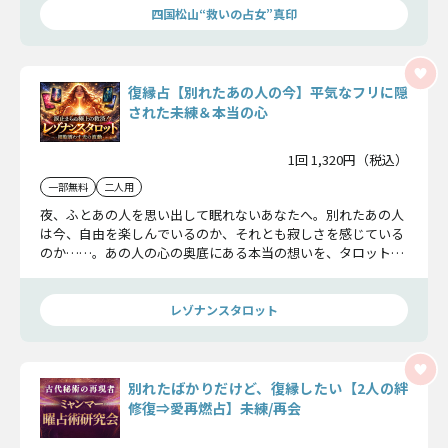
四国松山“救いの占女”真印
復縁占【別れたあの人の今】平気なフリに隠
された未練＆本当の心
1回 1,320円（税込）
一部無料
二人用
夜、ふとあの人を思い出して眠れないあなたへ。別れたあの人
は今、自由を楽しんでいるのか、それとも寂しさを感じている
のか……。あの人の心の奥底にある本当の想いを、タロットで
明かします。
レゾナンスタロット
別れたばかりだけど、復縁したい【2人の絆
修復⇒愛再燃占】未練/再会