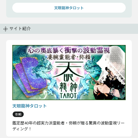
天眼龍神タロット
サイト紹介
天眼龍神タロット
弥頼
鑑定歴40年の超実力派霊能者・弥頼が贈る驚異の波動霊視リー
ディング！