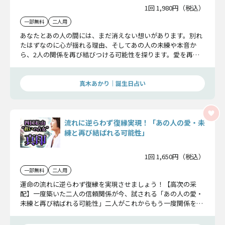
1回 1,980円（税込）
一部無料
二人用
あなたとあの人の間には、まだ消えない想いがあります。別れ
たはずなのに心が揺れる理由、そしてあの人の未練や本音か
ら、2人の関係を再び結びつける可能性を探ります。愛を再燃
させるための最適な行動を一緒に見ていきましょう。
真木あかり｜誕生日占い
流れに逆らわず復縁実現！「あの人の愛・未
練と再び結ばれる可能性」
1回 1,650円（税込）
一部無料
二人用
運命の流れに逆らわず復縁を実現させましょう！【高次の采
配】一度築いた二人の信頼関係が今、試される「あの人の愛・
未練と再び結ばれる可能性」二人がこれからもう一度関係を築
き、二人で歩みだすための高次の存在からのアドバイス。