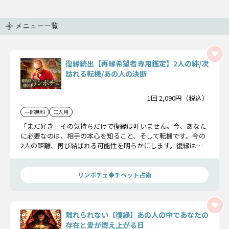
メニュー一覧
復縁続出【再縁希望者専用鑑定】2人の絆/次
訪れる転機/あの人の決断
1回 2,090円（税込）
一部無料
二人用
「まだ好き」その気持ちだけで復縁は叶いません。今、あなた
に必要なのは、相手の本心を知ること、そして転機です。今の
2人の距離、再び結ばれる可能性を明らかにします。復縁は叶
うのか…確かめてください。
リンポチェ◆チベット占術
離れられない【復縁】あの人の中であなたの
存在と愛が燃え上がる日