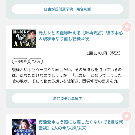
自由が丘開運学院│姓名判断
元カレとの復縁叶える【絆再燃占】彼の本心
＆現状◆やり直し転機⇒次
1回 1,760円（税込）
一部無料
二人用
復縁占い｜もう一度やり直したい。その気持ちを抱いているの
は、あなただけなのでしょうか。「元カレ」となってしまった
彼の現状、そして秘める想いを紐解き、関係修復の是非を九星
気学によって明らかにいたします。
黒門流◆九星気学
復活愛◆もう誰にも渡したくない【復縁成就
霊視】2人の今/未練/未来