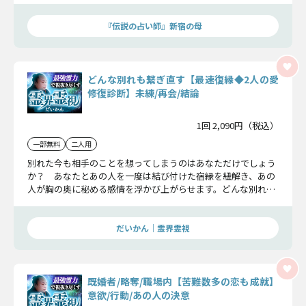
『伝説の占い師』新宿の母
どんな別れも繋ぎ直す【最速復縁◆2人の愛
修復診断】未練/再会/結論
1回 2,090円（税込）
一部無料
二人用
別れた今も相手のことを想ってしまうのはあなただけでしょう
か？ あなたとあの人を一度は結び付けた宿縁を紐解き、あの
人が胸の奥に秘める感情を浮かび上がらせます。どんな別れで
も大丈夫。確実に2人の縁を復縁の道へと導いていきます。
だいかん｜霊界霊視
既婚者/略奪/職場内【苦難数多の恋も成就】
意欲/行動/あの人の決意