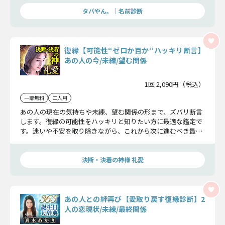
タバやん。｜名前診断
復縁【可能性“ゼロか百か”ハッキリ断言】
あの人の今/未練/望む関係
1回 2,090円（税込）
一部無料
二人用
あの人の現在の気持ちや未練、望む関係の形まで、ズバリ断言
します。復縁の可能性をハッキリと知りたい方に最適な鑑定で
す。迷いや不安を取り除きながら、これから次に進むべき最善
の方向を明確に示します。
決断・決着の神様 礼愛
あの人との絆再び【愛取り戻す復縁診断】2
人の恋現状/未練/最終関係