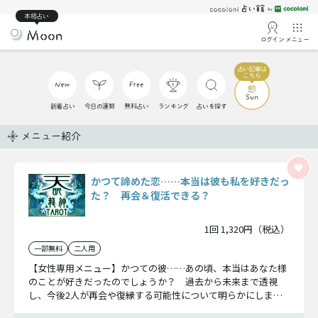
本格占い
ログイン
メニュー
新着占い
今日の運勢
無料占い
ランキング
占いを探す
メニュー紹介
かつて諦めた恋……本当は彼も私を好きだっ
た？ 再会＆復活できる？
1回 1,320円（税込）
一部無料
二人用
【女性専用メニュー】かつての彼……あの頃、本当はあなた様
のことが好きだったのでしょうか？ 過去から未来まで透視
し、今後2人が再会や復縁する可能性について明らかにしま
す。