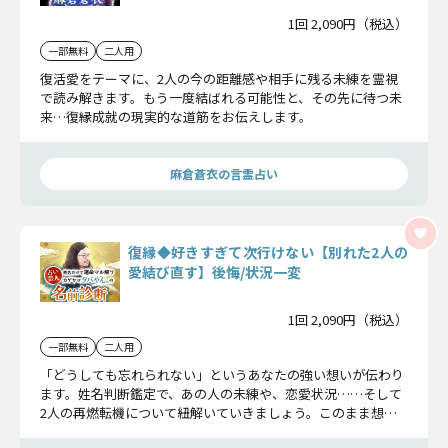
1回 2,090円（税込）
一部無料
二人用
復活愛をテーマに、2人の今の距離感や相手に残る未練を霊視
で読み解きます。もう一度結ばれる可能性と、その先に待つ未
来…復縁成就の現実的な道筋をお伝えします。
麻倉蒼衣の言霊占い
復縁◆好きすぎて次行けない【別れた2人の
愛結び直す】後悔/状況一変
1回 2,090円（税込）
一部無料
二人用
「どうしても忘れられない」というあなたの強い想いが伝わり
ます。姓名判断鑑定で、あの人の未練や、恋愛状況……そして
2人の再燃転機について紐解いていきましょう。このまま想い
続けるかどうかご判断ください。