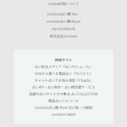
cookie利用について
cocoloni占い館 Sun
cocoloni占い館 Moon
my cocoloni ID
株式会社cocoloni
姉妹サイト
占い総合メディア『占いTVニュース』
10分から選べる電話占い『ロバミミ』
チャット占いでお悩み相談『Chapli』
占いAPI・占い制作・占い師派遣サ―ビス
話題の占いサイトが大集合 占いCOLLECTION
電話占いシェリール
cocoloni占い館 Store 立川店・川越店
cocoloni Select