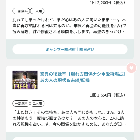
1回 2,200円（税込）
一部無料
二人用
別れてしまったけれど、まだ心はあの人に向いたまま……。本
当に再び結ばれる日は来るのか。未練と再会の可能性を占術で
読み解き、絆が修復される瞬間を示します。再燃のきっかけや
未来の関係性まで詳細にお伝えします。
ミャンマー曜占術│曜日占い
驚異の復縁率【別れ方関係ナシ◆愛再燃占】
あの人の現状＆未練/転機
1回 1,650円（税込）
一部無料
二人用
「まだ好き」その気持ち、あの人も同じかもしれません。2人
の絆はもう一度結び直せるのか？ あの人の本心と、2人に訪
れる転機を占います。今の関係を動かすために、あなたが知る
べき真実をお教えします。