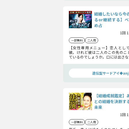
結婚したいなら今
るor継続する】
め占
1回 
一部無料
二人用
【女性専用メニュー】恋人とし
彼。けれど彼は二人のこの先のこ
ているのでしょうか。口には出さな
なかで結婚の意思はあるのかどう
れ添ったとしてあなたの運命の相
か、あなたの幸せのためにお伝えし
遺伝型サードアイ◆anj
【結婚成就鑑定】
との結婚を決断す
未来
1回 
一部無料
二人用