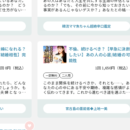
ているあなた。
あの人はあなたと人生を共にする生涯の伴侶とな
るのか？ どう
るのか？「でも、その前に今から知っておきたい
て仕方がない事
事実があるんじゃないデスか？」あなたとの結婚
、そしてこの先
相性。あの人が理想としている価値観とは何
のアドバイスを
か？ あなたとの結婚を決意するのはどんな時な
のか？ 魚ちゃんがズバリ辛口鑑定しちゃいマス
韓流ママ魚ちゃん超絶辛口鑑定
よーー！
夫婦になれる？
不倫、続けるべき？【早急に決断
/結婚相性】完
したい】あの人の心底/結婚の可
能性
1回 0円（税込）
1回 1,650円（税込）
一部無料
二人用
れたら、どんな
このまま関係を続けるべきか、それとも……。あ
でしょうか。も
なたの心の中にある不安や期待、複雑な感情がよ
夫婦となった
く伝わってきます。これから進むべき道を選ぶため
たが作ることが
に、あの人の心の奥底と、この禁断の恋の行方をし
。
っかりと見つめ、私と一緒に決断を下していきま
しょう。
い
宮古島の霊能者◆上地一美