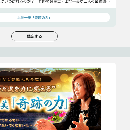
機はいつ訪れるのか？ 奇跡の鑑定士・上地一美が二人の最終関係
上地一美「奇跡の力」
鑑定する