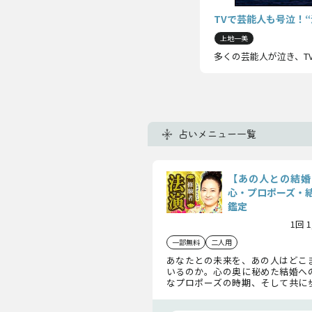
TVで芸能人も号泣！
上地一美
多くの芸能人が泣き、T
占いメニュー一覧
【あの人との結婚
心・プロポーズ・
鑑定
1回 
一部無料
二人用
あなたとの未来を、あの人はどこ
いるのか。心の奥に秘めた結婚へ
なプロポーズの時期、そして共に
姿まで視ます。縁が成婚へ進むのか
道か――魂の契りをもとに導きを示し