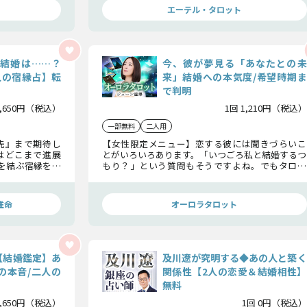
エーテル・タロット
結婚は……？
今、彼が夢見る「あなたとの未
人の宿縁占】転
来」結婚への本気度/希望時期ま
で判明
1,650円（税込）
1回 1,210円（税込）
一部無料
二人用
先』まで期待し
【女性限定メニュー】恋する彼には聞きづらいこ
はどこまで進展
とがいろいろあります。「いつごろ私と結婚するつ
を結ぶ宿縁を紐
もり？」という質問もそうですよね。でもタロッ
いきます。心の準
トなら結婚に対する彼の本音をハッキリ引き出し
見せてくれますよ。
推命
オーロラタロット
【結婚鑑定】あ
及川遼が究明する◆あの人と築く
の本音/二人の
関係性【2人の恋愛＆結婚相性】
無料
1,650円（税込）
1回 0円（税込）