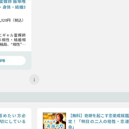
霊媒師 飯塚唯
・身体・結婚3
1,320円（税込）
とギャル霊媒師
体相性・結婚相
結局、“相性”。
夫婦になったら
うなのか…大事
塚唯
1
縮めたい方必
【無料】奇跡を起こす恋愛成就鑑
切にしている
定！「明日の二人の相性・恋運
命」