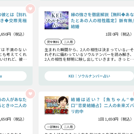
の彼とは【別れ
縁の強さを徹底解説【無料◆あな
べき◆交際見極
たとあの人の相性鑑定】脈有無/
結婚
1,650円（税込）
1回 0円（税込）
完全無料
二人用
ては不満のない
生まれた瞬間から、2人の相性は決まっている――。そ
とも考えてくれ
れぞれに備わっているソウルナンバーを読み解き、
いけれど、彼の
2人の相性を鮮明に映し出していきます。きっと、
か、この先も連
これまで気付かなかった新たな発見に出会えるこ
手となり得るの
とでしょう。
ますね。
u
KEI｜ソウルナンバー占い
あの人があなた
結婚は近い？【魚ちゃん“辛
るとき⇒二人の
口”恋愛結婚占】二人の未来ズバ
リ的中
1,650円（税込）
1回 1,650円（税込）
一部無料
二人用