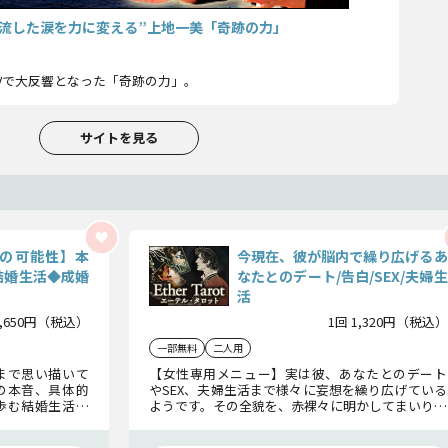
“流した涙を力に変える”上地一美「奇跡の力」
Vで大反響となった「奇跡の力」。
サイトを見る
の可能性】本
今現在、彼が脳内で繰り広げるあ
結婚生活◆成婚
なたとのデート/告白/SEX/夫婦生
活
1,650円（税込）
1回 1,320円（税込）
一部無料
二人用
まで思い描いて
【女性専用メニュー】実は彼、あなたとのデート
の本音、具体的
やSEX、夫婦生活まで様々に妄想を繰り広げている
歩む結婚生活の
ようです。その全貌を、赤裸々に明かしてまいりま
、それとも別の
す。
ます。