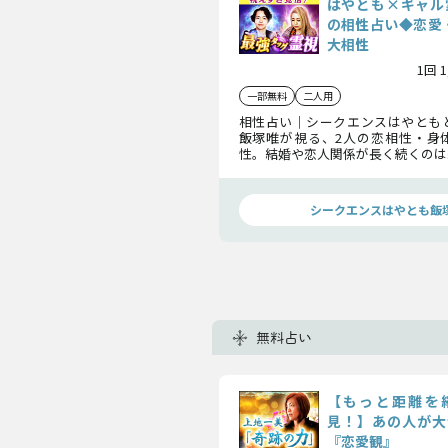
はやとも×ギャル
の相性占い◆恋愛
大相性
1回 
一部無料
二人用
相性占い｜シークエンスはやとも
飯塚唯が視る、2人の恋相性・身
性。結婚や恋人関係が長く続くのは
2人が付き合ったらどうなるのか、
どうなるのか、身体の関係性はど
な2人の相性を霊視で占います。
シークエンスはやとも飯
無料占い
【もっと距離を
見！】あの人が大
『恋愛観』