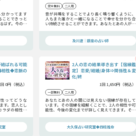
完全無料
二人用
ち分かってます
音が共鳴をすることでより長く鳴り響くように、
ることできっと
人もまた誰かと一緒になることで幸せを分かち合
るはず。今のあ
い持続させることができます。あなたとあの人が持
・未来など、あ
つ名前の響きから2人の相性を解明。この先で、ど
か？ まで多面
んな関係性を築くことができるのかお話しします。
及川遼｜銀座の占い師
が結ばれる可能
2人の恋の結果導き出す【宿縁鑑
婦相性◆恋脈の
定】恋愛/結婚/身体⇒関係性＆変
化/終
1回 0円（税込）
1回 1,650円（税込）
一部無料
二人用
性ってどうな
あなたとあの人の間には見えない宿縁が存在して
ます。恋人とし
います。その宿縁を紐解くことで、2人の相性や可
カラダの相性ま
能性、今後の変化までが詳しく見えてきます。そこ
底的に紐解き、
から拾い上げた情報をわかりやすく、あなたにお
伝えしていきます。
究室
大久保占い研究室◆四柱推命