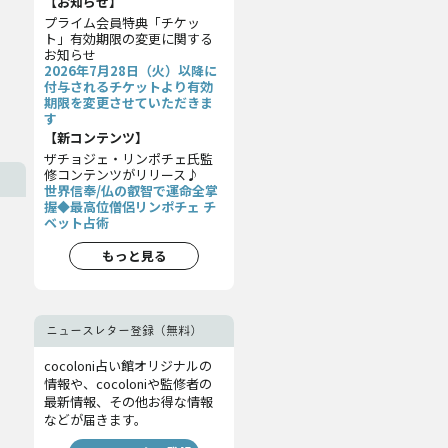
【お知らせ】
プライム会員特典「チケッ
ト」有効期限の変更に関する
お知らせ
2026年7月28日（火）以降に
付与されるチケットより有効
期限を変更させていただきま
す
【新コンテンツ】
ザチョジェ・リンポチェ氏監
修コンテンツがリリース♪
世界信奉/仏の叡智で運命全掌
握◆最高位僧侶リンポチェ チ
ベット占術
もっと見る
ニュースレター登録（無料）
cocoloni占い館オリジナルの
情報や、cocoloniや監修者の
最新情報、その他お得な情報
などが届きます。