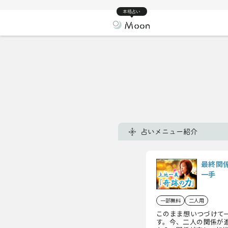
本格占い
占いメニュー紹介
最終関
一手
一部無料
二人用
このまま想いつづけて
す。今、二人の関係が