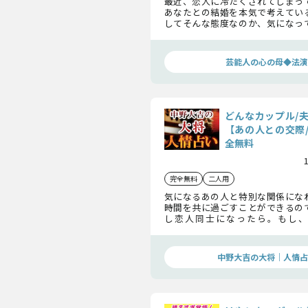
最近、恋人に冷たくされてしまっ
あなたとの結婚を本気で考えてい
してそんな態度なのか、気になっ
でしょう。その態度に隠された理由
あの人と末長く付き合っていく為
しますよ。
芸能人の心の母◆法演
どんなカップル/
【あの人との交際
全無料
完全無料
二人用
気になるあの人と特別な関係にな
時間を共に過ごすことができるの
し恋人同士になったら。もし、
ら……。ここでは、あの人とあな
できる関係性についてみていきます
中野大吉の大将｜人情占