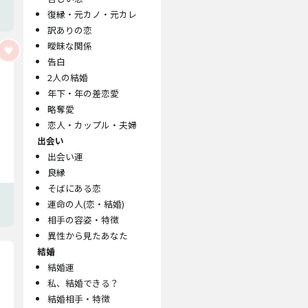
復縁・元カノ・元カレ
訳ありの恋
曖昧な関係
告白
2人の結婚
年下・年の差恋愛
略奪愛
恋人・カップル・夫婦
出会い
出会い運
良縁
そばにある恋
運命の人(恋・結婚)
相手の容姿・特徴
異性から見たあなた
結婚
結婚運
私、結婚できる？
結婚相手・特徴