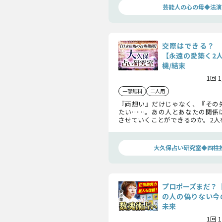
芸能人の心の母◆法演
交際はできる？ 
【永遠の愛築く2
機/結末
1回 
一部無料
二人用
『両想い』だけじゃなく、『その
たい……。あの人とあなたの関係
させていくことができるのか。2人
解き、“2人の未来”を映し出して
備はいいですか？
大久保占い研究室◆四柱
プロポーズまだ？
の人の偽りない今
未来
1回 