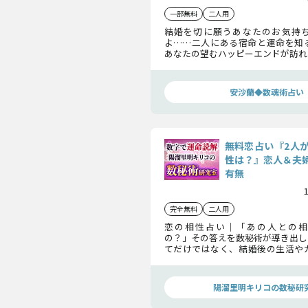
一部無料
二人用
結婚を切に願うあなたのお気持
よ……二人にある宿命と運命を知
あなたの望むハッピーエンドが訪れ
の人の正直な気持ちや、相性・試練
の人とは本当に結ばれるのかどう
的に見ていきます。
安沙蘭◆数魂術占い
無料恋占い『2人
性は？』恋人＆夫
有無
完全無料
二人用
恋の相性占い｜「あの人との相
の？」その答えを数秘術が導き出し
てだけではなく、結婚後の生活や
で深く解明。2人の間にある縁を徹
運命を確かめましょう。
陽溜里明キリコの数秘研