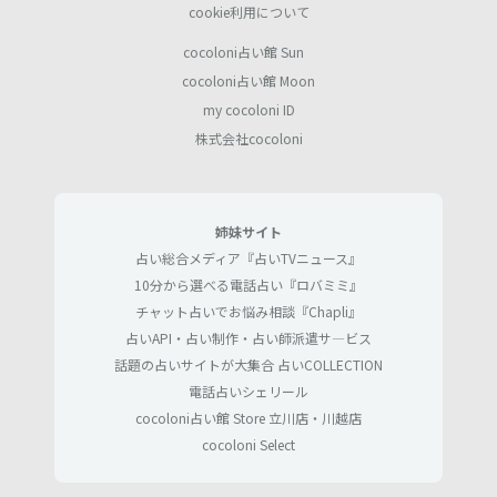
cookie利用について
cocoloni占い館 Sun
cocoloni占い館 Moon
my cocoloni ID
株式会社cocoloni
姉妹サイト
占い総合メディア『占いTVニュース』
10分から選べる電話占い『ロバミミ』
チャット占いでお悩み相談『Chapli』
占いAPI・占い制作・占い師派遣サ―ビス
話題の占いサイトが大集合 占いCOLLECTION
電話占いシェリール
cocoloni占い館 Store 立川店・川越店
cocoloni Select