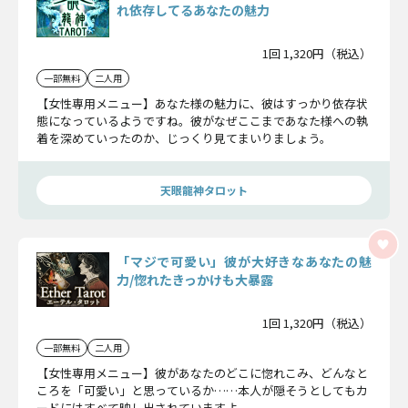
れ依存してるあなたの魅力
1回 1,320円（税込）
一部無料
二人用
【女性専用メニュー】あなた様の魅力に、彼はすっかり依存状
態になっているようですね。彼がなぜここまであなた様への執
着を深めていったのか、じっくり見てまいりましょう。
天眼龍神タロット
「マジで可愛い」彼が大好きなあなたの魅
力/惚れたきっかけも大暴露
1回 1,320円（税込）
一部無料
二人用
【女性専用メニュー】彼があなたのどこに惚れこみ、どんなと
ころを「可愛い」と思っているか……本人が隠そうとしてもカ
ードにはすべて映し出されていますよ。