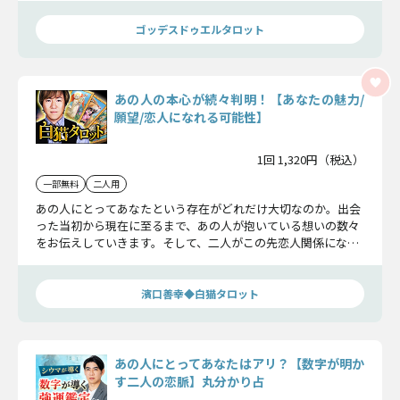
す。
ゴッデスドゥエルタロット
あの人の本心が続々判明！【あなたの魅力/
願望/恋人になれる可能性】
1回 1,320円（税込）
一部無料
二人用
あの人にとってあなたという存在がどれだけ大切なのか。出会
った当初から現在に至るまで、あの人が抱いている想いの数々
をお伝えしていきます。そして、二人がこの先恋人関係になる
可能性があるのか、今回は特別にお話ししましょう。
濱口善幸◆白猫タロット
あの人にとってあなたはアリ？【数字が明か
す二人の恋脈】丸分かり占