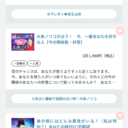
える2人の関係進展の様子までお話しします。
木下レオン◆帝王占術
大串ノリコが占う！ 今、一番あなたを好き
な人【今の関係性・好意】
1回 1,980円（税込）
一部無料
一人用
恋のチャンスは、あなたが思うよりずっと近くにあります。
今、あなたを想う人がいつ来てもいいように、その人との今の
関係やあなたへの好意について知ってみませんか？ あなたの
魅力や持っている恋愛運も大串ノリコが詳しく占います！
人気占い番組で話題の占い師◇大串ノリコ
彼の傍にはどんな異性がいる？（私は特
別？）あなたの格付け/恋願望