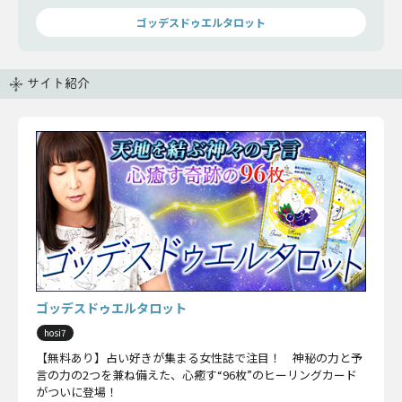
す。
ゴッデスドゥエルタロット
サイト紹介
ゴッデスドゥエルタロット
hosi7
【無料あり】占い好きが集まる女性誌で注目！ 神秘の力と予
言の力の2つを兼ね備えた、心癒す“96枚”のヒーリングカード
がついに登場！