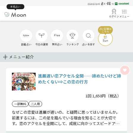
本格占い
ログイン
メニュー
新着占い
今日の運勢
無料占い
ランキング
占いを探す
メニュー紹介
進展遅い恋アクセル全開……諦めたいけど諦
めたくない⇒この恋の行方
1回 1,650円（税込）
一部無料
二人用
なぜこの恋愛は進展が遅いの、と疑問に思ってはいませんか。
前進するには、二の足を踏んでいる理由を知ることが大切で
す。恋のアクセルを全開にして、成就に向かってスピードアッ
プしましょう。