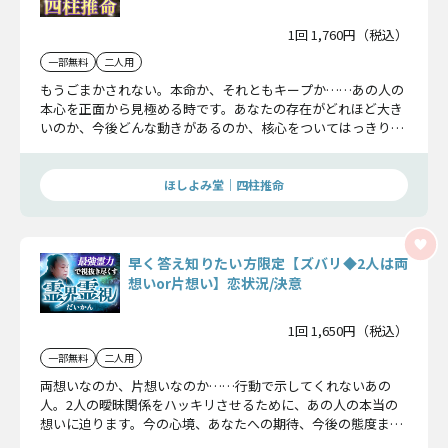
1回 1,760円（税込）
一部無料
二人用
もうごまかされない。本命か、それともキープか……あの人の
本心を正面から見極める時です。あなたの存在がどれほど大き
いのか、今後どんな動きがあるのか、核心をついてはっきりお
伝えします。覚悟してください。
ほしよみ堂｜四柱推命
早く答え知りたい方限定【ズバリ◆2人は両
想いor片想い】恋状況/決意
1回 1,650円（税込）
一部無料
二人用
両想いなのか、片想いなのか……行動で示してくれないあの
人。2人の曖昧関係をハッキリさせるために、あの人の本当の
想いに迫ります。今の心境、あなたへの期待、今後の態度ま
で、現実を知る準備はできていますか。