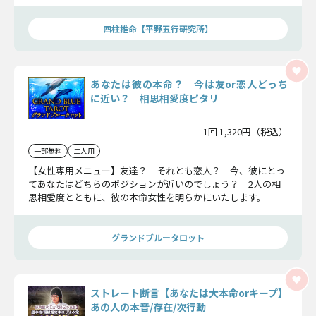
そ知ってほしい答えがそこにはあります。
四柱推命【平野五行研究所】
あなたは彼の本命？ 今は友or恋人どっち
に近い？ 相思相愛度ピタリ
1回 1,320円（税込）
一部無料
二人用
【女性専用メニュー】友達？ それとも恋人？ 今、彼にとっ
てあなたはどちらのポジションが近いのでしょう？ 2人の相
思相愛度とともに、彼の本命女性を明らかにいたします。
グランドブルータロット
ストレート断言【あなたは大本命orキープ】
あの人の本音/存在/次行動