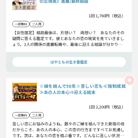
の恋現実》進展/最終結論
1回 1,760円（税込）
一部無料
二人用
【女性限定】結局最後は、片想い？ 両想い？ あなたのその
疑問に答える鑑定です。彼とあなたの恋の現実を見ていきまし
ょう。2人の関係の進展転機や、最後に迎える結論が分かりま
す。期待を込めて鑑定ください。
はやともの生き霊鑑定
※縁を結んで58年※苦しい恋も≪強制成就
≫あの人の本心⇒迎える結末
1回 2,200円（税込）
一部無料
二人用
苦しい恋にお悩みのようね。数々のご縁を結んできた新宿の母
だからこそ、あの人の本心、この恋の行方まですべてお見通し
です。次は、あなたの恋を結ぶ番です。どんなに苦しい状況で