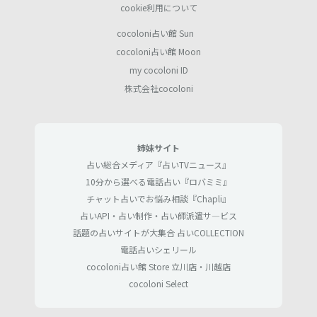
cookie利用について
cocoloni占い館 Sun
cocoloni占い館 Moon
my cocoloni ID
株式会社cocoloni
姉妹サイト
占い総合メディア『占いTVニュース』
10分から選べる電話占い『ロバミミ』
チャット占いでお悩み相談『Chapli』
占いAPI・占い制作・占い師派遣サ―ビス
話題の占いサイトが大集合 占いCOLLECTION
電話占いシェリール
cocoloni占い館 Store 立川店・川越店
cocoloni Select