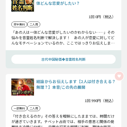
体どんな恋愛がしたい？
1回 0円（税込）
完全無料
二人用
「あの人は一体どんな恋愛がしたいのかわからない……」その
悩みを音霊姓名判断で解決します！ あの人が恋愛に対してど
んなモチベーションでいるのか、ここではっきりお伝えしまし
ょう！
古代中国秘儀◆音霊姓名判断
結論からお伝えします【2人は付き合える？
無理？】本音/この先の展開
1回 990円（税込）
一部無料
二人用
「付き合えるのか」その答えを曖昧にしたままでは、時間だけ
が過ぎていきます。チベット占術では、相手の意思と関係の発
展性を冷静に分析し、交際の可否を明確に判断。期待か現実か――