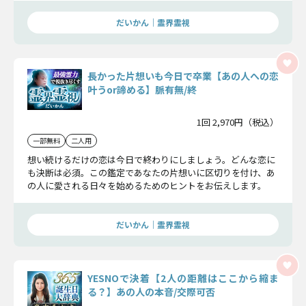
だいかん｜霊界霊視
長かった片想いも今日で卒業【あの人への恋
叶うor諦める】脈有無/終
1回 2,970円（税込）
一部無料
二人用
想い続けるだけの恋は今日で終わりにしましょう。どんな恋に
も決断は必須。この鑑定であなたの片想いに区切りを付け、あ
の人に愛される日々を始めるためのヒントをお伝えします。
だいかん｜霊界霊視
YESNOで決着【2人の距離はここから縮ま
る？】あの人の本音/交際可否