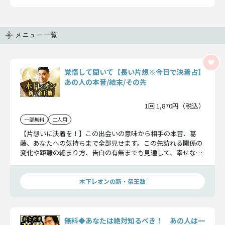
メニュー一覧
覚悟して聞いて【長い片想※今日で決着占】
あの人の本音/結末/その先
1回 1,870円（税込）
一部無料
二人用
【片想いに決着を！】この出会いの意味から相手の本音、葛
藤、あなたへの気持ちまで全部見せます。この先訪れる関係の
変化や距離の縮まり方、告白の有無までも見通して、幸せな未
来へとナビゲートいたします。
木下レオンの新・帝王数
無料◆あなたは絶対知るべき！ あの人は一