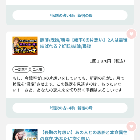
も、あなたの恋を結びましょう。
『伝説の占い師』新宿の母
脈薄/既婚/職場【確率0の片想い】2人は最後
結ばれる？好転/結論/最後
1回 1,870円（税込）
一部無料
二人用
もし、今確率ゼロの片想いをしていても、新宿の母が1ヵ月で
状況を“激変”させます。この鑑定を見逃すのは、もったいな
い！ さあ、あなたの恋未来を切り開く準備はよろしいです
か？
『伝説の占い師』新宿の母
【長期の片想い】あの人との恋脈と本命異性
の存在/あなたに抱く想い