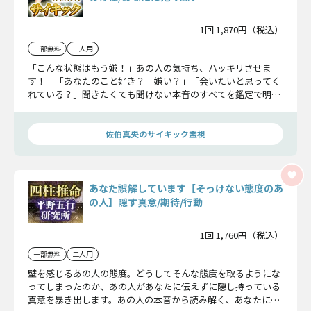
1回 1,870円（税込）
一部無料
二人用
「こんな状態はもう嫌！」あの人の気持ち、ハッキリさせま
す！ 「あなたのこと好き？ 嫌い？」「会いたいと思ってく
れている？」聞きたくても聞けない本音のすべてを鑑定で明ら
かにしていきましょう。
佐伯真央のサイキック霊視
あなた誤解しています【そっけない態度のあ
の人】隠す真意/期待/行動
1回 1,760円（税込）
一部無料
二人用
壁を感じるあの人の態度。どうしてそんな態度を取るようにな
ってしまったのか、あの人があなたに伝えずに隠し持っている
真意を暴き出します。あの人の本音から読み解く、あなたにこ