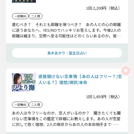
1回 2,200円（税込）
一部無料
二人用
進むべき？ それとも距離を保つべき？ あの人との心の距離
に迷うあなたへ、YES/NOでハッキリお答えします。今後2人の
距離は縮まり、交際へ至る可能性はどのくらいあるのか。覚悟
ができた方からお伝えしましょう。
真木あかり｜誕生日占い
直接聞けない恋事情【あの人はフリー？/恋
人いる？】理想/現状/本命
1回 1,650円（税込）
一部無料
二人用
あの人は今フリーなのか、恋人がいるのか？ 聞きたくても聞
けない恋事情をこの鑑定で詳細にお教えします。あの人が恋愛
に対して抱く理想、2人の現状からあの人の本命相手まで……
余すことなく見ていきましょう。