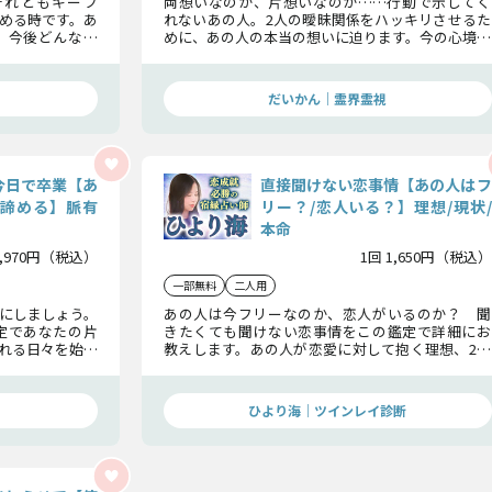
それともキープ
両想いなのか、片想いなのか……行動で示してく
める時です。あ
れないあの人。2人の曖昧関係をハッキリさせるた
、今後どんな動
めに、あの人の本当の想いに迫ります。今の心境、
きりお伝えしま
あなたへの期待、今後の態度まで、現実を知る準備
はできていますか。
だいかん｜霊界霊視
今日で卒業【あ
直接聞けない恋事情【あの人はフ
r諦める】脈有
リー？/恋人いる？】理想/現状/
本命
2,970円（税込）
1回 1,650円（税込）
一部無料
二人用
にしましょう。
あの人は今フリーなのか、恋人がいるのか？ 聞
定であなたの片
きたくても聞けない恋事情をこの鑑定で詳細にお
れる日々を始め
教えします。あの人が恋愛に対して抱く理想、2人
の現状からあの人の本命相手まで……余すことな
く見ていきましょう。
ひより海｜ツインレイ診断