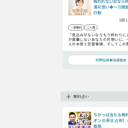
報われない恋なら
滞片想い◆一刀両
行動
1回 
一部無料
二人用
「見込みがないならもう終わりに
か進展しないあなたの片想いに、
人の本音と恋愛事情、そしてこの
決断まで……この恋の運命を赤裸
いきます。
村野弘味◆招運推命
無料占い
ちかっぱ当たる無
オンの帝王占術】
性格