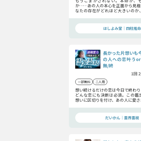
もうごまかされない。本命か、
か……あの人の本心を正面から見極
なたの存在がどれほど大きいのか
きがあるのか、核心をついてはっ
す。覚悟してください。
ほしよみ堂｜四柱推命
長かった片想いも
の人への恋叶うo
無/終
1回 
一部無料
二人用
想い続けるだけの恋は今日で終わり
どんな恋にも決断は必須。この鑑
想いに区切りを付け、あの人に愛さ
るためのヒントをお伝えします。
だいかん｜霊界霊視