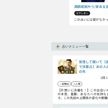
満願成就叶う/愛ある
木下レオン
この占いには愛がちか
占いメニュー一覧
覚悟して聞いて【
で決着占】あの人の
の先
1回 
一部無料
二人用
【片想いに決着を！】この出会い
の本音、葛藤、あなたへの気持ち
す。この先訪れる関係の変化や距離
白の有無までも見通して、幸せな未
トいたします。