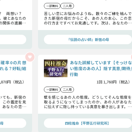
一部無料
二人用
い？ 両想い？
苦しい恋にお悩みのようね。数々のご縁を結んで
。彼とあなたの
きた新宿の母だからこそ、あの人の本心、この恋
の関係の進展転
の行方まですべてお見通しです。次は、あなたの恋
す。期待を込め
を結ぶ番です。どんなに苦しい状況でも、あなたの
恋を結びましょう。
『伝説の占い師』新宿の母
【確率0の片想
あなた誤解しています【そっけな
れる？好転/結
い態度のあの人】隠す真意/期待/
行動
1,870円（税込）
1回 1,760円（税込）
一部無料
二人用
いても、新宿の
壁を感じるあの人の態度。どうしてそんな態度を
す。この鑑定を見
取るようになってしまったのか、あの人があなた
、あなたの恋未
に伝えずに隠し持っている真意を暴き出します。あ
？
の人の本音から読み解く、あなたにこそ知ってほ
しい答えがそこにはあります。
母
四柱推命【平野五行研究所】