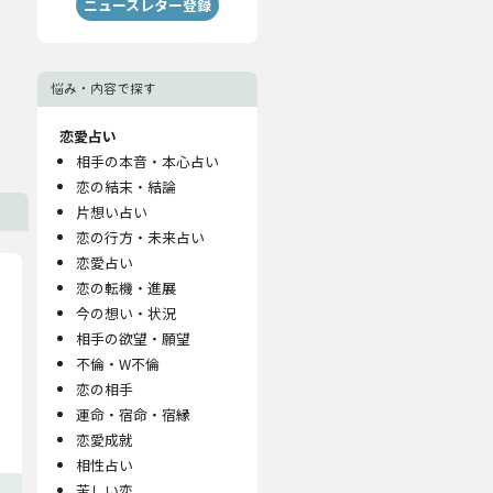
ニュースレター登録
悩み・内容で探す
恋愛占い
相手の本音・本心占い
恋の結末・結論
片想い占い
恋の行方・未来占い
恋愛占い
恋の転機・進展
今の想い・状況
相手の欲望・願望
不倫・W不倫
恋の相手
運命・宿命・宿縁
恋愛成就
相性占い
苦しい恋