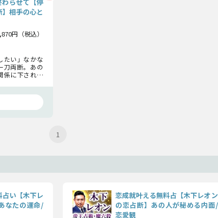
終わらせて【停
断】相手の心と
1,870円（税込）
したい」なかな
一刀両断。あの
関係に下される
々にお伝えして
1
料占い【木下レ
恋成就叶える無料占【木下レオン
あなたの運命/
の恋占断】あの人が秘める内面/
恋愛観