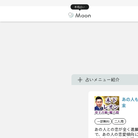
本格占い
占いメニュー紹介
あの人
末
一部無料
二人用
あの人との恋が全く進
で、あの人の恋愛傾向