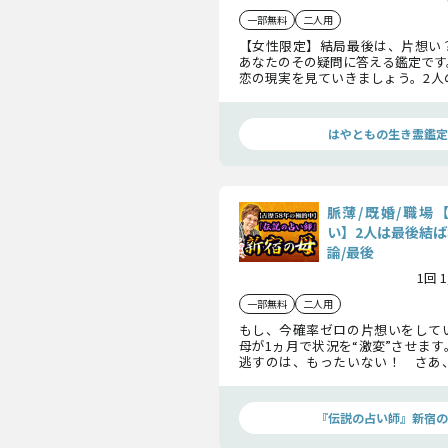
一部無料
二人用
【女性限定】結局最後は、片想
あなたのその疑問に答える鑑定です
恋の現実を見ていきましょう。2人
機や、最後に迎える結論が分かりま
て鑑定ください。
はやともの生き霊鑑定
脈薄/既婚/職場
い】2人は最後結ば
論/最後
1回 
一部無料
二人用
もし、今確率ゼロの片想いをして
母が1ヵ月で状況を“激変”させま
逃すのは、もったいない！ さあ
来を切り開く準備はよろしいですか
『伝説の占い師』新宿の