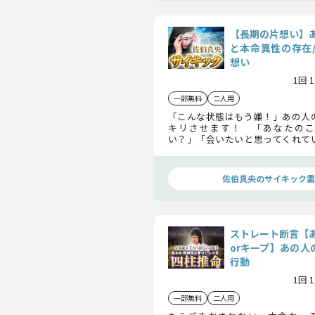
【長期の片想い】
と本命異性の存在
想い
1回 
一部無料
二人用
「こんな状態はもう嫌！」あの人
キリさせます！ 「あなたのこ
い？」「会いたいと思ってくれて
くても聞けない本音のすべてを鑑
ていきましょう。
佐伯真央のサイキック霊
ストレート断言【
orキープ】あの人
行動
1回 
一部無料
二人用