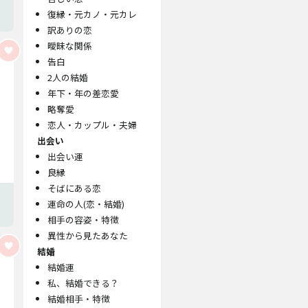
復縁・元カノ・元カレ
訳ありの恋
曖昧な関係
告白
2人の結婚
年下・年の差恋愛
略奪愛
恋人・カップル・夫婦
出会い
出会い運
良縁
そばにある恋
運命の人(恋・結婚)
相手の容姿・特徴
異性から見たあなた
結婚
結婚運
私、結婚できる？
結婚相手・特徴