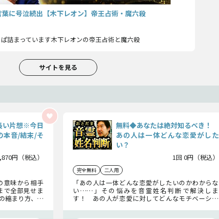
言葉に号泣続出【木下レオン】帝王占術・魔六殺
っぱ詰まっています木下レオンの帝王占術と魔六殺
サイトを見る
長い片想※今日
無料◆あなたは絶対知るべき！
本音/結末/そ
あの人は一体どんな恋愛がした
い？
1,870円（税込）
1回 0円（税込）
完全無料
二人用
の意味から相手
「あの人は一体どんな恋愛がしたいのかわからな
まで全部見せま
い……」その悩みを音霊姓名判断で解決しま
の縮まり方、告
す！ あの人が恋愛に対してどんなモチベーショ
来へとナビゲー
ンでいるのか、ここではっきりお伝えしましょ
う！