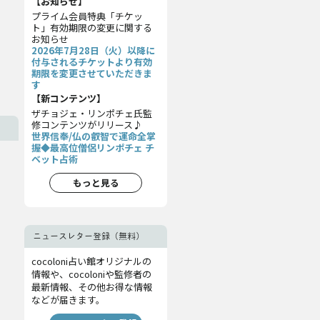
【お知らせ】
プライム会員特典「チケッ
ト」有効期限の変更に関する
お知らせ
2026年7月28日（火）以降に
付与されるチケットより有効
期限を変更させていただきま
す
【新コンテンツ】
ザチョジェ・リンポチェ氏監
修コンテンツがリリース♪
世界信奉/仏の叡智で運命全掌
握◆最高位僧侶リンポチェ チ
ベット占術
もっと見る
ニュースレター登録（無料）
cocoloni占い館オリジナルの
情報や、cocoloniや監修者の
最新情報、その他お得な情報
などが届きます。