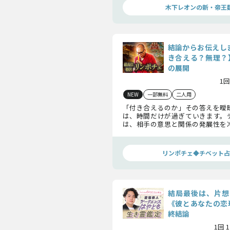
木下レオンの新・帝王
結論からお伝えし
き合える？無理？
の展開
1回
NEW
一部無料
二人用
「付き合えるのか」その答えを曖
は、時間だけが過ぎていきます。
は、相手の意思と関係の発展性を
交際の可否を明確に判断。期待か現
きりさせたい方へ。
リンポチェ◆チベット占
結局最後は、片想
《彼とあなたの恋
終結論
1回 