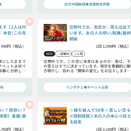
数
古代中国秘儀◆音霊姓名判断
ます【2人は付
交際叶うか、失恋か…答えは出て
】本音/この先
います。あの人の想い/転機/最終
結論
 990円（税込）
1回 2,090円（税込）
NEW
一部無料
二人用
昧にしたままで
交際叶うか、この恋に未来はあるのか…実は、そ
チベット占術で
の答えはすでに決まっています。現状を客観的に解
冷静に分析し、
き明かし、訪れる「関係の変化」をお伝えします。
実か――白黒はっ
希望的観測ではなく“現実として起こる結末”をお確
かめください。
術
リンポチェ◆チベット占術
い？両想い？
※縁を結んで58年※苦しい恋も
現実》進展/最
≪強制成就≫あの人の本心⇒迎え
る結末
1,760円（税込）
1回 2,200円（税込）