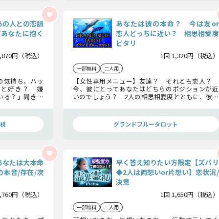
あの人との恋脈
あなたは彼の本命？ 今は友or
/あなたに抱く
恋人どっちに近い？ 相思相愛度
ピタリ
1,870円（税込）
1回 1,320円（税込）
一部無料
二人用
の気持ち、ハッ
【女性専用メニュー】友達？ それとも恋人？
と好き？ 嫌
今、彼にとってあなたはどちらのポジションが近
いる？」聞きた
いのでしょう？ 2人の相思相愛度とともに、彼の
定で明らかにし
本命女性を明らかにいたします。
視
グランドブルータロット
あなたは大本命
早く答え知りたい方限定【ズバリ
の本音/存在/次
◆2人は両想いor片想い】恋状況/
決意
1,760円（税込）
1回 1,650円（税込）
一部無料
二人用