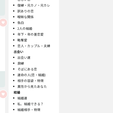
復縁・元カノ・元カレ
訳ありの恋
曖昧な関係
告白
2人の結婚
年下・年の差恋愛
略奪愛
恋人・カップル・夫婦
出会い
出会い運
良縁
そばにある恋
運命の人(恋・結婚)
相手の容姿・特徴
異性から見たあなた
結婚
結婚運
私、結婚できる？
結婚相手・特徴