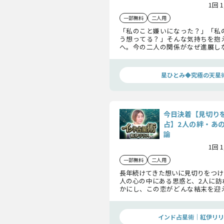
1回 
一部無料
二人用
「私のこと嫌いになった？」「私
う想ってる？」そんな気持ちを抱
へ。今の二人の関係がなぜ進展し
人は心の奥で何を思っているのか
へ向かうのか。星ひとみが天星術
のすべてに、答えを出します。
星ひとみ◆究極の天星
今日決着【見切り
占】2人の絆・あ
論
1回 
一部無料
二人用
長年続けてきた想いに見切りをつけ
人の心の中にある思惑と、2人に訪
かにし、この恋がどんな結末を迎
解いていきます。ずっと待ち続
す……心の準備はできましたか？
インド占星術｜紅伊リリ