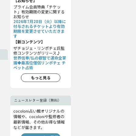
【お知らせ】
プライム会員特典「チケッ
ト」有効期限の変更に関する
お知らせ
2026年7月28日（火）以降に
付与されるチケットより有効
期限を変更させていただきま
す
【新コンテンツ】
ザチョジェ・リンポチェ氏監
修コンテンツがリリース♪
世界信奉/仏の叡智で運命全掌
握◆最高位僧侶リンポチェ チ
ベット占術
もっと見る
ニュースレター登録（無料）
cocoloni占い館オリジナルの
情報や、cocoloniや監修者の
最新情報、その他お得な情報
などが届きます。