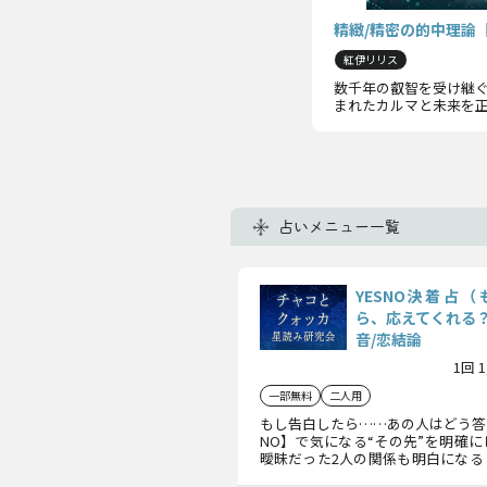
精緻/精密の的中理論
紅伊リリス
数千年の叡智を受け継ぐ
まれたカルマと未来を
占いメニュー一覧
YESNO決着占
ら、応えてくれる
音/恋結論
1回 
一部無料
二人用
もし告白したら……あの人はどう答え
NO】で気になる“その先”を明確
曖昧だった2人の関係も明白になる
人の本音から恋結論まで、告白前に