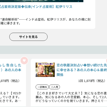
【占星術決定版◆伝承/インド占星術】紅伊リリス
“運命解析術”──インド占星術。紅伊リリスが、あなたの魂に刻
正確に導きます。
サイトを見る
（もし告白した
恋の執着決別占い◆想い続けた先
？）あの人の本
に幸せある？あの人の本心＆最終
関係
1,870円（税込）
1回 1,870円（税込）
一部無料
二人用
る？【 YESか
【このまま好きでいて大丈夫？】気になる恋の進
にしていきます。
展占。気になるあの人の恋愛観、本心、そして2人
ときです。あの
がどうなっていくのかを視ていきます。押さえてお
知っておきたい
きたい関係変化のチャンス、未来の2人の姿もハッ