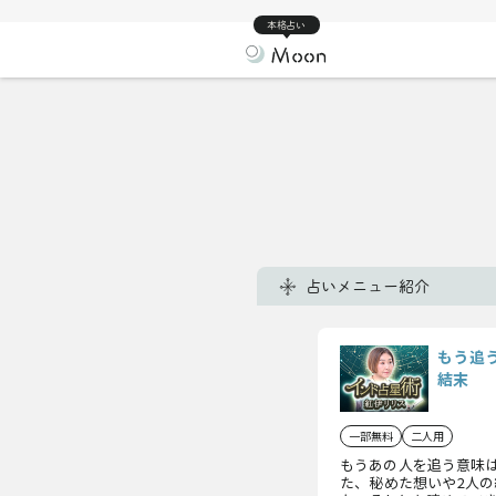
本格占い
占いメニュー紹介
もう追
結末
一部無料
二人用
もうあの人を追う意味
た、秘めた想いや2人