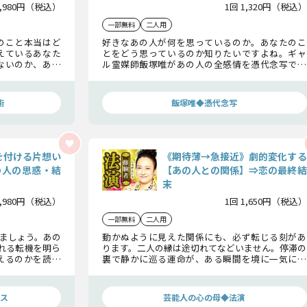
1,980円（税込）
1回 1,320円（税込）
一部無料
二人用
のこと本当はど
好きなあの人が何を思っているのか。あなたのこ
えているあなた
とをどう思っているのか知りたいですよね。ギャ
ないのか、あの
ル霊媒師飯塚唯があの人の全感情を憑代念写で明
、この恋はどこ
らかにします。あの人が下す恋の結論もお話ししま
であの人との恋
すよ。
術
飯塚唯◆憑代念写
を付ける片想い
《期待薄→急接近》劇的変化する
の人の思惑・結
【あの人との関係】⇒恋の最終結
末
1,980円（税込）
1回 1,650円（税込）
一部無料
二人用
ましょう。あの
動かぬように見えた関係にも、必ず転じる刻があ
れる転機を明ら
ります。二人の縁は途切れてなどいません。停滞の
えるのかを読み
裏で静かに巡る運命が、ある瞬間を境に一気に引
けた答えが出ま
き寄せを起こします。関係が急接近する理由、その
時期、そして最終的に辿り着く恋の結末まで導き
出します。
ス
芸能人の心の母◆法演