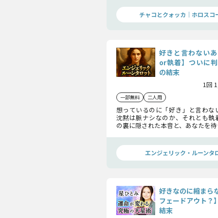
現状を届けます。
チャコとクォッカ｜ホロスコ
好きと言わないあ
or執着】ついに
の結末
1回 
一部無料
二人用
想っているのに「好き」と言わな
沈黙は脈ナシなのか、それとも執
の裏に隠された本音と、あなたを待
的な結末を明らかにします。
エンジェリック・ルーンタ
好きなのに縮まら
フェードアウト？
結末