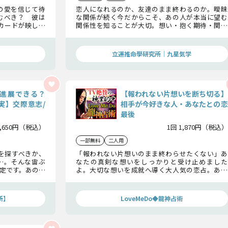
の愛を信じて待
恋人になれるのか、友達のまま終わるのか。曖昧
むべき？ 彼は
な関係が続く今だからこそ、あの人が本当に望む
カードが映し出
関係性を知ることが大切。想い・抱く期待・関係
い選択肢を示し
が動く時期まで徹底解読。この恋がどう進むのか
を見つけましょ
──答えはすぐそこに。
立運推命學研究所｜九星気学
進展できる？
【報われない片想いを断ち切る】
実】交際意志/
相手が今好きな人・あなたとの恋
最後
1,650円（税込）
1回 1,870円（税込）
一部無料
二人用
を探すべきか、
「報われない片想いのまま終わらせたくない」あ
…。そんな宙ぶ
なたの真剣な想いをしっかりと受け止めました
定です。あの人
よ。大切な想いを成就へ導く大人気の恋占。あの
あなたの恋の行
人が今好きな人、そして2人の恋結末を詳しく鑑定
してお届けします。
所】
LoveMeDo◆龍神占術