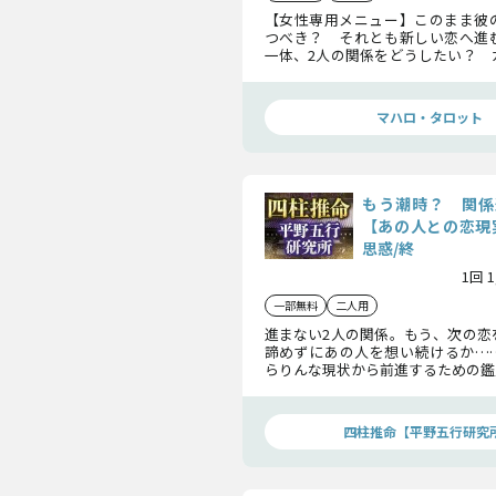
【女性専用メニュー】このまま彼
つべき？ それとも新しい恋へ進
一体、2人の関係をどうしたい？ 
す未来と照らし合わせ、後悔しな
ます。あなたが一番幸せになれる道
う。
マハロ・タロット
もう潮時？ 関係
【あの人との恋現
思惑/終
1回 
一部無料
二人用
進まない2人の関係。もう、次の恋
諦めずにあの人を想い続けるか…
らりんな現状から前進するための鑑
が抱くあなたへの想いを読み解き、
方を導き出します。
四柱推命【平野五行研究