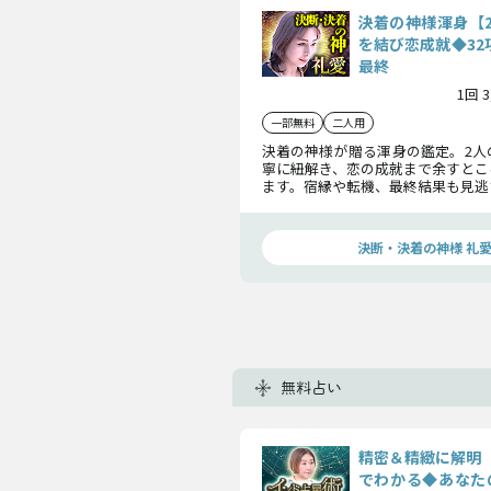
決着の神様渾身【
を結び恋成就◆32
最終
1回 
一部無料
二人用
決着の神様が贈る渾身の鑑定。2人
寧に紐解き、恋の成就まで余すとこ
ます。宿縁や転機、最終結果も見逃
未来に向けた行動や判断の指針ま
ていきます。
決断・決着の神様 礼
無料占い
精密＆精緻に解明
でわかる◆あなた