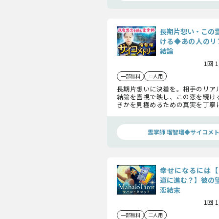
長期片想い・この
ける◆あの人のリ
結論
1回 
一部無料
二人用
長期片想いに決着を。相手のリア
結論を霊視で映し、この恋を続け
きかを見極めるための真実を丁寧
う心に答えを届けます。
霊掌師 瑠智瑠◆サイコメ
幸せになるには【
道に進む？】彼の
恋結末
1回 
一部無料
二人用