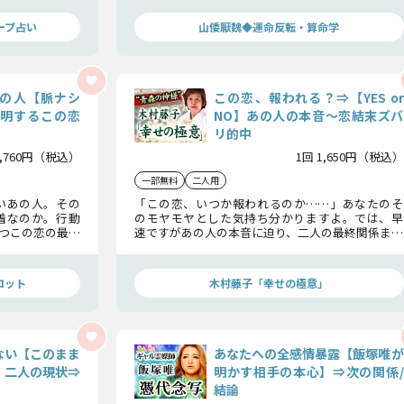
キリ伝えます！
ープ占い
山倭厭魏◆運命反転・算命学
の人【脈ナシ
この恋、報われる？⇒【YES or
判明するこの恋
NO】あの人の本音〜恋結末ズバ
リ的中
1,760円（税込）
1回 1,650円（税込）
一部無料
二人用
いあの人。その
「この恋、いつか報われるのか……」あなたのそ
着なのか。行動
のモヤモヤとした気持ち分かりますよ。では、早
つこの恋の最終
速ですがあの人の本音に迫り、二人の最終関係まで
をハッキリとお答えしましょう。二人の恋成就に向
けて、どうすればいいのかもお話ししますのでこの
ままお進みください。
ロット
木村藤子「幸せの極意」
ない【このまま
あなたへの全感情暴露【飯塚唯が
】二人の現状⇒
明かす相手の本心】⇒次の関係/
結論