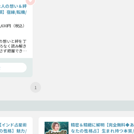
2人の想い＆絆
項】宿縁/転機/
3,630円（税込）
の想いと絆を丁
ろなく読み解き
さず把握でき、
でしっかり示し
愛
1
【インド占星術
精密＆精緻に解明【完全無料◆あ
の性格】魅力/
なたの性格占】生まれ持つ本質/