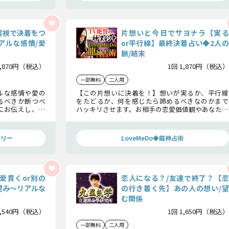
霊視で決着をつ
片想いと今日でサヨナラ【実る
アルな感情/愛
or平行線】最終決着占い◆2人の
脈/結末
1,870円（税込）
1回 1,870円（税込）
一部無料
二人用
ルな感情や愛の
【この片想いに決着を！】想いが実るか、平行線
るべきか断つべ
をたどるか、何を感じたら諦めるべきなのかまで
にお伝えし、迷
ハッキリさせます。お相手の恋愛価値観やあなたに
抱く気持ち、今後変化する言動や告白の可能性も
お伝えしましょう。
トリー
LoveMeDo◆龍神占術
愛貫くor別の
恋人になる？/友達で終了？【恋
望み〜リアルな
の行き着く先】あの人の想い/望
む関係
1,540円（税込）
1回 1,650円（税込）
一部無料
二人用